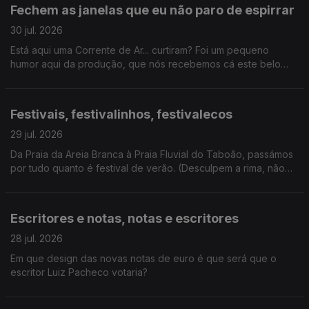
este verão, certamente não houve livrete de que não
Fechem as janelas que eu não paro de espirrar
falássemos hoje.
30 jul. 2026
Está aqui uma Corrente de Ar... curtiram? Foi um pequeno
humor aqui da produção, que nós recebemos cá este belo
coletivo artístico. E ainda ganhámos um novo vício: hyperpop.
Festivais, festivalinhos, festivalecos
29 jul. 2026
Da Praia da Areia Branca à Praia Fluvial do Taboão, passámos
por tudo quanto é festival de verão. (Desculpem a rima, não
resisti). E ainda: homenagem a Kavinsky.
Escritores e notas, notas e escritores
28 jul. 2026
Em que design das novas notas de euro é que será que o
escritor Luiz Pacheco votaria?