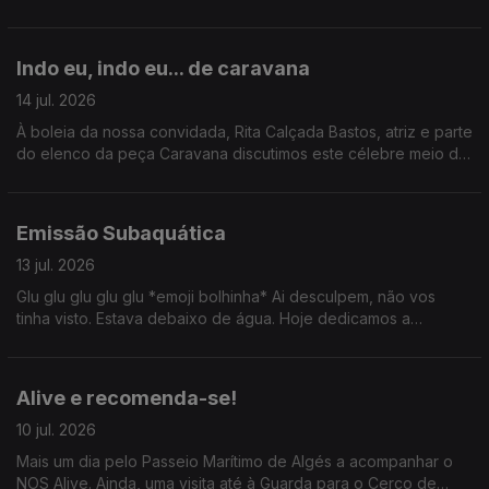
aqui um belo buffet de conteúdo.
Indo eu, indo eu... de caravana
14 jul. 2026
À boleia da nossa convidada, Rita Calçada Bastos, atriz e parte
do elenco da peça Caravana discutimos este célebre meio de
transporte. Ainda: uma passagem por Serralves com Valentina
Jesus e um ID de David Byrne por Tiago Ribeiro.
Emissão Subaquática
13 jul. 2026
Glu glu glu glu glu *emoji bolhinha* Ai desculpem, não vos
tinha visto. Estava debaixo de água. Hoje dedicamos a
emissão ao mundo subaquático: conversamos com Carla
Lourenço, Sylvie Dias e ainda fomos até ao CIIMAR.
Alive e recomenda-se!
10 jul. 2026
Mais um dia pelo Passeio Marítimo de Algés a acompanhar o
NOS Alive. Ainda, uma visita até à Guarda para o Cerco de