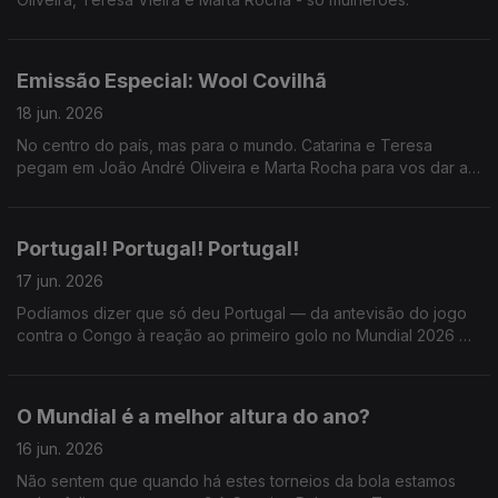
Emissão Especial: Wool Covilhã
18 jun. 2026
No centro do país, mas para o mundo. Catarina e Teresa
pegam em João André Oliveira e Marta Rocha para vos dar a
conhecer o WOOL - Festival de Arte Urbana e muuuuito mais.
Portugal! Portugal! Portugal!
17 jun. 2026
Podíamos dizer que só deu Portugal — da antevisão do jogo
contra o Congo à reação ao primeiro golo no Mundial 2026 —,
mas a Catarina e a Teresa também receberam Miguel Marôco
e, sendo dia de Só Fitas, Ricardo Sérgio.
O Mundial é a melhor altura do ano?
16 jun. 2026
Não sentem que quando há estes torneios da bola estamos