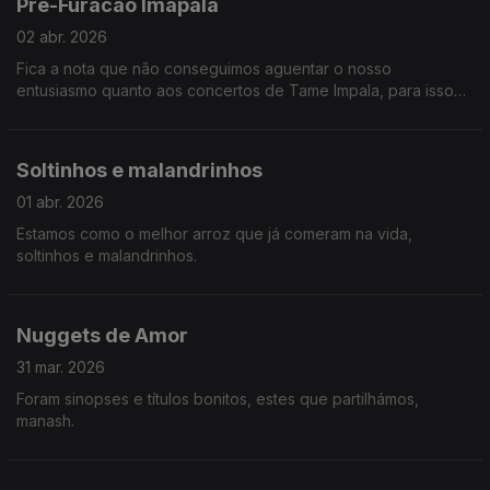
Pré-Furacão Imapala
02 abr. 2026
Fica a nota que não conseguimos aguentar o nosso
entusiasmo quanto aos concertos de Tame Impala, para isso
chamámos reforços em forma de Hugo Geada. Ainda, Teresa
Vieira mostra-nos um estudo sobre o assédio das mulheres na
arte.
Soltinhos e malandrinhos
01 abr. 2026
Estamos como o melhor arroz que já comeram na vida,
soltinhos e malandrinhos.
Nuggets de Amor
31 mar. 2026
Foram sinopses e títulos bonitos, estes que partilhámos,
manash.