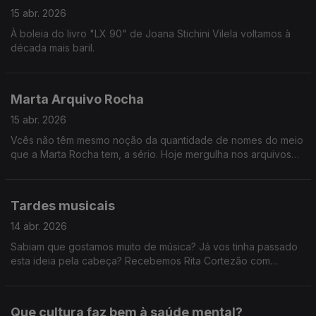
15 abr. 2026
À boleia do livro "LX 90" de Joana Stichini Vilela voltamos à
década mais baril.
Marta Arquivo Rocha
15 abr. 2026
Vcês não têm mesmo noção da quantidade de nomes do meio
que a Marta Rocha tem, a sério. Hoje mergulha nos arquivos
da RTP e relembra-nos alguns concertos e reportagens dos
anos 90!
Tardes musicais
14 abr. 2026
Sabiam que gostamos muito de música? Já vos tinha passado
esta ideia pela cabeça? Recebemos Rita Cortezão com
atuação, os Napa e Paulo Carvalho sobre os Prémios Play e
ainda descobrimos a história de Adam Jacobs.
Que cultura faz bem à saúde mental?