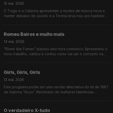
15 mai. 2026
O Tiago e a Catarina apresentam a montra de música nova a
manter debaixo de ouvido e a Teresa leva-nos aos bastidores
dos Prémios Sophia da Academia Portuguesa de Cinema.
Romeu Bairos e muito mais
14 mai. 2026
“Romë das Furnas" passou uma hora connosco. Apresentou o
novo trabalho, cantou e contou como vai ser o concerto na
Casa Capitão, em Lisboa. Também tivemos Festival Mental, e o
“half-time show” do Mundial de Futebol.
Girls, Girls, Girls
13 mai. 2026
Este programa podia ser uma versão alternativa do hit de 1987
de Sabrina "Boys". Recheado de mulheres talentosas:
recebemos Silvia Alberto, Margarida Corceiro, Filipa Martins e
ainda conversámos com Ana Lua Caiano. A vida é linda.
O verdadeiro X-tudo