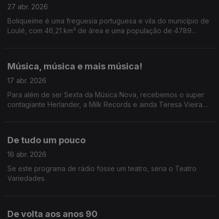
27 abr. 2026
Boliqueime é uma freguesia portuguesa e vila do município de
Loulé, com 46,21 km² de área e uma população de 4789
habitantes que anda a assombrar Tiago Ribeiro.
Música, música e mais música!
17 abr. 2026
Para além de ser Sexta da Música Nova, recebemos o super
contagiante Herlander, a Milk Records e ainda Teresa Vieira
que conversou com a diva Jessie Ware.
De tudo um pouco
16 abr. 2026
Se este programa de rádio fosse um teatro, seria o Teatro
Variedades.
De volta aos anos 90