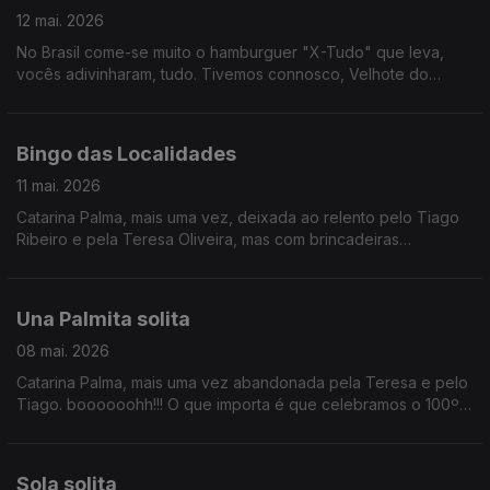
12 mai. 2026
No Brasil come-se muito o hamburguer "X-Tudo" que leva,
vocês adivinharam, tudo. Tivemos connosco, Velhote do
Carmo, a dupla Pão de Law e ainda Teresa Vieira que nos
antecipou um pouco do Festival de Cannes. Tomem é um
rennie para não terem uma paragem de digestão.
Bingo das Localidades
11 mai. 2026
Catarina Palma, mais uma vez, deixada ao relento pelo Tiago
Ribeiro e pela Teresa Oliveira, mas com brincadeiras
convosco.
Una Palmita solita
08 mai. 2026
Catarina Palma, mais uma vez abandonada pela Teresa e pelo
Tiago. boooooohh!!! O que importa é que celebramos o 100º
aniversário de David Attenborough, antecipamos a final do
Festival Termómetro e é Sexta da Música Nova!!!
Sola solita