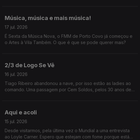
Música, música e mais música!
17 jul. 2026
É Sexta da Música Nova, o FMM de Porto Covo já começou e
o Artes à Vila Também. O que é que se pode querer mais?
2/3 de Logo Se Vê
16 jul. 2026
Tiago Ribeiro abandonou a nave, por isso estão as ladies ao
comando. Uma passagem por Cem Soldos, pelos 30 anos de
carreira de Jay-Z e ainda uma entrevista a Karim Aïnouz.
Aqui e acoli
15 jul. 2026
Desde visitarmos, pela última vez o Mundial a uma entrevista
ao Loyle Carner. Espero que estejam com fome porque está