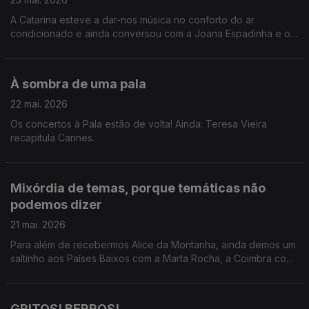
A Catarina esteve a dar-nos música no conforto do ar
condicionado e ainda conversou com a Joana Espadinha e o
Gonçalo Marques sobre o Hot Club Song Fest.
À sombra de uma pala
22 mai. 2026
Os concertos à Pala estão de volta! Ainda: Teresa Vieira
recapitula Cannes.
Mixórdia de temas, porque temáticas não
podemos dizer
21 mai. 2026
Para além de recebermos Alice da Montanha, ainda demos um
saltinho aos Países Baixos com a Marta Rocha, a Coimbra com
o João André e a Cannes com a Teresa Oliveira.
GRITOS! BERROS!