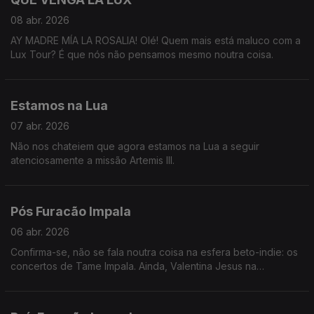
08 abr. 2026
AY MADRE MÍA LA ROSALIA! Olé! Quem mais está maluco com a
Lux Tour? É que nós não pensamos mesmo noutra coisa.
Estamos na Lua
07 abr. 2026
Não nos chateiem que agora estamos na Lua a seguir
atenciosamente a missão Artemis III.
Pós Furacão Impala
06 abr. 2026
Confirma-se, não se fala noutra coisa na esfera beto-indie: os
concertos de Tame Impala. Ainda, Valentina Jesus na
exposição de Vivian Maier e a dopamnia de Teresa Oliveira.