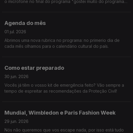
o microfone no final do programa "gostei muito do programa
de hoje". Fomos à Croácia, a Toronto e ainda passámos pelo
Teatro D. Maria II. E mais não digo.
Agenda do mês
01 jul. 2026
Abrimos uma nova rubrica no programa: no primerio dia de
cada mês olhamos para o calendário cultural do país.
Como estar preparado
30 jun. 2026
Vocês já têm o vosso kit de emergência feito? Vão sempre a
tempo de espreitar as recomendações da Proteção Civíl!
Mundial, Wimbledon e Paris Fashion Week
29 jun. 2026
Nós não queremos que vos escape nada, por isso está tudo