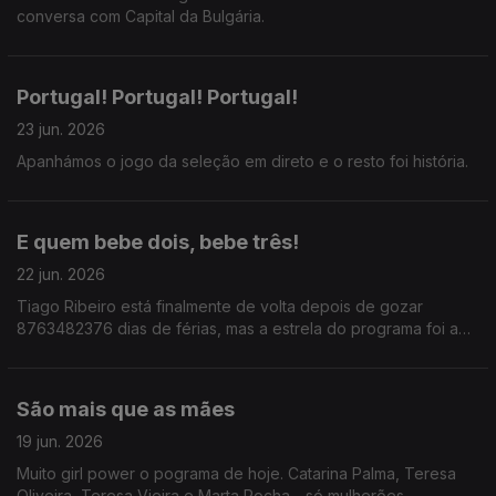
conversa com Capital da Bulgária.
Portugal! Portugal! Portugal!
23 jun. 2026
Apanhámos o jogo da seleção em direto e o resto foi história.
E quem bebe dois, bebe três!
22 jun. 2026
Tiago Ribeiro está finalmente de volta depois de gozar
8763482376 dias de férias, mas a estrela do programa foi a
frase: Para cada copo que bebes, deves beber dois de água.
São mais que as mães
19 jun. 2026
Muito girl power o pograma de hoje. Catarina Palma, Teresa
Oliveira, Teresa Vieira e Marta Rocha - só mulherões.