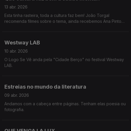
13 abr. 2026
Esta tinha rasteira, toda a cultura faz bem! João Torgal
recomenda filmes sobre o tema, ainda recebemos Ana Pinto
Coelho do Festival Mental, Marta Rocha explica porque é que
ouvir música faz bem e ainda uma passagem pelo Coachella
com a Catarina e o Tiago.
Westway LAB
10 abr. 2026
O Logo Se Vê anda pela "Cidade Berço" no festival Westway
LAB.
Estreias no mundo da literatura
09 abr. 2026
Andamos com a cabeça entre páginas. Tenham elas poesia ou
fotografia.
QUE VENGA LA LUX