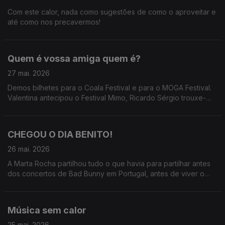
Com este calor, nada como sugestões de como o aproveitar e
até como nos precavermos!
Quem é vossa amiga quem é?
27 mai. 2026
Demos bilhetes para o Coala Festival e para o MOGA Festival.
Valentina antecipou o Festival Mimo, Ricardo Sérgio trouxe-
nos o Só Fitas, Marta Rocha fez o rescaldo de Bad Bunny e
Teresa Vieira já anda pelo MOGA
CHEGOU O DIA BENITO!
26 mai. 2026
A Marta Rocha partilhou tudo o que havia para partilhar antes
dos concertos de Bad Bunny em Portugal, antes de viver o
seu momento mais esperado do ano.
Música sem calor
25 mai. 2026