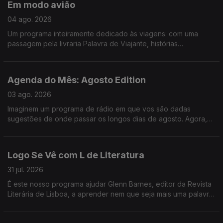
Em modo avião
em Bicicleta e ainda demos um saltinho à primeira noite do
Vagos Metal Fest. Só mesmo neste estabelecimento - Logo Se
04 ago. 2026
Vê.
Um programa inteiramente dedicado às viagens: com uma
passagem pela livraria Palavra de Viajante, histórias
mirabolantes da Catarina, do Tiago e da Teresa, e uma
entrevista ao escritor Gonçalo Cadilhe, que nos deixa um
repto importantíssimo - que jamais deixemos de "cultivar o
Agenda do Mês: Agosto Edition
assombro".
03 ago. 2026
Imaginem um programa de rádio em que vos são dadas
sugestões de onde passar os longos dias de agosto. Agora,
imaginem um programa de rádio onde, para além de
sugestões, vos são dados bilhetes para festivais nesses
longos dias de agosto. É. Foi o Logo Se Vê desta segunda-
Logo Se Vê com L de Literatura
feira: cinema ao ar livre, exposição de LEGO na Cordoaria
Nacional, roteiro pelas praias da Costa Vicentina, e bilhetes
31 jul. 2026
para o Vagos Metal Fest e para o Bons Sons.
É este nosso programa ajudar Glenn Barnes, editor da Revista
Literária de Lisboa, a aprender nem que seja mais uma palavra
em português e nós já ganhamos o dia. Da livraria alfarrabista
mais antiga do Porto a sugestões de livros fresquinhas para