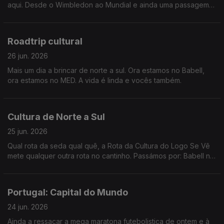
aqui. Desde o Wimbledon ao Mundial e ainda uma passagem
por Londres e Paris.
Roadtrip cultural
26 jun. 2026
Mais um dia a brincar de norte a sul. Ora estamos no Babell,
ora estamos no MED. A vida é linda e vocês também.
Cultura de Norte a Sul
25 jun. 2026
Qual rota da seda qual quê, a Rota da Cultura do Logo Se Vê
mete qualquer outra rota no cantinho. Passámos por: Babell no
Porto, Poster em Marvila, Art Explora em Cascais e acabámos
no MED em Loulé.
Portugal: Capital do Mundo
24 jun. 2026
Ainda a ressacar a mega maratona futebolistica de ontem e à