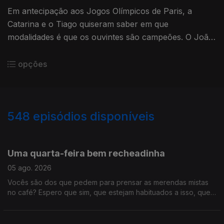
Em antecipação aos Jogos Olímpicos de Paris, a
Catarina e o Tiago quiseram saber em que
modalidades é que os ouvintes são campeões. O João
André Oliveira falou com campeões a sério na última
reportagem Dias Contados.
opções
548
episódios disponíveis
944161
941033
936851
932002
927938
922347
918207
915739
910122
Uma quarta-feira bem recheadinha
05 ago. 2026
Vocês são dos que pedem para prensar as merendas mistas
no café? Espero que sim, que estejam habituados a isso, que
este programa está recheado demais para ouvir só assim. É
que tivemos "Só Fitas" improvisado, concerto dos Queen que
chega aos cinemas em outubro, tudo sobre a Volta a Portugal