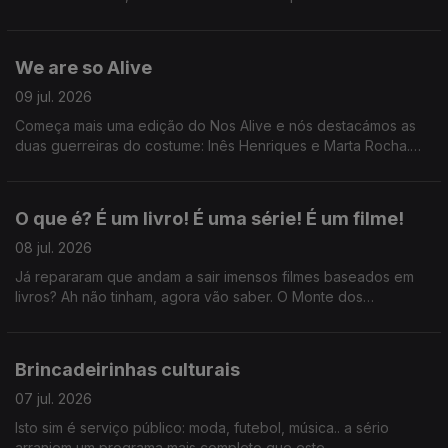
Sortelha com António Freitas e o que devemos, ou não,
perguntar em primeiros dates.
We are so Alive
09 jul. 2026
Começa mais uma edição do Nos Alive e nós destacámos as
duas guerreiras do costume: Inês Henriques e Marta Rocha.
Ainda: uma passagem pelo Festival da Voz e desabafos sobre
cafunés.
O que é? É um livro! É uma série! É um filme!
08 jul. 2026
Já repararam que andam a sair imensos filmes baseados em
livros? Ah não tinham, agora vão saber. O Monte dos
Vendavais, Hamnet, Senso e Sensibilidade...
Brincadeirinhas culturais
07 jul. 2026
Isto sim é serviço público: moda, futebol, música.. a sério
arranjem um programa mais completo que este.