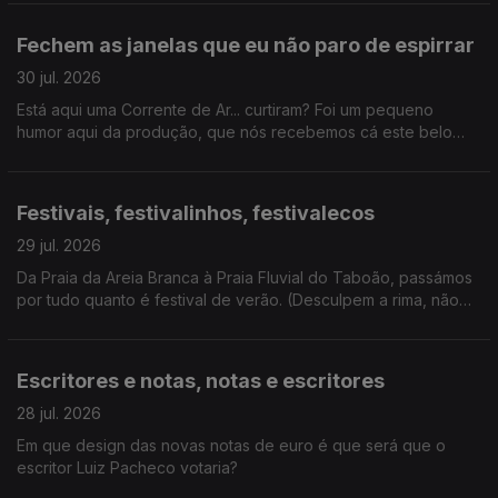
mais antiga do Porto a sugestões de livros fresquinhas para
este verão, certamente não houve livrete de que não
Fechem as janelas que eu não paro de espirrar
falássemos hoje.
30 jul. 2026
Está aqui uma Corrente de Ar... curtiram? Foi um pequeno
humor aqui da produção, que nós recebemos cá este belo
coletivo artístico. E ainda ganhámos um novo vício: hyperpop.
Festivais, festivalinhos, festivalecos
29 jul. 2026
Da Praia da Areia Branca à Praia Fluvial do Taboão, passámos
por tudo quanto é festival de verão. (Desculpem a rima, não
resisti). E ainda: homenagem a Kavinsky.
Escritores e notas, notas e escritores
28 jul. 2026
Em que design das novas notas de euro é que será que o
escritor Luiz Pacheco votaria?