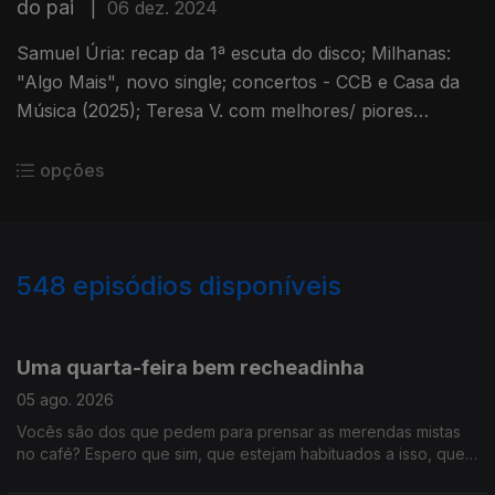
do pai
|
06 dez. 2024
Samuel Úria: recap da 1ª escuta do disco; Milhanas:
"Algo Mais", novo single; concertos - CCB e Casa da
Música (2025); Teresa V. com melhores/ piores
programas de TV para o Natal; Jula: 1 vinil por dia, da
coleção do pai
opções
548
episódios disponíveis
944161
941033
936851
932002
927938
922347
918207
915739
910122
906683
Uma quarta-feira bem recheadinha
05 ago. 2026
Vocês são dos que pedem para prensar as merendas mistas
no café? Espero que sim, que estejam habituados a isso, que
este programa está recheado demais para ouvir só assim. É