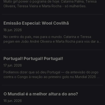
Muito girl power o pograma de hoje. Catarina Palma, Teresa
Oliveira, Teresa Vieira e Marta Rocha - só mulherões.
Emissão Especial: Wool Covilhã
18 jun. 2026
No centro do país, mas para o mundo. Catarina e Teresa
pegam em João André Oliveira e Marta Rocha para vos dar a
conhecer o WOOL - Festival de Arte Urbana e muuuuito mais.
Portugal! Portugal! Portugal!
17 jun. 2026
Podíamos dizer que só deu Portugal — da antevisão do jogo
contra o Congo à reação ao primeiro golo no Mundial 2026 —,
mas a Catarina e a Teresa também receberam Miguel Marôco
e, sendo dia de Só Fitas, Ricardo Sérgio.
O Mundial é a melhor altura do ano?
16 jun. 2026