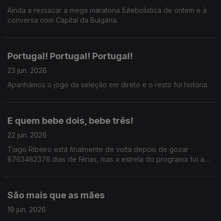
Ainda a ressacar a mega maratona futebolistica de ontem e à
conversa com Capital da Bulgária.
Portugal! Portugal! Portugal!
23 jun. 2026
Apanhámos o jogo da seleção em direto e o resto foi história.
E quem bebe dois, bebe três!
22 jun. 2026
Tiago Ribeiro está finalmente de volta depois de gozar
8763482376 dias de férias, mas a estrela do programa foi a
frase: Para cada copo que bebes, deves beber dois de água.
São mais que as mães
19 jun. 2026