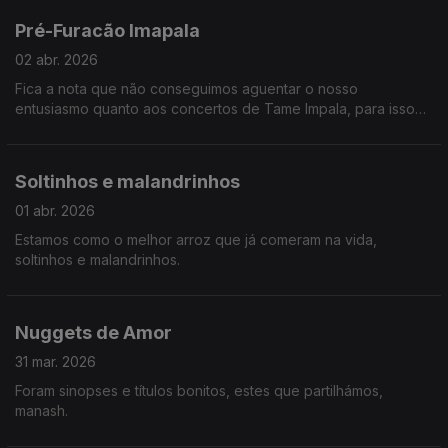
Pré-Furacão Imapala
02 abr. 2026
Fica a nota que não conseguimos aguentar o nosso
entusiasmo quanto aos concertos de Tame Impala, para isso
chamámos reforços em forma de Hugo Geada. Ainda, Teresa
Vieira mostra-nos um estudo sobre o assédio das mulheres na
arte.
Soltinhos e malandrinhos
01 abr. 2026
Estamos como o melhor arroz que já comeram na vida,
soltinhos e malandrinhos.
Nuggets de Amor
31 mar. 2026
Foram sinopses e títulos bonitos, estes que partilhámos,
manash.