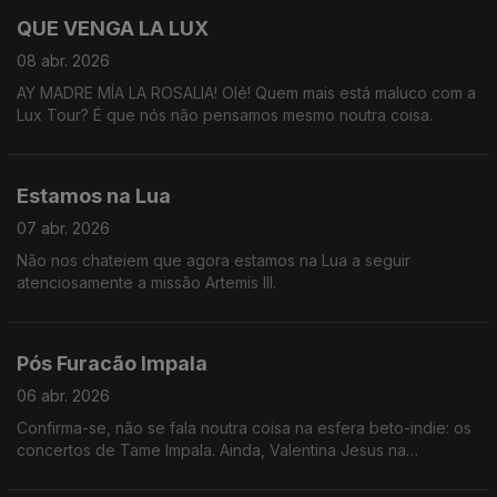
QUE VENGA LA LUX
08 abr. 2026
AY MADRE MÍA LA ROSALIA! Olé! Quem mais está maluco com a
Lux Tour? É que nós não pensamos mesmo noutra coisa.
Estamos na Lua
07 abr. 2026
Não nos chateiem que agora estamos na Lua a seguir
atenciosamente a missão Artemis III.
Pós Furacão Impala
06 abr. 2026
Confirma-se, não se fala noutra coisa na esfera beto-indie: os
concertos de Tame Impala. Ainda, Valentina Jesus na
exposição de Vivian Maier e a dopamnia de Teresa Oliveira.