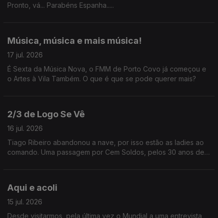
Pronto, vá... Parabéns Espanha.....
Música, música e mais música!
17 jul. 2026
É Sexta da Música Nova, o FMM de Porto Covo já começou e
o Artes à Vila Também. O que é que se pode querer mais?
2/3 de Logo Se Vê
16 jul. 2026
Tiago Ribeiro abandonou a nave, por isso estão as ladies ao
comando. Uma passagem por Cem Soldos, pelos 30 anos de
carreira de Jay-Z e ainda uma entrevista a Karim Aïnouz.
Aqui e acoli
15 jul. 2026
Desde visitarmos, pela última vez o Mundial a uma entrevista