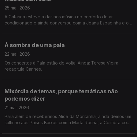
25 mai. 2026
A Catarina esteve a dar-nos música no conforto do ar
condicionado e ainda conversou com a Joana Espadinha e o
Gonçalo Marques sobre o Hot Club Song Fest.
À sombra de uma pala
22 mai. 2026
Os concertos à Pala estão de volta! Ainda: Teresa Vieira
recapitula Cannes.
Mixórdia de temas, porque temáticas não
podemos dizer
21 mai. 2026
Para além de recebermos Alice da Montanha, ainda demos um
saltinho aos Países Baixos com a Marta Rocha, a Coimbra com
o João André e a Cannes com a Teresa Oliveira.