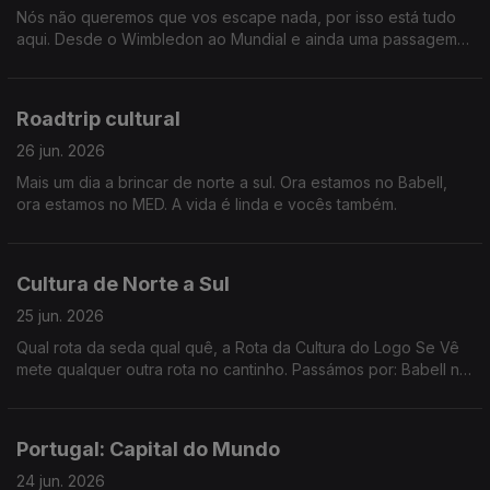
Nós não queremos que vos escape nada, por isso está tudo
aqui. Desde o Wimbledon ao Mundial e ainda uma passagem
por Londres e Paris.
Roadtrip cultural
26 jun. 2026
Mais um dia a brincar de norte a sul. Ora estamos no Babell,
ora estamos no MED. A vida é linda e vocês também.
Cultura de Norte a Sul
25 jun. 2026
Qual rota da seda qual quê, a Rota da Cultura do Logo Se Vê
mete qualquer outra rota no cantinho. Passámos por: Babell no
Porto, Poster em Marvila, Art Explora em Cascais e acabámos
no MED em Loulé.
Portugal: Capital do Mundo
24 jun. 2026