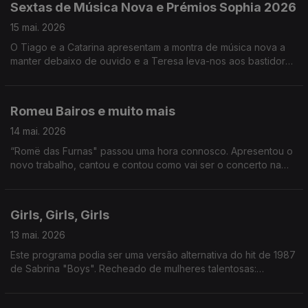
Sextas de Música Nova e Prémios Sophia 2026
15 mai. 2026
O Tiago e a Catarina apresentam a montra de música nova a
manter debaixo de ouvido e a Teresa leva-nos aos bastidores
dos Prémios Sophia da Academia Portuguesa de Cinema.
Romeu Bairos e muito mais
14 mai. 2026
“Romë das Furnas" passou uma hora connosco. Apresentou o
novo trabalho, cantou e contou como vai ser o concerto na
Casa Capitão, em Lisboa. Também tivemos Festival Mental, e o
“half-time show” do Mundial de Futebol.
Girls, Girls, Girls
13 mai. 2026
Este programa podia ser uma versão alternativa do hit de 1987
de Sabrina "Boys". Recheado de mulheres talentosas:
recebemos Silvia Alberto, Margarida Corceiro, Filipa Martins e
ainda conversámos com Ana Lua Caiano. A vida é linda.