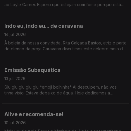
ao Loyle Carner. Espero que estejam com fome porque está
aqui um belo buffet de conteúdo.
Indo eu, indo eu... de caravana
14 jul. 2026
À boleia da nossa convidada, Rita Calçada Bastos, atriz e parte
do elenco da peça Caravana discutimos este célebre meio de
transporte. Ainda: uma passagem por Serralves com Valentina
Jesus e um ID de David Byrne por Tiago Ribeiro.
Emissão Subaquática
13 jul. 2026
Glu glu glu glu glu *emoji bolhinha* Ai desculpem, não vos
tinha visto. Estava debaixo de água. Hoje dedicamos a
emissão ao mundo subaquático: conversamos com Carla
Lourenço, Sylvie Dias e ainda fomos até ao CIIMAR.
Alive e recomenda-se!
10 jul. 2026