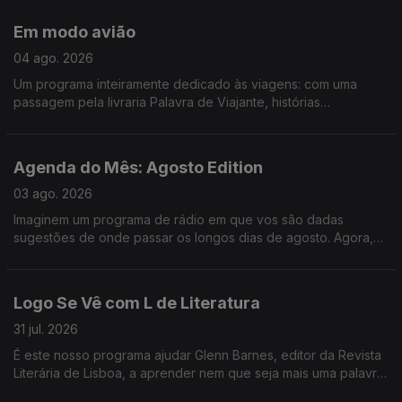
que tivemos "Só Fitas" improvisado, concerto dos Queen que
chega aos cinemas em outubro, tudo sobre a Volta a Portugal
Em modo avião
em Bicicleta e ainda demos um saltinho à primeira noite do
Vagos Metal Fest. Só mesmo neste estabelecimento - Logo Se
04 ago. 2026
Vê.
Um programa inteiramente dedicado às viagens: com uma
passagem pela livraria Palavra de Viajante, histórias
mirabolantes da Catarina, do Tiago e da Teresa, e uma
entrevista ao escritor Gonçalo Cadilhe, que nos deixa um
repto importantíssimo - que jamais deixemos de "cultivar o
Agenda do Mês: Agosto Edition
assombro".
03 ago. 2026
Imaginem um programa de rádio em que vos são dadas
sugestões de onde passar os longos dias de agosto. Agora,
imaginem um programa de rádio onde, para além de
sugestões, vos são dados bilhetes para festivais nesses
longos dias de agosto. É. Foi o Logo Se Vê desta segunda-
Logo Se Vê com L de Literatura
feira: cinema ao ar livre, exposição de LEGO na Cordoaria
Nacional, roteiro pelas praias da Costa Vicentina, e bilhetes
31 jul. 2026
para o Vagos Metal Fest e para o Bons Sons.
É este nosso programa ajudar Glenn Barnes, editor da Revista
Literária de Lisboa, a aprender nem que seja mais uma palavra
em português e nós já ganhamos o dia. Da livraria alfarrabista