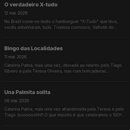
O verdadeiro X-tudo
12 mai. 2026
No Brasil come-se muito o hamburguer "X-Tudo" que leva,
vocês adivinharam, tudo. Tivemos connosco, Velhote do
Carmo, a dupla Pão de Law e ainda Teresa Vieira que nos
antecipou um pouco do Festival de Cannes. Tomem é um
rennie para não terem uma paragem de digestão.
Bingo das Localidades
11 mai. 2026
Catarina Palma, mais uma vez, deixada ao relento pelo Tiago
Ribeiro e pela Teresa Oliveira, mas com brincadeiras
convosco.
Una Palmita solita
08 mai. 2026
Catarina Palma, mais uma vez abandonada pela Teresa e pelo
Tiago. boooooohh!!! O que importa é que celebramos o 100º
aniversário de David Attenborough, antecipamos a final do
Festival Termómetro e é Sexta da Música Nova!!!