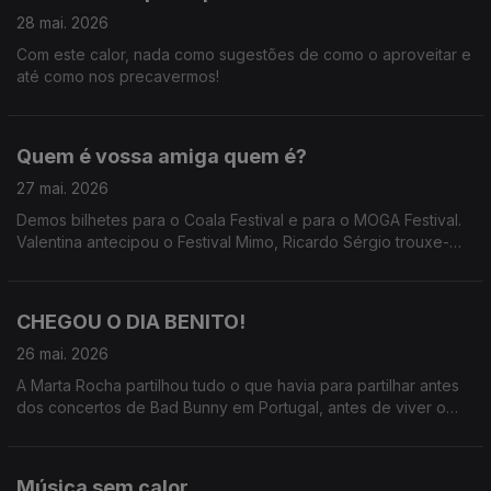
28 mai. 2026
Com este calor, nada como sugestões de como o aproveitar e
até como nos precavermos!
Quem é vossa amiga quem é?
27 mai. 2026
Demos bilhetes para o Coala Festival e para o MOGA Festival.
Valentina antecipou o Festival Mimo, Ricardo Sérgio trouxe-
nos o Só Fitas, Marta Rocha fez o rescaldo de Bad Bunny e
Teresa Vieira já anda pelo MOGA
CHEGOU O DIA BENITO!
26 mai. 2026
A Marta Rocha partilhou tudo o que havia para partilhar antes
dos concertos de Bad Bunny em Portugal, antes de viver o
seu momento mais esperado do ano.
Música sem calor