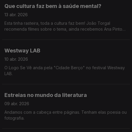
Que cultura faz bem à saúde mental?
13 abr. 2026
Esta tinha rasteira, toda a cultura faz bem! João Torgal
recomenda filmes sobre o tema, ainda recebemos Ana Pinto
Coelho do Festival Mental, Marta Rocha explica porque é que
ouvir música faz bem e ainda uma passagem pelo Coachella
com a Catarina e o Tiago.
Westway LAB
10 abr. 2026
O Logo Se Vê anda pela "Cidade Berço" no festival Westway
LAB.
Estreias no mundo da literatura
09 abr. 2026
Andamos com a cabeça entre páginas. Tenham elas poesia ou
fotografia.