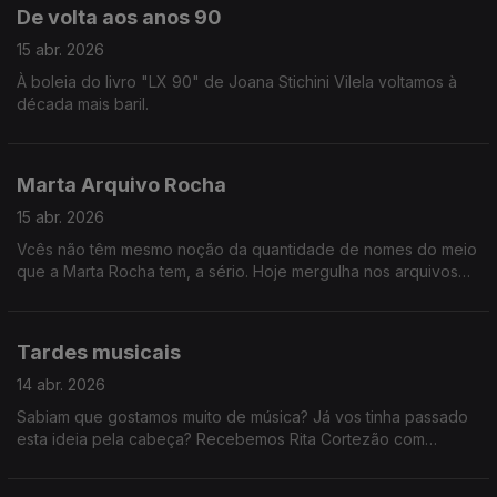
De volta aos anos 90
15 abr. 2026
À boleia do livro "LX 90" de Joana Stichini Vilela voltamos à
década mais baril.
Marta Arquivo Rocha
15 abr. 2026
Vcês não têm mesmo noção da quantidade de nomes do meio
que a Marta Rocha tem, a sério. Hoje mergulha nos arquivos
da RTP e relembra-nos alguns concertos e reportagens dos
anos 90!
Tardes musicais
14 abr. 2026
Sabiam que gostamos muito de música? Já vos tinha passado
esta ideia pela cabeça? Recebemos Rita Cortezão com
atuação, os Napa e Paulo Carvalho sobre os Prémios Play e
ainda descobrimos a história de Adam Jacobs.