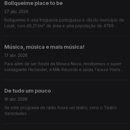
Boliqueime place to be
27 abr. 2026
Boliqueime é uma freguesia portuguesa e vila do município de
Loulé, com 46,21 km² de área e uma população de 4789
habitantes que anda a assombrar Tiago Ribeiro.
Música, música e mais música!
17 abr. 2026
Para além de ser Sexta da Música Nova, recebemos o super
contagiante Herlander, a Milk Records e ainda Teresa Vieira
que conversou com a diva Jessie Ware.
De tudo um pouco
16 abr. 2026
Se este programa de rádio fosse um teatro, seria o Teatro
Variedades.