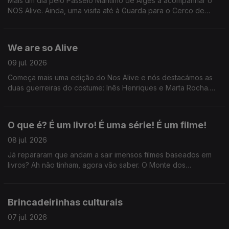
Mais um dia pelo Passeio Marítimo de Algés a acompanhar o
NOS Alive. Ainda, uma visita até à Guarda para o Cerco de
Sortelha com António Freitas e o que devemos, ou não,
perguntar em primeiros dates.
We are so Alive
09 jul. 2026
Começa mais uma edição do Nos Alive e nós destacámos as
duas guerreiras do costume: Inês Henriques e Marta Rocha.
Ainda: uma passagem pelo Festival da Voz e desabafos sobre
cafunés.
O que é? É um livro! É uma série! É um filme!
08 jul. 2026
Já repararam que andam a sair imensos filmes baseados em
livros? Ah não tinham, agora vão saber. O Monte dos
Vendavais, Hamnet, Senso e Sensibilidade...
Brincadeirinhas culturais
07 jul. 2026