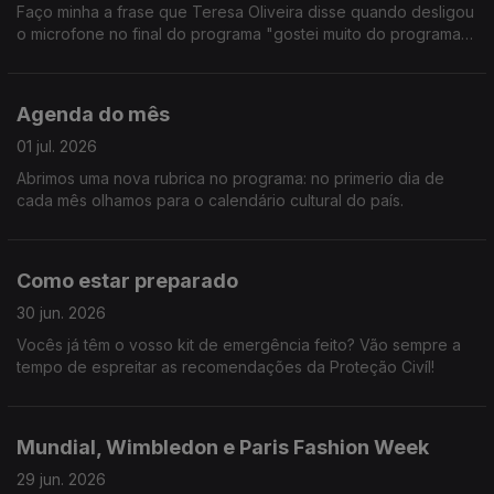
Faço minha a frase que Teresa Oliveira disse quando desligou
o microfone no final do programa "gostei muito do programa
de hoje". Fomos à Croácia, a Toronto e ainda passámos pelo
Teatro D. Maria II. E mais não digo.
Agenda do mês
01 jul. 2026
Abrimos uma nova rubrica no programa: no primerio dia de
cada mês olhamos para o calendário cultural do país.
Como estar preparado
30 jun. 2026
Vocês já têm o vosso kit de emergência feito? Vão sempre a
tempo de espreitar as recomendações da Proteção Civíl!
Mundial, Wimbledon e Paris Fashion Week
29 jun. 2026