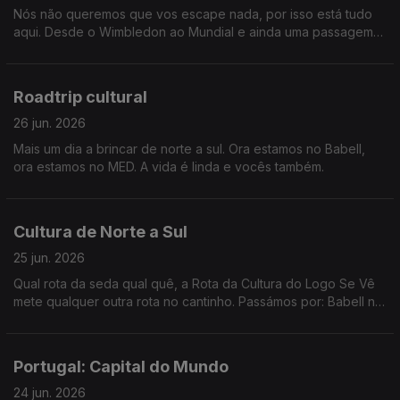
Nós não queremos que vos escape nada, por isso está tudo
aqui. Desde o Wimbledon ao Mundial e ainda uma passagem
por Londres e Paris.
Roadtrip cultural
26 jun. 2026
Mais um dia a brincar de norte a sul. Ora estamos no Babell,
ora estamos no MED. A vida é linda e vocês também.
Cultura de Norte a Sul
25 jun. 2026
Qual rota da seda qual quê, a Rota da Cultura do Logo Se Vê
mete qualquer outra rota no cantinho. Passámos por: Babell no
Porto, Poster em Marvila, Art Explora em Cascais e acabámos
no MED em Loulé.
Portugal: Capital do Mundo
24 jun. 2026