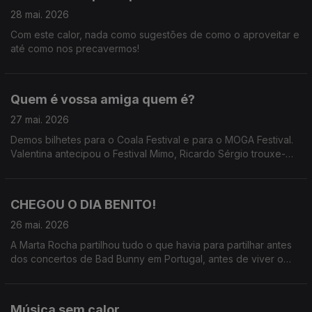
28 mai. 2026
Com este calor, nada como sugestões de como o aproveitar e
até como nos precavermos!
Quem é vossa amiga quem é?
27 mai. 2026
Demos bilhetes para o Coala Festival e para o MOGA Festival.
Valentina antecipou o Festival Mimo, Ricardo Sérgio trouxe-
nos o Só Fitas, Marta Rocha fez o rescaldo de Bad Bunny e
Teresa Vieira já anda pelo MOGA
CHEGOU O DIA BENITO!
26 mai. 2026
A Marta Rocha partilhou tudo o que havia para partilhar antes
dos concertos de Bad Bunny em Portugal, antes de viver o
seu momento mais esperado do ano.
Música sem calor