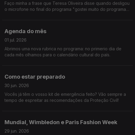
Faço minha a frase que Teresa Oliveira disse quando desligou
o microfone no final do programa "gostei muito do programa
de hoje". Fomos à Croácia, a Toronto e ainda passámos pelo
Teatro D. Maria II. E mais não digo.
Agenda do mês
01 jul. 2026
Abrimos uma nova rubrica no programa: no primerio dia de
cada mês olhamos para o calendário cultural do país.
Como estar preparado
30 jun. 2026
Vocês já têm o vosso kit de emergência feito? Vão sempre a
tempo de espreitar as recomendações da Proteção Civíl!
Mundial, Wimbledon e Paris Fashion Week
29 jun. 2026