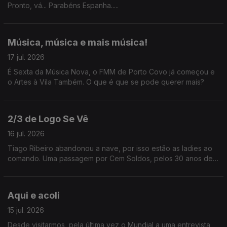
Pronto, vá... Parabéns Espanha.....
Música, música e mais música!
17 jul. 2026
É Sexta da Música Nova, o FMM de Porto Covo já começou e
o Artes à Vila Também. O que é que se pode querer mais?
2/3 de Logo Se Vê
16 jul. 2026
Tiago Ribeiro abandonou a nave, por isso estão as ladies ao
comando. Uma passagem por Cem Soldos, pelos 30 anos de
carreira de Jay-Z e ainda uma entrevista a Karim Aïnouz.
Aqui e acoli
15 jul. 2026
Desde visitarmos, pela última vez o Mundial a uma entrevista