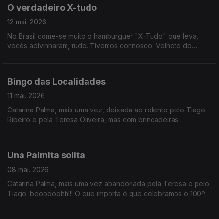
O verdadeiro X-tudo
12 mai. 2026
No Brasil come-se muito o hamburguer "X-Tudo" que leva,
vocês adivinharam, tudo. Tivemos connosco, Velhote do
Carmo, a dupla Pão de Law e ainda Teresa Vieira que nos
antecipou um pouco do Festival de Cannes. Tomem é um
rennie para não terem uma paragem de digestão.
Bingo das Localidades
11 mai. 2026
Catarina Palma, mais uma vez, deixada ao relento pelo Tiago
Ribeiro e pela Teresa Oliveira, mas com brincadeiras
convosco.
Una Palmita solita
08 mai. 2026
Catarina Palma, mais uma vez abandonada pela Teresa e pelo
Tiago. boooooohh!!! O que importa é que celebramos o 100º
aniversário de David Attenborough, antecipamos a final do
Festival Termómetro e é Sexta da Música Nova!!!