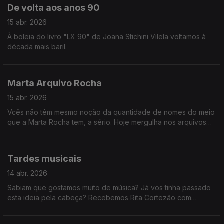
De volta aos anos 90
15 abr. 2026
À boleia do livro "LX 90" de Joana Stichini Vilela voltamos à
década mais baril.
Marta Arquivo Rocha
15 abr. 2026
Vcês não têm mesmo noção da quantidade de nomes do meio
que a Marta Rocha tem, a sério. Hoje mergulha nos arquivos
da RTP e relembra-nos alguns concertos e reportagens dos
anos 90!
Tardes musicais
14 abr. 2026
Sabiam que gostamos muito de música? Já vos tinha passado
esta ideia pela cabeça? Recebemos Rita Cortezão com
atuação, os Napa e Paulo Carvalho sobre os Prémios Play e
ainda descobrimos a história de Adam Jacobs.