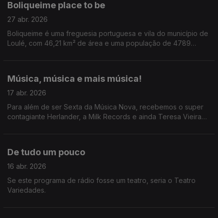
Boliqueime place to be
27 abr. 2026
Boliqueime é uma freguesia portuguesa e vila do município de
Loulé, com 46,21 km² de área e uma população de 4789
habitantes que anda a assombrar Tiago Ribeiro.
Música, música e mais música!
17 abr. 2026
Para além de ser Sexta da Música Nova, recebemos o super
contagiante Herlander, a Milk Records e ainda Teresa Vieira
que conversou com a diva Jessie Ware.
De tudo um pouco
16 abr. 2026
Se este programa de rádio fosse um teatro, seria o Teatro
Variedades.