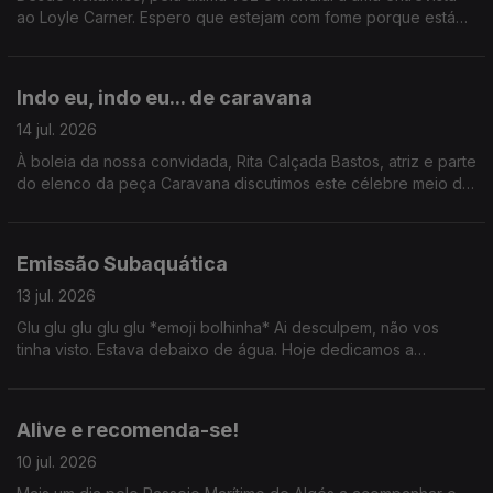
ao Loyle Carner. Espero que estejam com fome porque está
aqui um belo buffet de conteúdo.
Indo eu, indo eu... de caravana
14 jul. 2026
À boleia da nossa convidada, Rita Calçada Bastos, atriz e parte
do elenco da peça Caravana discutimos este célebre meio de
transporte. Ainda: uma passagem por Serralves com Valentina
Jesus e um ID de David Byrne por Tiago Ribeiro.
Emissão Subaquática
13 jul. 2026
Glu glu glu glu glu *emoji bolhinha* Ai desculpem, não vos
tinha visto. Estava debaixo de água. Hoje dedicamos a
emissão ao mundo subaquático: conversamos com Carla
Lourenço, Sylvie Dias e ainda fomos até ao CIIMAR.
Alive e recomenda-se!
10 jul. 2026