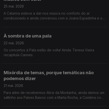
25 mai. 2026
A Catarina esteve a dar-nos música no conforto do ar
condicionado e ainda conversou com a Joana Espadinha e o
Gonçalo Marques sobre o Hot Club Song Fest.
À sombra de uma pala
22 mai. 2026
Os concertos à Pala estão de volta! Ainda: Teresa Vieira
recapitula Cannes.
Mixórdia de temas, porque temáticas não
podemos dizer
21 mai. 2026
Para além de recebermos Alice da Montanha, ainda demos um
saltinho aos Países Baixos com a Marta Rocha, a Coimbra com
o João André e a Cannes com a Teresa Oliveira.