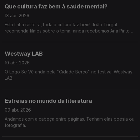
Que cultura faz bem à saúde mental?
13 abr. 2026
Esta tinha rasteira, toda a cultura faz bem! João Torgal
recomenda filmes sobre o tema, ainda recebemos Ana Pinto
Coelho do Festival Mental, Marta Rocha explica porque é que
ouvir música faz bem e ainda uma passagem pelo Coachella
com a Catarina e o Tiago.
Westway LAB
10 abr. 2026
O Logo Se Vê anda pela "Cidade Berço" no festival Westway
LAB.
Estreias no mundo da literatura
09 abr. 2026
Andamos com a cabeça entre páginas. Tenham elas poesia ou
fotografia.