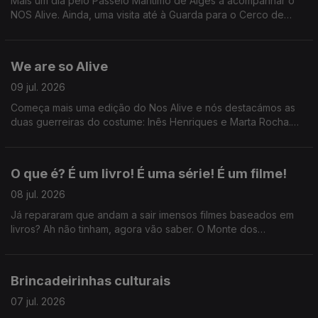
Mais um dia pelo Passeio Marítimo de Algés a acompanhar o
NOS Alive. Ainda, uma visita até à Guarda para o Cerco de
Sortelha com António Freitas e o que devemos, ou não,
perguntar em primeiros dates.
We are so Alive
09 jul. 2026
Começa mais uma edição do Nos Alive e nós destacámos as
duas guerreiras do costume: Inês Henriques e Marta Rocha.
Ainda: uma passagem pelo Festival da Voz e desabafos sobre
cafunés.
O que é? É um livro! É uma série! É um filme!
08 jul. 2026
Já repararam que andam a sair imensos filmes baseados em
livros? Ah não tinham, agora vão saber. O Monte dos
Vendavais, Hamnet, Senso e Sensibilidade...
Brincadeirinhas culturais
07 jul. 2026