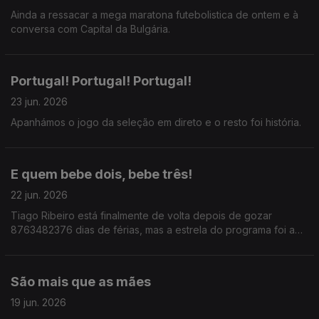
Ainda a ressacar a mega maratona futebolistica de ontem e à
conversa com Capital da Bulgária.
Portugal! Portugal! Portugal!
23 jun. 2026
Apanhámos o jogo da seleção em direto e o resto foi história.
E quem bebe dois, bebe três!
22 jun. 2026
Tiago Ribeiro está finalmente de volta depois de gozar
8763482376 dias de férias, mas a estrela do programa foi a
frase: Para cada copo que bebes, deves beber dois de água.
São mais que as mães
19 jun. 2026