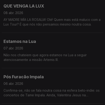
QUE VENGA LA LUX
08 abr. 2026
AY MADRE MÍA LA ROSALIA! Olé! Quem mais está maluco com a
Lux Tour? É que nós não pensamos mesmo noutra coisa.
Estamos na Lua
07 abr. 2026
Não nos chateiem que agora estamos na Lua a seguir
atenciosamente a missão Artemis III.
Pós Furacão Impala
06 abr. 2026
Confirma-se, não se fala noutra coisa na esfera beto-indie: os
concertos de Tame Impala. Ainda, Valentina Jesus na
exposição de Vivian Maier e a dopamnia de Teresa Oliveira.