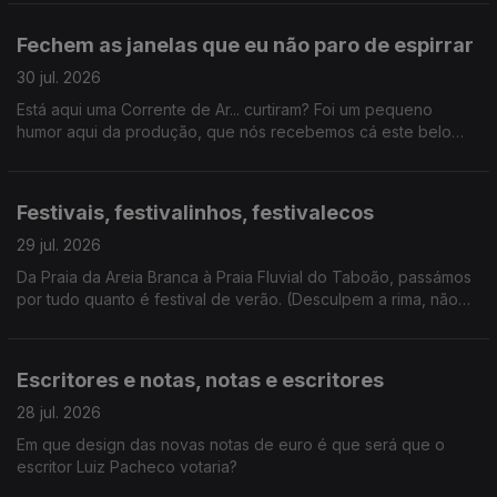
mais antiga do Porto a sugestões de livros fresquinhas para
este verão, certamente não houve livrete de que não
Fechem as janelas que eu não paro de espirrar
falássemos hoje.
30 jul. 2026
Está aqui uma Corrente de Ar... curtiram? Foi um pequeno
humor aqui da produção, que nós recebemos cá este belo
coletivo artístico. E ainda ganhámos um novo vício: hyperpop.
Festivais, festivalinhos, festivalecos
29 jul. 2026
Da Praia da Areia Branca à Praia Fluvial do Taboão, passámos
por tudo quanto é festival de verão. (Desculpem a rima, não
resisti). E ainda: homenagem a Kavinsky.
Escritores e notas, notas e escritores
28 jul. 2026
Em que design das novas notas de euro é que será que o
escritor Luiz Pacheco votaria?