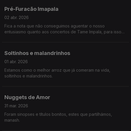
Pré-Furacão Imapala
02 abr. 2026
Fica a nota que não conseguimos aguentar o nosso
entusiasmo quanto aos concertos de Tame Impala, para isso
chamámos reforços em forma de Hugo Geada. Ainda, Teresa
Vieira mostra-nos um estudo sobre o assédio das mulheres na
arte.
Soltinhos e malandrinhos
01 abr. 2026
Estamos como o melhor arroz que já comeram na vida,
soltinhos e malandrinhos.
Nuggets de Amor
31 mar. 2026
Foram sinopses e títulos bonitos, estes que partilhámos,
manash.