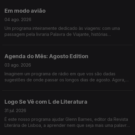
que tivemos "Só Fitas" improvisado, concerto dos Queen que
chega aos cinemas em outubro, tudo sobre a Volta a Portugal
Em modo avião
em Bicicleta e ainda demos um saltinho à primeira noite do
Vagos Metal Fest. Só mesmo neste estabelecimento - Logo Se
04 ago. 2026
Vê.
Um programa inteiramente dedicado às viagens: com uma
passagem pela livraria Palavra de Viajante, histórias
mirabolantes da Catarina, do Tiago e da Teresa, e uma
entrevista ao escritor Gonçalo Cadilhe, que nos deixa um
repto importantíssimo - que jamais deixemos de "cultivar o
Agenda do Mês: Agosto Edition
assombro".
03 ago. 2026
Imaginem um programa de rádio em que vos são dadas
sugestões de onde passar os longos dias de agosto. Agora,
imaginem um programa de rádio onde, para além de
sugestões, vos são dados bilhetes para festivais nesses
longos dias de agosto. É. Foi o Logo Se Vê desta segunda-
Logo Se Vê com L de Literatura
feira: cinema ao ar livre, exposição de LEGO na Cordoaria
Nacional, roteiro pelas praias da Costa Vicentina, e bilhetes
31 jul. 2026
para o Vagos Metal Fest e para o Bons Sons.
É este nosso programa ajudar Glenn Barnes, editor da Revista
Literária de Lisboa, a aprender nem que seja mais uma palavra
em português e nós já ganhamos o dia. Da livraria alfarrabista