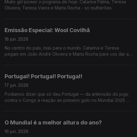
Muito girl power o pograma de hoje. Catarina Palma, Teresa
Oliveira, Teresa Vieira e Marta Rocha - só mulherões.
Emissão Especial: Wool Covilhã
18 jun. 2026
No centro do país, mas para o mundo. Catarina e Teresa
pegam em João André Oliveira e Marta Rocha para vos dar a
conhecer o WOOL - Festival de Arte Urbana e muuuuito mais.
Portugal! Portugal! Portugal!
17 jun. 2026
Podíamos dizer que só deu Portugal — da antevisão do jogo
contra o Congo à reação ao primeiro golo no Mundial 2026 —,
mas a Catarina e a Teresa também receberam Miguel Marôco
e, sendo dia de Só Fitas, Ricardo Sérgio.
O Mundial é a melhor altura do ano?
16 jun. 2026