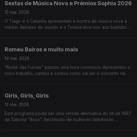
Sextas de Música Nova e Prémios Sophia 2026
15 mai. 2026
O Tiago e a Catarina apresentam a montra de música nova a
manter debaixo de ouvido e a Teresa leva-nos aos bastidores
dos Prémios Sophia da Academia Portuguesa de Cinema.
Romeu Bairos e muito mais
14 mai. 2026
“Romë das Furnas" passou uma hora connosco. Apresentou o
novo trabalho, cantou e contou como vai ser o concerto na
Casa Capitão, em Lisboa. Também tivemos Festival Mental, e o
“half-time show” do Mundial de Futebol.
Girls, Girls, Girls
13 mai. 2026
Este programa podia ser uma versão alternativa do hit de 1987
de Sabrina "Boys". Recheado de mulheres talentosas:
recebemos Silvia Alberto, Margarida Corceiro, Filipa Martins e
ainda conversámos com Ana Lua Caiano. A vida é linda.