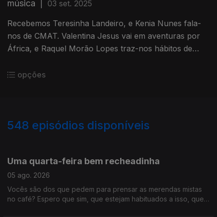
música
|
03 set. 2025
Recebemos Teresinha Landeiro, e Kenia Nunes fala-
nos de CMAT. Valentina Jesus vai em aventuras por
África, e Raquel Morão Lopes traz-nos hábitos de
leitura.
opções
548
episódios disponíveis
944161
941033
936851
932002
927938
922347
918207
915739
910122
Uma quarta-feira bem recheadinha
05 ago. 2026
Vocês são dos que pedem para prensar as merendas mistas
no café? Espero que sim, que estejam habituados a isso, que
este programa está recheado demais para ouvir só assim. É