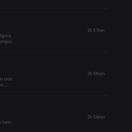
2h 57min
Agora,
longos
Nacional,
2h 56min
ais uma
os
2h 54min
e belo