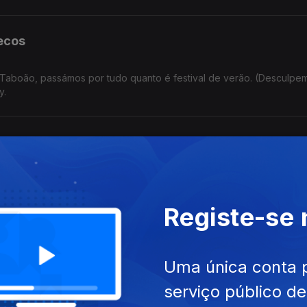
lecos
o Taboão, passámos por tudo quanto é festival de verão. (Desculpem
y.
itores
ue será que o escritor Luiz Pacheco votaria?
Registe-se
Uma única conta 
ve música de todas as formas e feitios.
serviço público d