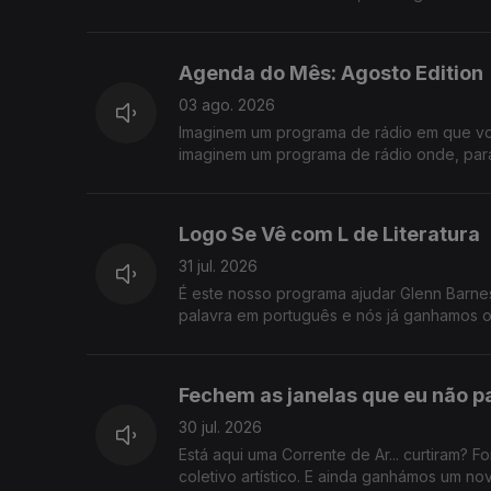
importantíssimo - que jamais deixemos de "
Agenda do Mês: Agosto Edition
03 ago. 2026
Imaginem um programa de rádio em que vo
imaginem um programa de rádio onde, para
dias de agosto. É. Foi o Logo Se Vê desta 
roteiro pelas praias da Costa Vicentina, e
Logo Se Vê com L de Literatura
31 jul. 2026
É este nosso programa ajudar Glenn Barnes
palavra em português e nós já ganhamos o di
fresquinhas para este verão, certamente n
Fechem as janelas que eu não pa
30 jul. 2026
Está aqui uma Corrente de Ar... curtiram?
coletivo artístico. E ainda ganhámos um no