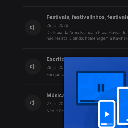
Festivais, festivalinhos, festiva
29 jul. 2026
Da Praia da Areia Branca à Praia Fluvial d
não resisti). E ainda: homenagem a Kavinsk
Escritores e notas, notas e escr
28 jul. 2026
Em que design das novas notas de euro é q
Música a dar com um pau
27 jul. 2026
Não é Sexta-feira da Música Nova, mas hou