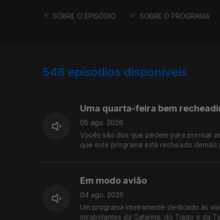
SOBRE O EPISÓDIO
SOBRE O PROGRAMA
548
episódios disponíveis
944161
941033
Uma quarta-feira bem rechead
05 ago. 2026
Vocês são dos que pedem para prensar as 
que este programa está recheado demais pa
Queen que chega aos cinemas em outubro, t
primeira noite do Vagos Metal Fest. Só me
Em modo avião
04 ago. 2026
Um programa inteiramente dedicado às viag
mirabolantes da Catarina, do Tiago e da T