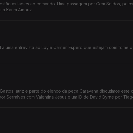
o estão as ladies ao comando. Uma passagem por Cem Soldos, pelo
a a Karim Aïnouz.
al a uma entrevista ao Loyle Carner. Espero que estejam com fome 
 Bastos, atriz e parte do elenco da peça Caravana discutimos este 
or Serralves com Valentina Jesus e um ID de David Byrne por Tiago