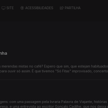
SITE
ACESSIBILIDADES
PARTILHA
inha
merendas mistas no café? Espero que sim, que estejam habituados 
ra ouvir só assim. É que tivemos "Só Fitas" improvisado, concert
udo sobre a Volta a Portugal em Bicicleta e ainda demos um salti
smo neste estabelecimento - Logo Se Vê.
ens: com uma passagem pela livraria Palavra de Viajante, histórias
eresa, e uma entrevista ao escritor Gonçalo Cadilhe, que nos deixa