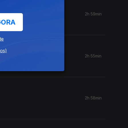
2h 59min
ória de
GORA
de
dos)
2h 55min
 além de
2h 58min