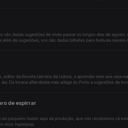
cultivar o assombro".
s são dadas sugestões de onde passar os longos dias de agosto. 
 além de sugestões, vos são dados bilhetes para festivais nesses 
segunda-feira: cinema ao ar livre, exposição de LEGO na Cordoaria 
 bilhetes para o Vagos Metal Fest e para o Bons Sons.
, editor da Revista Literária de Lisboa, a aprender nem que seja m
a. Da livraria alfarrabista mais antiga do Porto a sugestões de livr
ão houve livrete de que não falássemos hoje.
ro de espirrar
 Foi um pequeno humor aqui da produção, que nós recebemos cá est
vo vício: hyperpop.