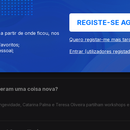
i extra musical porque há FMM Sines. Ainda: uma voltinha pela hist
REGISTE-SE A
 partir de onde ficou, nos
Quero registar-me mais tar
avoritos;
am
ssoal;
Entrar (utilizadores regista
zes rápido. Passam por cá: Ivory Therapy e Maria Rodrigues, para
m até Sines.
nderam uma coisa nova?
ongevidade, Catarina Palma e Teresa Oliveira partilham workshops e