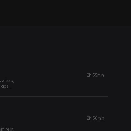
2h 55min
a isso,
o dos
nho à
2h 50min
 um repto