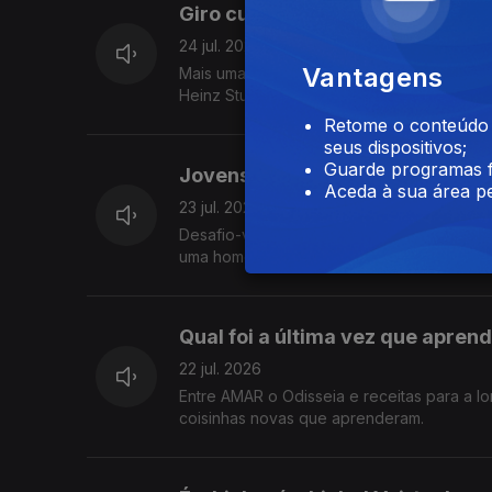
Giro cultural
24 jul. 2026
Vantagens
Mais uma Sexta da Música Nova, mas esta fo
Heinz Stucke.
Retome o conteúdo a
seus dispositivos;
Guarde programas f
Jovens que se desenvencilhar
Aceda à sua área pe
23 jul. 2026
Desafio-vos a dizer desenvencilharam 3 ve
uma homenagem a Amy Winehouse e viage
Qual foi a última vez que apre
22 jul. 2026
Entre AMAR o Odisseia e receitas para a l
coisinhas novas que aprenderam.