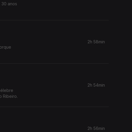
s 30 anos
2h 58min
porque
2h 54min
célebre
 Ribeiro.
2h 56min