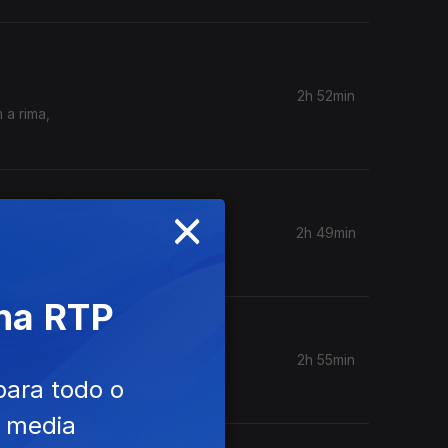
2h 52min
 a rima,
×
2h 49min
 na RTP
2h 55min
para todo o
e media