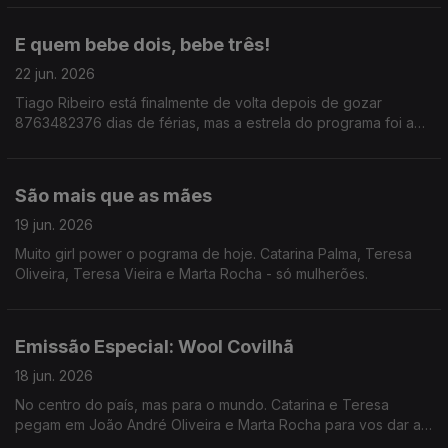
E quem bebe dois, bebe três!
22 jun. 2026
Tiago Ribeiro está finalmente de volta depois de gozar
8763482376 dias de férias, mas a estrela do programa foi a
frase: Para cada copo que bebes, deves beber dois de água.
São mais que as mães
19 jun. 2026
Muito girl power o pograma de hoje. Catarina Palma, Teresa
Oliveira, Teresa Vieira e Marta Rocha - só mulherões.
Emissão Especial: Wool Covilhã
18 jun. 2026
No centro do país, mas para o mundo. Catarina e Teresa
pegam em João André Oliveira e Marta Rocha para vos dar a
conhecer o WOOL - Festival de Arte Urbana e muuuuito mais.