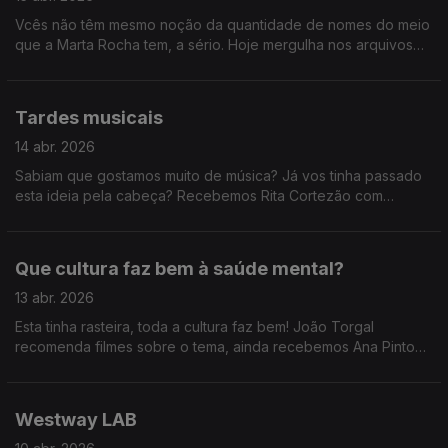
Vcês não têm mesmo noção da quantidade de nomes do meio
que a Marta Rocha tem, a sério. Hoje mergulha nos arquivos
da RTP e relembra-nos alguns concertos e reportagens dos
anos 90!
Tardes musicais
14 abr. 2026
Sabiam que gostamos muito de música? Já vos tinha passado
esta ideia pela cabeça? Recebemos Rita Cortezão com
atuação, os Napa e Paulo Carvalho sobre os Prémios Play e
ainda descobrimos a história de Adam Jacobs.
Que cultura faz bem à saúde mental?
13 abr. 2026
Esta tinha rasteira, toda a cultura faz bem! João Torgal
recomenda filmes sobre o tema, ainda recebemos Ana Pinto
Coelho do Festival Mental, Marta Rocha explica porque é que
ouvir música faz bem e ainda uma passagem pelo Coachella
com a Catarina e o Tiago.
Westway LAB