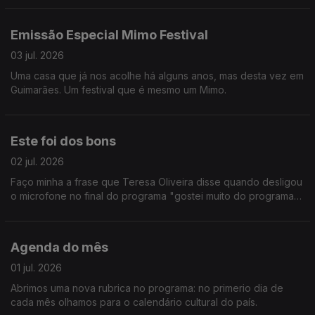
Emissão Especial Mimo Festival
03 jul. 2026
Uma casa que já nos acolhe há alguns anos, mas desta vez em
Guimarães. Um festival que é mesmo um Mimo.
Este foi dos bons
02 jul. 2026
Faço minha a frase que Teresa Oliveira disse quando desligou
o microfone no final do programa "gostei muito do programa
de hoje". Fomos à Croácia, a Toronto e ainda passámos pelo
Teatro D. Maria II. E mais não digo.
Agenda do mês
01 jul. 2026
Abrimos uma nova rubrica no programa: no primerio dia de
cada mês olhamos para o calendário cultural do país.