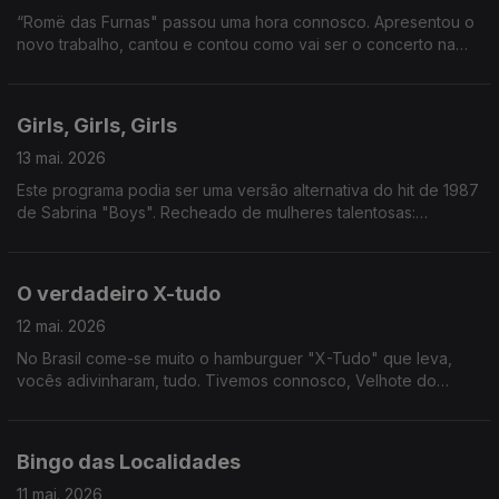
“Romë das Furnas" passou uma hora connosco. Apresentou o
novo trabalho, cantou e contou como vai ser o concerto na
Casa Capitão, em Lisboa. Também tivemos Festival Mental, e o
“half-time show” do Mundial de Futebol.
Girls, Girls, Girls
13 mai. 2026
Este programa podia ser uma versão alternativa do hit de 1987
de Sabrina "Boys". Recheado de mulheres talentosas:
recebemos Silvia Alberto, Margarida Corceiro, Filipa Martins e
ainda conversámos com Ana Lua Caiano. A vida é linda.
O verdadeiro X-tudo
12 mai. 2026
No Brasil come-se muito o hamburguer "X-Tudo" que leva,
vocês adivinharam, tudo. Tivemos connosco, Velhote do
Carmo, a dupla Pão de Law e ainda Teresa Vieira que nos
antecipou um pouco do Festival de Cannes. Tomem é um
rennie para não terem uma paragem de digestão.
Bingo das Localidades
11 mai. 2026