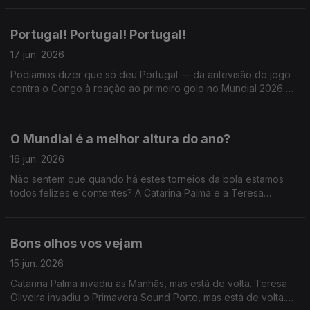
Portugal! Portugal! Portugal!
17 jun. 2026
Podíamos dizer que só deu Portugal — da antevisão do jogo
contra o Congo à reação ao primeiro golo no Mundial 2026 —,
mas a Catarina e a Teresa também receberam Miguel Marôco
e, sendo dia de Só Fitas, Ricardo Sérgio.
O Mundial é a melhor altura do ano?
16 jun. 2026
Não sentem que quando há estes torneios da bola estamos
todos felizes e contentes? A Catarina Palma e a Teresa
Oliveira sim
Bons olhos vos vejam
15 jun. 2026
Catarina Palma invadiu as Manhãs, mas está de volta. Teresa
Oliveira invadiu o Primavera Sound Porto, mas está de volta.