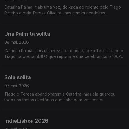
Catarina Palma, mais uma vez, deixada ao relento pelo Tiago
Ribeiro e pela Teresa Oliveira, mas com brincadeiras
convosco.
Una Palmita solita
08 mai. 2026
Catarina Palma, mais uma vez abandonada pela Teresa e pelo
Tiago. boooooohh!!! O que importa é que celebramos o 100º
aniversário de David Attenborough, antecipamos a final do
Festival Termómetro e é Sexta da Música Nova!!!
Sola solita
07 mai. 2026
Tiago e Teresa abandonaram a Catarina, mas ela guardou
todos os factos aleatórios que tinha para vos contar.
IndieLisboa 2026