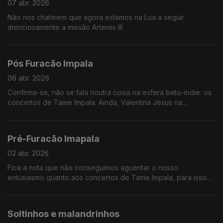
07 abr. 2026
Não nos chateiem que agora estamos na Lua a seguir
atenciosamente a missão Artemis III.
Pós Furacão Impala
06 abr. 2026
Confirma-se, não se fala noutra coisa na esfera beto-indie: os
concertos de Tame Impala. Ainda, Valentina Jesus na
exposição de Vivian Maier e a dopamnia de Teresa Oliveira.
Pré-Furacão Imapala
02 abr. 2026
Fica a nota que não conseguimos aguentar o nosso
entusiasmo quanto aos concertos de Tame Impala, para isso
chamámos reforços em forma de Hugo Geada. Ainda, Teresa
Vieira mostra-nos um estudo sobre o assédio das mulheres na
arte.
Soltinhos e malandrinhos