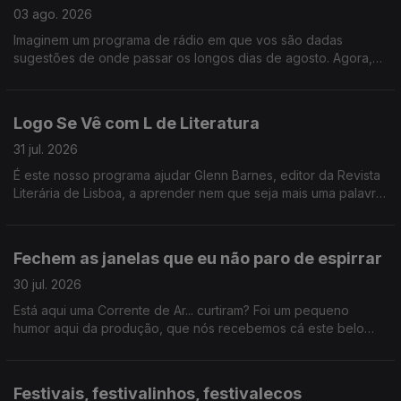
03 ago. 2026
Imaginem um programa de rádio em que vos são dadas
sugestões de onde passar os longos dias de agosto. Agora,
imaginem um programa de rádio onde, para além de
sugestões, vos são dados bilhetes para festivais nesses
longos dias de agosto. É. Foi o Logo Se Vê desta segunda-
Logo Se Vê com L de Literatura
feira: cinema ao ar livre, exposição de LEGO na Cordoaria
Nacional, roteiro pelas praias da Costa Vicentina, e bilhetes
31 jul. 2026
para o Vagos Metal Fest e para o Bons Sons.
É este nosso programa ajudar Glenn Barnes, editor da Revista
Literária de Lisboa, a aprender nem que seja mais uma palavra
em português e nós já ganhamos o dia. Da livraria alfarrabista
mais antiga do Porto a sugestões de livros fresquinhas para
este verão, certamente não houve livrete de que não
Fechem as janelas que eu não paro de espirrar
falássemos hoje.
30 jul. 2026
Está aqui uma Corrente de Ar... curtiram? Foi um pequeno
humor aqui da produção, que nós recebemos cá este belo
coletivo artístico. E ainda ganhámos um novo vício: hyperpop.
Festivais, festivalinhos, festivalecos