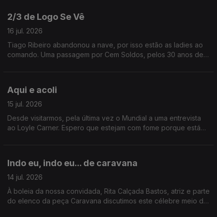
2/3 de Logo Se Vê
16 jul. 2026
Tiago Ribeiro abandonou a nave, por isso estão as ladies ao
comando. Uma passagem por Cem Soldos, pelos 30 anos de
carreira de Jay-Z e ainda uma entrevista a Karim Aïnouz.
Aqui e acoli
15 jul. 2026
Desde visitarmos, pela última vez o Mundial a uma entrevista
ao Loyle Carner. Espero que estejam com fome porque está
aqui um belo buffet de conteúdo.
Indo eu, indo eu... de caravana
14 jul. 2026
À boleia da nossa convidada, Rita Calçada Bastos, atriz e parte
do elenco da peça Caravana discutimos este célebre meio de
transporte. Ainda: uma passagem por Serralves com Valentina