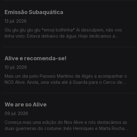
Jesus e um ID de David Byrne por Tiago Ribeiro.
Emissão Subaquática
13 jul. 2026
Glu glu glu glu glu *emoji bolhinha* Ai desculpem, não vos
tinha visto. Estava debaixo de água. Hoje dedicamos a
emissão ao mundo subaquático: conversamos com Carla
Lourenço, Sylvie Dias e ainda fomos até ao CIIMAR.
Alive e recomenda-se!
10 jul. 2026
Mais um dia pelo Passeio Marítimo de Algés a acompanhar o
NOS Alive. Ainda, uma visita até à Guarda para o Cerco de
Sortelha com António Freitas e o que devemos, ou não,
perguntar em primeiros dates.
We are so Alive
09 jul. 2026
Começa mais uma edição do Nos Alive e nós destacámos as
duas guerreiras do costume: Inês Henriques e Marta Rocha.
Ainda: uma passagem pelo Festival da Voz e desabafos sobre