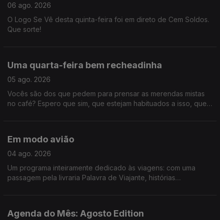
06 ago. 2026
O Logo Se Vê desta quinta-feira foi em direto de Cem Soldos.
Que sorte!
Uma quarta-feira bem recheadinha
05 ago. 2026
Vocês são dos que pedem para prensar as merendas mistas
no café? Espero que sim, que estejam habituados a isso, que
este programa está recheado demais para ouvir só assim. É
que tivemos "Só Fitas" improvisado, concerto dos Queen que
chega aos cinemas em outubro, tudo sobre a Volta a Portugal
Em modo avião
em Bicicleta e ainda demos um saltinho à primeira noite do
Vagos Metal Fest. Só mesmo neste estabelecimento - Logo Se
04 ago. 2026
Vê.
Um programa inteiramente dedicado às viagens: com uma
passagem pela livraria Palavra de Viajante, histórias
mirabolantes da Catarina, do Tiago e da Teresa, e uma
entrevista ao escritor Gonçalo Cadilhe, que nos deixa um
repto importantíssimo - que jamais deixemos de "cultivar o
Agenda do Mês: Agosto Edition
assombro".