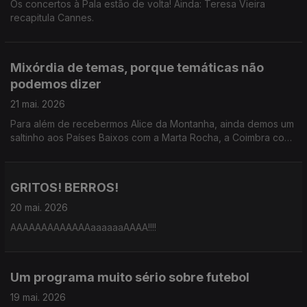
Os concertos à Pala estão de volta! Ainda: Teresa Vieira
recapitula Cannes.
Mixórdia de temas, porque temáticas não
podemos dizer
21 mai. 2026
Para além de recebermos Alice da Montanha, ainda demos um
saltinho aos Países Baixos com a Marta Rocha, a Coimbra com
o João André e a Cannes com a Teresa Oliveira.
GRITOS! BERROS!
20 mai. 2026
AAAAAAAAAAAAAaaaaaaAAAA!!!!
Um programa muito sério sobre futebol
19 mai. 2026