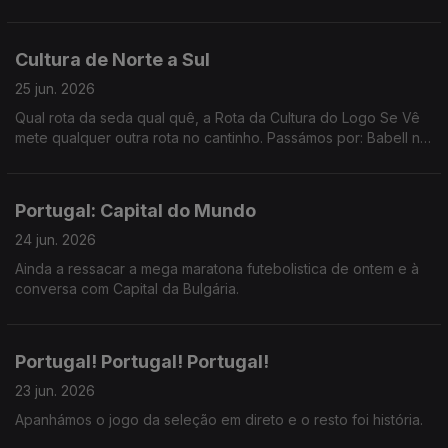
Cultura de Norte a Sul
25 jun. 2026
Qual rota da seda qual quê, a Rota da Cultura do Logo Se Vê
mete qualquer outra rota no cantinho. Passámos por: Babell no
Porto, Poster em Marvila, Art Explora em Cascais e acabámos
no MED em Loulé.
Portugal: Capital do Mundo
24 jun. 2026
Ainda a ressacar a mega maratona futebolistica de ontem e à
conversa com Capital da Bulgária.
Portugal! Portugal! Portugal!
23 jun. 2026
Apanhámos o jogo da seleção em direto e o resto foi história.