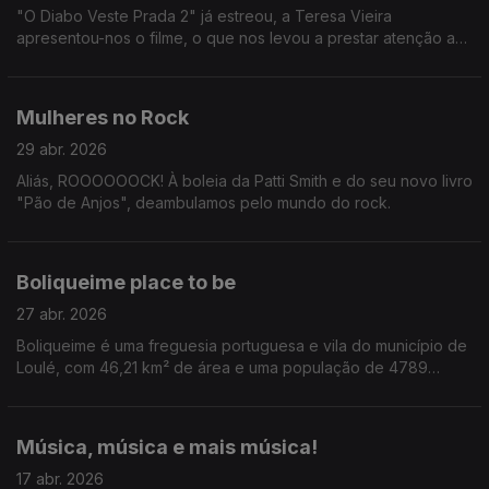
"O Diabo Veste Prada 2" já estreou, a Teresa Vieira
apresentou-nos o filme, o que nos levou a prestar atenção a
tendências e modas de agora e passadas.
Mulheres no Rock
29 abr. 2026
Aliás, ROOOOOOCK! À boleia da Patti Smith e do seu novo livro
"Pão de Anjos", deambulamos pelo mundo do rock.
Boliqueime place to be
27 abr. 2026
Boliqueime é uma freguesia portuguesa e vila do município de
Loulé, com 46,21 km² de área e uma população de 4789
habitantes que anda a assombrar Tiago Ribeiro.
Música, música e mais música!
17 abr. 2026