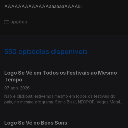
AAAAAAAAAAAAAaaaaaaAAAA!!!!
opções
550
episódios disponíveis
944619
941263
937420
932534
928692
922607
919033
915053
910918
Logo Se Vê em Todos os Festivais ao Mesmo
Tempo
07 ago. 2026
Não é clickbait: estivemos mesmo em todos os festivais do
país, no mesmo programa. Sonic Blast, NEOPOP, Vagos Metal
Fest e Bons Sons. E ainda ouvimos música nova!
Logo Se Vê no Bons Sons