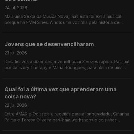
24 jul. 2026
Mais uma Sexta da Música Nova, mas esta foi extra musical
porque há FMM Sines. Ainda: uma voltinha pela história de
Heinz Stucke.
Jovens que se desenvencilharam
23 jul. 2026
Desafio-vos a dizer desenvencilharam 3 vezes rápido. Passam
por cá: Ivory Therapy e Maria Rodrigues, para além de uma
homenagem a Amy Winehouse e viagem até Sines.
Qual foi a última vez que aprenderam uma
coisa nova?
22 jul. 2026
Entre AMAR o Odisseia e receitas para a longevidade, Catarina
Palma e Teresa Oliveira partilham workshops e coisinhas
novas que aprenderam.