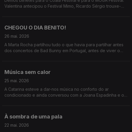
Demos bilhetes para o Coala Festival e para o MOGA Festival.
Valentina antecipou o Festival Mimo, Ricardo Sérgio trouxe-
nos o Só Fitas, Marta Rocha fez o rescaldo de Bad Bunny e
Teresa Vieira já anda pelo MOGA
CHEGOU O DIA BENITO!
26 mai. 2026
A Marta Rocha partilhou tudo o que havia para partilhar antes
dos concertos de Bad Bunny em Portugal, antes de viver o
seu momento mais esperado do ano.
Música sem calor
25 mai. 2026
A Catarina esteve a dar-nos música no conforto do ar
condicionado e ainda conversou com a Joana Espadinha e o
Gonçalo Marques sobre o Hot Club Song Fest.
À sombra de uma pala
22 mai. 2026