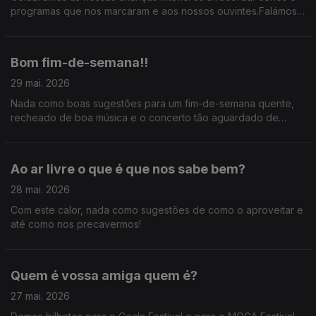
programas que nos marcaram e aos nossos ouvintes.Falámos
do novo album de Paul McCartney e ainda antecipámos os
concertos de Liniker e Father John Misty.
Bom fim-de-semana!!
29 mai. 2026
Nada como boas sugestões para um fim-de-semana quente,
recheado de boa música e o concerto tão aguardado de
Laurie Anderson.
Ao ar livre o que é que nos sabe bem?
28 mai. 2026
Com este calor, nada como sugestões de como o aproveitar e
até como nos precavermos!
Quem é vossa amiga quem é?
27 mai. 2026