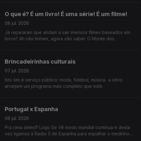
cafunés.
O que é? É um livro! É uma série! É um filme!
08 jul. 2026
Já repararam que andam a sair imensos filmes baseados em
livros? Ah não tinham, agora vão saber. O Monte dos
Vendavais, Hamnet, Senso e Sensibilidade...
Brincadeirinhas culturais
07 jul. 2026
Isto sim é serviço público: moda, futebol, música.. a sério
arranjem um programa mais completo que este.
Portugal x Espanha
06 jul. 2026
Pra cima deles!!! Logo Se Vê modo mundial continua e desta
vez ligamos à Radio 3 de Espanha para espalhar o medinho.
BORA PORTUGAL!!