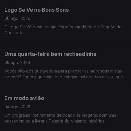
Logo Se Vê no Bons Sons
06 ago. 2026
O Logo Se Vê desta quinta-feira foi em direto de Cem Soldos.
Que sorte!
Uma quarta-feira bem recheadinha
05 ago. 2026
Vocês são dos que pedem para prensar as merendas mistas
no café? Espero que sim, que estejam habituados a isso, que
este programa está recheado demais para ouvir só assim. É
que tivemos "Só Fitas" improvisado, concerto dos Queen que
chega aos cinemas em outubro, tudo sobre a Volta a Portugal
Em modo avião
em Bicicleta e ainda demos um saltinho à primeira noite do
Vagos Metal Fest. Só mesmo neste estabelecimento - Logo Se
04 ago. 2026
Vê.
Um programa inteiramente dedicado às viagens: com uma
passagem pela livraria Palavra de Viajante, histórias
mirabolantes da Catarina, do Tiago e da Teresa, e uma