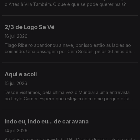
o Artes à Vila Também. O que é que se pode querer mais?
2/3 de Logo Se Vê
16 jul. 2026
Tiago Ribeiro abandonou a nave, por isso estão as ladies ao
comando. Uma passagem por Cem Soldos, pelos 30 anos de
carreira de Jay-Z e ainda uma entrevista a Karim Aïnouz.
Aqui e acoli
15 jul. 2026
Desde visitarmos, pela última vez o Mundial a uma entrevista
ao Loyle Carner. Espero que estejam com fome porque está
aqui um belo buffet de conteúdo.
Indo eu, indo eu... de caravana
14 jul. 2026
À boleia da nossa convidada, Rita Calçada Bastos, atriz e parte