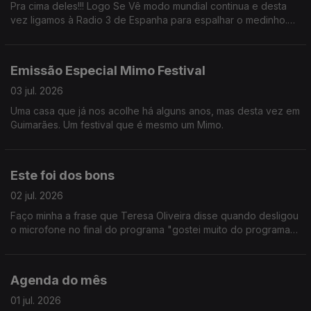
Pra cima deles!!! Logo Se Vê modo mundial continua e desta
vez ligamos à Radio 3 de Espanha para espalhar o medinho.
BORA PORTUGAL!!
Emissão Especial Mimo Festival
03 jul. 2026
Uma casa que já nos acolhe há alguns anos, mas desta vez em
Guimarães. Um festival que é mesmo um Mimo.
Este foi dos bons
02 jul. 2026
Faço minha a frase que Teresa Oliveira disse quando desligou
o microfone no final do programa "gostei muito do programa
de hoje". Fomos à Croácia, a Toronto e ainda passámos pelo
Teatro D. Maria II. E mais não digo.
Agenda do mês
01 jul. 2026