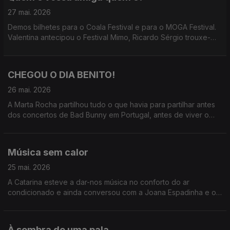
27 mai. 2026
Demos bilhetes para o Coala Festival e para o MOGA Festival.
Valentina antecipou o Festival Mimo, Ricardo Sérgio trouxe-
nos o Só Fitas, Marta Rocha fez o rescaldo de Bad Bunny e
Teresa Vieira já anda pelo MOGA
CHEGOU O DIA BENITO!
26 mai. 2026
A Marta Rocha partilhou tudo o que havia para partilhar antes
dos concertos de Bad Bunny em Portugal, antes de viver o
seu momento mais esperado do ano.
Música sem calor
25 mai. 2026
A Catarina esteve a dar-nos música no conforto do ar
condicionado e ainda conversou com a Joana Espadinha e o
Gonçalo Marques sobre o Hot Club Song Fest.
À sombra de uma pala