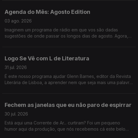
entrevista ao escritor Gonçalo Cadilhe, que nos deixa um
repto importantíssimo - que jamais deixemos de "cultivar o
Agenda do Mês: Agosto Edition
assombro".
03 ago. 2026
Imaginem um programa de rádio em que vos são dadas
sugestões de onde passar os longos dias de agosto. Agora,
imaginem um programa de rádio onde, para além de
sugestões, vos são dados bilhetes para festivais nesses
longos dias de agosto. É. Foi o Logo Se Vê desta segunda-
Logo Se Vê com L de Literatura
feira: cinema ao ar livre, exposição de LEGO na Cordoaria
Nacional, roteiro pelas praias da Costa Vicentina, e bilhetes
31 jul. 2026
para o Vagos Metal Fest e para o Bons Sons.
É este nosso programa ajudar Glenn Barnes, editor da Revista
Literária de Lisboa, a aprender nem que seja mais uma palavra
em português e nós já ganhamos o dia. Da livraria alfarrabista
mais antiga do Porto a sugestões de livros fresquinhas para
este verão, certamente não houve livrete de que não
Fechem as janelas que eu não paro de espirrar
falássemos hoje.
30 jul. 2026
Está aqui uma Corrente de Ar... curtiram? Foi um pequeno
humor aqui da produção, que nós recebemos cá este belo
coletivo artístico. E ainda ganhámos um novo vício: hyperpop.