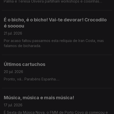
Palma e Teresa Oliveira partilham workshops e coisinhas
novas que aprenderam.
É o bicho, é o bicho! Vai-te devorar! Crocodilo
é soooou
21 jul. 2026
Por acaso faltou passarmos esta relíquia de Iran Costa, mas
falamos de bicharada.
Últimos cartuchos
20 jul. 2026
Pronto, vá... Parabéns Espanha.....
Música, música e mais música!
17 jul. 2026
É Sexta da Música Nova, o FMM de Porto Covo já começou e