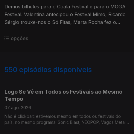
Demos bilhetes para o Coala Festival e para o MOGA
Festival. Valentina antecipou o Festival Mimo, Ricardo
Sérgio trouxe-nos o Só Fitas, Marta Rocha fez o
rescaldo de Bad Bunny e Teresa Vieira já anda pelo
MOGA
opções
550
episódios disponíveis
944619
941263
937420
932534
928692
922607
919033
915053
910918
Logo Se Vê em Todos os Festivais ao Mesmo
Tempo
07 ago. 2026
Não é clickbait: estivemos mesmo em todos os festivais do
país, no mesmo programa. Sonic Blast, NEOPOP, Vagos Metal
Fest e Bons Sons. E ainda ouvimos música nova!