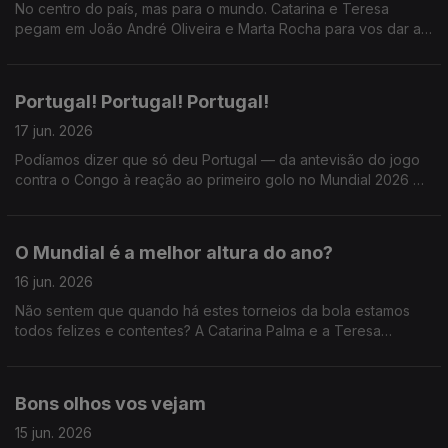
No centro do país, mas para o mundo. Catarina e Teresa
pegam em João André Oliveira e Marta Rocha para vos dar a
conhecer o WOOL - Festival de Arte Urbana e muuuuito mais.
Portugal! Portugal! Portugal!
17 jun. 2026
Podíamos dizer que só deu Portugal — da antevisão do jogo
contra o Congo à reação ao primeiro golo no Mundial 2026 —,
mas a Catarina e a Teresa também receberam Miguel Marôco
e, sendo dia de Só Fitas, Ricardo Sérgio.
O Mundial é a melhor altura do ano?
16 jun. 2026
Não sentem que quando há estes torneios da bola estamos
todos felizes e contentes? A Catarina Palma e a Teresa
Oliveira sim
Bons olhos vos vejam
15 jun. 2026