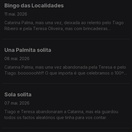
rennie para não terem uma paragem de digestão.
Bingo das Localidades
11 mai. 2026
Catarina Palma, mais uma vez, deixada ao relento pelo Tiago
Ribeiro e pela Teresa Oliveira, mas com brincadeiras
convosco.
Una Palmita solita
08 mai. 2026
Catarina Palma, mais uma vez abandonada pela Teresa e pelo
Tiago. boooooohh!!! O que importa é que celebramos o 100º
aniversário de David Attenborough, antecipamos a final do
Festival Termómetro e é Sexta da Música Nova!!!
Sola solita
07 mai. 2026
Tiago e Teresa abandonaram a Catarina, mas ela guardou
todos os factos aleatórios que tinha para vos contar.