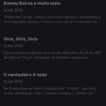
Romeu Bairos e muito mais
14 mai. 2026
“Romë das Furnas" passou uma hora connosco. Apresentou o
novo trabalho, cantou e contou como vai ser o concerto na
Casa Capitão, em Lisboa. Também tivemos Festival Mental, e o
“half-time show” do Mundial de Futebol.
Girls, Girls, Girls
13 mai. 2026
Este programa podia ser uma versão alternativa do hit de 1987
de Sabrina "Boys". Recheado de mulheres talentosas:
recebemos Silvia Alberto, Margarida Corceiro, Filipa Martins e
ainda conversámos com Ana Lua Caiano. A vida é linda.
O verdadeiro X-tudo
12 mai. 2026
No Brasil come-se muito o hamburguer "X-Tudo" que leva,
vocês adivinharam, tudo. Tivemos connosco, Velhote do
Carmo, a dupla Pão de Law e ainda Teresa Vieira que nos
antecipou um pouco do Festival de Cannes. Tomem é um