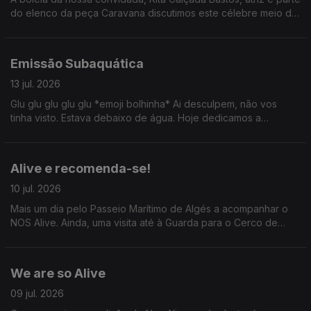
do elenco da peça Caravana discutimos este célebre meio de
transporte. Ainda: uma passagem por Serralves com Valentina
Jesus e um ID de David Byrne por Tiago Ribeiro.
Emissão Subaquática
13 jul. 2026
Glu glu glu glu glu *emoji bolhinha* Ai desculpem, não vos
tinha visto. Estava debaixo de água. Hoje dedicamos a
emissão ao mundo subaquático: conversamos com Carla
Lourenço, Sylvie Dias e ainda fomos até ao CIIMAR.
Alive e recomenda-se!
10 jul. 2026
Mais um dia pelo Passeio Marítimo de Algés a acompanhar o
NOS Alive. Ainda, uma visita até à Guarda para o Cerco de
Sortelha com António Freitas e o que devemos, ou não,
perguntar em primeiros dates.
We are so Alive
09 jul. 2026