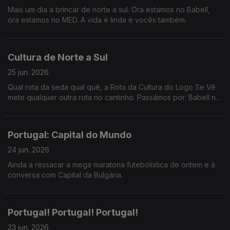
Mais um dia a brincar de norte a sul. Ora estamos no Babell,
ora estamos no MED. A vida é linda e vocês também.
Cultura de Norte a Sul
25 jun. 2026
Qual rota da seda qual quê, a Rota da Cultura do Logo Se Vê
mete qualquer outra rota no cantinho. Passámos por: Babell no
Porto, Poster em Marvila, Art Explora em Cascais e acabámos
no MED em Loulé.
Portugal: Capital do Mundo
24 jun. 2026
Ainda a ressacar a mega maratona futebolistica de ontem e à
conversa com Capital da Bulgária.
Portugal! Portugal! Portugal!
23 jun. 2026