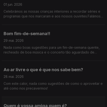
01 jun. 2026
Celebrámos as nossas crianças interiores a recordar séries e
programas que nos marcaram e aos nossos ouvintes.Falámos
do novo album de Paul McCartney e ainda antecipámos os
concertos de Liniker e Father John Misty.
Bom fim-de-semana!!
29 mai. 2026
Nada como boas sugestões para um fim-de-semana quente,
recheado de boa música e o concerto tão aguardado de
Laurie Anderson.
Ao ar livre o que é que nos sabe bem?
28 mai. 2026
Com este calor, nada como sugestões de como o aproveitar e
até como nos precavermos!
Quem é vossa amiga quem é?