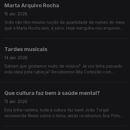
Marta Arquivo Rocha
15 abr. 2026
Vcês não têm mesmo noção da quantidade de nomes do meio
que a Marta Rocha tem, a sério. Hoje mergulha nos arquivos
da RTP e relembra-nos alguns concertos e reportagens dos
anos 90!
Tardes musicais
14 abr. 2026
Sabiam que gostamos muito de música? Já vos tinha passado
esta ideia pela cabeça? Recebemos Rita Cortezão com
atuação, os Napa e Paulo Carvalho sobre os Prémios Play e
ainda descobrimos a história de Adam Jacobs.
Que cultura faz bem à saúde mental?
13 abr. 2026
Esta tinha rasteira, toda a cultura faz bem! João Torgal
recomenda filmes sobre o tema, ainda recebemos Ana Pinto
Coelho do Festival Mental, Marta Rocha explica porque é que
ouvir música faz bem e ainda uma passagem pelo Coachella