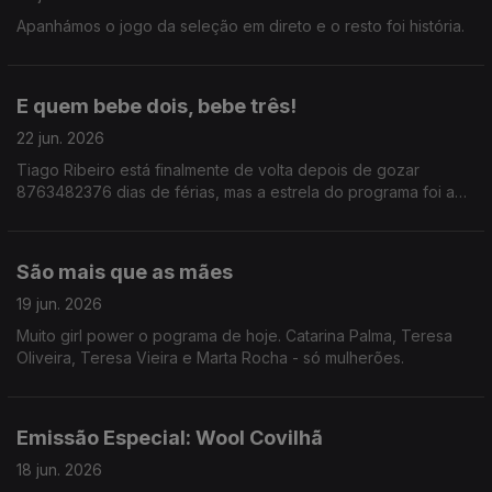
Apanhámos o jogo da seleção em direto e o resto foi história.
E quem bebe dois, bebe três!
22 jun. 2026
Tiago Ribeiro está finalmente de volta depois de gozar
8763482376 dias de férias, mas a estrela do programa foi a
frase: Para cada copo que bebes, deves beber dois de água.
São mais que as mães
19 jun. 2026
Muito girl power o pograma de hoje. Catarina Palma, Teresa
Oliveira, Teresa Vieira e Marta Rocha - só mulherões.
Emissão Especial: Wool Covilhã
18 jun. 2026