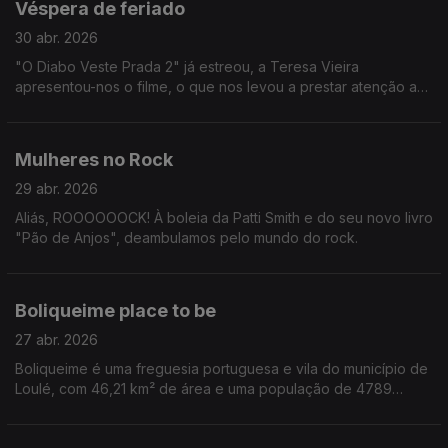
Véspera de feriado
30 abr. 2026
"O Diabo Veste Prada 2" já estreou, a Teresa Vieira
apresentou-nos o filme, o que nos levou a prestar atenção a
tendências e modas de agora e passadas.
Mulheres no Rock
29 abr. 2026
Aliás, ROOOOOOCK! À boleia da Patti Smith e do seu novo livro
"Pão de Anjos", deambulamos pelo mundo do rock.
Boliqueime place to be
27 abr. 2026
Boliqueime é uma freguesia portuguesa e vila do município de
Loulé, com 46,21 km² de área e uma população de 4789
habitantes que anda a assombrar Tiago Ribeiro.