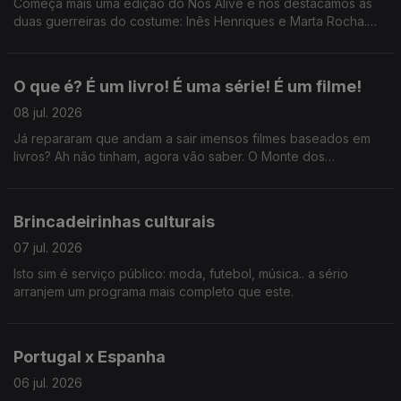
Começa mais uma edição do Nos Alive e nós destacámos as
duas guerreiras do costume: Inês Henriques e Marta Rocha.
Ainda: uma passagem pelo Festival da Voz e desabafos sobre
cafunés.
O que é? É um livro! É uma série! É um filme!
08 jul. 2026
Já repararam que andam a sair imensos filmes baseados em
livros? Ah não tinham, agora vão saber. O Monte dos
Vendavais, Hamnet, Senso e Sensibilidade...
Brincadeirinhas culturais
07 jul. 2026
Isto sim é serviço público: moda, futebol, música.. a sério
arranjem um programa mais completo que este.
Portugal x Espanha
06 jul. 2026