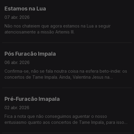
Estamos na Lua
07 abr. 2026
Não nos chateiem que agora estamos na Lua a seguir
atenciosamente a missão Artemis III.
Pós Furacão Impala
06 abr. 2026
Confirma-se, não se fala noutra coisa na esfera beto-indie: os
concertos de Tame Impala. Ainda, Valentina Jesus na
exposição de Vivian Maier e a dopamnia de Teresa Oliveira.
Pré-Furacão Imapala
02 abr. 2026
Fica a nota que não conseguimos aguentar o nosso
entusiasmo quanto aos concertos de Tame Impala, para isso
chamámos reforços em forma de Hugo Geada. Ainda, Teresa