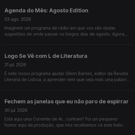
entrevista ao escritor Gonçalo Cadilhe, que nos deixa um
repto importantíssimo - que jamais deixemos de "cultivar o
Agenda do Mês: Agosto Edition
assombro".
03 ago. 2026
Imaginem um programa de rádio em que vos são dadas
sugestões de onde passar os longos dias de agosto. Agora,
imaginem um programa de rádio onde, para além de
sugestões, vos são dados bilhetes para festivais nesses
longos dias de agosto. É. Foi o Logo Se Vê desta segunda-
Logo Se Vê com L de Literatura
feira: cinema ao ar livre, exposição de LEGO na Cordoaria
Nacional, roteiro pelas praias da Costa Vicentina, e bilhetes
31 jul. 2026
para o Vagos Metal Fest e para o Bons Sons.
É este nosso programa ajudar Glenn Barnes, editor da Revista
Literária de Lisboa, a aprender nem que seja mais uma palavra
em português e nós já ganhamos o dia. Da livraria alfarrabista
mais antiga do Porto a sugestões de livros fresquinhas para
este verão, certamente não houve livrete de que não
Fechem as janelas que eu não paro de espirrar
falássemos hoje.
30 jul. 2026
Está aqui uma Corrente de Ar... curtiram? Foi um pequeno
humor aqui da produção, que nós recebemos cá este belo
coletivo artístico. E ainda ganhámos um novo vício: hyperpop.