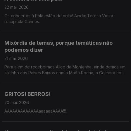
22 mai. 2026
Os concertos à Pala estão de volta! Ainda: Teresa Vieira
recapitula Cannes.
Mixórdia de temas, porque temáticas não
podemos dizer
21 mai. 2026
Para além de recebermos Alice da Montanha, ainda demos um
saltinho aos Países Baixos com a Marta Rocha, a Coimbra com
o João André e a Cannes com a Teresa Oliveira.
GRITOS! BERROS!
20 mai. 2026
AAAAAAAAAAAAAaaaaaaAAAA!!!!