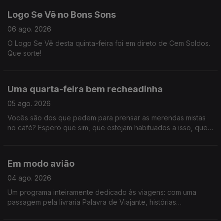
Logo Se Vê no Bons Sons
06 ago. 2026
O Logo Se Vê desta quinta-feira foi em direto de Cem Soldos.
Que sorte!
Uma quarta-feira bem recheadinha
05 ago. 2026
Vocês são dos que pedem para prensar as merendas mistas
no café? Espero que sim, que estejam habituados a isso, que
este programa está recheado demais para ouvir só assim. É
que tivemos "Só Fitas" improvisado, concerto dos Queen que
chega aos cinemas em outubro, tudo sobre a Volta a Portugal
Em modo avião
em Bicicleta e ainda demos um saltinho à primeira noite do
Vagos Metal Fest. Só mesmo neste estabelecimento - Logo Se
04 ago. 2026
Vê.
Um programa inteiramente dedicado às viagens: com uma
passagem pela livraria Palavra de Viajante, histórias
mirabolantes da Catarina, do Tiago e da Teresa, e uma