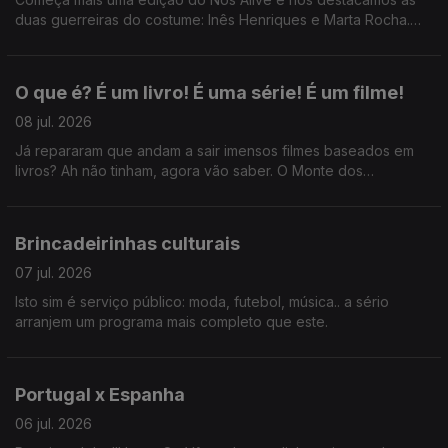
duas guerreiras do costume: Inês Henriques e Marta Rocha.
Ainda: uma passagem pelo Festival da Voz e desabafos sobre
cafunés.
O que é? É um livro! É uma série! É um filme!
08 jul. 2026
Já repararam que andam a sair imensos filmes baseados em
livros? Ah não tinham, agora vão saber. O Monte dos
Vendavais, Hamnet, Senso e Sensibilidade...
Brincadeirinhas culturais
07 jul. 2026
Isto sim é serviço público: moda, futebol, música.. a sério
arranjem um programa mais completo que este.
Portugal x Espanha
06 jul. 2026