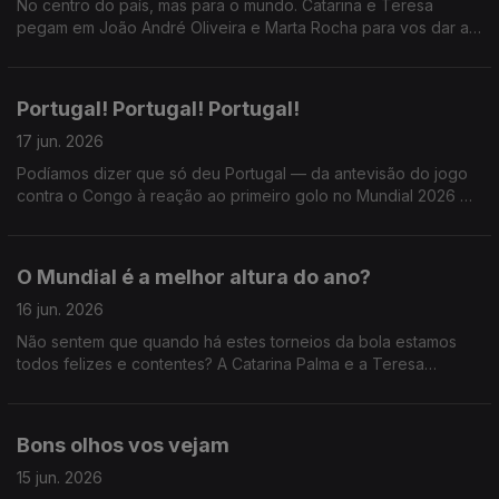
No centro do país, mas para o mundo. Catarina e Teresa
pegam em João André Oliveira e Marta Rocha para vos dar a
conhecer o WOOL - Festival de Arte Urbana e muuuuito mais.
Portugal! Portugal! Portugal!
17 jun. 2026
Podíamos dizer que só deu Portugal — da antevisão do jogo
contra o Congo à reação ao primeiro golo no Mundial 2026 —,
mas a Catarina e a Teresa também receberam Miguel Marôco
e, sendo dia de Só Fitas, Ricardo Sérgio.
O Mundial é a melhor altura do ano?
16 jun. 2026
Não sentem que quando há estes torneios da bola estamos
todos felizes e contentes? A Catarina Palma e a Teresa
Oliveira sim
Bons olhos vos vejam
15 jun. 2026