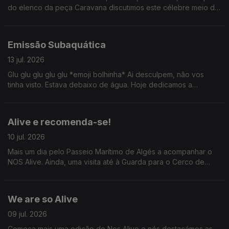
do elenco da peça Caravana discutimos este célebre meio de
transporte. Ainda: uma passagem por Serralves com Valentina
Jesus e um ID de David Byrne por Tiago Ribeiro.
Emissão Subaquática
13 jul. 2026
Glu glu glu glu glu *emoji bolhinha* Ai desculpem, não vos
tinha visto. Estava debaixo de água. Hoje dedicamos a
emissão ao mundo subaquático: conversamos com Carla
Lourenço, Sylvie Dias e ainda fomos até ao CIIMAR.
Alive e recomenda-se!
10 jul. 2026
Mais um dia pelo Passeio Marítimo de Algés a acompanhar o
NOS Alive. Ainda, uma visita até à Guarda para o Cerco de
Sortelha com António Freitas e o que devemos, ou não,
perguntar em primeiros dates.
We are so Alive
09 jul. 2026
Começa mais uma edição do Nos Alive e nós destacámos as