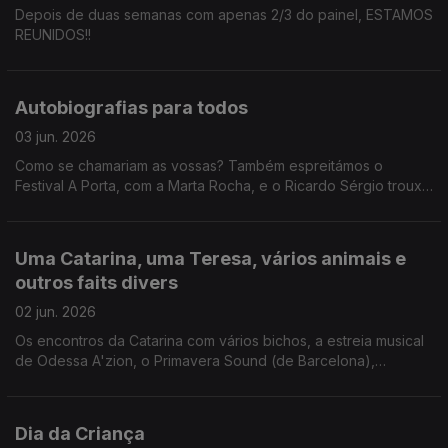
Depois de duas semanas com apenas 2/3 do painel, ESTAMOS
REUNIDOS!!
Autobiografias para todos
03 jun. 2026
Como se chamariam as vossas? Também espreitámos o
Festival A Porta, com a Marta Rocha, e o Ricardo Sérgio trouxe
um Só Fitas assustador.
Uma Catarina, uma Teresa, vários animais e
outros faits divers
02 jun. 2026
Os encontros da Catarina com vários bichos, a estreia musical
de Odessa A'zion, o Primavera Sound (de Barcelona),
sugestões de streaming, cuidados com animais de estimação,
leis na praia, uma antiguidade cinéfila na Feira da Ladra e os
bilhetes reservados do Spotify.
Dia da Criança