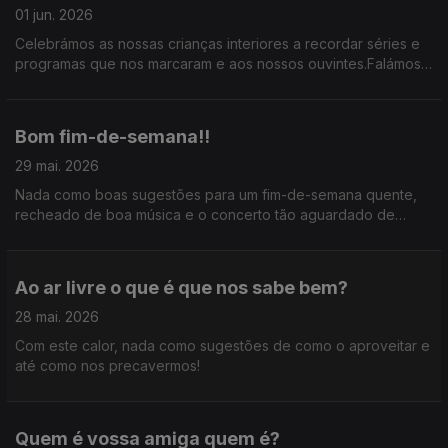
01 jun. 2026
Celebrámos as nossas crianças interiores a recordar séries e
programas que nos marcaram e aos nossos ouvintes.Falámos
do novo album de Paul McCartney e ainda antecipámos os
concertos de Liniker e Father John Misty.
Bom fim-de-semana!!
29 mai. 2026
Nada como boas sugestões para um fim-de-semana quente,
recheado de boa música e o concerto tão aguardado de
Laurie Anderson.
Ao ar livre o que é que nos sabe bem?
28 mai. 2026
Com este calor, nada como sugestões de como o aproveitar e
até como nos precavermos!
Quem é vossa amiga quem é?