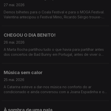
27 mai. 2026
Demos bilhetes para o Coala Festival e para o MOGA Festival.
Valentina antecipou o Festival Mimo, Ricardo Sérgio trouxe-
nos o Só Fitas, Marta Rocha fez o rescaldo de Bad Bunny e
Teresa Vieira já anda pelo MOGA
CHEGOU O DIA BENITO!
26 mai. 2026
A Marta Rocha partilhou tudo o que havia para partilhar antes
dos concertos de Bad Bunny em Portugal, antes de viver o
seu momento mais esperado do ano.
Música sem calor
25 mai. 2026
A Catarina esteve a dar-nos música no conforto do ar
condicionado e ainda conversou com a Joana Espadinha e o
Gonçalo Marques sobre o Hot Club Song Fest.
À sombra de uma pala