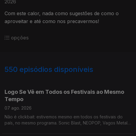
2026
Com este calor, nada como sugestões de como o
aproveitar e até como nos precavermos!
opções
550
episódios disponíveis
944619
941263
937420
932534
928692
Logo Se Vê em Todos os Festivais ao Mesmo
Tempo
07 ago. 2026
Não é clickbait: estivemos mesmo em todos os festivais do
país, no mesmo programa. Sonic Blast, NEOPOP, Vagos Metal
Fest e Bons Sons. E ainda ouvimos música nova!