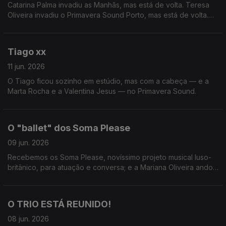
Catarina Palma invadiu as Manhãs, mas está de volta. Teresa
Oliveira invadiu o Primavera Sound Porto, mas está de volta.
Tiago Ribeiro... ninguém sabe bem.
Tiago xx
11 jun. 2026
O Tiago ficou sozinho em estúdio, mas com a cabeça — e a
Marta Rocha e a Valentina Jesus — no Primavera Sound.
O "ballet" dos Soma Please
09 jun. 2026
Recebemos os Soma Please, novíssimo projeto musical luso-
britânico, para atuação e conversa; e a Mariana Oliveira andou
à solta na Feira do Livro de Lisboa.
O TRIO ESTÁ REUNIDO!
08 jun. 2026