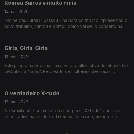
Romeu Bairos e muito mais
14 mai. 2026
“Romë das Furnas" passou uma hora connosco. Apresentou o
novo trabalho, cantou e contou como vai ser o concerto na
Casa Capitão, em Lisboa. Também tivemos Festival Mental, e o
“half-time show” do Mundial de Futebol.
Girls, Girls, Girls
13 mai. 2026
Este programa podia ser uma versão alternativa do hit de 1987
de Sabrina "Boys". Recheado de mulheres talentosas:
recebemos Silvia Alberto, Margarida Corceiro, Filipa Martins e
ainda conversámos com Ana Lua Caiano. A vida é linda.
O verdadeiro X-tudo
12 mai. 2026
No Brasil come-se muito o hamburguer "X-Tudo" que leva,
vocês adivinharam, tudo. Tivemos connosco, Velhote do
Carmo, a dupla Pão de Law e ainda Teresa Vieira que nos
antecipou um pouco do Festival de Cannes. Tomem é um