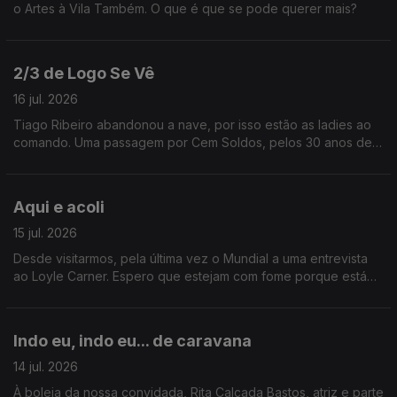
o Artes à Vila Também. O que é que se pode querer mais?
2/3 de Logo Se Vê
16 jul. 2026
Tiago Ribeiro abandonou a nave, por isso estão as ladies ao
comando. Uma passagem por Cem Soldos, pelos 30 anos de
carreira de Jay-Z e ainda uma entrevista a Karim Aïnouz.
Aqui e acoli
15 jul. 2026
Desde visitarmos, pela última vez o Mundial a uma entrevista
ao Loyle Carner. Espero que estejam com fome porque está
aqui um belo buffet de conteúdo.
Indo eu, indo eu... de caravana
14 jul. 2026
À boleia da nossa convidada, Rita Calçada Bastos, atriz e parte