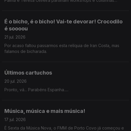
Palma e Teresa Oliveira partilham workshops e coisinhas
novas que aprenderam.
É o bicho, é o bicho! Vai-te devorar! Crocodilo
é soooou
21 jul. 2026
Por acaso faltou passarmos esta relíquia de Iran Costa, mas
falamos de bicharada.
Últimos cartuchos
20 jul. 2026
Pronto, vá... Parabéns Espanha.....
Música, música e mais música!
17 jul. 2026
É Sexta da Música Nova, o FMM de Porto Covo já começou e