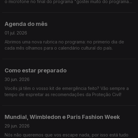
o microfone no final do programa "gostei muito do programa
de hoje". Fomos à Croácia, a Toronto e ainda passámos pelo
Teatro D. Maria II. E mais não digo.
Agenda do mês
01 jul. 2026
Abrimos uma nova rubrica no programa: no primerio dia de
cada mês olhamos para o calendário cultural do país.
Como estar preparado
30 jun. 2026
Vocês já têm o vosso kit de emergência feito? Vão sempre a
tempo de espreitar as recomendações da Proteção Civíl!
Mundial, Wimbledon e Paris Fashion Week
29 jun. 2026
Nós não queremos que vos escape nada, por isso está tudo