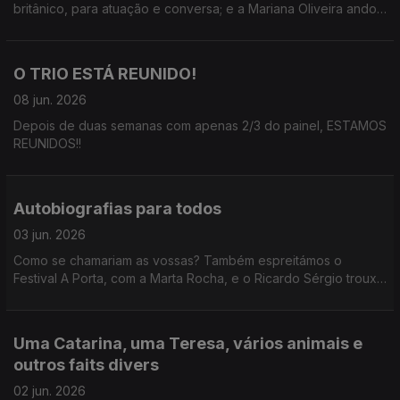
britânico, para atuação e conversa; e a Mariana Oliveira andou
à solta na Feira do Livro de Lisboa.
O TRIO ESTÁ REUNIDO!
08 jun. 2026
Depois de duas semanas com apenas 2/3 do painel, ESTAMOS
REUNIDOS!!
Autobiografias para todos
03 jun. 2026
Como se chamariam as vossas? Também espreitámos o
Festival A Porta, com a Marta Rocha, e o Ricardo Sérgio trouxe
um Só Fitas assustador.
Uma Catarina, uma Teresa, vários animais e
outros faits divers
02 jun. 2026