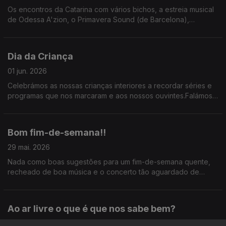
Os encontros da Catarina com vários bichos, a estreia musical
de Odessa A'zion, o Primavera Sound (de Barcelona),
sugestões de streaming, cuidados com animais de estimação,
leis na praia, uma antiguidade cinéfila na Feira da Ladra e os
bilhetes reservados do Spotify.
Dia da Criança
01 jun. 2026
Celebrámos as nossas crianças interiores a recordar séries e
programas que nos marcaram e aos nossos ouvintes.Falámos
do novo album de Paul McCartney e ainda antecipámos os
concertos de Liniker e Father John Misty.
Bom fim-de-semana!!
29 mai. 2026
Nada como boas sugestões para um fim-de-semana quente,
recheado de boa música e o concerto tão aguardado de
Laurie Anderson.
Ao ar livre o que é que nos sabe bem?
28 mai. 2026