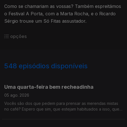
Como se chamariam as vossas? Também espreitámos
o Festival A Porta, com a Marta Rocha, e o Ricardo
Sérgio trouxe um Só Fitas assustador.
opções
548
episódios disponíveis
944161
941033
936851
932002
Uma quarta-feira bem recheadinha
05 ago. 2026
Vocês são dos que pedem para prensar as merendas mistas
no café? Espero que sim, que estejam habituados a isso, que
este programa está recheado demais para ouvir só assim. É
que tivemos "Só Fitas" improvisado, concerto dos Queen que
chega aos cinemas em outubro, tudo sobre a Volta a Portugal