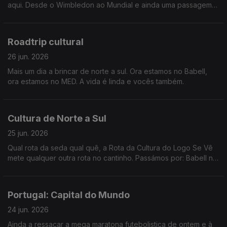
aqui. Desde o Wimbledon ao Mundial e ainda uma passagem
por Londres e Paris.
Roadtrip cultural
26 jun. 2026
Mais um dia a brincar de norte a sul. Ora estamos no Babell,
ora estamos no MED. A vida é linda e vocês também.
Cultura de Norte a Sul
25 jun. 2026
Qual rota da seda qual quê, a Rota da Cultura do Logo Se Vê
mete qualquer outra rota no cantinho. Passámos por: Babell no
Porto, Poster em Marvila, Art Explora em Cascais e acabámos
no MED em Loulé.
Portugal: Capital do Mundo
24 jun. 2026
Ainda a ressacar a mega maratona futebolistica de ontem e à