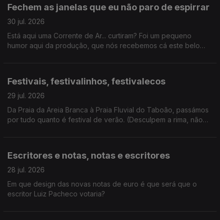
este verão, certamente não houve livrete de que não
Fechem as janelas que eu não paro de espirrar
falássemos hoje.
30 jul. 2026
Está aqui uma Corrente de Ar... curtiram? Foi um pequeno
humor aqui da produção, que nós recebemos cá este belo
coletivo artístico. E ainda ganhámos um novo vício: hyperpop.
Festivais, festivalinhos, festivalecos
29 jul. 2026
Da Praia da Areia Branca à Praia Fluvial do Taboão, passámos
por tudo quanto é festival de verão. (Desculpem a rima, não
resisti). E ainda: homenagem a Kavinsky.
Escritores e notas, notas e escritores
28 jul. 2026
Em que design das novas notas de euro é que será que o
escritor Luiz Pacheco votaria?