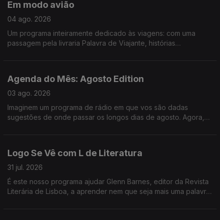
Em modo avião
em Bicicleta e ainda demos um saltinho à primeira noite do
Vagos Metal Fest. Só mesmo neste estabelecimento - Logo Se
04 ago. 2026
Vê.
Um programa inteiramente dedicado às viagens: com uma
passagem pela livraria Palavra de Viajante, histórias
mirabolantes da Catarina, do Tiago e da Teresa, e uma
entrevista ao escritor Gonçalo Cadilhe, que nos deixa um
repto importantíssimo - que jamais deixemos de "cultivar o
Agenda do Mês: Agosto Edition
assombro".
03 ago. 2026
Imaginem um programa de rádio em que vos são dadas
sugestões de onde passar os longos dias de agosto. Agora,
imaginem um programa de rádio onde, para além de
sugestões, vos são dados bilhetes para festivais nesses
longos dias de agosto. É. Foi o Logo Se Vê desta segunda-
Logo Se Vê com L de Literatura
feira: cinema ao ar livre, exposição de LEGO na Cordoaria
Nacional, roteiro pelas praias da Costa Vicentina, e bilhetes
31 jul. 2026
para o Vagos Metal Fest e para o Bons Sons.
É este nosso programa ajudar Glenn Barnes, editor da Revista
Literária de Lisboa, a aprender nem que seja mais uma palavra
em português e nós já ganhamos o dia. Da livraria alfarrabista
mais antiga do Porto a sugestões de livros fresquinhas para