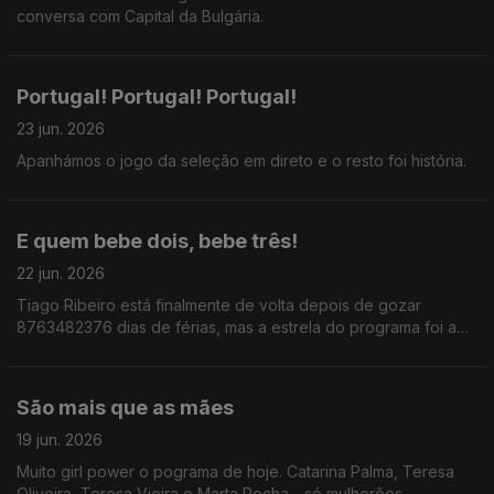
conversa com Capital da Bulgária.
Portugal! Portugal! Portugal!
23 jun. 2026
Apanhámos o jogo da seleção em direto e o resto foi história.
E quem bebe dois, bebe três!
22 jun. 2026
Tiago Ribeiro está finalmente de volta depois de gozar
8763482376 dias de férias, mas a estrela do programa foi a
frase: Para cada copo que bebes, deves beber dois de água.
São mais que as mães
19 jun. 2026
Muito girl power o pograma de hoje. Catarina Palma, Teresa
Oliveira, Teresa Vieira e Marta Rocha - só mulherões.