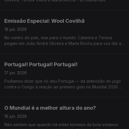
Emissão Especial: Wool Covilhã
18 jun. 2026
No centro do país, mas para o mundo. Catarina e Teresa
pegam em João André Oliveira e Marta Rocha para vos dar a
conhecer o WOOL - Festival de Arte Urbana e muuuuito mais.
Portugal! Portugal! Portugal!
17 jun. 2026
Podíamos dizer que só deu Portugal — da antevisão do jogo
contra o Congo à reação ao primeiro golo no Mundial 2026 —,
mas a Catarina e a Teresa também receberam Miguel Marôco
e, sendo dia de Só Fitas, Ricardo Sérgio.
O Mundial é a melhor altura do ano?
16 jun. 2026
Não sentem que quando há estes torneios da bola estamos