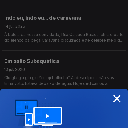
aqui um belo buffet de conteúdo.
Indo eu, indo eu... de caravana
14 jul. 2026
À boleia da nossa convidada, Rita Calçada Bastos, atriz e parte
do elenco da peça Caravana discutimos este célebre meio de
transporte. Ainda: uma passagem por Serralves com Valentina
Jesus e um ID de David Byrne por Tiago Ribeiro.
Emissão Subaquática
13 jul. 2026
Glu glu glu glu glu *emoji bolhinha* Ai desculpem, não vos
tinha visto. Estava debaixo de água. Hoje dedicamos a
emissão ao mundo subaquático: conversamos com Carla
×
Lourenço, Sylvie Dias e ainda fomos até ao CIIMAR.
Alive e recomenda-se!
10 jul. 2026
Mais um dia pelo Passeio Marítimo de Algés a acompanhar o
NOS Alive. Ainda, uma visita até à Guarda para o Cerco de