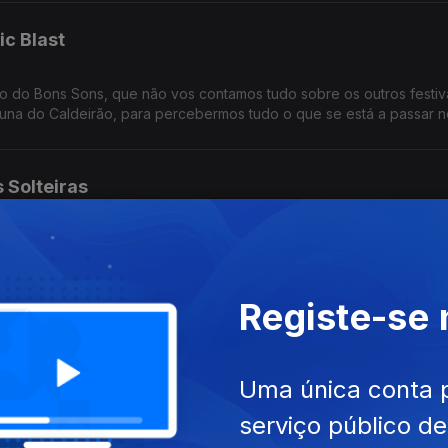
c Blast
o do Bons Sons, que não vos contamos tudo sobre os outros festiva
una do Caldeirão, para percebermos tudo o que se está a passar n
 Solteiras
podia ter-lhes dado para pior... e a nós só nos resta agradecer.
Registe-se
 Revlon
or isso, o João Torgal foi perceber mais sobre a obra coreográfi
Uma única conta 
serviço público d