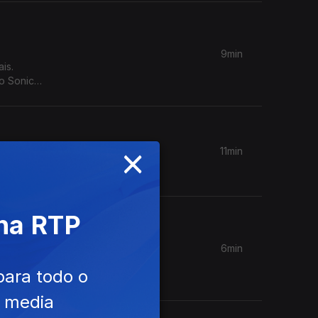
9min
is.
o Sonic
×
11min
 na RTP
6min
ca "Conto
para todo o
e media