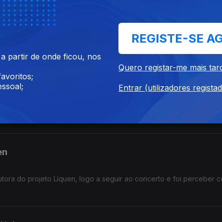
os Metal Fest
s que não vamos ter com o nosso António Freitas para sabermos t
REGISTE-SE A
 que nós também somos do ROCK.
 partir de onde ficou, nos
Quero registar-me mais tar
avoritos;
ji
ssoal;
Entrar (utilizadores regista
er Xullaji. E que senhora conversa! Da festa à literatura, passand
ido de união e comunidade.
en
ora do projeto Líquen, logo a seguir ao concerto e foi perceber 