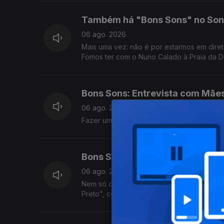
Também há "Bons Sons" no Soni
06 ago. 2026
Mais uma vez: não é por estarmos em diret
Fomos ter com o Nuno Calado à Praia da D
Blast.
Bons Sons: Entrevista com Mães
06 ago. 2026
Fazer uma banda punk depois dos 40? Bem, 
Bons Sons: Entrevista com Nala
06 ago. 2026
Nem só de concertos se faz o Bons Sons. P
Preto", com Nala Revlon.