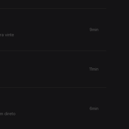
9min
ra vinte
11min
6min
em direto