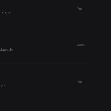
7min
cia que
4min
udapeste
7min
e de