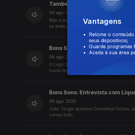
Também há "Bons Sons" no Vag
06 ago. 2026
Vantagens
Não é por estarmos em direto do Bons Son
se anda a passar no Vagos Metal Fest. É
Retome o conteúdo a
seus dispositivos;
Guarde programas f
Bons Sons: Entrevista com Xulla
Aceda à sua área pe
06 ago. 2026
O Logo Se Vê esteve à conversa com o rapp
novas tecnologias e algoritmo e pelo sent
Bons Sons: Entrevista com Líqu
06 ago. 2026
João Torgal apanhou Constança Ochoa, aut
correu tudo.