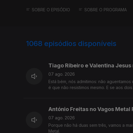
SOBRE O EPISÓDIO
SOBRE O PROGRAMA
1068
episódios disponíveis
947434
946245
Tiago Ribeiro e Valentina Jesus
07 ago. 2026
Está bém, nós admitimos: não aguentamos u
é que não resistimos mesmo. E se aos dois 
tivemos de lá ir!
António Freitas no Vagos Metal 
07 ago. 2026
Porque não há duas sem três, vamos a mais 
Metal.