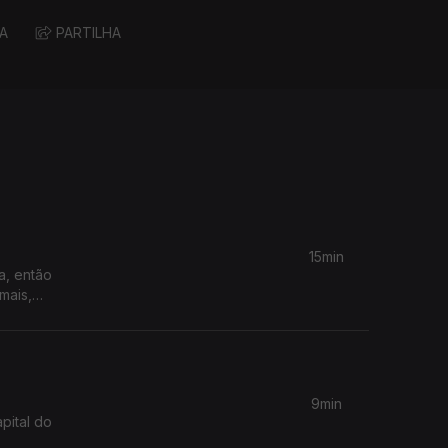
A
PARTILHA
15min
a, então
mais,
9min
pital do