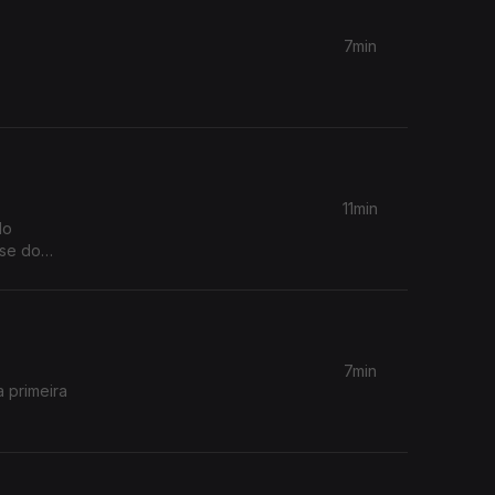
7min
11min
do
ese do
7min
a primeira