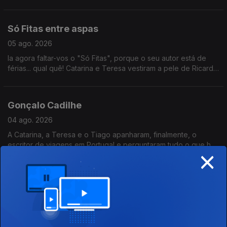
primeiro concerto ocidental a acontecer do lado de lá da
cortina de ferro - chega aos cinemas.
Só Fitas entre aspas
05 ago. 2026
Ia agora faltar-vos o "Só Fitas", porque o seu autor está de
férias... qual quê! Catarina e Teresa vestiram a pele de Ricardo
Sérgio e recomendaram dois filmes que adoram: O Concerto
(2009) e Ruby Sparks (2012).
Gonçalo Cadilhe
04 ago. 2026
A Catarina, a Teresa e o Tiago apanharam, finalmente, o
escritor de viagens em Portugal e perguntaram tudo o que há
×
tanto ansiavam.
Uma cidade que sim senhor
04 ago. 2026
De acordo com a revista Travel + Leisure, a melhor cidade é...
é ouvirem a nossa querida Marta Rocha, que ela explica-nos