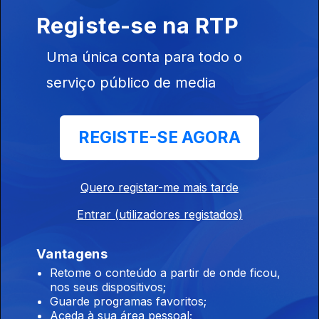
tudo.
Registe-se na RTP
Palavra de Viajante
Uma única conta para todo o
04 ago. 2026
serviço público de media
Em dia de Logo Se Vê dedicado às viagens, João Torgal
levou-nos a conhecer a única livraria do país dedicada ao
tema.
REGISTE-SE AGORA
Viajando com a Mãe Natureza
04 ago. 2026
Quero registar-me mais tarde
Catarina Palma trouxe-nos magníficas memórias das suas
partes favoritas das viagens: a natureza a ser a natureza.
Entrar (utilizadores registados)
Vantagens
LEGO na Cordoaria Nacional
Retome o conteúdo a partir de onde ficou,
03 ago. 2026
nos seus dispositivos;
Guarde programas favoritos;
A Marta Rocha levou-nos numa visita à maior exposição de
Aceda à sua área pessoal;
modelos feitos com peças de LEGO da Europa. Em princípio,