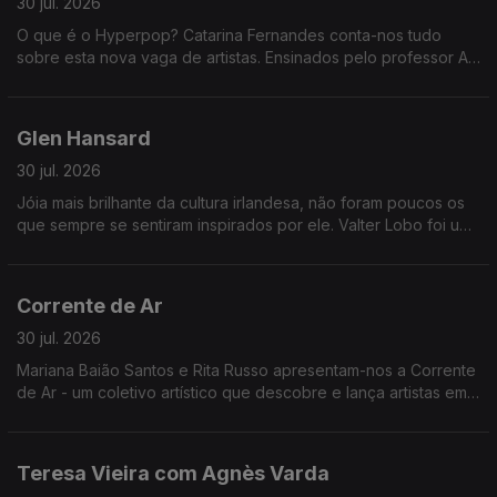
30 jul. 2026
O que é o Hyperpop? Catarina Fernandes conta-nos tudo
sobre esta nova vaga de artistas. Ensinados pelo professor AG
Cook e Sophie, estas foram as alunas que passaram à cadeira
com distinção: Underscores, Charli XCX e Slayyter.
Glen Hansard
30 jul. 2026
Jóia mais brilhante da cultura irlandesa, não foram poucos os
que sempre se sentiram inspirados por ele. Valter Lobo foi um
deles.
Corrente de Ar
30 jul. 2026
Mariana Baião Santos e Rita Russo apresentam-nos a Corrente
de Ar - um coletivo artístico que descobre e lança artistas em
início de carreira.
Teresa Vieira com Agnès Varda