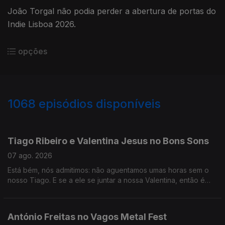
João Torgal não podia perder a abertura de portas do
Indie Lisboa 2026.
opções
1068
episódios disponíveis
947434
946245
945468
Tiago Ribeiro e Valentina Jesus no Bons Sons
07 ago. 2026
Está bém, nós admitimos: não aguentamos umas horas sem o
nosso Tiago. E se a ele se juntar a nossa Valentina, então é
que não resistimos mesmo. E se aos dois se juntarem Hugo van
der Ding e Ana Markl... pronto, eram testes a mais, tivemos de
lá ir!
António Freitas no Vagos Metal Fest