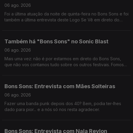
06 ago. 2026
Foi a última atuação da noite de quinta-feira no Bons Sons e foi
também a última entrevista deste Logo Se Vê em direto do
festival. Obrigada, Pedro da Linha!
Também há "Bons Sons" no Sonic Blast
06 ago. 2026
Mais uma vez: não é por estarmos em direto do Bons Sons,
que não vos contamos tudo sobre os outros festivais. Fomos
ter com o Nuno Calado à Praia da Duna do Caldeirão, para
percebermos tudo o que se está a passar no Sonic Blast.
Bons Sons: Entrevista com Mães Solteiras
06 ago. 2026
Fazer uma banda punk depois dos 40? Bem, podia ter-lhes
dado para pior... e a nós só nos resta agradecer.
Bons Sons: Entrevista com Nala Revlon