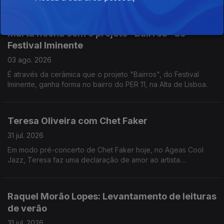
vamos calçados para a Cordoaria, por isso, não corremos o
risco de sofrer a pior dor do mundo - pisar um LEGO enquanto
estamos descalços. Dito isto, não há desculpa para não ir lá
Marta Rocha com o projeto "Bairros" do
espreitar.
Festival Iminente
03 ago. 2026
É através da cerâmica que o projeto "Bairros", do Festival
Iminente, ganha forma no bairro do PER 11, na Alta de Lisboa.
Teresa Oliveira com Chet Faker
31 jul. 2026
Em modo pré-concerto de Chet Faker hoje, no Ageas Cool
Jazz, Teresa faz uma declaração de amor ao artista
australiano.
Raquel Morão Lopes: Levantamento de leituras
de verão
31 jul. 2026