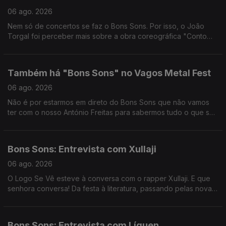
06 ago. 2026
Nem só de concertos se faz o Bons Sons. Por isso, o João
Torgal foi perceber mais sobre a obra coreográfica "Conto
Preto", com Nala Revlon.
Também há "Bons Sons" no Vagos Metal Fest
06 ago. 2026
Não é por estarmos em direto do Bons Sons que não vamos
ter com o nosso António Freitas para sabermos tudo o que se
anda a passar no Vagos Metal Fest. É que nós também somos
do ROCK.
Bons Sons: Entrevista com Xullaji
06 ago. 2026
O Logo Se Vê esteve à conversa com o rapper Xullaji. E que
senhora conversa! Da festa à literatura, passando pelas novas
tecnologias e algoritmo e pelo sentido de união e
comunidade.
Bons Sons: Entrevista com Líquen