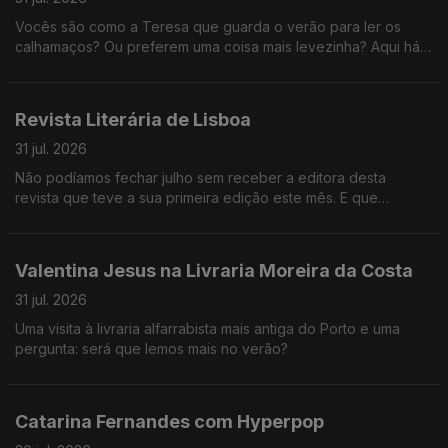
Vocês são como a Teresa que guarda o verão para ler os
calhamaços? Ou preferem uma coisa mais levezinha? Aqui há
sugestões para todos os gostos.
Revista Literária de Lisboa
31 jul. 2026
Não podíamos fechar julho sem receber a editora desta
revista que teve a sua primeira edição este mês. E que
verdadeira aula de português nos deu Daniela Pereira!
Valentina Jesus na Livraria Moreira da Costa
31 jul. 2026
Uma visita à livraria alfarrabista mais antiga do Porto e uma
pergunta: será que lemos mais no verão?
Catarina Fernandes com Hyperpop