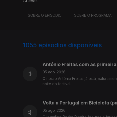
Guedes.
SOBRE O EPISÓDIO
SOBRE O PROGRAMA
1055
episódios disponíveis
946244
945292
944613
António Freitas com as primeir
05 ago. 2026
O nosso António Freitas já está, naturalme
noite do festival.
Volta a Portugal em Bicicleta (p
05 ago. 2026
O jornalista Pedro Ribeiro fez-nos o favor