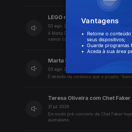
LEGO na Cordoaria Nacional
Vantagens
03 ago. 2026
A Marta Rocha levou-nos numa visita à ma
Retome o conteúdo a
vamos calçados para a Cordoaria, por isso
seus dispositivos;
enquanto estamos descalços. Dito isto, não 
Guarde programas f
Aceda à sua área pe
Marta Rocha com o projeto "Bair
03 ago. 2026
É através da cerâmica que o projeto "Bairro
Teresa Oliveira com Chet Faker
31 jul. 2026
Em modo pré-concerto de Chet Faker hoje,
australiano.