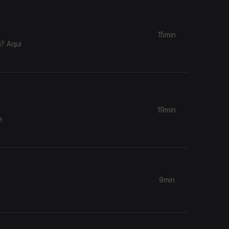
15min
? Aqui
19min
e
9min