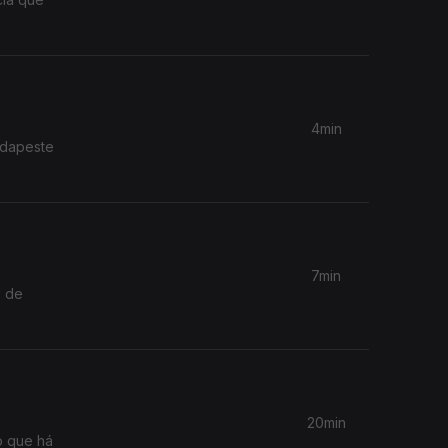
4min
udapeste
7min
e de
20min
o que há