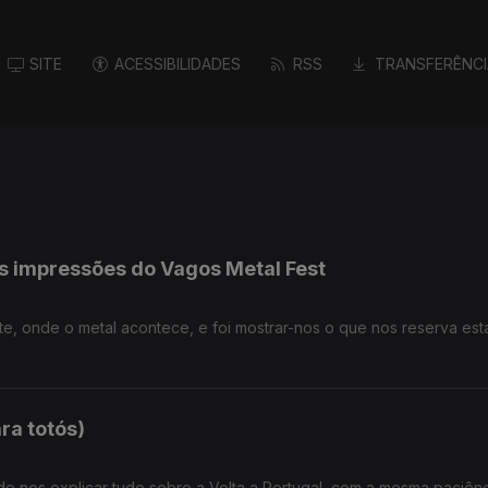
SITE
ACESSIBILIDADES
RSS
TRANSFERÊNCI
as impressões do Vagos Metal Fest
nte, onde o metal acontece, e foi mostrar-nos o que nos reserva est
ara totós)
 de nos explicar tudo sobre a Volta a Portugal, com a mesma paciên