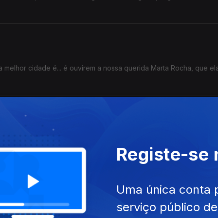
a melhor cidade é... é ouvirem a nossa querida Marta Rocha, que el
 João Torgal levou-nos a conhecer a única livraria do país dedic
Registe-se
Uma única conta 
serviço público d
ias das suas partes favoritas das viagens: a natureza a ser a natur