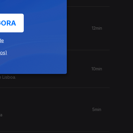
GORA
12min
rincípio,
EGO
de
dos)
10min
e Lisboa.
5min
ta