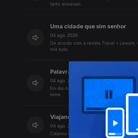
tanto ansiavam.
Uma cidade que sim senhor
04 ago. 2026
De acordo com a revista Travel + Leisure, 
nos tudo.
Palavra de Viajante
04 ago. 2026
Em dia de Logo Se Vê dedicado às viagens,
tema.
Viajando com a Mãe Natureza
04 ago. 2026
Catarina Palma trouxe-nos magníficas memór