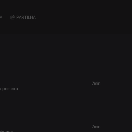
A
PARTILHA
7min
a primeira
7min
cia que