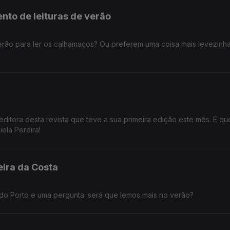
to de leituras de verão
ão para ler os calhamaços? Ou preferem uma coisa mais levezinha
ditora desta revista que teve a sua primeira edição este mês. E qu
ela Pereira!
eira da Costa
iga do Porto e uma pergunta: será que lemos mais no verão?