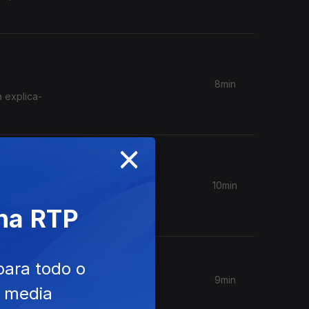
8min
a explica-
×
10min
ada ao
 na RTP
para todo o
9min
e media
eza.