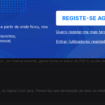
REGISTE-SE A
ior exposição de modelos feitos com peças de LEGO da Europa. Em p
 partir de onde ficou, nos
, não corremos o risco de sofrer a pior dor do mundo - pisar um L
Quero registar-me mais tar
há desculpa para não ir lá espreitar.
avoritos;
ssoal;
Entrar (utilizadores regista
ros" do Festival Iminente
s", do Festival Iminente, ganha forma no bairro do PER 11, na Alta d
 no Ageas Cool Jazz, Teresa faz uma declaração de amor ao artis