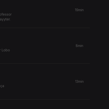
19min
ofessor
ayyter.
8min
er Lobo
13min
nça