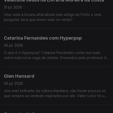
31 jul. 2026
Uma visita à livraria alfarrabista mais antiga do Porto e uma
pergunta: será que lemos mais no verão?
Catarina Fernandes com Hyperpop
30 jul. 2026
O que é o Hyperpop? Catarina Fernandes conta-nos tudo
sobre esta nova vaga de artistas. Ensinados pelo professor AG
Cook e Sophie, estas foram as alunas que passaram à cadeira
com distinção: Underscores, Charli XCX e Slayyter.
Glen Hansard
30 jul. 2026
Jóia mais brilhante da cultura irlandesa, não foram poucos os
que sempre se sentiram inspirados por ele. Valter Lobo foi um
deles.