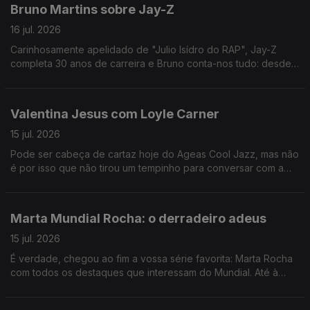
Bruno Martins sobre Jay-Z
16 jul. 2026
Carinhosamente apelidado de "Julio Isídro do RAP", Jay-Z
completa 30 anos de carreira e Bruno conta-nos tudo: desde
os concertos de celebração ao regresso de Rihanna aos
palcos.
Valentina Jesus com Loyle Carner
15 jul. 2026
Pode ser cabeça de cartaz hoje do Ageas Cool Jazz, mas não
é por isso que não tirou um tempinho para conversar com a
nossa Val.
Marta Mundial Rocha: o derradeiro adeus
15 jul. 2026
É verdade, chegou ao fim a vossa série favorita: Marta Rocha
com todos os destaques que interessam do Mundial. Até à
próxima!