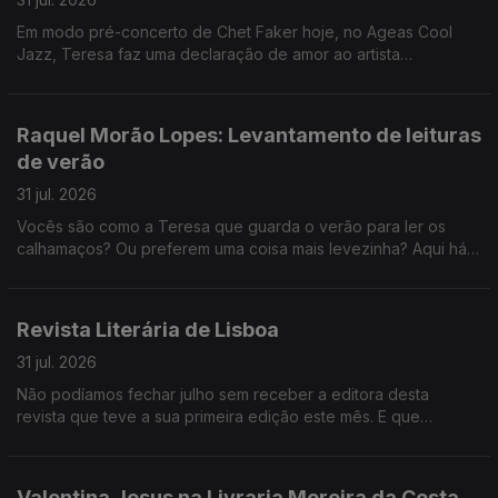
Em modo pré-concerto de Chet Faker hoje, no Ageas Cool
Jazz, Teresa faz uma declaração de amor ao artista
australiano.
Raquel Morão Lopes: Levantamento de leituras
de verão
31 jul. 2026
Vocês são como a Teresa que guarda o verão para ler os
calhamaços? Ou preferem uma coisa mais levezinha? Aqui há
sugestões para todos os gostos.
Revista Literária de Lisboa
31 jul. 2026
Não podíamos fechar julho sem receber a editora desta
revista que teve a sua primeira edição este mês. E que
verdadeira aula de português nos deu Daniela Pereira!
Valentina Jesus na Livraria Moreira da Costa