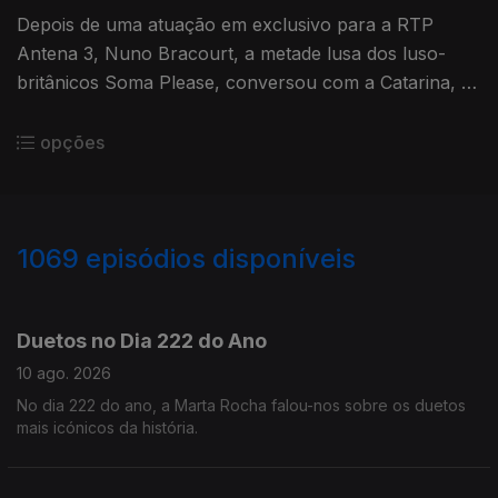
Depois de uma atuação em exclusivo para a RTP
Antena 3, Nuno Bracourt, a metade lusa dos luso-
britânicos Soma Please, conversou com a Catarina, a
Teresa e o Tiago sobre este novo projeto e o seu EP
de estreia, "Ballet".
opções
1069
episódios disponíveis
947436
946644
945528
944614
943934
942751
Duetos no Dia 222 do Ano
10 ago. 2026
No dia 222 do ano, a Marta Rocha falou-nos sobre os duetos
mais icónicos da história.