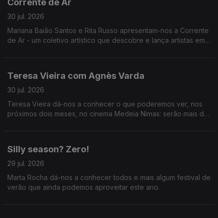
Corrente de Ar
30 jul. 2026
Mariana Baião Santos e Rita Russo apresentam-nos a Corrente
de Ar - um coletivo artístico que descobre e lança artistas em
início de carreira.
Teresa Vieira com Agnès Varda
30 jul. 2026
Teresa Vieira dá-nos a conhecer o que poderemos ver, nos
próximos dois meses, no cinema Medeia Nimas: serão mais de
trinta filmes de Agnès Varda em novas cópias digitais
restauradas.
Silly season? Zero!
29 jul. 2026
Marta Rocha dá-nos a conhecer todos e mais algum festival de
verão que ainda podemos aproveitar este ano.