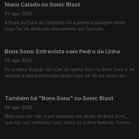
Nuno Calado no Sonic Blast
07 ago. 2026
A Praia da Duna do Caldeirão foi a primeira paragem deste
Logo Se Vê dedicado inteiramente aos festivais.
Bons Sons: Entrevista com Pedro da Linha
06 ago. 2026
Foi a última atuação da noite de quinta-feira no Bons Sons e foi
também a última entrevista deste Logo Se Vê em direto do
festival. Obrigada, Pedro da Linha!
Também há "Bons Sons" no Sonic Blast
06 ago. 2026
Mais uma vez: não é por estarmos em direto do Bons Sons,
que não vos contamos tudo sobre os outros festivais. Fomos
ter com o Nuno Calado à Praia da Duna do Caldeirão, para
percebermos tudo o que se está a passar no Sonic Blast.