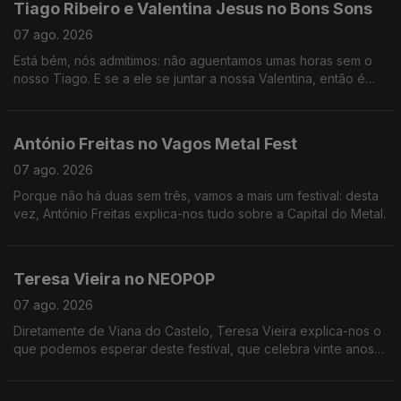
Tiago Ribeiro e Valentina Jesus no Bons Sons
07 ago. 2026
Está bém, nós admitimos: não aguentamos umas horas sem o
nosso Tiago. E se a ele se juntar a nossa Valentina, então é
que não resistimos mesmo. E se aos dois se juntarem Hugo van
der Ding e Ana Markl... pronto, eram testes a mais, tivemos de
lá ir!
António Freitas no Vagos Metal Fest
07 ago. 2026
Porque não há duas sem três, vamos a mais um festival: desta
vez, António Freitas explica-nos tudo sobre a Capital do Metal.
Teresa Vieira no NEOPOP
07 ago. 2026
Diretamente de Viana do Castelo, Teresa Vieira explica-nos o
que podemos esperar deste festival, que celebra vinte anos
de música eletrónica em Portugal.