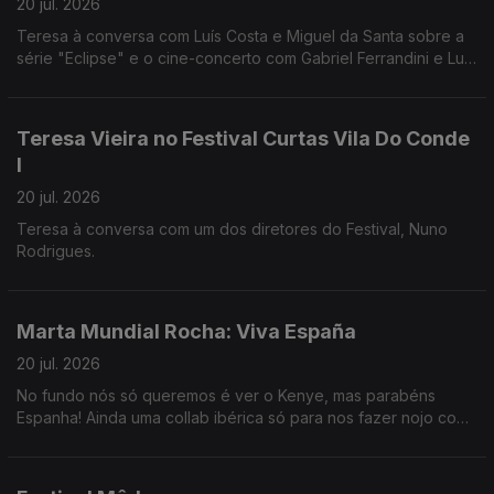
20 jul. 2026
Teresa à conversa com Luís Costa e Miguel da Santa sobre a
série "Eclipse" e o cine-concerto com Gabriel Ferrandini e Luís
Costa.
Teresa Vieira no Festival Curtas Vila Do Conde
I
20 jul. 2026
Teresa à conversa com um dos diretores do Festival, Nuno
Rodrigues.
Marta Mundial Rocha: Viva España
20 jul. 2026
No fundo nós só queremos é ver o Kenye, mas parabéns
Espanha! Ainda uma collab ibérica só para nos fazer nojo com
João Torgal. O que vale é que estamos na época do melão e
está docinho.