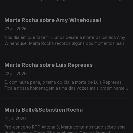
me UM!
Marta Rocha sobre Amy Winehouse I
23 jul. 2026
Nos dia em que fazem 15 anos desde a morte da icónica Amy
Winehouse, Marta Rocha recorda alguns dos momentos mais
importantes da carreira da cantora.
Marta Rocha sobre Luís Represas
22 jul. 2026
É, com muita pena, o tema do dia: a morte de Luís Represas.
Fica a nossa homenagem a uma das vozes mais proeminentes
do panorama artístico português
Marta Belle&Sebastien Rocha
21 jul. 2026
Pré-concerto RTP Antena 3, Marta conta-nos tudo sobre esta
dupla, como o Tiago Ribeiro chamou, Cocker Spaniel.