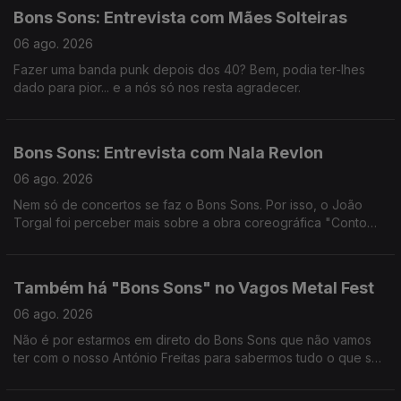
Bons Sons: Entrevista com Mães Solteiras
06 ago. 2026
Fazer uma banda punk depois dos 40? Bem, podia ter-lhes
dado para pior... e a nós só nos resta agradecer.
Bons Sons: Entrevista com Nala Revlon
06 ago. 2026
Nem só de concertos se faz o Bons Sons. Por isso, o João
Torgal foi perceber mais sobre a obra coreográfica "Conto
Preto", com Nala Revlon.
Também há "Bons Sons" no Vagos Metal Fest
06 ago. 2026
Não é por estarmos em direto do Bons Sons que não vamos
ter com o nosso António Freitas para sabermos tudo o que se
anda a passar no Vagos Metal Fest. É que nós também somos
do ROCK.