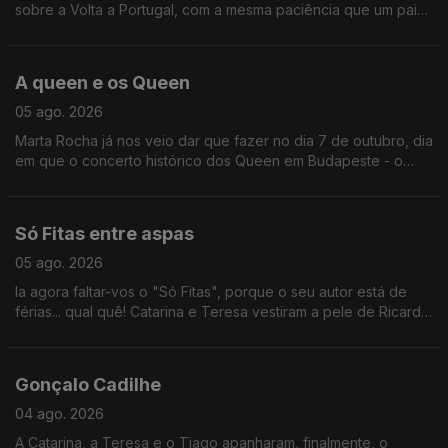
sobre a Volta a Portugal, com a mesma paciência que um pai
ensina um filho a andar de bicicleta sem rodinhas.
A queen e os Queen
05 ago. 2026
Marta Rocha já nos veio dar que fazer no dia 7 de outubro, dia
em que o concerto histórico dos Queen em Budapeste - o
primeiro concerto ocidental a acontecer do lado de lá da
cortina de ferro - chega aos cinemas.
Só Fitas entre aspas
05 ago. 2026
Ia agora faltar-vos o "Só Fitas", porque o seu autor está de
férias... qual quê! Catarina e Teresa vestiram a pele de Ricardo
Sérgio e recomendaram dois filmes que adoram: O Concerto
(2009) e Ruby Sparks (2012).
Gonçalo Cadilhe
04 ago. 2026
A Catarina, a Teresa e o Tiago apanharam, finalmente, o