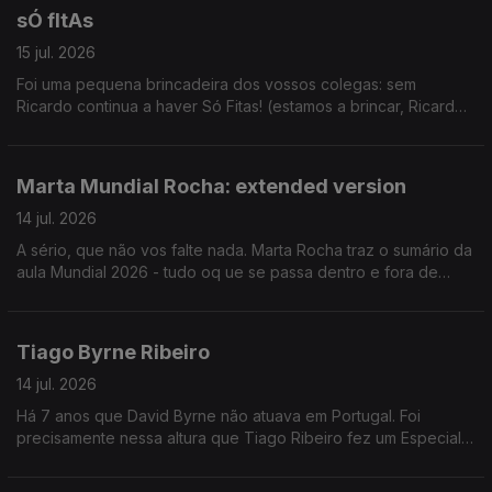
sÓ fItAs
15 jul. 2026
Foi uma pequena brincadeira dos vossos colegas: sem
Ricardo continua a haver Só Fitas! (estamos a brincar, Ricardo
pfv volta de férias we love you. sdds)
Marta Mundial Rocha: extended version
14 jul. 2026
A sério, que não vos falte nada. Marta Rocha traz o sumário da
aula Mundial 2026 - tudo oq ue se passa dentro e fora de
campo.
Tiago Byrne Ribeiro
14 jul. 2026
Há 7 anos que David Byrne não atuava em Portugal. Foi
precisamente nessa altura que Tiago Ribeiro fez um Especial
Antena 3 onde revisita a carreira de David Byrne, dos Talking
Heads à Luaka Bop, com testemunhos de músicos, críticos e