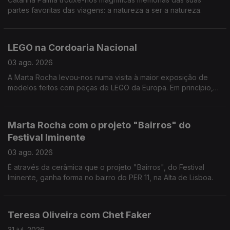
partes favoritas das viagens: a natureza a ser a natureza.
LEGO na Cordoaria Nacional
03 ago. 2026
A Marta Rocha levou-nos numa visita à maior exposição de
modelos feitos com peças de LEGO da Europa. Em princípio,
vamos calçados para a Cordoaria, por isso, não corremos o
risco de sofrer a pior dor do mundo - pisar um LEGO enquanto
estamos descalços. Dito isto, não há desculpa para não ir lá
Marta Rocha com o projeto "Bairros" do
espreitar.
Festival Iminente
03 ago. 2026
É através da cerâmica que o projeto "Bairros", do Festival
Iminente, ganha forma no bairro do PER 11, na Alta de Lisboa.
Teresa Oliveira com Chet Faker
31 jul. 2026