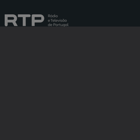
NOTÍCIAS
DESPORTO
TELEVISÃO
RÁDIO
RTP ARQUIVOS
RTP ENSINA
RTP PLAY
EM DIRETO
REVER PROGRAMAS