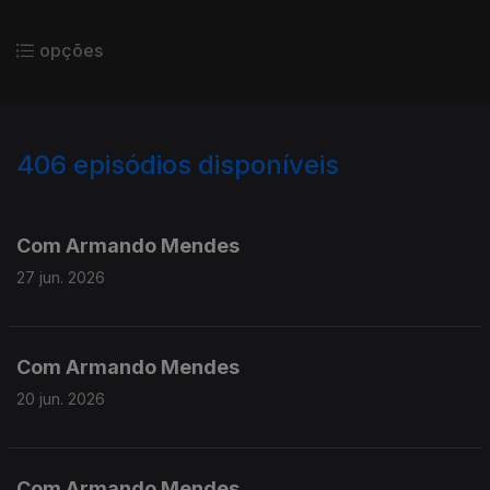
opções
406
episódios disponíveis
921145
897212
857763
833263
807878
Com Armando Mendes
27 jun. 2026
Com Armando Mendes
20 jun. 2026
Com Armando Mendes