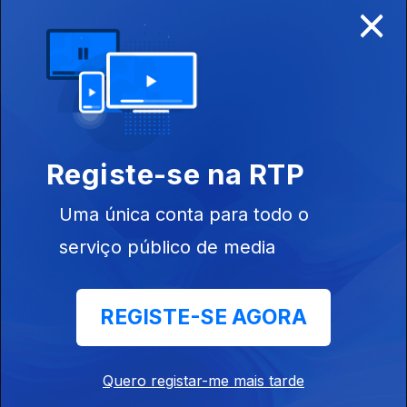
×
Disponível para iOS, Android, Apple TV, Android TV e
CarPlay
Registe-se na RTP
Uma única conta para todo o
serviço público de media
REGISTE-SE AGORA
NOTÍCIAS
DESPORTO
Quero registar-me mais tarde
TELEVISÃO