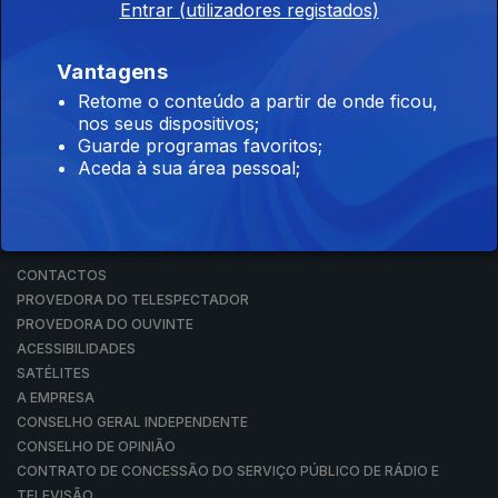
Entrar (utilizadores registados)
RÁDIO
RTP ARQUIVOS
RTP ENSINA
Vantagens
RTP PLAY
Retome o conteúdo a partir de onde ficou,
EM DIRETO
nos seus dispositivos;
REVER PROGRAMAS
Guarde programas favoritos;
Aceda à sua área pessoal;
CONCURSOS
PERGUNTAS FREQUENTES
CONTACTOS
CONTACTOS
PROVEDORA DO TELESPECTADOR
PROVEDORA DO OUVINTE
ACESSIBILIDADES
SATÉLITES
A EMPRESA
CONSELHO GERAL INDEPENDENTE
CONSELHO DE OPINIÃO
CONTRATO DE CONCESSÃO DO SERVIÇO PÚBLICO DE RÁDIO E
TELEVISÃO