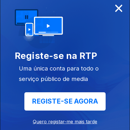
×
Disponível para iOS, Android, Apple TV, Android TV e
CarPlay
Registe-se na RTP
Uma única conta para todo o
serviço público de media
REGISTE-SE AGORA
NOTÍCIAS
DESPORTO
Quero registar-me mais tarde
TELEVISÃO