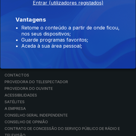
Entrar (utilizadores registados)
RÁDIO
RTP ARQUIVOS
RTP ENSINA
Vantagens
RTP PLAY
Retome o conteúdo a partir de onde ficou,
EM DIRETO
nos seus dispositivos;
REVER PROGRAMAS
Guarde programas favoritos;
Aceda à sua área pessoal;
CONCURSOS
PERGUNTAS FREQUENTES
CONTACTOS
CONTACTOS
PROVEDORA DO TELESPECTADOR
PROVEDORA DO OUVINTE
ACESSIBILIDADES
SATÉLITES
A EMPRESA
CONSELHO GERAL INDEPENDENTE
CONSELHO DE OPINIÃO
CONTRATO DE CONCESSÃO DO SERVIÇO PÚBLICO DE RÁDIO E
TELEVISÃO