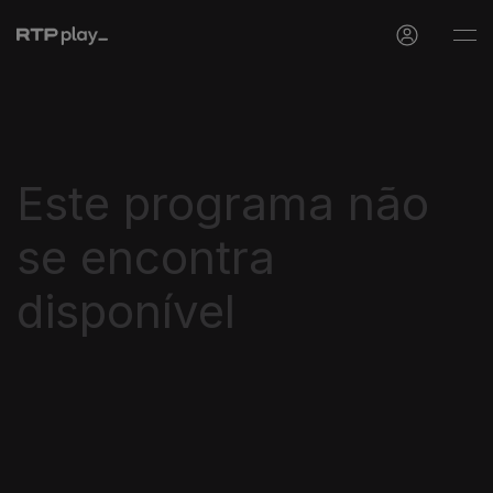
Este programa não
se encontra
disponível