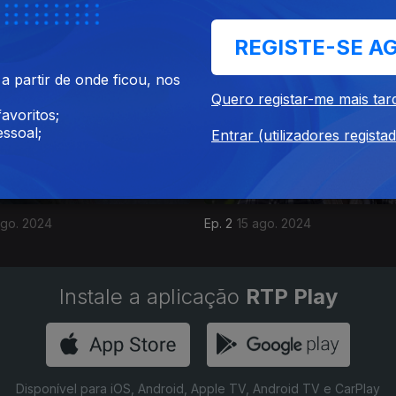
et. 2024
Ep. 5
12 set. 2024
REGISTE-SE A
 partir de onde ficou, nos
Quero registar-me mais tar
avoritos;
ssoal;
Entrar (utilizadores regista
ago. 2024
Ep. 2
15 ago. 2024
Instale a aplicação
RTP Play
Disponível para iOS, Android, Apple TV, Android TV e CarPlay