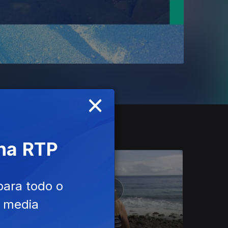
×
 na RTP
para todo o
e media