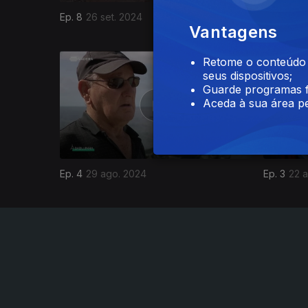
Ep. 8
26 set. 2024
Ep. 7
19 s
Vantagens
791707
Retome o conteúdo a
seus dispositivos;
Guarde programas f
Aceda à sua área pe
Ep. 4
29 ago. 2024
Ep. 3
22 