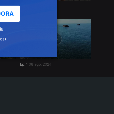
Ep. 6
05 set. 2024
GORA
de
dos)
Ep. 1
08 ago. 2024