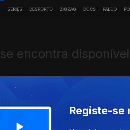
S
SÉRIES
DESPORTO
ZIGZAG
DOCS
PALCO
PO
 se encontra disponível
Instale a aplicação
RTP Play
Registe-se
Disponível para iOS, Android, Apple TV, Android TV e CarPlay