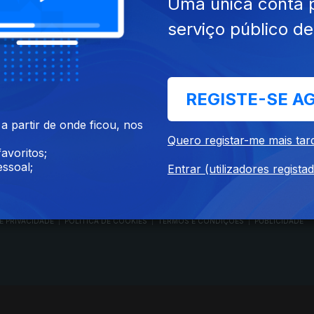
Uma única conta 
serviço público d
RTP PLAY
CONTACTOS
REGISTE-SE A
O
EM DIRETO
PROVEDORA DO
ÃO
REVER PROGRAMAS
TELESPECTADOR
 partir de onde ficou, nos
PROVEDORA DO OU
Quero registar-me mais tar
CONCURSOS
UIVOS
ACESSIBILIDADES
avoritos;
PERGUNTAS FREQUENTES
NA
SATÉLITES
ssoal;
Entrar (utilizadores regista
CONTACTOS
E PRIVACIDADE
POLÍTICA DE COOKIES
TERMOS E CONDIÇÕES
PUBLICIDADE
|
|
|