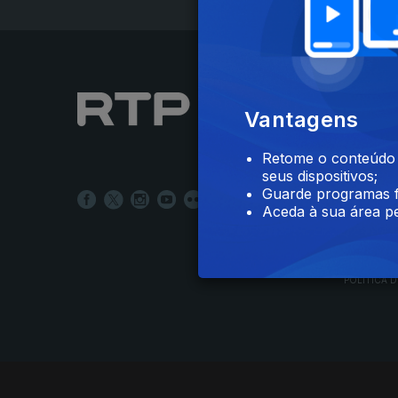
NOTÍCIAS
Vantagens
DESPORT
TELEVIS
Retome o conteúdo a
RÁDIO
seus dispositivos;
RTP ARQ
Guarde programas f
RTP ENSI
Aceda à sua área pe
POLÍTICA D