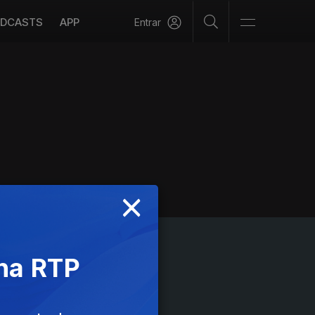
DCASTS
APP
Entrar
×
 na RTP