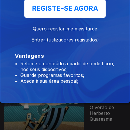
03 set. 2024
REGISTE-SE AGORA
O verão de
Ricardo Soares
Quero registar-me mais tarde
Entrar (utilizadores registados)
27 ago. 2024
Vantagens
O verão de
Retome o conteúdo a partir de onde ficou,
Iolanda Ferreira
nos seus dispositivos;
Guarde programas favoritos;
Aceda à sua área pessoal;
20 ago. 2024
O verão de
Herberto
Quaresma