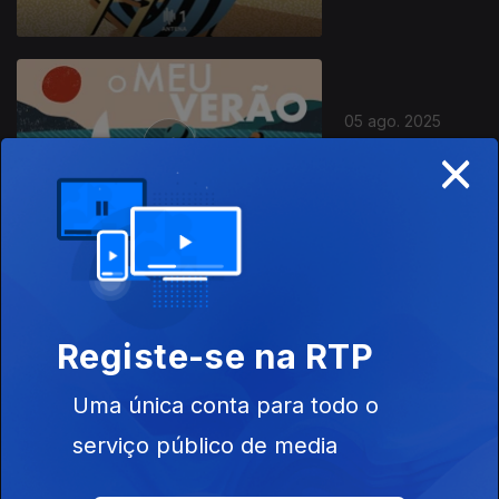
05 ago. 2025
×
O verão de
Andreia Rocha
10 set. 2024
O verão de
Registe-se na RTP
Augusto
Fernandes
Uma única conta para todo o
serviço público de media
790986