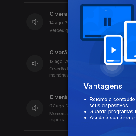
O verão de José Carlos Trindad
14 ago. 2025
Verões que foram especiais para o locutor
O verão de Filomena Crespo
12 ago. 2025
O verão também se faz de música, daquel
memórias, temos paragem obrigatória no Bra
Vantagens
O verão de Rui Alves de Sousa
Retome o conteúdo a
seus dispositivos;
07 ago. 2025
Guarde programas f
Memórias de vários Verões com a rádio s
Aceda à sua área pe
especial.