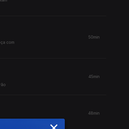
50min
meça com
45min
 são as músicas que fazem ainda hoje parte deste Verão
48min
×