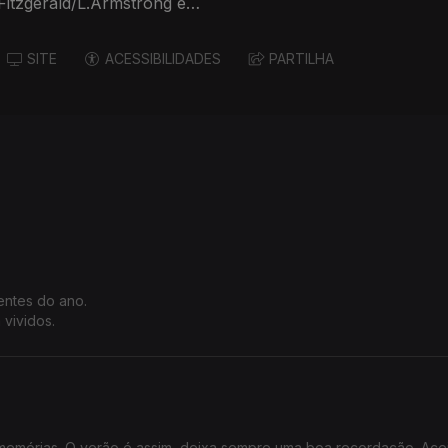
Fitzgerald/L.Armstrong e
SITE
ACESSIBILIDADES
PARTILHA
uentes do ano.
 vividos.
s memórias. O verão é assim, deixa sempre uma boa recordação. Ace