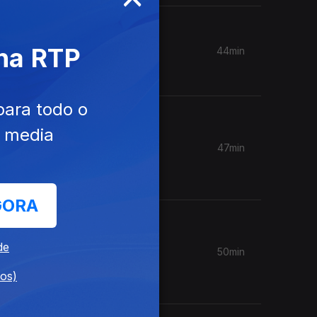
 na RTP
44min
para todo o
e media
47min
 de boas
GORA
de
50min
uma noite
dos)