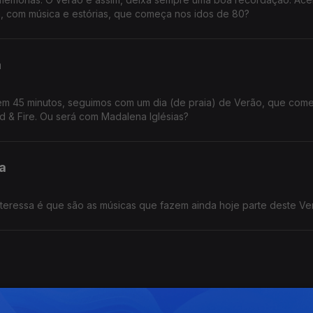
m, com música e estórias, que começa nos idos de 80?
a
em 45 minutos, seguimos com um dia (de praia) de Verão, que co
d & Fire. Ou será com Madalena Iglésias?
a
O meu Verão..ou os meus Verões.. o que interessa é que
sso fiz uma seleção musical de ritmo moderado.