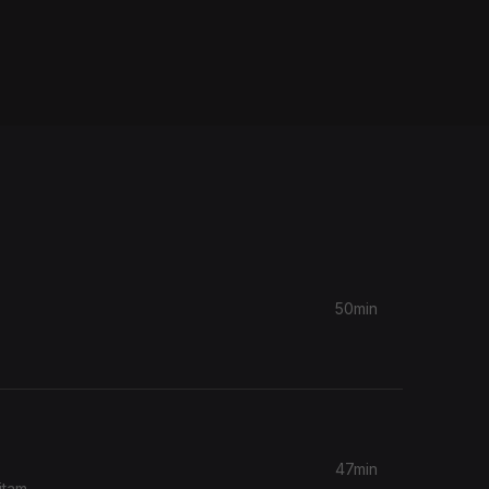
50min
47min
itam