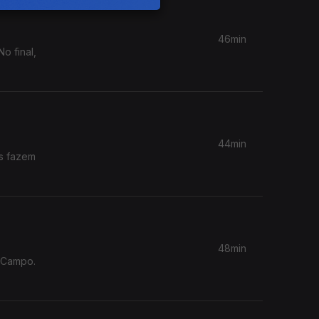
46min
o final,
44min
os fazem
48min