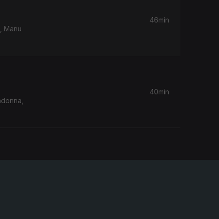
46min
b, Manu
40min
adonna,