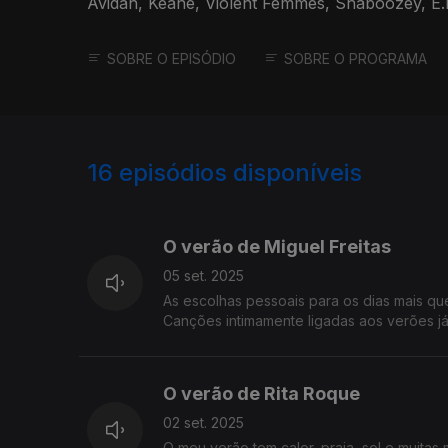
Avidan, Keane, Violent Femmes, Shaboozey, E.
Baz Lhurmann.
SOBRE O EPISÓDIO
SOBRE O PROGRAMA
16
episódios disponíveis
790986
786642
O verão de Miguel Freitas
05 set. 2025
As escolhas pessoais para os dias mais q
Canções intimamente ligadas aos verões já
O verão de Rita Roque
02 set. 2025
O meu verão tem calor, praia, sol e muita