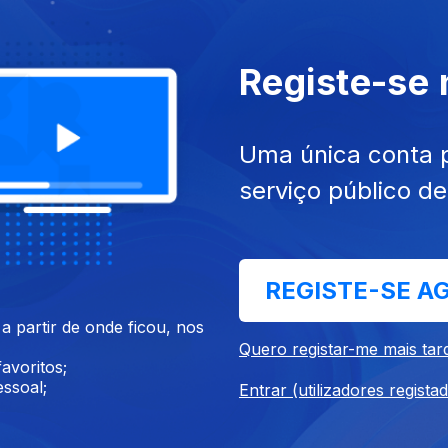
e
Registe-se
 da Antena 1. Histórias e canções sempre a acompanhar.
Uma única conta 
serviço público d
a que deixa saudades e que nos enche a alma. Nesta viagem cheia
sil, mas não só. E fazemos um brinde à vida. Viva o verão!
REGISTE-SE A
 partir de onde ficou, nos
Quero registar-me mais tar
avoritos;
empre presente. Uma seleção de canções que sabem a Verão para 
ssoal;
Entrar (utilizadores regista