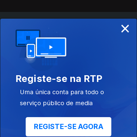
×
Instale a aplicação
RTP Play
Disponível para iOS, Android, Apple TV, Android TV e
CarPlay
Registe-se na RTP
Uma única conta para todo o
serviço público de media
REGISTE-SE AGORA