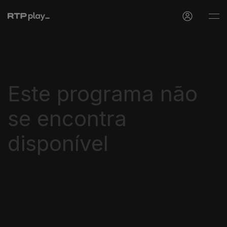
Este programa não
se encontra
disponível