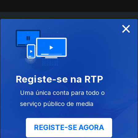
×
Instale a aplicação
RTP Play
Disponível para iOS, Android, Apple TV, Android TV e
CarPlay
Registe-se na RTP
Uma única conta para todo o
serviço público de media
REGISTE-SE AGORA