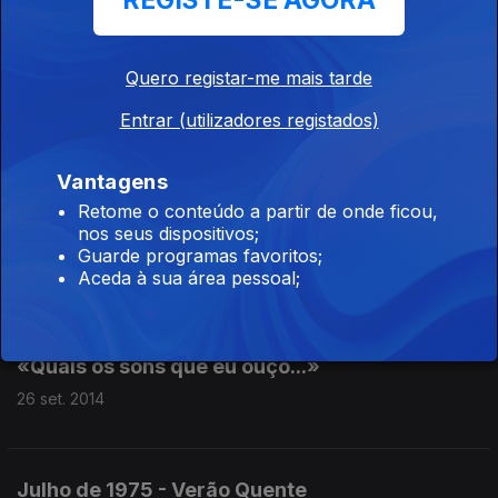
REGISTE-SE AGORA
01 out. 2014
Quero registar-me mais tarde
«E eu a vê-los passar...»
Entrar (utilizadores registados)
30 set. 2014
Vantagens
Retome o conteúdo a partir de onde ficou,
nos seus dispositivos;
V Governo Provisório
Guarde programas favoritos;
29 set. 2014
Aceda à sua área pessoal;
«Quais os sons que eu ouço...»
26 set. 2014
Julho de 1975 - Verão Quente