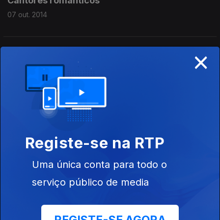
Cantores românticos
07 out. 2014
×
Ocupação do Banco de Angola
06 out. 2014
Timor - Agosto de '75
03 out. 2014
Registe-se na RTP
Agosto de '75 - Projecto Jesuíno e «Caso DN»
Uma única conta para todo o
02 out. 2014
serviço público de media
Documentos dos 9 e COPCON