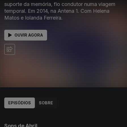
suporte da memória, fio condutor numa viagem
temporal. Em 2014, na Antena 1. Com Helena
Matos e Iolanda Ferreira.
OUVIR AGORA
EPISÓDIOS
SOBRE
174514
172133
169909
168047
166702
161594
160844
159342
157948
156329
154140
152231
Sons de Abril