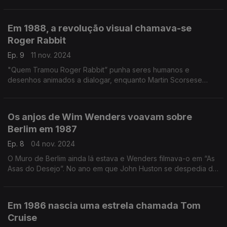
Burton, inaugurando o capítulo moderno dos super-heróis.
Godard começava as suas “História(s) do Cinema”.
Em 1988, a revolução visual chamava-se
Roger Rabbit
Ep. 9
11 nov. 2024
"Quem Tramou Roger Rabbit” punha seres humanos e
desenhos animados a dialogar, enquanto Martin Scorsese
filmava “A Última Tentação de Cristo”. Em Portugal, Manoel de
Oliveira experimentava a ópera em “Os Canibais”.
Os anjos de Wim Wenders voavam sobre
Berlim em 1987
Ep. 8
04 nov. 2024
O Muro de Berlim ainda lá estava e Wenders filmava-o em “As
Asas do Desejo”. No ano em que John Huston se despedia do
cinema com “Gente de Dublin”, David Mamet realizava “Jogo
Fatal”, a sua primeira longa-metragem.
Em 1986 nascia uma estrela chamada Tom
Cruise