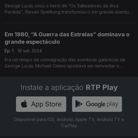
George Lucas criou o herói de “Os Salteadores da Arca
Perdida”, Steven Spielberg transformou-o em grande aventura
— no mesmo ano em que nascia a MTV e os Óscares
consagravam o filme britânico “Momentos de Glória”.
Em 1980, “A Guerra das Estrelas” dominava o
grande espectáculo
Ep. 1
16 set. 2024
Era um tempo de consagração das aventuras galácticas de
George Lucas. Michael Cimino apostava em reinventar o
“western” com “As Portas do Céu”, enquanto da URSS
chegava o misterioso “Stalker”, de Andrei Tarkovski.
Instale a aplicação
RTP Play
Disponível para iOS, Android, Apple TV, Android TV e
CarPlay