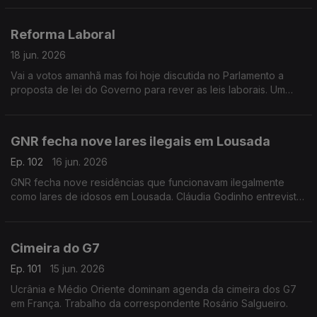
Chega.
Reforma Laboral
18 jun. 2026
Vai a votos amanhã mas foi hoje discutida no Parlamento a
proposta de lei do Governo para rever as leis laborais. Um
debate acompanhado pela jornalista Inês Ameixa
GNR fecha nove lares ilegais em Lousada
Ep. 102
16 jun. 2026
GNR fecha nove residências que funcionavam ilegalmente
como lares de idosos em Lousada. Cláudia Godinho entrevista
o presidente da Associação de Apoio Domiciliário, de Lares e
Casas de Repouso de Idosos, Luís Fonseca
Cimeira do G7
Ep. 101
15 jun. 2026
Ucrânia e Médio Oriente dominam agenda da cimeira dos G7
em França. Trabalho da correspondente Rosário Salgueiro.