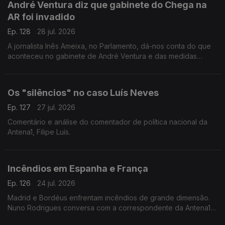
André Ventura diz que gabinete do Chega na
AR foi invadido
Ep. 128
28 jul. 2026
A jornalista Inês Ameixa, no Parlamento, dá-nos conta do que
aconteceu no gabinete de André Ventura e das medidas
habituais de segurança na Assembleia da República.
Os "silêncios" no caso Luís Neves
Ep. 127
27 jul. 2026
Comentário e análise do comentador de política nacional da
Antena1, Filipe Luís.
Incêndios em Espanha e França
Ep. 126
24 jul. 2026
Madrid e Bordéus enfrentam incêndios de grande dimensão.
Nuno Rodrigues conversa com a correspondente da Antena1,
Ana Romeu, em Espanha e com o diretor do Luso Jornal, em