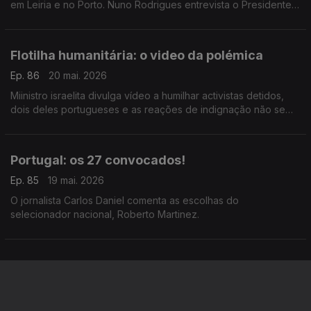
em Leiria e no Porto. Nuno Rodrigues entrevista o Presidente
do Politécnico de Leiria, Carlos Rabadão
Flotilha humanitária: o video da polémica
Ep. 86
20 mai. 2026
Miinistro israelita divulga vídeo a humilhar activistas detidos,
dois deles portugueses e as reações de indignação não se
fizeram esperar. A análise de Filipe Vasconcelos Romão,
comentador de assuntos internacionais.
Portugal: os 27 convocados!
Ep. 85
19 mai. 2026
O jornalista Carlos Daniel comenta as escolhas do
selecionador nacional, Roberto Martinez.
Atrasos no aeroporto preocupam setor
turístico algarvio
Ep. 84
18 mai. 2026