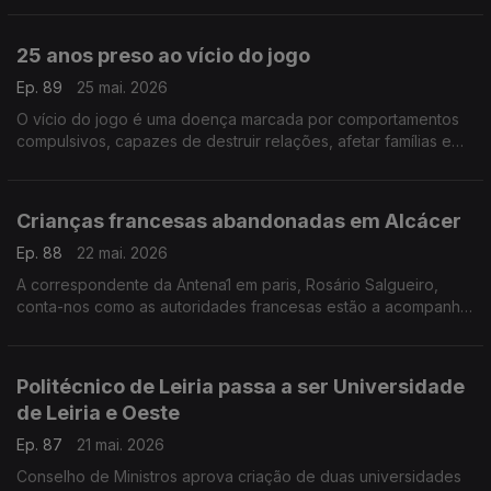
25 anos preso ao vício do jogo
Ep. 89
25 mai. 2026
O vício do jogo é uma doença marcada por comportamentos
compulsivos, capazes de destruir relações, afetar famílias e
deixar marcas profundas na vida pessoal e financeira.
Reportagem de Inês Martins
Crianças francesas abandonadas em Alcácer
Ep. 88
22 mai. 2026
A correspondente da Antena1 em paris, Rosário Salgueiro,
conta-nos como as autoridades francesas estão a acompanhar
o caso das duas crianças abandonadas em Alcácer.
Politécnico de Leiria passa a ser Universidade
de Leiria e Oeste
Ep. 87
21 mai. 2026
Conselho de Ministros aprova criação de duas universidades