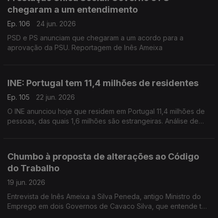
chegaram a um entendimento
Ep. 106
24 jun. 2026
PSD e PS anunciam que chegaram a um acordo para a
aprovação da PSU. Reportagem de Inês Ameixa
INE: Portugal tem 11,4 milhões de residentes
Ep. 105
22 jun. 2026
O INE anunciou hoje que residem em Portugal 11,4 milhões de
pessoas, das quais 1,6 milhões são estrangeiras. Análise de
Pedro Brinca, economista e professor da NOVA SBE.
Chumbo à proposta de alterações ao Código
do Trabalho
19 jun. 2026
Entrevista de Inês Ameixa a Silva Peneda, antigo Ministro do
Emprego em dois Governos de Cavaco Silva, que entende ter
feito bem o Primeiro-Ministro ao não aceitar as condições do