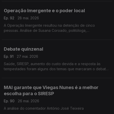
Operação Imergente e o poder local
Ep. 92
28 mai. 2026
A Operação Imergente resultou na detenção de cinco
pessoas. Análise de Susana Coroado, politóloga,
investigadora e antiga presidente da Transparência
Internacional Portugal
Debate quinzenal
Ep. 91
27 mai. 2026
Saúde, SIRESP, aumento do custo devida e a resposta às
tempestades foram alguns dos temas que marcaram o debate
quinzenal, na Assembleia da República, com a presença do
Primeiro-Ministro. Reportagem de Inês Ameixa
MAI garante que Viegas Nunes é a melhor
escolha para o SIRESP
Ep. 90
26 mai. 2026
A análise do comentador António José Teixeira