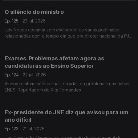
França, Carlos Pereira.
O silêncio do ministro
Ep. 125
23 jul. 2026
Luís Neves continua sem esclarecer as várias polémicas
relacionadas com o tempo em que era diretor nacional da PJ.
O MAI diz que se sente legitimado para continua a trabalhar.
Comentário de João Paulo Batalha
Exames. Problemas afetam agora as
candidaturas ao Ensino Superior
Ep. 124
22 jul. 2026
Alunos relatam médias finais erradas ou problemas nas fichas
ENES. Reportagem de Rita Fernandes
Ex-presidente do JNE diz que avisou para um
ano difícil
Ep. 123
21 jul. 2026
Luís Duque de Almeida, ex-presidente do júri nacional de