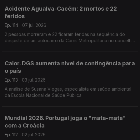
Acidente Agualva-Cacém: 2 mortos e 22
feridos
Ep. 114
07 jul. 2026
2 pessoas morreram e 22 ficaram feridas na sequência do
despiste de um autocarro da Carris Metropolitana no concelho
de Sintra. Entrevista ao vice-presidente da câmara municipal
de Sintra, Francisco Duarte.
Calor. DGS aumenta nível de contingência para
o país
Ep. 113
03 jul. 2026
A análise de Susana Viegas, especialista em saúde ambiental
da Escola Nacional de Saúde Pública
Mundial 2026. Portugal joga o "mata-mata"
com a Croácia
Ep. 112
02 jul. 2026