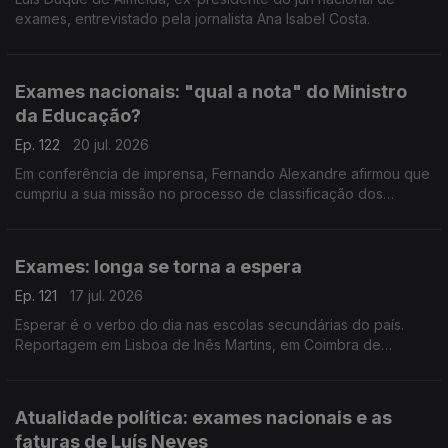
exames, entrevistado pela jornalista Ana Isabel Costa.
Exames nacionais: "qual a nota" do Ministro
da Educação?
Ep. 122
20 jul. 2026
Em conferência de imprensa, Fernando Alexandre afirmou que
cumpriu a sua missão no processo de classificação dos
exames nacionais. O comentário de Ricardo Jorge Pinto,
comentador de política nacional da RTP
Exames: longa se torna a espera
Ep. 121
17 jul. 2026
Esperar é o verbo do dia nas escolas secundárias do país.
Reportagem em Lisboa de Inês Martins, em Coimbra de
Joaquim Reis e em Faro de Mário Antunes.
Atualidade política: exames nacionais e as
faturas de Luís Neves