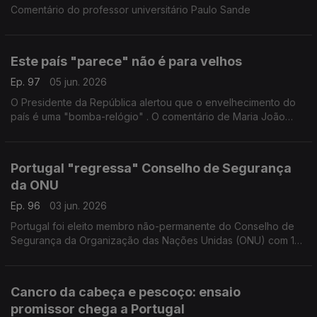
Comentário do professor universitário Paulo Sande
Este país "parece" não é para velhos
Ep. 97
05 jun. 2026
O Presidente da República alertou que o envelhecimento do
país é uma "bomba-relógio" . O comentário de Maria João
Valente Rosa, demógrafa e professora universitária.
Portugal "regressa" Conselho de Segurança
da ONU
Ep. 96
03 jun. 2026
Portugal foi eleito membro não-permanente do Conselho de
Segurança da Organização das Nações Unidas (ONU) com 134
votos a favor. Comentário de Francisco Seixas da Costa,
antigo embaixador junto da ONU.
Cancro da cabeça e pescoço: ensaio
promissor chega a Portugal