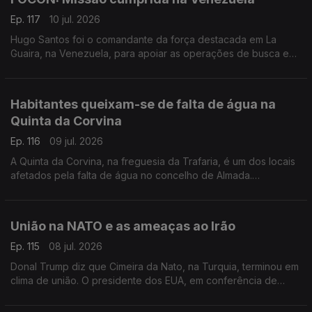
Ep. 117
10 jul. 2026
Hugo Santos foi o comandante da força destacada em La
Guaira, na Venezuela, para apoiar as operações de busca e
salvamento. Em Beja, ao repórter Mário Antunes fez um
balanço da missão.
Habitantes queixam-se de falta de água na
Quinta da Corvina
Ep. 116
09 jul. 2026
A Quinta da Corvina, na freguesia da Trafaria, é um dos locais
afetados pela falta de água no concelho de Almada.
Reportagem de Ana Isabel Costa
União na NATO e as ameaças ao Irão
Ep. 115
08 jul. 2026
Donal Trump diz que Cimeira da Nato, na Turquia, terminou em
clima de união. O presidente dos EUA, em conferência de
imprensa, voltou a ameaçar o Irão com novos ataques.
Comenrário de Filipe Vasconcelos Romão.