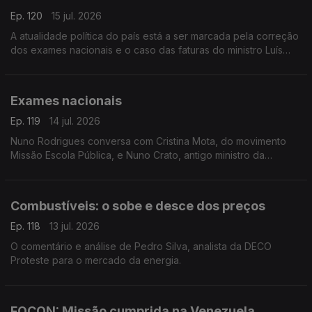
Ep. 120
15 jul. 2026
A atualidade política do país está a ser marcada pela correção
dos exames nacionais e o caso das faturas do ministro Luís
Neves. Análise de Ricardo Jorge Pinto, comentador de política
nacional da RTP.
Exames nacionais
Ep. 119
14 jul. 2026
Nuno Rodrigues conversa com Cristina Mota, do movimento
Missão Escola Pública, e Nuno Crato, antigo ministro da
educação.
Combustíveis: o sobe e desce dos preços
Ep. 118
13 jul. 2026
O comentário e análise de Pedro Silva, analista da DECO
Proteste para o mercado da energia.
FOCON: Missão cumprida na Venezuela