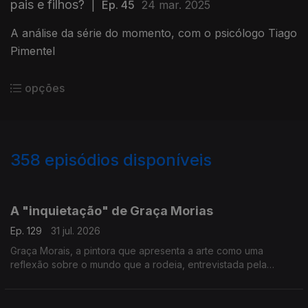
pais e filhos?
|
Ep. 45
24 mar. 2025
A análise da série do momento, com o psicólogo Tiago
Pimentel
opções
358
episódios disponíveis
942463
938429
933327
929195
A "inquietação" de Graça Morias
Ep. 129
31 jul. 2026
Graça Morais, a pintora que apresenta a arte como uma
reflexão sobre o mundo que a rodeia, entrevistada pela
jornalista Arlinda Brandão.