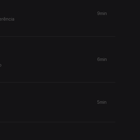
9min
erência
6min
5min