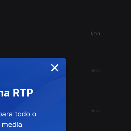
6min
×
7min
.
 na RTP
7min
para todo o
e media