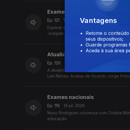
Exames: longa se torna a esper
Vantagens
Ep. 121
17 jul. 2026
Esperar é o verbo do dia nas escolas secundárias do país. Reportagem em Lisboa 
Retome o conteúdo a
Joaquim Reis e em Faro de Mário Antunes.
seus dispositivos;
Guarde programas f
Aceda à sua área pe
Atualidade política: exames nac
Ep. 120
15 jul. 2026
A atualidade política do país está a ser m
Luís Neves. Análise de Ricardo Jorge Pinto
Exames nacionais
Ep. 119
14 jul. 2026
Nuno Rodrigues conversa com Cristina Mota
educação.