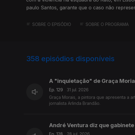
paulo Santos, garante que o caso não represe
SOBRE O EPISÓDIO
SOBRE O PROGRAMA
358
episódios disponíveis
942463
938429
933327
A "inquietação" de Graça Mori
Ep. 129
31 jul. 2026
Graça Morais, a pintora que apresenta a a
jornalista Arlinda Brandão.
André Ventura diz que gabinete
Ep. 128
28 jul. 2026