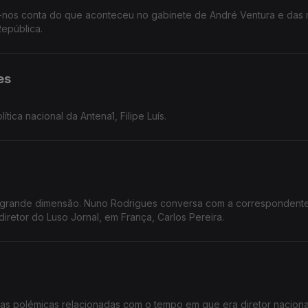
 dá-nos conta do que aconteceu no gabinete de André Ventura e das
epública.
es
ica nacional da Antena1, Filipe Luís.
 grande dimensão. Nuno Rodrigues conversa com a correspondent
retor do Luso Jornal, em França, Carlos Pereira.
ias polémicas relacionadas com o tempo em que era diretor naciona