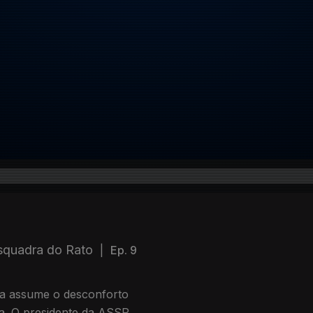
quadra do Rato
|
Ep. 9
cia assume o desconforto
a. O presidente da ASSP,