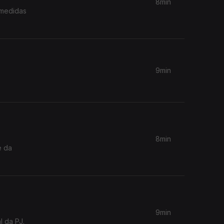
8min
 medidas
9min
8min
e da
9min
l da PJ.