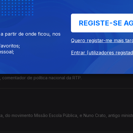
a
REGISTE-SE A
de Inês Martins, em Coimbra de
 partir de onde ficou, nos
Quero registar-me mais tar
avoritos;
ssoal;
Entrar (utilizadores regista
ionais e as faturas de Luís Neves
arcada pela correção dos exames nacionais e o caso das faturas do m
, comentador de política nacional da RTP.
, do movimento Missão Escola Pública, e Nuno Crato, antigo minist