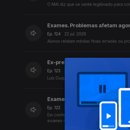
O MAI diz que se sente legitimado para con
Exames. Problemas afetam agora
Ep. 124
22 jul. 2026
Alunos relatam médias finais erradas ou p
Ex-presidente do JNE diz que av
Ep. 123
21 jul. 2026
Luís Duque de Almeida, ex-presidente do jú
Exames nacionais: "qual a nota
Ep. 122
20 jul. 2026
Em conferência de imprensa, Fernando Alexandre afirmou que cumpriu a sua missão no processo de 
exames nacionais. O comentário de Ricardo