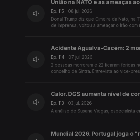
União na NATO e as ameaças ao 
Ep. 115
08 jul. 2026
Donal Trump diz que Cimeira da Nato, na T
de imprensa, voltou a ameaçar o Irão com
Acidente Agualva-Cacém: 2 mort
Ep. 114
07 jul. 2026
2 pessoas morreram e 22 ficaram feridas na sequência do despiste de um autocarro da Carris Metropolitana no
concelho de Sintra. Entrevis
Calor. DGS aumenta nível de con
Ep. 113
03 jul. 2026
A análise de Susana Viegas, especialista 
Mundial 2026. Portugal joga o 