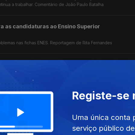
tinua a trabalhar. Comentário de João Paulo Batalha
 as candidaturas ao Ensino Superior
roblemas nas fichas ENES. Reportagem de Rita Fernandes
isou para um ano difícil
ri nacional de exames, entrevistado pela jornalista Ana Isabel Costa
Registe-se
" do Ministro da Educação?
Uma única conta 
classificação dos
 Jorge Pinto, comentador de política nacional da RTP
serviço público d