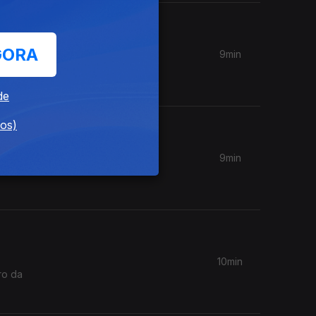
GORA
9min
de
dos)
9min
inistro
10min
ro da