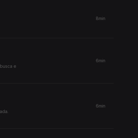
8min
6min
 busca e
6min
mada.