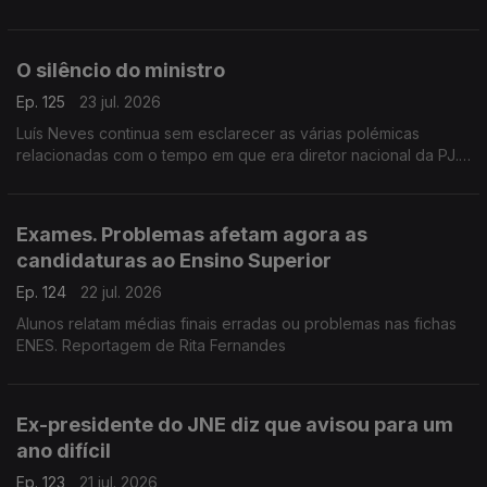
Ana Romeu, em Espanha e com o diretor do Luso Jornal, em
França, Carlos Pereira.
O silêncio do ministro
Ep. 125
23 jul. 2026
Luís Neves continua sem esclarecer as várias polémicas
relacionadas com o tempo em que era diretor nacional da PJ.
O MAI diz que se sente legitimado para continua a trabalhar.
Comentário de João Paulo Batalha
Exames. Problemas afetam agora as
candidaturas ao Ensino Superior
Ep. 124
22 jul. 2026
Alunos relatam médias finais erradas ou problemas nas fichas
ENES. Reportagem de Rita Fernandes
Ex-presidente do JNE diz que avisou para um
ano difícil
Ep. 123
21 jul. 2026