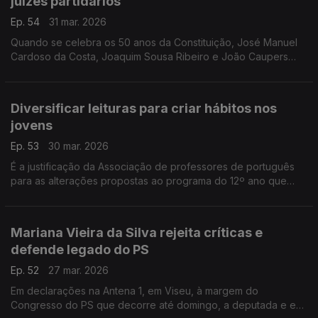
juízes partidários
Ep. 54
31 mar. 2026
Quando se celebra os 50 anos da Constituição, José Manuel
Cardoso da Costa, Joaquim Sousa Ribeiro e João Caupers
debateram vários temas sobre politicas públicas e os 3
rejeitam o rótulo de serem juizes partidários.
Diversificar leituras para criar hábitos nos
jovens
Ep. 53
30 mar. 2026
É a justificação da Associação de professores de português
para as alterações propostas ao programa do 12º ano que
excluem a leitura obrigatória de José Saramago. Entrevista de
Rita Fernande a João Pedro Aido.
Mariana Vieira da Silva rejeita críticas e
defende legado do PS
Ep. 52
27 mar. 2026
Em declarações na Antena 1, em Viseu, à margem do
Congresso do PS que decorre até domingo, a deputada e ex-