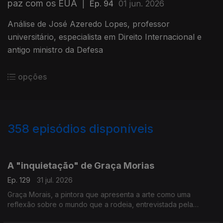
paz com os EUA
|
Ep. 94
01 jun. 2026
Análise de José Azeredo Lopes, professor
universitário, especialista em Direito Internacional e
antigo ministro da Defesa
opções
358
episódios disponíveis
942463
938429
933327
929195
925256
920690
916588
912050
A "inquietação" de Graça Morias
Ep. 129
31 jul. 2026
Graça Morais, a pintora que apresenta a arte como uma
reflexão sobre o mundo que a rodeia, entrevistada pela
jornalista Arlinda Brandão.