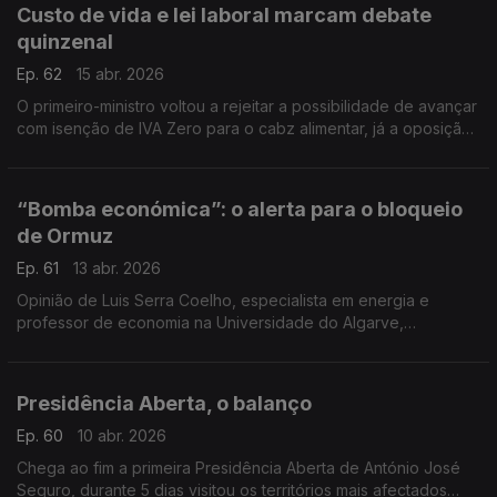
Custo de vida e lei laboral marcam debate
quinzenal
Ep. 62
15 abr. 2026
O primeiro-ministro voltou a rejeitar a possibilidade de avançar
com isenção de IVA Zero para o cabz alimentar, já a oposição
acusou o estado de estar a enriquecer à custa da crise.
Reportagem de Inês Ameixa.
“Bomba económica”: o alerta para o bloqueio
de Ormuz
Ep. 61
13 abr. 2026
Opinião de Luis Serra Coelho, especialista em energia e
professor de economia na Universidade do Algarve,
entrevistado pela jornalista Isabel Cunha
Presidência Aberta, o balanço
Ep. 60
10 abr. 2026
Chega ao fim a primeira Presidência Aberta de António José
Seguro, durante 5 dias visitou os territórios mais afectados