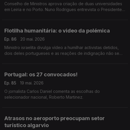
Conselho de Ministros aprova criação de duas universidades
em Leiria e no Porto. Nuno Rodrigues entrevista o Presidente
do Politécnico de Leiria, Carlos Rabadão
Flotilha humanitária: o video da polémica
Ep. 86
20 mai. 2026
Miinistro israelita divulga vídeo a humilhar activistas detidos,
dois deles portugueses e as reações de indignação não se
fizeram esperar. A análise de Filipe Vasconcelos Romão,
comentador de assuntos internacionais.
Portugal: os 27 convocados!
Ep. 85
19 mai. 2026
O jornalista Carlos Daniel comenta as escolhas do
selecionador nacional, Roberto Martinez.
Atrasos no aeroporto preocupam setor
turístico algarvio