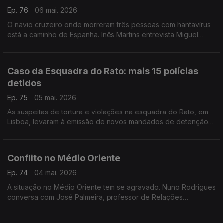
Ep. 76
06 mai. 2026
O navio cruzeiro onde morreram três pessoas com hantavírus
está a caminho de Espanha. Inês Martins entrevista Miguel
Castanho, investigador do Instituto Gulbenkian de Medicina
Molecular
Caso da Esquadra do Rato: mais 15 polícias
detidos
Ep. 75
05 mai. 2026
As suspeitas de tortura e violações na esquadra do Rato, em
Lisboa, levaram à emissão de novos mandados de detenção
de mais 15 polícias e um civil. Análise de Hugo Costeira,
especialista em segurança
Conflito no Médio Oriente
Ep. 74
04 mai. 2026
A situação no Médio Oriente tem se agravado. Nuno Rodrigues
conversa com José Palmeira, professor de Relações
Internacionais da Universidade do Minho