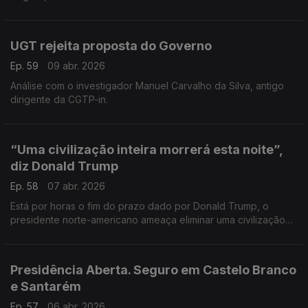
pelas tempestades de Janeiro e Fevereiro. O que fica destes
dias com o jornalista João Alexandre.
UGT rejeita proposta do Governo
Ep. 59
09 abr. 2026
Análise com o investigador Manuel Carvalho da Silva, antigo
dirigente da CGTP-in.
“Uma civilização inteira morrerá esta noite”,
diz Donald Trump
Ep. 58
07 abr. 2026
Está por horas o fim do prazo dado por Donald Trump, o
presidente norte-americano ameaça eliminar uma civilização
inteira se o Irão não aceitar reabrir o estreito de Ormuz. A
análise do Tenente-general Rafael Martins.
Presidência Aberta. Seguro em Castelo Branco
e Santarém
Ep. 57
06 abr. 2026