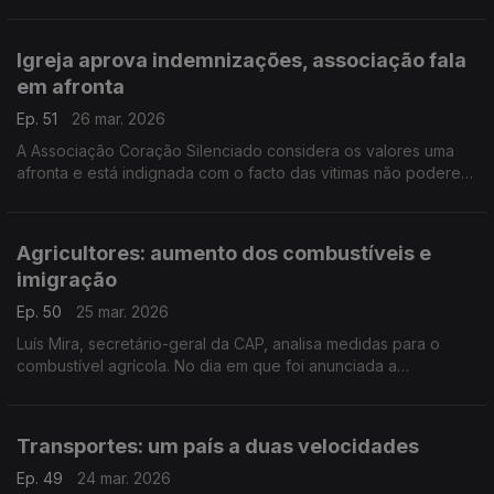
ministra do PS afirma que os artigos do antigo Presidente da
República, Cavaco Silva sobre o PS mostram rancor.
Igreja aprova indemnizações, associação fala
em afronta
Ep. 51
26 mar. 2026
A Associação Coração Silenciado considera os valores uma
afronta e está indignada com o facto das vitimas não poderem
recorrer. António Grosso entrevistado pela jornalista Alexandra
Sofia Costa
Agricultores: aumento dos combustíveis e
imigração
Ep. 50
25 mar. 2026
Luís Mira, secretário-geral da CAP, analisa medidas para o
combustível agrícola. No dia em que foi anunciada a
aprovação de mais de 1100 vistos através da migração
regulada, a CAP defende que ainda falta mão de obra
Transportes: um país a duas velocidades
Ep. 49
24 mar. 2026