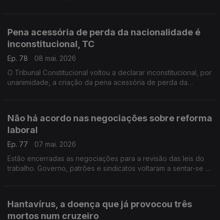
Pena acessória de perda da nacionalidade é
inconstitucional, TC
Ep. 78
08 mai. 2026
O Tribunal Constitucional voltou a declarar inconstitucional, por
unanimidade, a criação da pena acessória de perda da
nacionalidade no Código Penal. Comentário do
constitucionalista Pedro Bacelar de Vasconcelos
Não há acordo nas negociações sobre reforma
laboral
Ep. 77
07 mai. 2026
Estão encerradas as negociações para a revisão das leis do
trabalho. Governo, patrões e sindicatos voltaram a sentar-se à
mesa para uma última reunião que terminou sem acordo.
Reportagem de Inês Martins
Hantavírus, a doença que já provocou três
mortos num cruzeiro