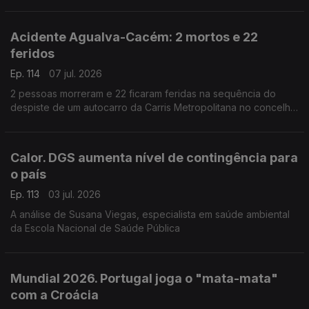
imprensa, voltou a ameaçar o Irão com novos ataques.
Comenrário de Filipe Vasconcelos Romão.
Acidente Agualva-Cacém: 2 mortos e 22
feridos
Ep. 114
07 jul. 2026
2 pessoas morreram e 22 ficaram feridas na sequência do
despiste de um autocarro da Carris Metropolitana no concelho
de Sintra. Entrevista ao vice-presidente da câmara municipal
de Sintra, Francisco Duarte.
Calor. DGS aumenta nível de contingência para
o país
Ep. 113
03 jul. 2026
A análise de Susana Viegas, especialista em saúde ambiental
da Escola Nacional de Saúde Pública
Mundial 2026. Portugal joga o "mata-mata"
com a Croácia