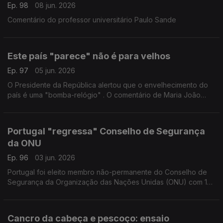
Ep. 98
08 jun. 2026
Comentário do professor universitário Paulo Sande
Este país "parece" não é para velhos
Ep. 97
05 jun. 2026
O Presidente da República alertou que o envelhecimento do
país é uma "bomba-relógio" . O comentário de Maria João
Valente Rosa, demógrafa e professora universitária.
Portugal "regressa" Conselho de Segurança
da ONU
Ep. 96
03 jun. 2026
Portugal foi eleito membro não-permanente do Conselho de
Segurança da Organização das Nações Unidas (ONU) com 134
votos a favor. Comentário de Francisco Seixas da Costa,
antigo embaixador junto da ONU.
Cancro da cabeça e pescoço: ensaio