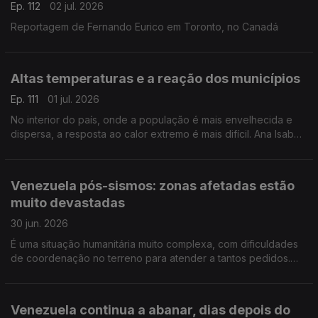
Ep. 112
02 jul. 2026
Reportagem de Fernando Eurico em Toronto, no Canadá
Altas temperaturas e a reação dos municípios
Ep. 111
01 jul. 2026
No interior do país, onde a população é mais envelhecida e
dispersa, a resposta ao calor extremo é mais difícil. Ana Isabel
Costa entrevista João Azevedo, presidente da Comunidade
Intermunicipal de Viseu Dão Lafões.
Venezuela pós-sismos: zonas afetadas estão
muito devastadas
30 jun. 2026
É uma situação humanitária muito complexa, com dificuldades
de coordenação no terreno para atender a tantos pedidos.
Entrevista de Ana Isabel Costa a Elena Cáceres, coordenadora
dos Médicos do Mundo na Venezuela
Venezuela continua a abanar, dias depois do