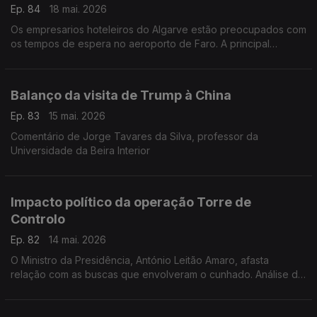
Ep. 84
18 mai. 2026
Os empresarios hoteleiros do Algarve estão preocupados com
os tempos de espera no aeroporto de Faro. A principal
associação hoteleira, a AHETA, pede que sejam adotadas
medidas urgentes. Reportagem de Mário Antunes
Balanço da visita de Trump à China
Ep. 83
15 mai. 2026
Comentário de Jorge Tavares da Silva, professor da
Universidade da Beira Interior
Impacto político da operação Torre de
Controlo
Ep. 82
14 mai. 2026
O Ministro da Presidência, António Leitão Amaro, afasta
relação com as buscas que envolveram o cunhado. Análise de
Filipe Luís, comentador de política nacional da Antena 1