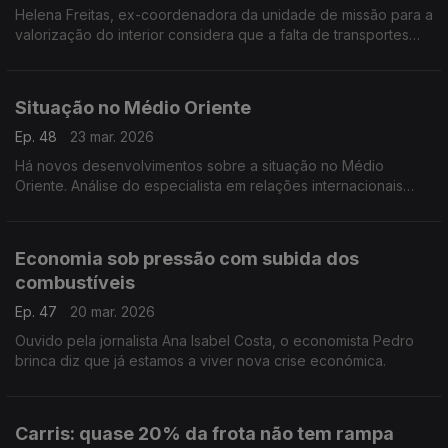
Helena Freitas, ex-coordenadora da unidade de missão para a
valorização do interior considera que a falta de transportes
públicos no interior tem custos enormes para as populações e
que o estado tem que intervir.
Situação no Médio Oriente
Ep. 48
23 mar. 2026
Há novos desenvolvimentos sobre a situação no Médio
Oriente. Análise do especialista em relações internacionais
José Pedro Teixeira Fernandes
Economia sob pressão com subida dos
combustíveis
Ep. 47
20 mar. 2026
Ouvido pela jornalista Ana Isabel Costa, o economista Pedro
brinca diz que já estamos a viver nova crise económica.
Carris: quase 20% da frota não tem rampa