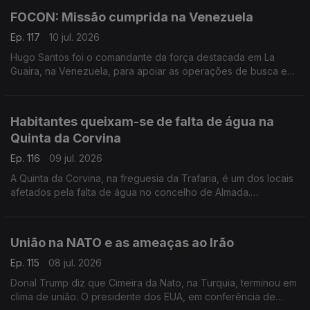
FOCON: Missão cumprida na Venezuela
Ep. 117
10 jul. 2026
Hugo Santos foi o comandante da força destacada em La
Guaira, na Venezuela, para apoiar as operações de busca e
salvamento. Em Beja, ao repórter Mário Antunes fez um
balanço da missão.
Habitantes queixam-se de falta de água na
Quinta da Corvina
Ep. 116
09 jul. 2026
A Quinta da Corvina, na freguesia da Trafaria, é um dos locais
afetados pela falta de água no concelho de Almada.
Reportagem de Ana Isabel Costa
União na NATO e as ameaças ao Irão
Ep. 115
08 jul. 2026
Donal Trump diz que Cimeira da Nato, na Turquia, terminou em
clima de união. O presidente dos EUA, em conferência de