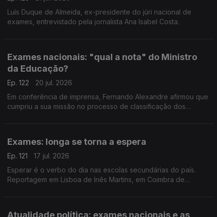
Luís Duque de Almeida, ex-presidente do júri nacional de
exames, entrevistado pela jornalista Ana Isabel Costa.
Exames nacionais: "qual a nota" do Ministro
da Educação?
Ep. 122
20 jul. 2026
Em conferência de imprensa, Fernando Alexandre afirmou que
cumpriu a sua missão no processo de classificação dos
exames nacionais. O comentário de Ricardo Jorge Pinto,
comentador de política nacional da RTP
Exames: longa se torna a espera
Ep. 121
17 jul. 2026
Esperar é o verbo do dia nas escolas secundárias do país.
Reportagem em Lisboa de Inês Martins, em Coimbra de
Joaquim Reis e em Faro de Mário Antunes.
Atualidade política: exames nacionais e as