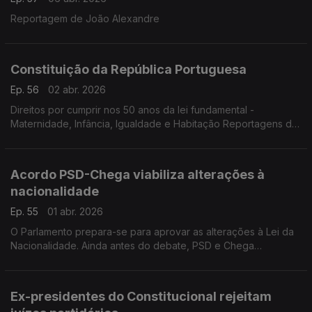
Reportagem de João Alexandre
Constituição da República Portuguesa
Ep. 56
02 abr. 2026
Direitos por cumprir nos 50 anos da lei fundamental -
Maternidade, Infância, Igualdade e Habitação Reportagens de
Joana Carvalho Reis, Tatiana Felício, Paulo Nobre e Alexandra
Madeira
Acordo PSD-Chega viabiliza alterações à
nacionalidade
Ep. 55
01 abr. 2026
O Parlamento prepara-se para aprovar as alterações à Lei da
Nacionalidade. Ainda antes do debate, PSD e Chega
alcançaram um acordo para aprovar os diplomas. Reportagem
de Inês Ameixa
Ex-presidentes do Constitucional rejeitam