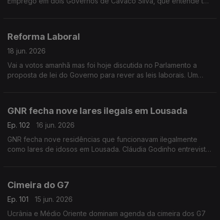
Emprego em dois Governos de Cavaco Silva, que entende ter
feito bem o Primeiro-Ministro ao não aceitar as condições do
Chega.
Reforma Laboral
18 jun. 2026
Vai a votos amanhã mas foi hoje discutida no Parlamento a
proposta de lei do Governo para rever as leis laborais. Um
debate acompanhado pela jornalista Inês Ameixa
GNR fecha nove lares ilegais em Lousada
Ep. 102
16 jun. 2026
GNR fecha nove residências que funcionavam ilegalmente
como lares de idosos em Lousada. Cláudia Godinho entrevista
o presidente da Associação de Apoio Domiciliário, de Lares e
Casas de Repouso de Idosos, Luís Fonseca
Cimeira do G7
Ep. 101
15 jun. 2026
Ucrânia e Médio Oriente dominam agenda da cimeira dos G7