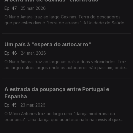
Ep. 47
25 mar. 2026
O Nuno Amaral traz ao largo Caxinas. Terra de pescadores
que por estes dias é "terra de atrasos". A Unidade de Saúde
Familiar inaugurada há 4 semanas ainda não abriu portas. Falta
transferir o sistema de comunicação.
Um país à "espera do autocarro"
Ep. 46
24 mar. 2026
O Nuno Amaral traz ao largo um país a duas velocidades. Traz
ao largo outros largos onde os autocarros não passam, onde
o táxi é a única solução, a preços elevados, e noutros a boleia
dos vizinhos normalizou-se.
A estrada da poupança entre Portugal e
Espanha
Ep. 45
23 mar. 2026
O Mário Antunes traz ao largo uma "dança moderana da
economia". Uma dança que acontece na linha invisível que
separa Portugal de Espanha e "dançada" pelas gente da raia
por causa do preço do