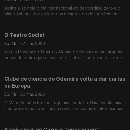
Assinala-se hoje o dia internacional do desperdício zero e o
Mário Antunes traz ao largo os números do desperdício em
Portugal e a urgência da promoção de uma economia mais
circular e sustentável.
O Teatro Social
Ep. 49
27 mar. 2026
No dia Mundial do Teatro o Afonso de Sousa traz ao largo as
peças de teatro que diariamente "sobem" ao palco das redes
sociais.
Clube de ciência de Odemira volta a dar cartas
na Europa
Ep. 48
26 mar. 2026
O Mário Antunes traz ao largo uma medalha. Uma escola, uma
mentora e vários prémios na ciência nacioanis e internacionais.
A Madalena Oliveira foi a Milão e trouxe de lá uma medalha de
prata.
À beira mar de Caxinas "encravado"