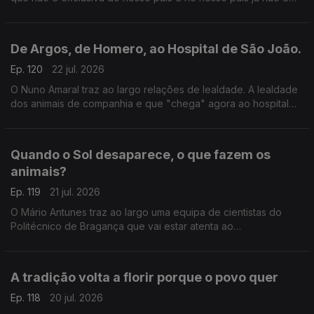
um exclusivo das grandes cidades.
De Argos, de Homero, ao Hospital de São João.
Ep. 120
22 jul. 2026
O Nuno Amaral traz ao largo relações de lealdade. A lealdade
dos animais de companhia e que "chega" agora ao hospital
de São João. A unidade hospitalar autoriza agora a visita de
animais a tutores internados.
Quando o Sol desaparece, o que fazem os
animais?
Ep. 119
21 jul. 2026
O Mário Antunes traz ao largo uma equipa de cientistas do
Politécnico de Bragança que vai estar atenta ao
comportamento dos animais durante o eclipse a 12 de agosto.
Parece que quando o céu muda, os animais respondem?
A tradição volta a florir porque o povo quer
Ep. 118
20 jul. 2026