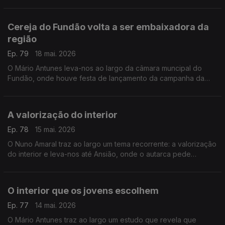
atrasos. Mas por este país fora, são muitos e "largos" os
atrasos na volta do correio.
Cereja do Fundão volta a ser embaixadora da
região
Ep. 79
18 mai. 2026
O Mário Antunes leva-nos ao largo da câmara muncipal do
Fundão, onde houve festa de lançamento da campanha da
cereja de 2026.
A valorização do interior
Ep. 78
15 mai. 2026
O Nuno Amaral traz ao largo um tema recorrente: a valorização
do interior e leva-nos até Ansião, onde o autarca pede
"discriminação positiva ... como instrumento de justiça
territorial".
O interior que os jovens escolhem
Ep. 77
14 mai. 2026
O Mário Antunes traz ao largo um estudo que revela que