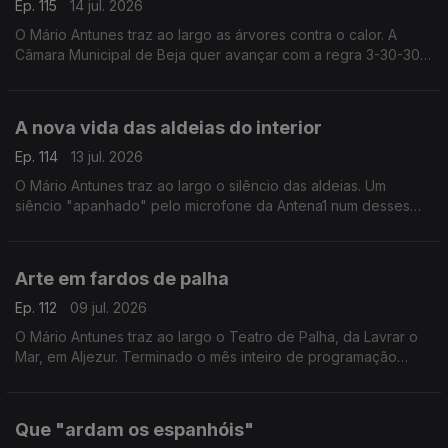
Ep. 115
14 jul. 2026
O Mário Antunes traz ao largo as árvores contra o calor. A
Câmara Municipal de Beja quer avançar com a regra 3-30-300,
para proteger a população das ondas de calor.
A nova vida das aldeias do interior
Ep. 114
13 jul. 2026
O Mário Antunes traz ao largo o silêncio das aldeias. Um
siêncio "apanhado" pelo microfone da Antena1 num desses
lugares nos quais já só quase há gente idosa. Um interior que
envelhece.
Arte em fardos de palha
Ep. 112
09 jul. 2026
O Mário Antunes traz ao largo o Teatro de Palha, da Lavrar o
Mar, em Aljezur. Terminado o mês inteiro de programação
cultural, o teatro é desmontado e os fardos de palha hão-de
ser alimento para o gado.
Que "ardam os espanhóis"