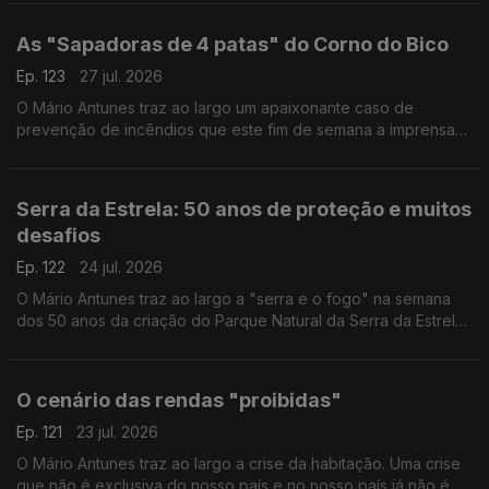
homem.
As "Sapadoras de 4 patas" do Corno do Bico
Ep. 123
27 jul. 2026
O Mário Antunes traz ao largo um apaixonante caso de
prevenção de incêndios que este fim de semana a imprensa
deu a conhecer: Cabras sapadoras em Paredes de Coura.
Serra da Estrela: 50 anos de proteção e muitos
desafios
Ep. 122
24 jul. 2026
O Mário Antunes traz ao largo a "serra e o fogo" na semana
dos 50 anos da criação do Parque Natural da Serra da Estrela.
50 anos marcados por violentos incêndios florestais e por
promessas de revitalização.
O cenário das rendas "proibidas"
Ep. 121
23 jul. 2026
O Mário Antunes traz ao largo a crise da habitação. Uma crise
que não é exclusiva do nosso país e no nosso país já não é