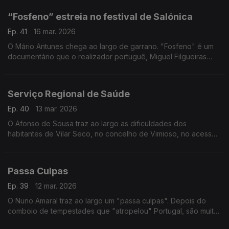
“Fosfeno” estreia no festival de Salónica
Ep. 41
16 mar. 2026
O Mário Antunes chega ao largo de garrano. "Fosfeno" é um
documentário que o realizador portuguê, Miguel Filgueiras
levou para estreia mundial ao Festival Internacional de
Documentário de Salónica.
Serviço Regional de Saúde
Ep. 40
13 mar. 2026
O Afonso de Sousa traz ao largo as dificuldades dos
habitantes de Vilar Seco, no concelho de Vimioso, no acesso
aos cuidados de saúde. E por isso, por lá, até já há quem diga
que o melhor é criar um SRS.
Passa Culpas
Ep. 39
12 mar. 2026
O Nuno Amaral traz ao largo um "passa culpas". Depois do
comboio de tempestades que "atropelou" Portugal, são muitas
os que esperam e deseperam pelas ajudas prometids que