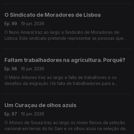
O Sindicato de Moradores de Lisboa
Ep. 99
19 jun. 2026
O Nuno Amaral traz ao largo a Sindicato de Moradores de
Lisboa. Este sindicato pretende representar as pessoas que
têm medo de ficar sem casa durante esta crise da habitação.
Faltam trabalhadores na agricultura. Porquê?
Ep. 98
18 jun. 2026
O Mário Antunes traz ao largo a falta de trabalhores e os
desafios da imigração. Há falta de trabalhadores para a
apanha do tomate. Num país onde cresce a ideia de que há
imigrantes a mais, faltam braços no campo.
Um Curaçau de olhos azuis
Ep. 97
16 jun. 2026
O Afonso de Sousa traz ao largo os níveis físicos da seleção
nacional em terras do tio Sam e os olhos azuis na seleção de