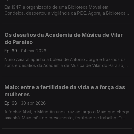
Em 1947, a organização de uma Biblioteca Móvel em
Condeixa, despertou a vigilância da PIDE. Agora, a Biblioteca
Móvel está de regresso a Condeixa e Mário Antunes fala-nos
dela.
Os desafios da Academia de Música de Vilar
do Paraíso
Ep. 69
04 mai. 2026
Nuno Amaral apanha a boleia de António Jorge e traz-nos os
sons e desafios da Academia de Música de Vilar do Paraíso,
em Vila Nova de Gaia.
Maio: entre a fertilidade da vida e a força das
mulheres
Ep. 68
30 abr. 2026
A fechar Abril, o Mário Antunes traz ao largo o Maio que chega
amanhã. Maio mês de crescimento, fertilidade e trabalho. O
Mário traz ao largo todas as mulheres que, diariamente
compatibilizam o trabalho e a família.