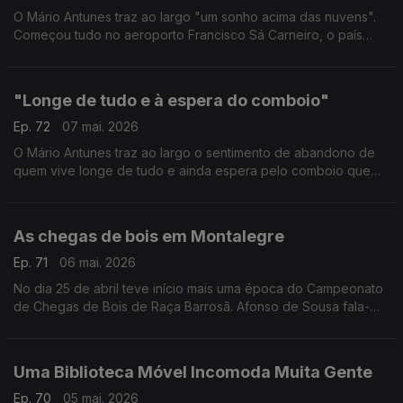
O Mário Antunes traz ao largo "um sonho acima das nuvens".
Começou tudo no aeroporto Francisco Sá Carneiro, o país
cruzado de norte a sul, com destino a Faro. Está feito o
batismo de voo de 4 idosas de VN Gaia.
"Longe de tudo e à espera do comboio"
Ep. 72
07 mai. 2026
O Mário Antunes traz ao largo o sentimento de abandono de
quem vive longe de tudo e ainda espera pelo comboio que
"teima" em chegar atrasado. Na linha do Alentejo, entre Beja e
Casa Branca, o atraso é uma "paragem".
As chegas de bois em Montalegre
Ep. 71
06 mai. 2026
No dia 25 de abril teve início mais uma época do Campeonato
de Chegas de Bois de Raça Barrosã. Afonso de Sousa fala-
nos da história e da tradição.
Uma Biblioteca Móvel Incomoda Muita Gente
Ep. 70
05 mai. 2026