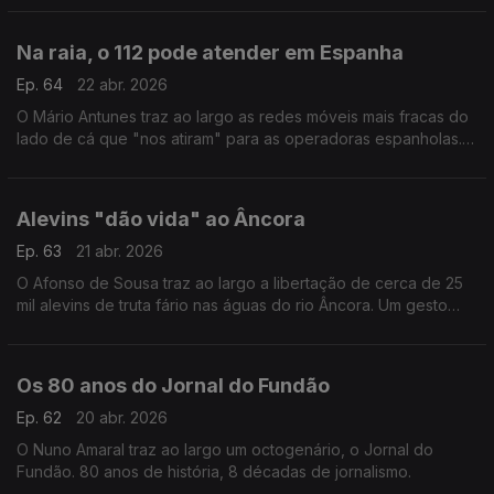
liberdade.
Na raia, o 112 pode atender em Espanha
Ep. 64
22 abr. 2026
O Mário Antunes traz ao largo as redes móveis mais fracas do
lado de cá que "nos atiram" para as operadoras espanholas.
Se for numa emergência e estiver em Mazouco ao ligar o 112,
o mais certo é atenderem do 112 espanhol
Alevins "dão vida" ao Âncora
Ep. 63
21 abr. 2026
O Afonso de Sousa traz ao largo a libertação de cerca de 25
mil alevins de truta fário nas águas do rio Âncora. Um gesto
que combina ciência, conservação e vontade de contrariar o
declínio dos ecossistemas aquáticos.
Os 80 anos do Jornal do Fundão
Ep. 62
20 abr. 2026
O Nuno Amaral traz ao largo um octogenário, o Jornal do
Fundão. 80 anos de história, 8 décadas de jornalismo.