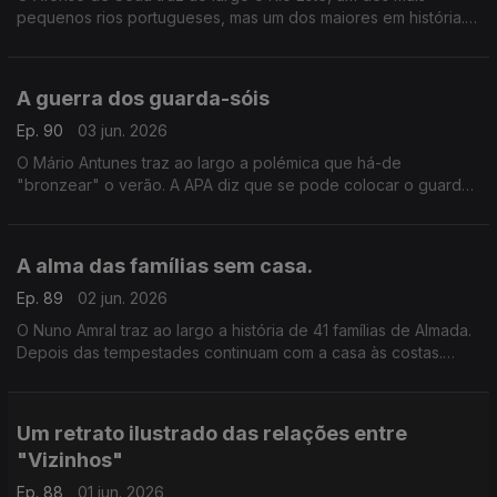
pequenos rios portugueses, mas um dos maiores em história.
Foi enorme no tempo dos romanos e passou tempos difíceis
nos últimos dois séculos.
A guerra dos guarda-sóis
Ep. 90
03 jun. 2026
O Mário Antunes traz ao largo a polémica que há-de
"bronzear" o verão. A APA diz que se pode colocar o guarda-
sol onde "se quiser", mas os conecssionários de praia não
concordam.
A alma das famílias sem casa.
Ep. 89
02 jun. 2026
O Nuno Amral traz ao largo a história de 41 famílias de Almada.
Depois das tempestades continuam com a casa às costas.
Dizem sentir-se caracóis. A autarquia fala em apoio, mas a
população diz que não funciona.
Um retrato ilustrado das relações entre
"Vizinhos"
Ep. 88
01 jun. 2026