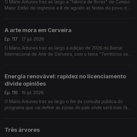
O Mário Antunes traz ao largo a "fábrica de flores" de Campo
Maior. Estão de regresso a 8 de agosto as festas do povo de
Campo Maior, caracterizadas pelo florido das ruas e que só
acontecem quando o povo quer.
A arte mora em Cerveira
Ep. 117
17 jul. 2026
O Mário Antunes traz ao largo a edição de 2026 da Bienal
Internacional de Arte de Cerveira, com o tema "Territórios sem
Fronteira". A bienal representa um caso exemplar de como a
cultura pode transformar um território.
Energia renovável: rapidez no licenciamento
divide opiniões
Ep. 116
15 jul. 2026
O Mário Antunes traz ao largo o fim da consulta pública do
programa que vai definir as zonas do país onde será mais fácil
instalar centrais de energia eólica e solar.
Três árvores