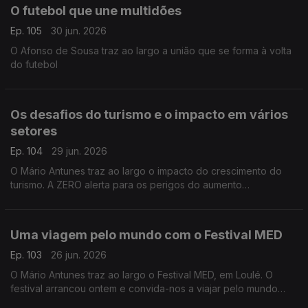
O futebol que une multidões
Ep. 105
30 jun. 2026
O Afonso de Sousa traz ao largo a união que se forma à volta
do futebol
Os desafios do turismo e o impacto em vários
setores
Ep. 104
29 jun. 2026
O Mário Antunes traz ao largo o impacto do crescimento do
turismo. A ZERO alerta para os perigos do aumento
descontrolado do turismo e pede uma taxa de partida cobrada
quando os passageiros deixam o país de avião.
Uma viagem pelo mundo com o Festival MED
Ep. 103
26 jun. 2026
O Mário Antunes traz ao largo o Festival MED, em Loulé. O
festival arrancou ontem e convida-nos a viajar pelo mundo
através da música de artistas vindos dos quatro cantos do