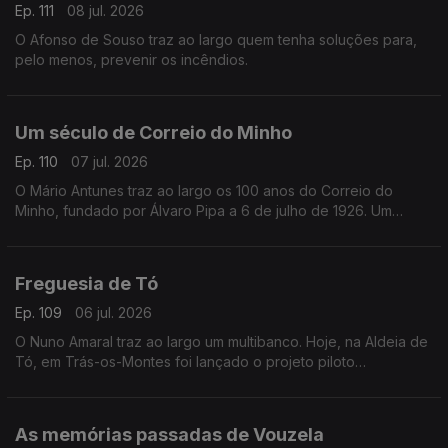
Ep. 111
08 jul. 2026
O Afonso de Souso traz ao largo quem tenha soluções para,
pelo menos, prevenir os incêndios.
Um século de Correio do Minho
Ep. 110
07 jul. 2026
O Mário Antunes traz ao largo os 100 anos do Correio do
Minho, fundado por Álvaro Pipa a 6 de julho de 1926. Um
século de forte ligação à comunidade, de informação de
proximidade e cobertura de acontecimentos locais.
Freguesia de Tó
Ep. 109
06 jul. 2026
O Nuno Amaral traz ao largo um multibanco. Hoje, na Aldeia de
Tó, em Trás-os-Montes foi lançado o projeto piloto
multibanco+ próximo. Os fregueses vão levantar dinheiro às
juntas de freguesia.
As memórias passadas de Vouzela