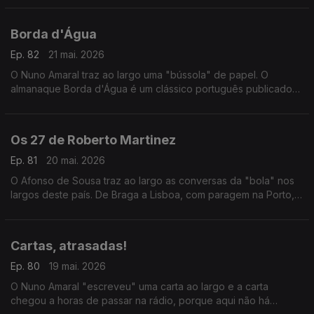
Borda d'Água
Ep. 82
21 mai. 2026
O Nuno Amaral traz ao largo uma "bússola" de papel. O
almanaque Borda d'Água é um clássico português publicado
pela Editorial Minerva desde 1929.
Os 27 de Roberto Martinez
Ep. 81
20 mai. 2026
O Afonso de Sousa traz ao largo as conversas da "bola" nos
largos deste país. De Braga a Lisboa, com paragem na Porto,
em todos os largos se questionam as escolhas do
selecionador nacional.
Cartas, atrasadas!
Ep. 80
19 mai. 2026
O Nuno Amaral "escreveu" uma carta ao largo e a carta
chegou a horas de passar na rádio, porque aqui não há