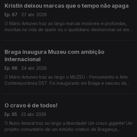
Kristin deixou marcas que o tempo não apaga
Ep. 67
27 abr. 2026
O Mário Antunes traz ao largo marcas invisíveis e profundas,
inscritas na vida de quem viu o quotidiano desmoronar-se em
poucas horas. Três meses depois da tempestade Kristin.
Braga inaugura Muzeu com ambição
internacional
Ep. 66
24 abr. 2026
O Mário Antunes traz ao largo o MUZEU - Pensamento e Arte
Contemporânea DST. Foi inaugurado em Braga e nasceu da
coleção privada de José Teixeira, com o objetivo de pôr
Braga no mapa turístico mundial.
O cravo é de todos!
Ep. 65
23 abr. 2026
O Nuno Amaral traz ao largo a liberdade! Um cravo gigante! Um
projeto comunitário de um estúdio criativo de Bragança,
construiu um cravo gigante e convida-nos a dar voz à