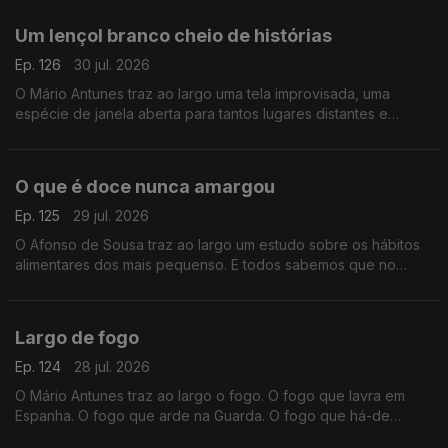
as chamas invadam a povoação.
Um lençol branco cheio de histórias
Ep. 126
30 jul. 2026
O Mário Antunes traz ao largo uma tela improvisada, uma
espécie de janela aberta para tantos lugares distantes e
estorias de vidas desconhecidas. É o cinema ao ar livre que
vai encher largos e praças neste mês de agosto.
O que é doce nunca amargou
Ep. 125
29 jul. 2026
O Afonso de Sousa traz ao largo um estudo sobre os hábitos
alimentares dos mais pequenso. E todos sabemos que no
verão os excessos alimentares entram nas ementas de miúdos
e graúdos. Porque o que é doce, nunca amargou.
Largo de fogo
Ep. 124
28 jul. 2026
O Mário Antunes traz ao largo o fogo. O fogo que lavra em
Espanha. O fogo que arde na Guarda. O fogo que há-de
chegar. Fogo que chega muitas vezes pela mão criminosa do