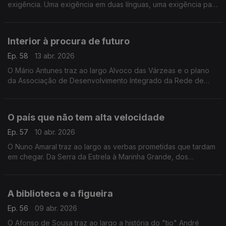
exigência. Uma exigência em duas línguas, uma exigência para
"terminar" projectos e no combate à interioridade de Portugal
e Espanha.
Interior à procura de futuro
Ep. 58
13 abr. 2026
O Mário Antunes traz ao largo Alvoco das Várzeas e o plano
da Associação de Desenvolvimento Integrado da Rede de
Aldeias de Montanha para 41 aldeias nas serras da Estrela e da
Gardunha.
O país que não tem alta velocidade
Ep. 57
10 abr. 2026
O Nuno Amaral traz ao largo as verbas prometidas que tardam
em chegar. Da Serra da Estrela à Marinha Grande, dos
incêndios de 2022 ao comboio de tempestades que no início
do ano afetou a região centro.
A biblioteca e a figueira
Ep. 56
09 abr. 2026
O Afonso de Sousa traz ao largo a história do "tio" André