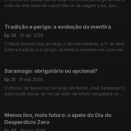
volta de uma mesa de sueca fala-se da viagem à lua, dos
custos da guerra e de poesia.
Tradição e perigo: a evolução da mentira
Ep. 52
01 abr. 2026
O Mário Antunes traz ao largo o dia das mentiras, o 1º de abril.
Entre a tradição e o perigo, os tempos revelam-nos como nem
sempre a mentira tem perna curta.
Saramago: obrigatório ou opcional?
Ep. 51
31 mar. 2026
O Afonso de Sousa traz ao largo um Nobel, José Saramago! O
autor pode deixar de ser um autor de leitura obrigatória no
12.º ano.
Menos lixo, mais futuro: o apelo do Dia do
Desperdício Zero
Ep. 50
30 mar. 2026