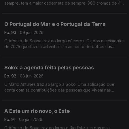
sempre, tem a maior caderneta de sempre: 980 cromos de 48
seleções. No Porto, na Praça Dom João I, miúdos e graúdos
enchem o largo para trocarem cromos.
O Portugal do Mar e o Portugal da Terra
Ep. 93
09 jun. 2026
O Afonso de Sousa traz ao largo números. Os dos nascimentos
de 2025 que fazem adivinhar um aumento de bébes nas
cidades do litoral e os das paróquias do interior que nunca
assentaram tantas mortes.
Soko: a agenda feita pelas pessoas
Ep. 92
08 jun. 2026
O Mário Antunes traz ao largo a Soko. Uma aplicação que
conta com as contribuições das pessoas que vivem nas
cidades e nas vilas e dão conta das festas e dos eventos que
estão a acontecer.
A Este um rio novo, o Este
Ep. 91
05 jun. 2026
O Afonso de Soua traz ao largo o Rio Este, um dos mais