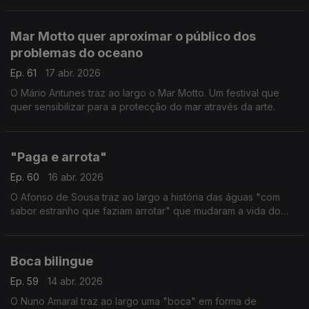
Mar Motto quer aproximar o público dos
problemas do oceano
Ep. 61
17 abr. 2026
O Mário Antunes traz ao largo o Mar Motto. Um festival que
quer sensibilizar para a protecção do mar através da arte.
"Paga e arrota"
Ep. 60
16 abr. 2026
O Afonso de Sousa traz ao largo a história das águas "com
sabor estranho que faziam arrotar" que mudaram a vida do
Vidago. Por estes dias, o que também mudou por lá foi o
acesso ao Parque Termal. Agora custa 2,5 euros.
Boca bilingue
Ep. 59
14 abr. 2026
O Nuno Amaral traz ao largo uma "boca" em forma de