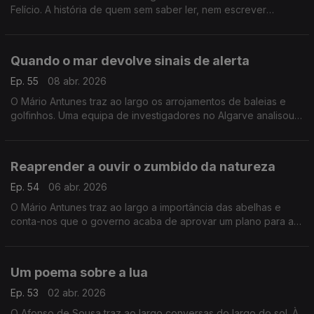
Felício. A história de quem sem saber ler, nem escrever
encantava os miudos com as histórias que inventava a partir
dos livros da biblioteca com rodas.
Quando o mar devolve sinais de alerta
Ep. 55
08 abr. 2026
O Mário Antunes traz ao largo os arrojamentos de baleias e
golfinhos. Uma equipa de investigadores no Algarve analisou
dados com 46 anos e os resultados podem ajudar a encontrar
soluções.
Reaprender a ouvir o zumbido da natureza
Ep. 54
06 abr. 2026
O Mário Antunes traz ao largo a importância das abelhas e
conta-nos que o governo acaba de aprovar um plano para a
conservação e sustentabilidade de insetos polinizadores em
Portugal.
Um poema sobre a lua
Ep. 53
02 abr. 2026
O Afonso de Sousa traz ao largo conversas do largo do sol. À