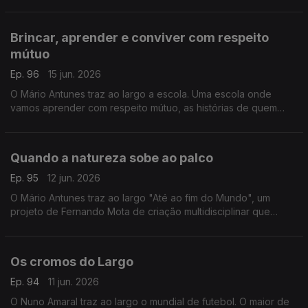
Curaçau.
Brincar, aprender e conviver com respeito
mútuo
Ep. 96
15 jun. 2026
O Mário Antunes traz ao largo a escola. Uma escola onde
vamos aprender com respeito mútuo, as histórias de quem
brinca e estuda. É na escola da Ferradeira, em Faro.
Quando a natureza sobe ao palco
Ep. 95
12 jun. 2026
O Mário Antunes traz ao largo "Até ao fim do Mundo", um
projeto de Fernando Mota de criação multidisciplinar que
cruza geologia, música, literatura e vídeo numa reflexão sobre
o tempo profundo e a condição humana.
Os cromos do Largo
Ep. 94
11 jun. 2026
O Nuno Amaral traz ao largo o mundial de futebol. O maior de