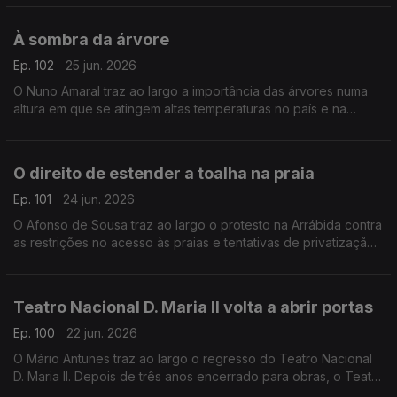
globo.
À sombra da árvore
Ep. 102
25 jun. 2026
O Nuno Amaral traz ao largo a importância das árvores numa
altura em que se atingem altas temperaturas no país e na
Europa.
O direito de estender a toalha na praia
Ep. 101
24 jun. 2026
O Afonso de Sousa traz ao largo o protesto na Arrábida contra
as restrições no acesso às praias e tentativas de privatização
de espaços públicos
Teatro Nacional D. Maria II volta a abrir portas
Ep. 100
22 jun. 2026
O Mário Antunes traz ao largo o regresso do Teatro Nacional
D. Maria II. Depois de três anos encerrado para obras, o Teatro
Nacional D. Maria II volta a abrir portas na quarta-feira.