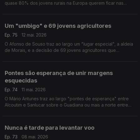
quase 80% dos jovens rurais na Europa querem ficar nas
terras de origem. Uma vontade "travada" pela falta de
transportes, emprego e serviços públicos.
Um "umbigo" e 69 jovens agricultores
Ep. 75
12 mai. 2026
O Afonso de Souso traz ao largo um "lugar especial", a aldeia
de Morais, e a decisão de 69 jovens agricultores que
decidiram "olhar para a terra" e ficar em Macedo de
Cavaleiros.
Pontes são esperança de unir margens
esquecidas
Ep. 74
11 mai. 2026
O Mário Antunes traz ao largo "pontes de esperança" entre
Alcoutim e Sanlucar sobre o Guadiana ou mais a norte entre
Montalvão e Cedillo sobre o rio Sever. Pontes que deixem de
ser meros traços desenhados no papel.
Nunca é tarde para levantar voo
Ep. 73
08 mai. 2026