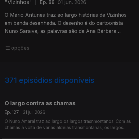
"Vizinhos"
|
Ep. 88
01 jun. 2026
O Mário Antunes traz ao largo histórias de Vizinhos
em banda desenhada. O desenho é do cartoonista
Nuno Saraiva, as palavras são da Ana Bárbara
Pedrosa e contam 4 histórias de vizinhança.
opções
371
episódios disponíveis
942969
939026
934290
930250
924728
920694
916039
911529
O largo contra as chamas
Ep. 127
31 jul. 2026
O Nuno Amaral traz ao largo os largos trasnmontanos. Com as
chamas à volta de várias aldeias transmontanas, os largos
servem de ponto de encontro, de abrigo para quem teme que