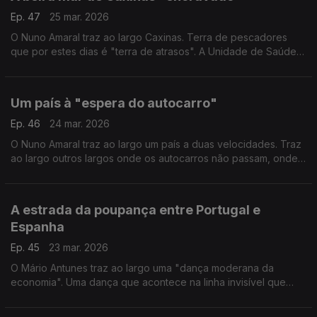
Ep. 47
25 mar. 2026
O Nuno Amaral traz ao largo Caxinas. Terra de pescadores
que por estes dias é "terra de atrasos". A Unidade de Saúde
Familiar inaugurada há 4 semanas ainda não abriu portas. Falta
transferir o sistema de comunicação.
Um país à "espera do autocarro"
Ep. 46
24 mar. 2026
O Nuno Amaral traz ao largo um país a duas velocidades. Traz
ao largo outros largos onde os autocarros não passam, onde
o táxi é a única solução, a preços elevados, e noutros a boleia
dos vizinhos normalizou-se.
A estrada da poupança entre Portugal e
Espanha
Ep. 45
23 mar. 2026
O Mário Antunes traz ao largo uma "dança moderana da
economia". Uma dança que acontece na linha invisível que
separa Portugal de Espanha e "dançada" pelas gente da raia
por causa do preço do