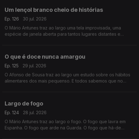
Um lençol branco cheio de histórias
Ep. 126
30 jul. 2026
O Mário Antunes traz ao largo uma tela improvisada, uma
espécie de janela aberta para tantos lugares distantes e
estorias de vidas desconhecidas. É o cinema ao ar livre que
vai encher largos e praças neste mês de agosto.
O que é doce nunca amargou
Ep. 125
29 jul. 2026
O Afonso de Sousa traz ao largo um estudo sobre os hábitos
alimentares dos mais pequenso. E todos sabemos que no
verão os excessos alimentares entram nas ementas de miúdos
e graúdos. Porque o que é doce, nunca amargou.
Largo de fogo
Ep. 124
28 jul. 2026
O Mário Antunes traz ao largo o fogo. O fogo que lavra em
Espanha. O fogo que arde na Guarda. O fogo que há-de
chegar. Fogo que chega muitas vezes pela mão criminosa do