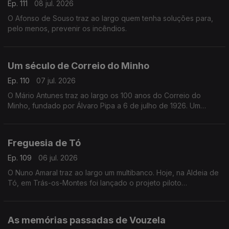
Ep. 111
08 jul. 2026
O Afonso de Souso traz ao largo quem tenha soluções para,
pelo menos, prevenir os incêndios.
Um século de Correio do Minho
Ep. 110
07 jul. 2026
O Mário Antunes traz ao largo os 100 anos do Correio do
Minho, fundado por Álvaro Pipa a 6 de julho de 1926. Um
século de forte ligação à comunidade, de informação de
proximidade e cobertura de acontecimentos locais.
Freguesia de Tó
Ep. 109
06 jul. 2026
O Nuno Amaral traz ao largo um multibanco. Hoje, na Aldeia de
Tó, em Trás-os-Montes foi lançado o projeto piloto
multibanco+ próximo. Os fregueses vão levantar dinheiro às
juntas de freguesia.
As memórias passadas de Vouzela