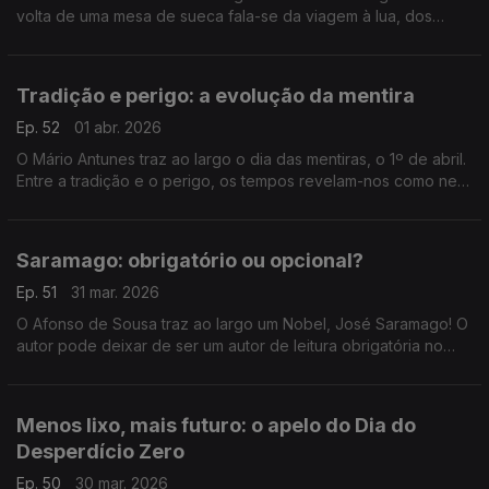
volta de uma mesa de sueca fala-se da viagem à lua, dos
custos da guerra e de poesia.
Tradição e perigo: a evolução da mentira
Ep. 52
01 abr. 2026
O Mário Antunes traz ao largo o dia das mentiras, o 1º de abril.
Entre a tradição e o perigo, os tempos revelam-nos como nem
sempre a mentira tem perna curta.
Saramago: obrigatório ou opcional?
Ep. 51
31 mar. 2026
O Afonso de Sousa traz ao largo um Nobel, José Saramago! O
autor pode deixar de ser um autor de leitura obrigatória no
12.º ano.
Menos lixo, mais futuro: o apelo do Dia do
Desperdício Zero
Ep. 50
30 mar. 2026