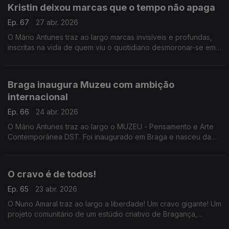
Kristin deixou marcas que o tempo não apaga
Ep. 67
27 abr. 2026
O Mário Antunes traz ao largo marcas invisíveis e profundas,
inscritas na vida de quem viu o quotidiano desmoronar-se em
poucas horas. Três meses depois da tempestade Kristin.
Braga inaugura Muzeu com ambição
internacional
Ep. 66
24 abr. 2026
O Mário Antunes traz ao largo o MUZEU - Pensamento e Arte
Contemporânea DST. Foi inaugurado em Braga e nasceu da
coleção privada de José Teixeira, com o objetivo de pôr
Braga no mapa turístico mundial.
O cravo é de todos!
Ep. 65
23 abr. 2026
O Nuno Amaral traz ao largo a liberdade! Um cravo gigante! Um
projeto comunitário de um estúdio criativo de Bragança,
construiu um cravo gigante e convida-nos a dar voz à