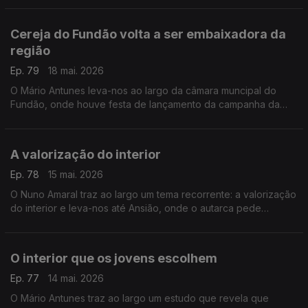
atrasos na volta do correio.
Cereja do Fundão volta a ser embaixadora da
região
Ep. 79
18 mai. 2026
O Mário Antunes leva-nos ao largo da câmara muncipal do
Fundão, onde houve festa de lançamento da campanha da
cereja de 2026.
A valorização do interior
Ep. 78
15 mai. 2026
O Nuno Amaral traz ao largo um tema recorrente: a valorização
do interior e leva-nos até Ansião, onde o autarca pede
"discriminação positiva ... como instrumento de justiça
territorial".
O interior que os jovens escolhem
Ep. 77
14 mai. 2026
O Mário Antunes traz ao largo um estudo que revela que