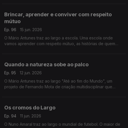
Brincar, aprender e conviver com respeito
mútuo
Ep. 96
15 jun. 2026
O Mário Antunes traz ao largo a escola. Uma escola onde
vamos aprender com respeito mútuo, as histórias de quem
brinca e estuda. É na escola da Ferradeira, em Faro.
Quando a natureza sobe ao palco
Ep. 95
12 jun. 2026
O Mário Antunes traz ao largo "Até ao fim do Mundo", um
projeto de Fernando Mota de criação multidisciplinar que
cruza geologia, música, literatura e vídeo numa reflexão sobre
o tempo profundo e a condição humana.
Os cromos do Largo
Ep. 94
11 jun. 2026
O Nuno Amaral traz ao largo o mundial de futebol. O maior de