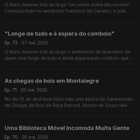
O Mário Antunes traz ao largo "um sonho acima das nuvens".
Começou tudo no aeroporto Francisco Sá Carneiro, o país
cruzado de norte a sul, com destino a Faro. Está feito o
batismo de voo de 4 idosas de VN Gaia.
"Longe de tudo e à espera do comboio"
Ep. 72
07 mai. 2026
O Mário Antunes traz ao largo o sentimento de abandono de
quem vive longe de tudo e ainda espera pelo comboio que
"teima" em chegar atrasado. Na linha do Alentejo, entre Beja e
Casa Branca, o atraso é uma "paragem".
As chegas de bois em Montalegre
Ep. 71
06 mai. 2026
No dia 25 de abril teve início mais uma época do Campeonato
de Chegas de Bois de Raça Barrosã. Afonso de Sousa fala-
nos da história e da tradição.
Uma Biblioteca Móvel Incomoda Muita Gente
Ep. 70
05 mai. 2026