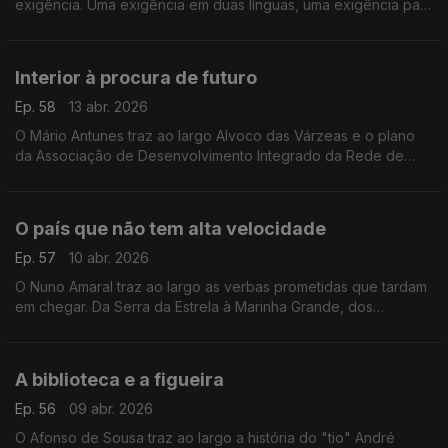
exigência. Uma exigência em duas línguas, uma exigência para
"terminar" projectos e no combate à interioridade de Portugal
e Espanha.
Interior à procura de futuro
Ep. 58
13 abr. 2026
O Mário Antunes traz ao largo Alvoco das Várzeas e o plano
da Associação de Desenvolvimento Integrado da Rede de
Aldeias de Montanha para 41 aldeias nas serras da Estrela e da
Gardunha.
O país que não tem alta velocidade
Ep. 57
10 abr. 2026
O Nuno Amaral traz ao largo as verbas prometidas que tardam
em chegar. Da Serra da Estrela à Marinha Grande, dos
incêndios de 2022 ao comboio de tempestades que no início
do ano afetou a região centro.
A biblioteca e a figueira
Ep. 56
09 abr. 2026
O Afonso de Sousa traz ao largo a história do "tio" André