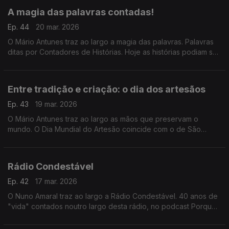
combustível.
A magia das palavras contadas!
Ep. 44
20 mar. 2026
O Mário Antunes traz ao largo a magia das palavras. Palavras
ditas por Contadores de Histórias. Hoje as histórias podiam ser
sobre primavera ou felicidade! Mas foquemo-nos nos
Contadores de História, o dia também é deles
Entre tradição e criação: o dia dos artesãos
Ep. 43
19 mar. 2026
O Mário Antunes traz ao largo as mãos que preservam o
mundo. O Dia Mundial do Artesão coincide com o de São
José, considerado o padroeiro dos trabalhadores e dos
artesãos. Guardam tradições e cuidam de identidades.
Rádio Condestável
Ep. 42
17 mar. 2026
O Nuno Amaral traz ao largo a Rádio Condestável. 40 anos de
"vida" contados noutro largo desta rádio, no podcast Porque
vivo aqui.