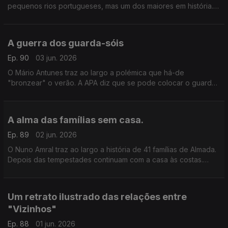
pequenos rios portugueses, mas um dos maiores em história.
Foi enorme no tempo dos romanos e passou tempos difíceis
nos últimos dois séculos.
A guerra dos guarda-sóis
Ep. 90
03 jun. 2026
O Mário Antunes traz ao largo a polémica que há-de
"bronzear" o verão. A APA diz que se pode colocar o guarda-
sol onde "se quiser", mas os conecssionários de praia não
concordam.
A alma das famílias sem casa.
Ep. 89
02 jun. 2026
O Nuno Amral traz ao largo a história de 41 famílias de Almada.
Depois das tempestades continuam com a casa às costas.
Dizem sentir-se caracóis. A autarquia fala em apoio, mas a
população diz que não funciona.
Um retrato ilustrado das relações entre
"Vizinhos"
Ep. 88
01 jun. 2026