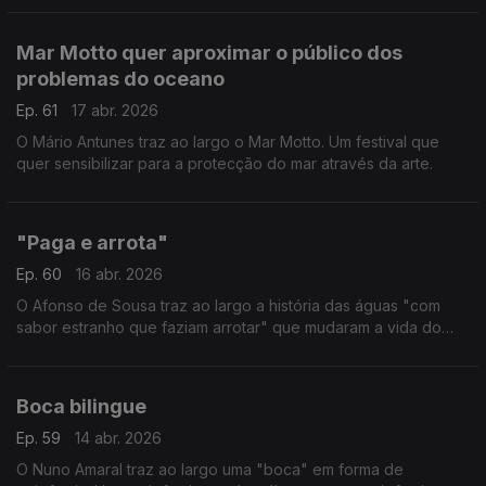
Mar Motto quer aproximar o público dos
problemas do oceano
Ep. 61
17 abr. 2026
O Mário Antunes traz ao largo o Mar Motto. Um festival que
quer sensibilizar para a protecção do mar através da arte.
"Paga e arrota"
Ep. 60
16 abr. 2026
O Afonso de Sousa traz ao largo a história das águas "com
sabor estranho que faziam arrotar" que mudaram a vida do
Vidago. Por estes dias, o que também mudou por lá foi o
acesso ao Parque Termal. Agora custa 2,5 euros.
Boca bilingue
Ep. 59
14 abr. 2026
O Nuno Amaral traz ao largo uma "boca" em forma de