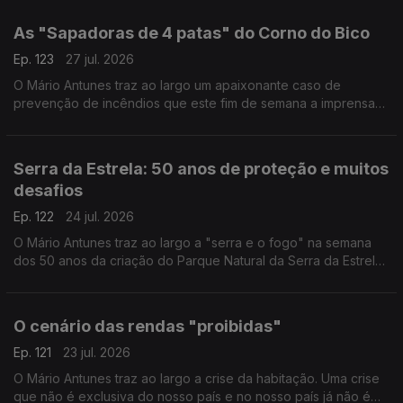
homem.
As "Sapadoras de 4 patas" do Corno do Bico
Ep. 123
27 jul. 2026
O Mário Antunes traz ao largo um apaixonante caso de
prevenção de incêndios que este fim de semana a imprensa
deu a conhecer: Cabras sapadoras em Paredes de Coura.
Serra da Estrela: 50 anos de proteção e muitos
desafios
Ep. 122
24 jul. 2026
O Mário Antunes traz ao largo a "serra e o fogo" na semana
dos 50 anos da criação do Parque Natural da Serra da Estrela.
50 anos marcados por violentos incêndios florestais e por
promessas de revitalização.
O cenário das rendas "proibidas"
Ep. 121
23 jul. 2026
O Mário Antunes traz ao largo a crise da habitação. Uma crise
que não é exclusiva do nosso país e no nosso país já não é