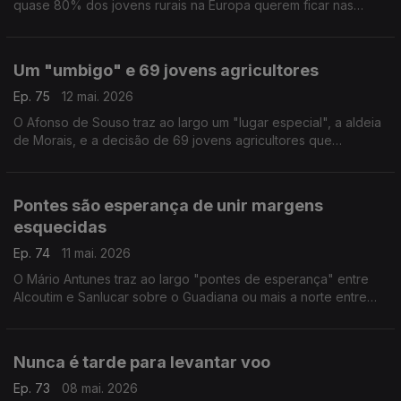
quase 80% dos jovens rurais na Europa querem ficar nas
terras de origem. Uma vontade "travada" pela falta de
transportes, emprego e serviços públicos.
Um "umbigo" e 69 jovens agricultores
Ep. 75
12 mai. 2026
O Afonso de Souso traz ao largo um "lugar especial", a aldeia
de Morais, e a decisão de 69 jovens agricultores que
decidiram "olhar para a terra" e ficar em Macedo de
Cavaleiros.
Pontes são esperança de unir margens
esquecidas
Ep. 74
11 mai. 2026
O Mário Antunes traz ao largo "pontes de esperança" entre
Alcoutim e Sanlucar sobre o Guadiana ou mais a norte entre
Montalvão e Cedillo sobre o rio Sever. Pontes que deixem de
ser meros traços desenhados no papel.
Nunca é tarde para levantar voo
Ep. 73
08 mai. 2026