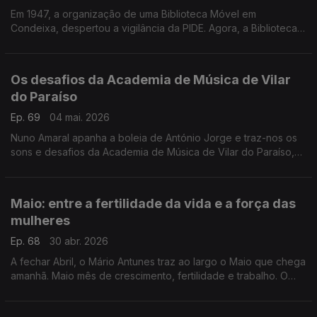
Em 1947, a organização de uma Biblioteca Móvel em
Condeixa, despertou a vigilância da PIDE. Agora, a Biblioteca
Móvel está de regresso a Condeixa e Mário Antunes fala-nos
dela.
Os desafios da Academia de Música de Vilar
do Paraíso
Ep. 69
04 mai. 2026
Nuno Amaral apanha a boleia de António Jorge e traz-nos os
sons e desafios da Academia de Música de Vilar do Paraíso,
em Vila Nova de Gaia.
Maio: entre a fertilidade da vida e a força das
mulheres
Ep. 68
30 abr. 2026
A fechar Abril, o Mário Antunes traz ao largo o Maio que chega
amanhã. Maio mês de crescimento, fertilidade e trabalho. O
Mário traz ao largo todas as mulheres que, diariamente
compatibilizam o trabalho e a família.