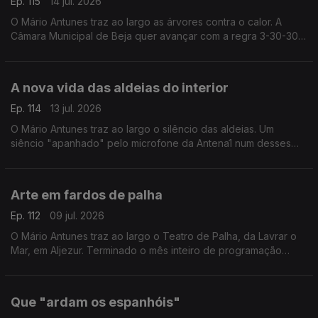
Ep. 115
14 jul. 2026
O Mário Antunes traz ao largo as árvores contra o calor. A
Câmara Municipal de Beja quer avançar com a regra 3-30-300,
para proteger a população das ondas de calor.
A nova vida das aldeias do interior
Ep. 114
13 jul. 2026
O Mário Antunes traz ao largo o silêncio das aldeias. Um
siêncio "apanhado" pelo microfone da Antena1 num desses
lugares nos quais já só quase há gente idosa. Um interior que
envelhece.
Arte em fardos de palha
Ep. 112
09 jul. 2026
O Mário Antunes traz ao largo o Teatro de Palha, da Lavrar o
Mar, em Aljezur. Terminado o mês inteiro de programação
cultural, o teatro é desmontado e os fardos de palha hão-de
ser alimento para o gado.
Que "ardam os espanhóis"