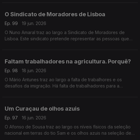
O Sindicato de Moradores de Lisboa
Ep. 99
19 jun. 2026
O Nuno Amaral traz ao largo a Sindicato de Moradores de
Lisboa. Este sindicato pretende representar as pessoas que
têm medo de ficar sem casa durante esta crise da habitação.
Faltam trabalhadores na agricultura. Porquê?
Ep. 98
18 jun. 2026
O Mário Antunes traz ao largo a falta de trabalhores e os
desafios da imigração. Há falta de trabalhadores para a
apanha do tomate. Num país onde cresce a ideia de que há
imigrantes a mais, faltam braços no campo.
Um Curaçau de olhos azuis
Ep. 97
16 jun. 2026
O Afonso de Sousa traz ao largo os níveis físicos da seleção
nacional em terras do tio Sam e os olhos azuis na seleção de
Curaçau.