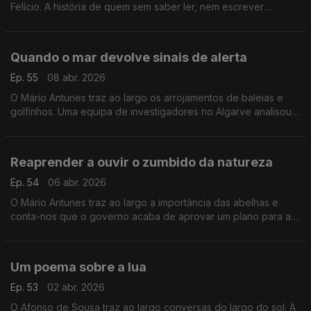
Felício. A história de quem sem saber ler, nem escrever
encantava os miudos com as histórias que inventava a partir
dos livros da biblioteca com rodas.
Quando o mar devolve sinais de alerta
Ep. 55
08 abr. 2026
O Mário Antunes traz ao largo os arrojamentos de baleias e
golfinhos. Uma equipa de investigadores no Algarve analisou
dados com 46 anos e os resultados podem ajudar a encontrar
soluções.
Reaprender a ouvir o zumbido da natureza
Ep. 54
06 abr. 2026
O Mário Antunes traz ao largo a importância das abelhas e
conta-nos que o governo acaba de aprovar um plano para a
conservação e sustentabilidade de insetos polinizadores em
Portugal.
Um poema sobre a lua
Ep. 53
02 abr. 2026
O Afonso de Sousa traz ao largo conversas do largo do sol. À