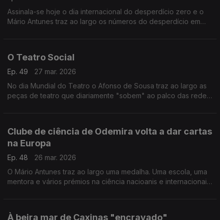
Assinala-se hoje o dia internacional do desperdício zero e o
Mário Antunes traz ao largo os números do desperdício em
Portugal e a urgência da promoção de uma economia mais
circular e sustentável.
O Teatro Social
Ep. 49
27 mar. 2026
No dia Mundial do Teatro o Afonso de Sousa traz ao largo as
peças de teatro que diariamente "sobem" ao palco das redes
sociais.
Clube de ciência de Odemira volta a dar cartas
na Europa
Ep. 48
26 mar. 2026
O Mário Antunes traz ao largo uma medalha. Uma escola, uma
mentora e vários prémios na ciência nacioanis e internacionais.
A Madalena Oliveira foi a Milão e trouxe de lá uma medalha de
prata.
À beira mar de Caxinas "encravado"