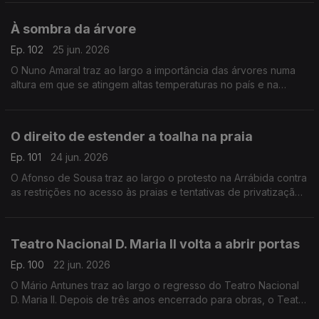
globo.
À sombra da árvore
Ep. 102
25 jun. 2026
O Nuno Amaral traz ao largo a importância das árvores numa
altura em que se atingem altas temperaturas no país e na
Europa.
O direito de estender a toalha na praia
Ep. 101
24 jun. 2026
O Afonso de Sousa traz ao largo o protesto na Arrábida contra
as restrições no acesso às praias e tentativas de privatização
de espaços públicos
Teatro Nacional D. Maria II volta a abrir portas
Ep. 100
22 jun. 2026
O Mário Antunes traz ao largo o regresso do Teatro Nacional
D. Maria II. Depois de três anos encerrado para obras, o Teatro
Nacional D. Maria II volta a abrir portas na quarta-feira.