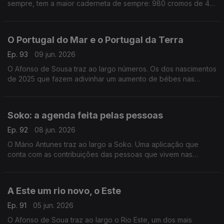
sempre, tem a maior caderneta de sempre: 980 cromos de 48
seleções. No Porto, na Praça Dom João I, miúdos e graúdos
enchem o largo para trocarem cromos.
O Portugal do Mar e o Portugal da Terra
Ep. 93
09 jun. 2026
O Afonso de Sousa traz ao largo números. Os dos nascimentos
de 2025 que fazem adivinhar um aumento de bébes nas
cidades do litoral e os das paróquias do interior que nunca
assentaram tantas mortes.
Soko: a agenda feita pelas pessoas
Ep. 92
08 jun. 2026
O Mário Antunes traz ao largo a Soko. Uma aplicação que
conta com as contribuições das pessoas que vivem nas
cidades e nas vilas e dão conta das festas e dos eventos que
estão a acontecer.
A Este um rio novo, o Este
Ep. 91
05 jun. 2026
O Afonso de Soua traz ao largo o Rio Este, um dos mais