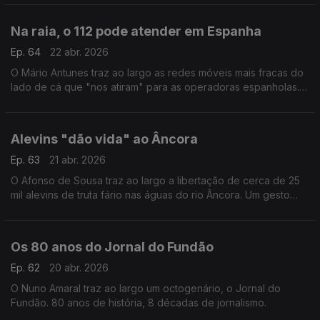
liberdade.
Na raia, o 112 pode atender em Espanha
Ep. 64
22 abr. 2026
O Mário Antunes traz ao largo as redes móveis mais fracas do
lado de cá que "nos atiram" para as operadoras espanholas.
Se for numa emergência e estiver em Mazouco ao ligar o 112,
o mais certo é atenderem do 112 espanhol
Alevins "dão vida" ao Âncora
Ep. 63
21 abr. 2026
O Afonso de Sousa traz ao largo a libertação de cerca de 25
mil alevins de truta fário nas águas do rio Âncora. Um gesto
que combina ciência, conservação e vontade de contrariar o
declínio dos ecossistemas aquáticos.
Os 80 anos do Jornal do Fundão
Ep. 62
20 abr. 2026
O Nuno Amaral traz ao largo um octogenário, o Jornal do
Fundão. 80 anos de história, 8 décadas de jornalismo.