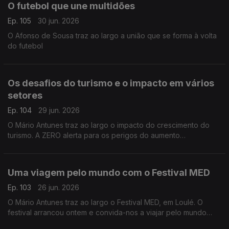
O futebol que une multidões
Ep. 105
30 jun. 2026
O Afonso de Sousa traz ao largo a união que se forma à volta
do futebol
Os desafios do turismo e o impacto em vários
setores
Ep. 104
29 jun. 2026
O Mário Antunes traz ao largo o impacto do crescimento do
turismo. A ZERO alerta para os perigos do aumento
descontrolado do turismo e pede uma taxa de partida cobrada
quando os passageiros deixam o país de avião.
Uma viagem pelo mundo com o Festival MED
Ep. 103
26 jun. 2026
O Mário Antunes traz ao largo o Festival MED, em Loulé. O
festival arrancou ontem e convida-nos a viajar pelo mundo
através da música de artistas vindos dos quatro cantos do