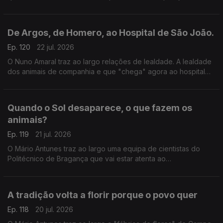
um exclusivo das grandes cidades.
De Argos, de Homero, ao Hospital de São João.
Ep. 120
22 jul. 2026
O Nuno Amaral traz ao largo relações de lealdade. A lealdade
dos animais de companhia e que "chega" agora ao hospital
de São João. A unidade hospitalar autoriza agora a visita de
animais a tutores internados.
Quando o Sol desaparece, o que fazem os
animais?
Ep. 119
21 jul. 2026
O Mário Antunes traz ao largo uma equipa de cientistas do
Politécnico de Bragança que vai estar atenta ao
comportamento dos animais durante o eclipse a 12 de agosto.
Parece que quando o céu muda, os animais respondem?
A tradição volta a florir porque o povo quer
Ep. 118
20 jul. 2026