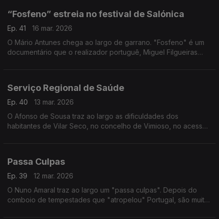
“Fosfeno” estreia no festival de Salónica
Ep. 41
16 mar. 2026
O Mário Antunes chega ao largo de garrano. "Fosfeno" é um
documentário que o realizador portuguê, Miguel Filgueiras
levou para estreia mundial ao Festival Internacional de
Documentário de Salónica.
Serviço Regional de Saúde
Ep. 40
13 mar. 2026
O Afonso de Sousa traz ao largo as dificuldades dos
habitantes de Vilar Seco, no concelho de Vimioso, no acesso
aos cuidados de saúde. E por isso, por lá, até já há quem diga
que o melhor é criar um SRS.
Passa Culpas
Ep. 39
12 mar. 2026
O Nuno Amaral traz ao largo um "passa culpas". Depois do
comboio de tempestades que "atropelou" Portugal, são muitas
os que esperam e deseperam pelas ajudas prometids que