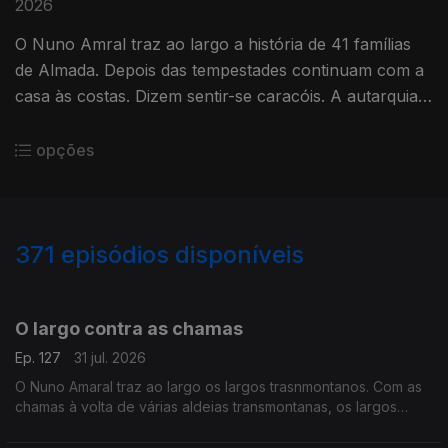
2026
O Nuno Amral traz ao largo a história de 41 famílias
de Almada. Depois das tempestades continuam com a
casa às costas. Dizem sentir-se caracóis. A autarquia
fala em apoio, mas a população diz que não funciona.
opções
371
episódios disponíveis
942969
939026
934290
930250
924728
920694
916039
911529
906684
901829
O largo contra as chamas
Ep. 127
31 jul. 2026
O Nuno Amaral traz ao largo os largos trasnmontanos. Com as
chamas à volta de várias aldeias transmontanas, os largos
servem de ponto de encontro, de abrigo para quem teme que
as chamas invadam a povoação.