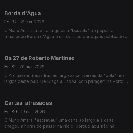
Borda d'Água
Ep. 82
21 mai. 2026
O Nuno Amaral traz ao largo uma "bússola" de papel. O
almanaque Borda d'Água é um clássico português publicado
pela Editorial Minerva desde 1929.
Os 27 de Roberto Martinez
Ep. 81
20 mai. 2026
O Afonso de Sousa traz ao largo as conversas da "bola" nos
largos deste país. De Braga a Lisboa, com paragem na Porto,
em todos os largos se questionam as escolhas do
selecionador nacional.
Cartas, atrasadas!
Ep. 80
19 mai. 2026
O Nuno Amaral "escreveu" uma carta ao largo e a carta
chegou a horas de passar na rádio, porque aqui não há
atrasos. Mas por este país fora, são muitos e "largos" os