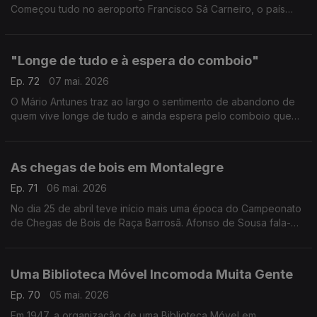
Começou tudo no aeroporto Francisco Sá Carneiro, o país
cruzado de norte a sul, com destino a Faro. Está feito o
batismo de voo de 4 idosas de VN Gaia.
"Longe de tudo e à espera do comboio"
Ep. 72
07 mai. 2026
O Mário Antunes traz ao largo o sentimento de abandono de
quem vive longe de tudo e ainda espera pelo comboio que
"teima" em chegar atrasado. Na linha do Alentejo, entre Beja e
Casa Branca, o atraso é uma "paragem".
As chegas de bois em Montalegre
Ep. 71
06 mai. 2026
No dia 25 de abril teve início mais uma época do Campeonato
de Chegas de Bois de Raça Barrosã. Afonso de Sousa fala-
nos da história e da tradição.
Uma Biblioteca Móvel Incomoda Muita Gente
Ep. 70
05 mai. 2026
Em 1947, a organização de uma Biblioteca Móvel em