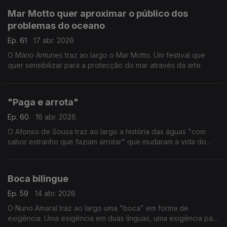
Mar Motto quer aproximar o público dos
problemas do oceano
Ep. 61
17 abr. 2026
O Mário Antunes traz ao largo o Mar Motto. Um festival que
quer sensibilizar para a protecção do mar através da arte.
"Paga e arrota"
Ep. 60
16 abr. 2026
O Afonso de Sousa traz ao largo a história das águas "com
sabor estranho que faziam arrotar" que mudaram a vida do
Vidago. Por estes dias, o que também mudou por lá foi o
acesso ao Parque Termal. Agora custa 2,5 euros.
Boca bilingue
Ep. 59
14 abr. 2026
O Nuno Amaral traz ao largo uma "boca" em forma de
exigência. Uma exigência em duas línguas, uma exigência para