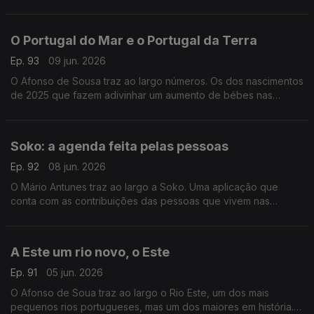
seleções. No Porto, na Praça Dom João I, miúdos e graúdos
enchem o largo para trocarem cromos.
O Portugal do Mar e o Portugal da Terra
Ep. 93
09 jun. 2026
O Afonso de Sousa traz ao largo números. Os dos nascimentos
de 2025 que fazem adivinhar um aumento de bébes nas
cidades do litoral e os das paróquias do interior que nunca
assentaram tantas mortes.
Soko: a agenda feita pelas pessoas
Ep. 92
08 jun. 2026
O Mário Antunes traz ao largo a Soko. Uma aplicação que
conta com as contribuições das pessoas que vivem nas
cidades e nas vilas e dão conta das festas e dos eventos que
estão a acontecer.
A Este um rio novo, o Este
Ep. 91
05 jun. 2026
O Afonso de Soua traz ao largo o Rio Este, um dos mais
pequenos rios portugueses, mas um dos maiores em história.