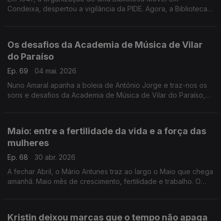
Condeixa, despertou a vigilância da PIDE. Agora, a Biblioteca
Móvel está de regresso a Condeixa e Mário Antunes fala-nos
dela.
Os desafios da Academia de Música de Vilar
do Paraíso
Ep. 69
04 mai. 2026
Nuno Amaral apanha a boleia de António Jorge e traz-nos os
sons e desafios da Academia de Música de Vilar do Paraíso,
em Vila Nova de Gaia.
Maio: entre a fertilidade da vida e a força das
mulheres
Ep. 68
30 abr. 2026
A fechar Abril, o Mário Antunes traz ao largo o Maio que chega
amanhã. Maio mês de crescimento, fertilidade e trabalho. O
Mário traz ao largo todas as mulheres que, diariamente
compatibilizam o trabalho e a família.
Kristin deixou marcas que o tempo não apaga