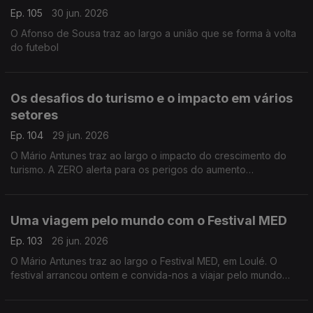
Ep. 105
30 jun. 2026
O Afonso de Sousa traz ao largo a união que se forma à volta
do futebol
Os desafios do turismo e o impacto em vários
setores
Ep. 104
29 jun. 2026
O Mário Antunes traz ao largo o impacto do crescimento do
turismo. A ZERO alerta para os perigos do aumento
descontrolado do turismo e pede uma taxa de partida cobrada
quando os passageiros deixam o país de avião.
Uma viagem pelo mundo com o Festival MED
Ep. 103
26 jun. 2026
O Mário Antunes traz ao largo o Festival MED, em Loulé. O
festival arrancou ontem e convida-nos a viajar pelo mundo
através da música de artistas vindos dos quatro cantos do
globo.