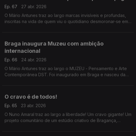
Ep. 67
27 abr. 2026
O Mário Antunes traz ao largo marcas invisíveis e profundas,
inscritas na vida de quem viu o quotidiano desmoronar-se em
poucas horas. Três meses depois da tempestade Kristin.
Braga inaugura Muzeu com ambição
internacional
Ep. 66
24 abr. 2026
O Mário Antunes traz ao largo o MUZEU - Pensamento e Arte
Contemporânea DST. Foi inaugurado em Braga e nasceu da
coleção privada de José Teixeira, com o objetivo de pôr
Braga no mapa turístico mundial.
O cravo é de todos!
Ep. 65
23 abr. 2026
O Nuno Amaral traz ao largo a liberdade! Um cravo gigante! Um
projeto comunitário de um estúdio criativo de Bragança,
construiu um cravo gigante e convida-nos a dar voz à
liberdade.