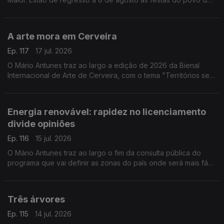
Campo Maior, caracterizadas pelo florido das ruas e que só
acontecem quando o povo quer.
A arte mora em Cerveira
Ep. 117
17 jul. 2026
O Mário Antunes traz ao largo a edição de 2026 da Bienal
Internacional de Arte de Cerveira, com o tema "Territórios sem
Fronteira". A bienal representa um caso exemplar de como a
cultura pode transformar um território.
Energia renovável: rapidez no licenciamento
divide opiniões
Ep. 116
15 jul. 2026
O Mário Antunes traz ao largo o fim da consulta pública do
programa que vai definir as zonas do país onde será mais fácil
instalar centrais de energia eólica e solar.
Três árvores
Ep. 115
14 jul. 2026