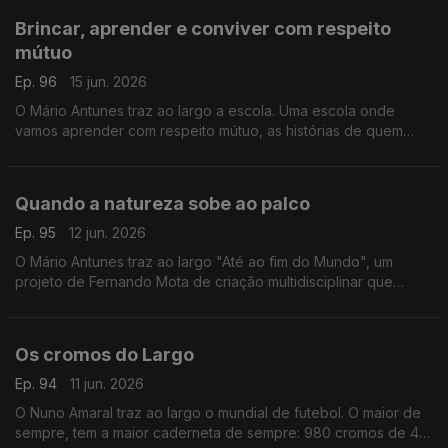
Brincar, aprender e conviver com respeito
mútuo
Ep. 96
15 jun. 2026
O Mário Antunes traz ao largo a escola. Uma escola onde
vamos aprender com respeito mútuo, as histórias de quem
brinca e estuda. É na escola da Ferradeira, em Faro.
Quando a natureza sobe ao palco
Ep. 95
12 jun. 2026
O Mário Antunes traz ao largo "Até ao fim do Mundo", um
projeto de Fernando Mota de criação multidisciplinar que
cruza geologia, música, literatura e vídeo numa reflexão sobre
o tempo profundo e a condição humana.
Os cromos do Largo
Ep. 94
11 jun. 2026
O Nuno Amaral traz ao largo o mundial de futebol. O maior de
sempre, tem a maior caderneta de sempre: 980 cromos de 48