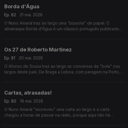
Borda d'Água
Ep. 82
21 mai. 2026
O Nuno Amaral traz ao largo uma "bússola" de papel. O
almanaque Borda d'Água é um clássico português publicado
pela Editorial Minerva desde 1929.
Os 27 de Roberto Martinez
Ep. 81
20 mai. 2026
O Afonso de Sousa traz ao largo as conversas da "bola" nos
largos deste país. De Braga a Lisboa, com paragem na Porto,
em todos os largos se questionam as escolhas do
selecionador nacional.
Cartas, atrasadas!
Ep. 80
19 mai. 2026
O Nuno Amaral "escreveu" uma carta ao largo e a carta
chegou a horas de passar na rádio, porque aqui não há
atrasos. Mas por este país fora, são muitos e "largos" os
atrasos na volta do correio.