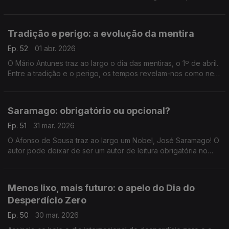
custos da guerra e de poesia.
Tradição e perigo: a evolução da mentira
Ep. 52
01 abr. 2026
O Mário Antunes traz ao largo o dia das mentiras, o 1º de abril.
Entre a tradição e o perigo, os tempos revelam-nos como nem
sempre a mentira tem perna curta.
Saramago: obrigatório ou opcional?
Ep. 51
31 mar. 2026
O Afonso de Sousa traz ao largo um Nobel, José Saramago! O
autor pode deixar de ser um autor de leitura obrigatória no
12.º ano.
Menos lixo, mais futuro: o apelo do Dia do
Desperdício Zero
Ep. 50
30 mar. 2026