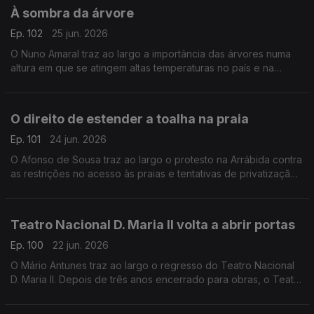
À sombra da árvore
Ep. 102
25 jun. 2026
O Nuno Amaral traz ao largo a importância das árvores numa
altura em que se atingem altas temperaturas no país e na
Europa.
O direito de estender a toalha na praia
Ep. 101
24 jun. 2026
O Afonso de Sousa traz ao largo o protesto na Arrábida contra
as restrições no acesso às praias e tentativas de privatização
de espaços públicos
Teatro Nacional D. Maria II volta a abrir portas
Ep. 100
22 jun. 2026
O Mário Antunes traz ao largo o regresso do Teatro Nacional
D. Maria II. Depois de três anos encerrado para obras, o Teatro
Nacional D. Maria II volta a abrir portas na quarta-feira.