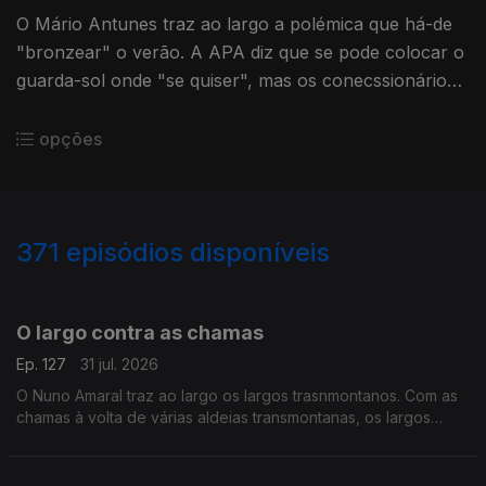
O Mário Antunes traz ao largo a polémica que há-de
"bronzear" o verão. A APA diz que se pode colocar o
guarda-sol onde "se quiser", mas os conecssionários
de praia não concordam.
opções
371
episódios disponíveis
942969
939026
934290
930250
924728
920694
916039
911529
906684
O largo contra as chamas
Ep. 127
31 jul. 2026
O Nuno Amaral traz ao largo os largos trasnmontanos. Com as
chamas à volta de várias aldeias transmontanas, os largos
servem de ponto de encontro, de abrigo para quem teme que
as chamas invadam a povoação.