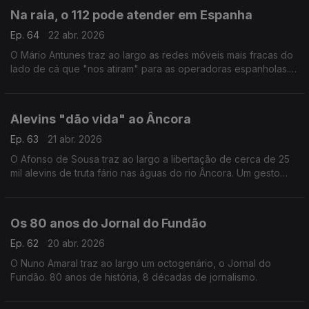
Na raia, o 112 pode atender em Espanha
Ep. 64
22 abr. 2026
O Mário Antunes traz ao largo as redes móveis mais fracas do
lado de cá que "nos atiram" para as operadoras espanholas.
Se for numa emergência e estiver em Mazouco ao ligar o 112,
o mais certo é atenderem do 112 espanhol
Alevins "dão vida" ao Âncora
Ep. 63
21 abr. 2026
O Afonso de Sousa traz ao largo a libertação de cerca de 25
mil alevins de truta fário nas águas do rio Âncora. Um gesto
que combina ciência, conservação e vontade de contrariar o
declínio dos ecossistemas aquáticos.
Os 80 anos do Jornal do Fundão
Ep. 62
20 abr. 2026
O Nuno Amaral traz ao largo um octogenário, o Jornal do
Fundão. 80 anos de história, 8 décadas de jornalismo.