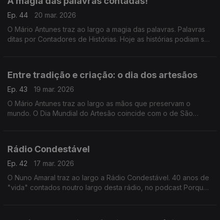
A magia das palavras contadas!
Ep. 44
20 mar. 2026
O Mário Antunes traz ao largo a magia das palavras. Palavras
ditas por Contadores de Histórias. Hoje as histórias podiam ser
sobre primavera ou felicidade! Mas foquemo-nos nos
Contadores de História, o dia também é deles
Entre tradição e criação: o dia dos artesãos
Ep. 43
19 mar. 2026
O Mário Antunes traz ao largo as mãos que preservam o
mundo. O Dia Mundial do Artesão coincide com o de São
José, considerado o padroeiro dos trabalhadores e dos
artesãos. Guardam tradições e cuidam de identidades.
Rádio Condestável
Ep. 42
17 mar. 2026
O Nuno Amaral traz ao largo a Rádio Condestável. 40 anos de
"vida" contados noutro largo desta rádio, no podcast Porque
vivo aqui.