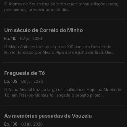
O Afonso de Souso traz ao largo quem tenha soluções para,
pelo menos, prevenir os incêndios.
Um século de Correio do Minho
Ep. 110
07 jul. 2026
O Mário Antunes traz ao largo os 100 anos do Correio do
Minho, fundado por Álvaro Pipa a 6 de julho de 1926. Um
século de forte ligação à comunidade, de informação de
proximidade e cobertura de acontecimentos locais.
Freguesia de Tó
Ep. 109
06 jul. 2026
O Nuno Amaral traz ao largo um multibanco. Hoje, na Aldeia de
Tó, em Trás-os-Montes foi lançado o projeto piloto
multibanco+ próximo. Os fregueses vão levantar dinheiro às
juntas de freguesia.
As memórias passadas de Vouzela
Ep. 108
03 jul. 2026