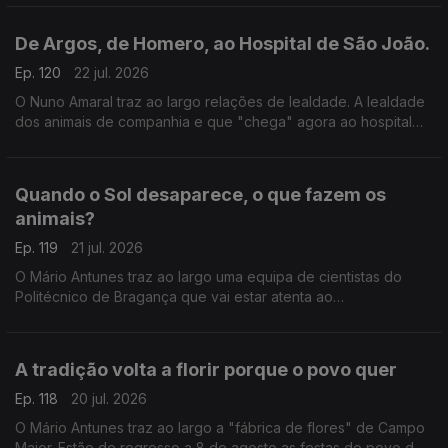
De Argos, de Homero, ao Hospital de São João.
Ep. 120
22 jul. 2026
O Nuno Amaral traz ao largo relações de lealdade. A lealdade
dos animais de companhia e que "chega" agora ao hospital
de São João. A unidade hospitalar autoriza agora a visita de
animais a tutores internados.
Quando o Sol desaparece, o que fazem os
animais?
Ep. 119
21 jul. 2026
O Mário Antunes traz ao largo uma equipa de cientistas do
Politécnico de Bragança que vai estar atenta ao
comportamento dos animais durante o eclipse a 12 de agosto.
Parece que quando o céu muda, os animais respondem?
A tradição volta a florir porque o povo quer
Ep. 118
20 jul. 2026
O Mário Antunes traz ao largo a "fábrica de flores" de Campo
Maior. Estão de regresso a 8 de agosto as festas do povo de