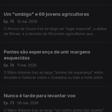
terras de origem. Uma vontade "travada" pela falta de
transportes, emprego e serviços públicos.
Um "umbigo" e 69 jovens agricultores
Ep. 75
12 mai. 2026
O Afonso de Souso traz ao largo um "lugar especial", a aldeia
de Morais, e a decisão de 69 jovens agricultores que
decidiram "olhar para a terra" e ficar em Macedo de
Cavaleiros.
Pontes são esperança de unir margens
esquecidas
Ep. 74
11 mai. 2026
O Mário Antunes traz ao largo "pontes de esperança" entre
Alcoutim e Sanlucar sobre o Guadiana ou mais a norte entre
Montalvão e Cedillo sobre o rio Sever. Pontes que deixem de
ser meros traços desenhados no papel.
Nunca é tarde para levantar voo
Ep. 73
08 mai. 2026
O Mário Antunes traz ao largo "um sonho acima das nuvens".