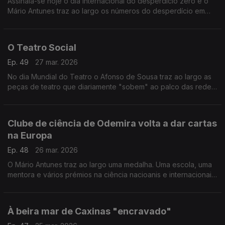
Assinala-se hoje o dia internacional do desperdício zero e o
Mário Antunes traz ao largo os números do desperdício em
Portugal e a urgência da promoção de uma economia mais
circular e sustentável.
O Teatro Social
Ep. 49
27 mar. 2026
No dia Mundial do Teatro o Afonso de Sousa traz ao largo as
peças de teatro que diariamente "sobem" ao palco das redes
sociais.
Clube de ciência de Odemira volta a dar cartas
na Europa
Ep. 48
26 mar. 2026
O Mário Antunes traz ao largo uma medalha. Uma escola, uma
mentora e vários prémios na ciência nacioanis e internacionais.
A Madalena Oliveira foi a Milão e trouxe de lá uma medalha de
prata.
À beira mar de Caxinas "encravado"