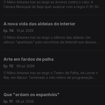
O Mário Antunes traz ao largo as árvores contra o calor. A
Câmara Municipal de Beja quer avançar com a regra 3-30-300,
para proteger a população das ondas de calor.
A nova vida das aldeias do interior
Ep. 114
13 jul. 2026
O Mário Antunes traz ao largo o silêncio das aldeias. Um
siêncio "apanhado" pelo microfone da Antena1 num desses
lugares nos quais já só quase há gente idosa. Um interior que
envelhece.
Arte em fardos de palha
Ep. 112
09 jul. 2026
O Mário Antunes traz ao largo o Teatro de Palha, da Lavrar o
Mar, em Aljezur. Terminado o mês inteiro de programação
cultural, o teatro é desmontado e os fardos de palha hão-de
ser alimento para o gado.
Que "ardam os espanhóis"
Ep. 111
08 jul. 2026