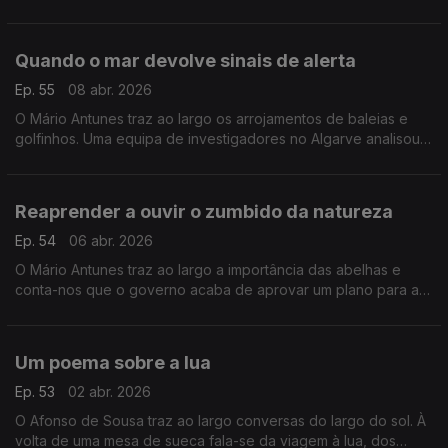
encantava os miudos com as histórias que inventava a partir
dos livros da biblioteca com rodas.
Quando o mar devolve sinais de alerta
Ep. 55
08 abr. 2026
O Mário Antunes traz ao largo os arrojamentos de baleias e
golfinhos. Uma equipa de investigadores no Algarve analisou
dados com 46 anos e os resultados podem ajudar a encontrar
soluções.
Reaprender a ouvir o zumbido da natureza
Ep. 54
06 abr. 2026
O Mário Antunes traz ao largo a importância das abelhas e
conta-nos que o governo acaba de aprovar um plano para a
conservação e sustentabilidade de insetos polinizadores em
Portugal.
Um poema sobre a lua
Ep. 53
02 abr. 2026
O Afonso de Sousa traz ao largo conversas do largo do sol. À
volta de uma mesa de sueca fala-se da viagem à lua, dos