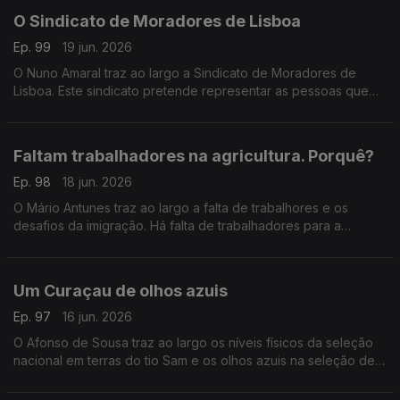
O Sindicato de Moradores de Lisboa
Ep. 99
19 jun. 2026
O Nuno Amaral traz ao largo a Sindicato de Moradores de
Lisboa. Este sindicato pretende representar as pessoas que
têm medo de ficar sem casa durante esta crise da habitação.
Faltam trabalhadores na agricultura. Porquê?
Ep. 98
18 jun. 2026
O Mário Antunes traz ao largo a falta de trabalhores e os
desafios da imigração. Há falta de trabalhadores para a
apanha do tomate. Num país onde cresce a ideia de que há
imigrantes a mais, faltam braços no campo.
Um Curaçau de olhos azuis
Ep. 97
16 jun. 2026
O Afonso de Sousa traz ao largo os níveis físicos da seleção
nacional em terras do tio Sam e os olhos azuis na seleção de
Curaçau.