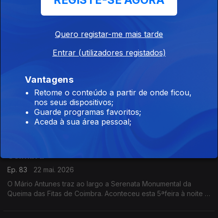
REGISTE-SE AGORA
O Mário Antunes traz ao largo as mais de 800 fachadas de
azulejos da cidade de Ovar. Esta 4ªfeira a Escola de Artes e
Ofícios reúne no "Azulejo & Cidade" especialistas para uma
Quero registar-me mais tarde
reflexão sobre esse ativo do território.
Entrar (utilizadores registados)
Vitória do Torreense devolve emoção e
orgulho à cidade
Vantagens
Ep. 84
25 mai. 2026
Retome o conteúdo a partir de onde ficou,
O Mário Antunes traz ao largo emoções e "recompensas"
nos seus dispositivos;
coletivas. O Torreense ganhou a Taça de Portugal. Foi ao
Guarde programas favoritos;
Jamor vencer o Sporting e no regresso a casa encontrou a
Aceda à sua área pessoal;
cidade do carnaval vestida de azul e grená.
Uma estreia histórica na noite maior de
Coimbra
Ep. 83
22 mai. 2026
O Mário Antunes traz ao largo a Serenata Monumental da
Queima das Fitas de Coimbra. Aconteceu esta 5ªfeira à noite e
foi histórica, ouviram-se, pela primeira vez, vozes femininas.