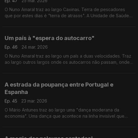
Ep. 47
25 mar. 2026
O Nuno Amaral traz ao largo Caxinas. Terra de pescadores
que por estes dias é "terra de atrasos". A Unidade de Saúde
Familiar inaugurada há 4 semanas ainda não abriu portas. Falta
transferir o sistema de comunicação.
Um país à "espera do autocarro"
Ep. 46
24 mar. 2026
O Nuno Amaral traz ao largo um país a duas velocidades. Traz
ao largo outros largos onde os autocarros não passam, onde
o táxi é a única solução, a preços elevados, e noutros a boleia
dos vizinhos normalizou-se.
A estrada da poupança entre Portugal e
Espanha
Ep. 45
23 mar. 2026
O Mário Antunes traz ao largo uma "dança moderana da
economia". Uma dança que acontece na linha invisível que
separa Portugal de Espanha e "dançada" pelas gente da raia
por causa do preço do
combustível.