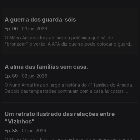
Foi enorme no tempo dos romanos e passou tempos difíceis
nos últimos dois séculos.
A guerra dos guarda-sóis
Ep. 90
03 jun. 2026
O Mário Antunes traz ao largo a polémica que há-de
"bronzear" o verão. A APA diz que se pode colocar o guarda-
sol onde "se quiser", mas os conecssionários de praia não
concordam.
A alma das famílias sem casa.
Ep. 89
02 jun. 2026
O Nuno Amral traz ao largo a história de 41 famílias de Almada.
Depois das tempestades continuam com a casa às costas.
Dizem sentir-se caracóis. A autarquia fala em apoio, mas a
população diz que não funciona.
Um retrato ilustrado das relações entre
"Vizinhos"
Ep. 88
01 jun. 2026
O Mário Antunes traz ao largo histórias de Vizinhos em banda