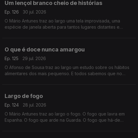
Um lençol branco cheio de histórias
Ep. 126
30 jul. 2026
O Mário Antunes traz ao largo uma tela improvisada, uma
espécie de janela aberta para tantos lugares distantes e
estorias de vidas desconhecidas. É o cinema ao ar livre que
vai encher largos e praças neste mês de agosto.
O que é doce nunca amargou
Ep. 125
29 jul. 2026
O Afonso de Sousa traz ao largo um estudo sobre os hábitos
alimentares dos mais pequenso. E todos sabemos que no
verão os excessos alimentares entram nas ementas de miúdos
e graúdos. Porque o que é doce, nunca amargou.
Largo de fogo
Ep. 124
28 jul. 2026
O Mário Antunes traz ao largo o fogo. O fogo que lavra em
Espanha. O fogo que arde na Guarda. O fogo que há-de
chegar. Fogo que chega muitas vezes pela mão criminosa do
homem.