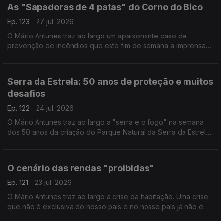
As "Sapadoras de 4 patas" do Corno do Bico
Ep. 123
27 jul. 2026
O Mário Antunes traz ao largo um apaixonante caso de
prevenção de incêndios que este fim de semana a imprensa
deu a conhecer: Cabras sapadoras em Paredes de Coura.
Serra da Estrela: 50 anos de proteção e muitos
desafios
Ep. 122
24 jul. 2026
O Mário Antunes traz ao largo a "serra e o fogo" na semana
dos 50 anos da criação do Parque Natural da Serra da Estrela.
50 anos marcados por violentos incêndios florestais e por
promessas de revitalização.
O cenário das rendas "proibidas"
Ep. 121
23 jul. 2026
O Mário Antunes traz ao largo a crise da habitação. Uma crise
que não é exclusiva do nosso país e no nosso país já não é
um exclusivo das grandes cidades.