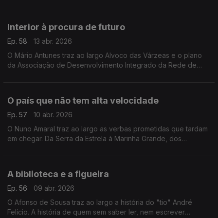
"terminar" projectos e no combate à interioridade de Portugal
e Espanha.
Interior à procura de futuro
Ep. 58
13 abr. 2026
O Mário Antunes traz ao largo Alvoco das Várzeas e o plano
da Associação de Desenvolvimento Integrado da Rede de
Aldeias de Montanha para 41 aldeias nas serras da Estrela e da
Gardunha.
O país que não tem alta velocidade
Ep. 57
10 abr. 2026
O Nuno Amaral traz ao largo as verbas prometidas que tardam
em chegar. Da Serra da Estrela à Marinha Grande, dos
incêndios de 2022 ao comboio de tempestades que no início
do ano afetou a região centro.
A biblioteca e a figueira
Ep. 56
09 abr. 2026
O Afonso de Sousa traz ao largo a história do "tio" André
Felício. A história de quem sem saber ler, nem escrever