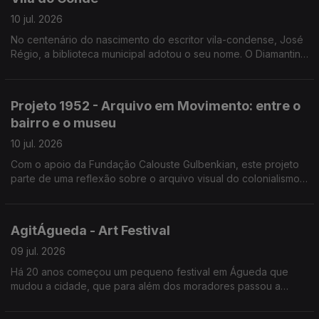
10 jul. 2026
No centenário do nascimento do escritor vila-condense, José
Régio, a biblioteca municipal adotou o seu nome. O Diamantino
José guia-nos numa visita à biblioteca e aos projetos, como a
biblioteca itinerante e de praia.
Projeto 1952 - Arquivo em Movimento: entre o
bairro e o museu
10 jul. 2026
Com o apoio da Fundação Calouste Gulbenkian, este projeto
parte de uma reflexão sobre o arquivo visual do colonialismo
português, classificado como património “sensível”.
AgitÁgueda - Art Festival
09 jul. 2026
Há 20 anos começou um pequeno festival em Águeda que
mudou a cidade, que para além dos moradores passou a
contar com os visitantes que foram aumentando. João André
Oliveira descreve-nos tudo que se vai passar.