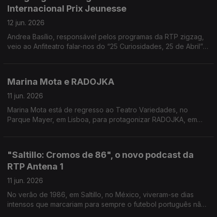
Internacional Prix Jeunesse
12 jun. 2026
Andrea Basílio, responsável pelos programas da RTP zigzag,
veio ao Anfiteatro falar-nos do “25 Curiosidades, 25 de Abril” -
o programa distinguido.
Marina Mota e RADOJKA
11 jun. 2026
Marina Mota está de regresso ao Teatro Variedades, no
Parque Mayer, em Lisboa, para protagonizar RADOJKA, em
cena até 28 de junho. Carina Jorge conversou com a artista.
"Saltillo: Cromos de 86", o novo podcast da
RTP Antena 1
11 jun. 2026
No verão de 1986, em Saltillo, no México, viveram-se dias
intensos que marcariam para sempre o futebol português não
apenas pelo que aconteceu em campo, mas sobretudo pelo