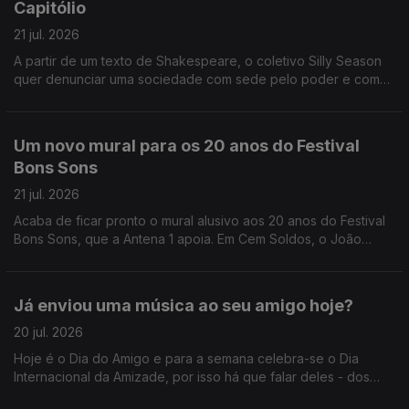
Capitólio
21 jul. 2026
A partir de um texto de Shakespeare, o coletivo Silly Season
quer denunciar uma sociedade com sede pelo poder e com
pouca moral, conta-nos a Sandy Gageiro que foi assistir a um
ensaio no Capitólio.
Um novo mural para os 20 anos do Festival
Bons Sons
21 jul. 2026
Acaba de ficar pronto o mural alusivo aos 20 anos do Festival
Bons Sons, que a Antena 1 apoia. Em Cem Soldos, o João
André Oliveira conversa com o artista plástico, autor da obra,
Nuno Saraiva.
Já enviou uma música ao seu amigo hoje?
20 jul. 2026
Hoje é o Dia do Amigo e para a semana celebra-se o Dia
Internacional da Amizade, por isso há que falar deles - dos
amigos e da amizade, uma presença constante na Música, que