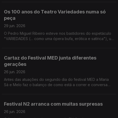
as homenagens à icónica atriz.
Os 100 anos do Teatro Variedades numa só
peça
29 jun. 2026
O Pedro Miguel Ribeiro esteve nos bastidores do espetáculo
"VARIEDADES (… como uma ópera bufa, erótica e satírica"), um
dos pontos altos das celebrações do centenário do Teatro
Variedades.
Cartaz do Festival MED junta diferentes
gerações
26 jun. 2026
Antes das atuações do segundo dia do festival MED a Maria
Sá e Melo faz o balanço de como está a correr e conversa
com Vitorino que também passou por Loulé.
Festival N2 arranca com muitas surpresas
26 jun. 2026