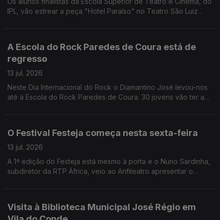
Os alunos finalistas da Escola Superior de Teatro e Cinema, do
IPL, vão estrear a peça "Hotel Paraíso" no Teatro São Luiz .
A Escola do Rock Paredes de Coura está de
regresso
13 jul. 2026
Neste Dia Internacional do Rock o Diamantino José levou-nos
até à Escola do Rock Paredes de Coura. 30 jovens vão ter a
oportunidade de participar em concertos, workshops, entre
outras iniciativas.
O Festival Festeja começa nesta sexta-feira
13 jul. 2026
A 1ª edição do Festeja está mesmo à porta e o Nuno Sardinha,
subdiretor da RTP África, veio ao Anfiteatro apresentar o
cartaz.
Visita à Biblioteca Municipal José Régio em
Vila do Conde