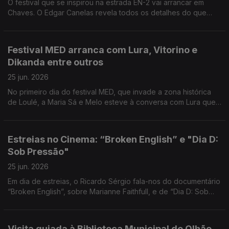
O festival que se inspirou na estrada EN-2 vai arrancar em
Chaves. O Edgar Canelas revela todos os detalhes do que
está previsto.
Festival MED arranca com Lura, Vitorino e
Dikanda entre outros
25 jun. 2026
No primeiro dia do festival MED, que invade a zona histórica
de Loulé, a Maria Sá e Melo esteve à conversa com Lura que
assinala 30 anos de carreira.
Estreias no Cinema: “Broken English” e "Dia D:
Sob Pressão"
25 jun. 2026
Em dia de estreias, o Ricardo Sérgio fala-nos do documentário
“Broken English”, sobre Marianne Faithfull, e de “Dia D: Sob
Pressão”, uma versão diferente sobre o desembarque na
Normandia.
Visita guiada à Biblioteca Municipal de Olhão