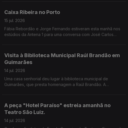
do Castelo, como nos conta a Valentina Jesus.
Caixa Ribeira no Porto
15 jul. 2026
Fábia Rebordão e Jorge Fernando estiveram esta manhã nos
estúdios da Antena 1 para uma conversa com José Carlos
Trindade.
Visita à Biblioteca Municipal Raúl Brandão em
Guimarães
14 jul. 2026
Uma casa senhorial deu lugar à biblioteca municipal de
Guimarães, que presta homenagem a Raúl Brandão. A
Valentina Jesus leva-nos a conhecer todos os detalhes do
edíficio e dos projetos desenvolvidos.
A peça "Hotel Paraíso" estreia amanhã no
Teatro São Luiz.
14 jul. 2026