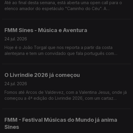
Até ao final desta semana, está aberta uma open call para o
elenco amador do espetáculo "Caminho do Céu". A
encenadora, Rita Cabaço, fala-nos sobre este projeto que vai
passar por Lisboa, Viseu e Loulé.
FMM Sines - Música e Aventura
24 jul. 2026
Hoje é o João Torgal que nos reporta a partir da costa
alentejana e tem um convidado que fala português com
açucar.
O Livrindie 2026 já começou
24 jul. 2026
Fomos até Arcos de Valdevez, com a Valentina Jesus, onde já
começou a 4ª edição do Livrindie 2026, com um cartaz
literário plural, alternativo e independente.
FMM - Festival Músicas do Mundo já anima
Sines