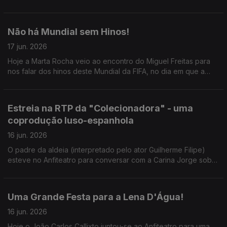
Não há Mundial sem Hinos!
17 jun. 2026
Hoje a Marta Rocha veio ao encontro do Miguel Freitas para
nos falar dos hinos deste Mundial da FIFA, no dia em que a
competição arranca para Portugal.
Estreia na RTP da "Colecionadora" - uma
coprodução luso-espanhola
16 jun. 2026
O padre da aldeia (interpretado pelo ator Guilherme Filipe)
esteve no Anfiteatro para conversar com a Carina Jorge sobre
a série que mistura fantasia, mistério e sobrenatural.
Uma Grande Festa para a Lena D'Água!
16 jun. 2026
Hoje o João Carlos Callixto juntou-se ao Anfiteatro para uma