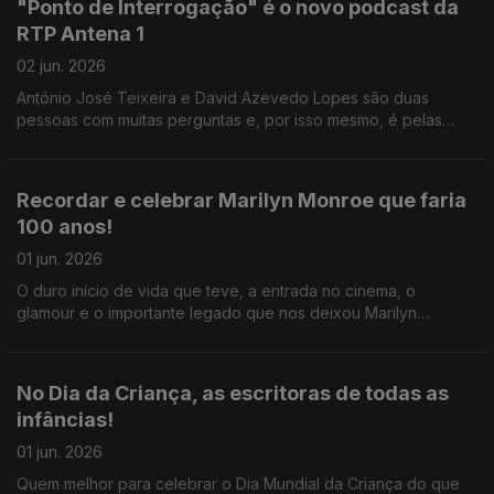
"Ponto de Interrogação" é o novo podcast da
RTP Antena 1
02 jun. 2026
António José Teixeira e David Azevedo Lopes são duas
pessoas com muitas perguntas e, por isso mesmo, é pelas
mãos deles que nasce o podcast "Ponto de Interrogação".
Recordar e celebrar Marilyn Monroe que faria
100 anos!
01 jun. 2026
O duro início de vida que teve, a entrada no cinema, o
glamour e o importante legado que nos deixou Marilyn
Monroe, tudo isso é desvendado e recordado pelo Ricardo
Sérgio.
No Dia da Criança, as escritoras de todas as
infâncias!
01 jun. 2026
Quem melhor para celebrar o Dia Mundial da Criança do que