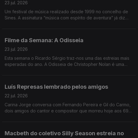
23 jul. 2026
Um festival de música realizado desde 1999 no concelho de
Sines. A assinatura “música com espírito de aventura” já diz
muito e o João André Oliveira conta o resto, transportando-
nos até à costa alentejana.
Filme da Semana: A Odisseia
23 jul. 2026
Esta semana o Ricardo Sérgio traz-nos uma das estreias mais
esperadas do ano. A Odisseia de Christopher Nolan é uma
interpretação muito pessoal do realizador. É a sua leitura do
poema épico à luz dos dias de hoje.
Luís Represas lembrado pelos amigos
22 jul. 2026
Carina Jorge conversa com Fernando Pereira e Gil do Carmo,
dois amigos do cantor e compositor que morreu hoje aos 69
anos. Depois de uma manhã com emissão especial, voltamos à
tarde a recordar estórias, agora junto de amigos.
Macbeth do coletivo Silly Season estreia no