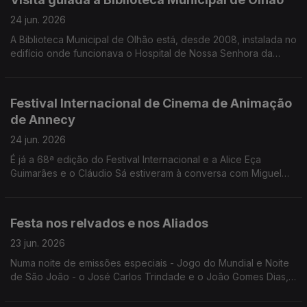
24 jun. 2026
A Biblioteca Municipal de Olhão está, desde 2008, instalada no
edifício onde funcionava o Hospital de Nossa Senhora da
Conceição. O Edgar Canelas conta-nos a história e leva-nos
numa breve visita.
Festival Internacional de Cinema de Animação
de Annecy
24 jun. 2026
É já a 68ª edição do Festival Internacional e a Alice Eça
Guimarães e o Cláudio Sá estiveram à conversa com Miguel
Freitas para contar todos os detalhes.
Festa nos relvados e nos Aliados
23 jun. 2026
Numa noite de emissões especiais - Jogo do Mundial e Noite
de São João - o José Carlos Trindade e o João Gomes Dias,
explicaram tudo o que está previsto para o jogo entre Portugal
e o Uzbequistão e para a noite de São João no Porto.