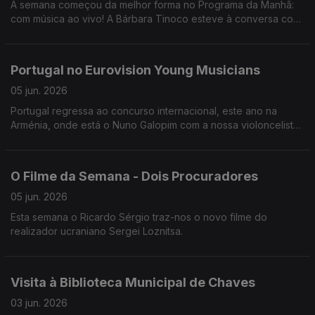
A semana começou da melhor forma no Programa da Manhã:
com música ao vivo! A Bárbara Tinoco esteve à conversa com
o Miguel Freitas sobre o novo álbum "Hormonal".
Portugal no Eurovision Young Musicians
05 jun. 2026
Portugal regressa ao concurso internacional, este ano na
Arménia, onde está o Nuno Galopim com a nossa violoncelista
de 19 anos, a Beatriz Li Rosão.
O Filme da Semana - Dois Procuradores
05 jun. 2026
Esta semana o Ricardo Sérgio traz-nos o novo filme do
realizador ucraniano Sergei Loznitsa.
Visita à Biblioteca Municipal de Chaves
03 jun. 2026