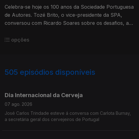
Celebra-se hoje os 100 anos da Sociedade Portuguesa
de Autores. Tozé Brito, o vice-presidente da SPA,
conversou com Ricardo Soares sobre os desafios, a
missão e o que o futuro reserva à Sociedade
Portuguesa de Autores.
opções
505
episódios disponíveis
945216
942933
941355
938964
936988
934317
932134
930227
Dia Internacional da Cerveja
07 ago. 2026
José Carlos Trindade esteve á conversa com Carlota Burnay,
a secretária geral dos cervejeiros de Portugal