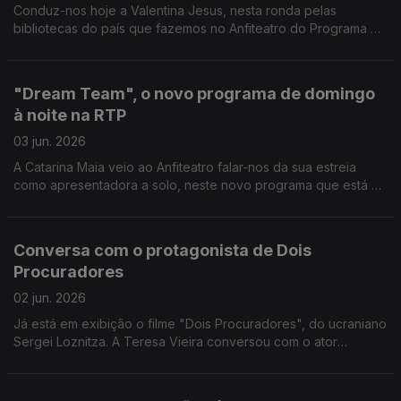
Conduz-nos hoje a Valentina Jesus, nesta ronda pelas
bibliotecas do país que fazemos no Anfiteatro do Programa da
Tarde, por entre livros e muita cultura no Alto Tâmega.
"Dream Team", o novo programa de domingo
à noite na RTP
03 jun. 2026
A Catarina Maia veio ao Anfiteatro falar-nos da sua estreia
como apresentadora a solo, neste novo programa que está a
apresentar na RTP 1.
Conversa com o protagonista de Dois
Procuradores
02 jun. 2026
Já está em exibição o filme "Dois Procuradores", do ucraniano
Sergei Loznitza. A Teresa Vieira conversou com o ator
protagonista, Aleksandr Kuznetsov, e partilhou momentos
dessa conversa com a Carina Jorge.