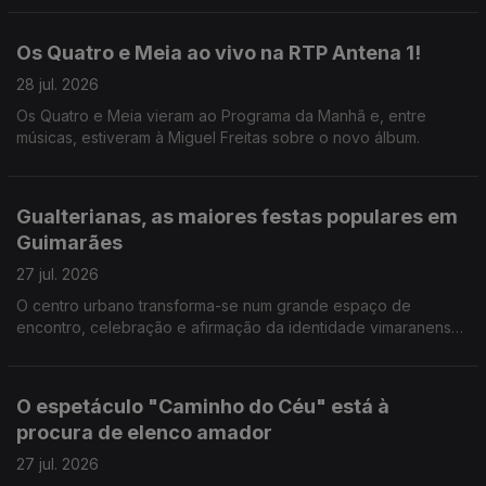
Os Quatro e Meia ao vivo na RTP Antena 1!
28 jul. 2026
Os Quatro e Meia vieram ao Programa da Manhã e, entre
músicas, estiveram à Miguel Freitas sobre o novo álbum.
Gualterianas, as maiores festas populares em
Guimarães
27 jul. 2026
O centro urbano transforma-se num grande espaço de
encontro, celebração e afirmação da identidade vimaranense.
E há uma agenda forte de concertos. A Valentina Jesus não
perdeu a oprtunidade.
O espetáculo "Caminho do Céu" está à
procura de elenco amador
27 jul. 2026