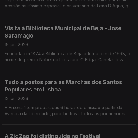
ocasião muitíssimo especial: o aniversário da Lena D'Água, que
também se juntou a nós! Foi uma Grande Festa!
Visita à Biblioteca Municipal de Beja - José
Saramago
15 jun. 2026
Fundada em 1874 a Biblioteca de Beja adotou, desde 1998, o
nome do prémio Nobel da Literatura. O Edgar Canelas leva-
nos a conhecer a Biblioteca Municipal de Beja / José
Saramago.
Tudo a postos para as Marchas dos Santos
Populares em Lisboa
12 jun. 2026
A Antena 1 tem preparadas 6 horas de emissão a partir da
Avenida da Liberdade, para lhe levar todos os pormenores
das Marchas de Santo António.
A ZigZag foi distinguida no Festival