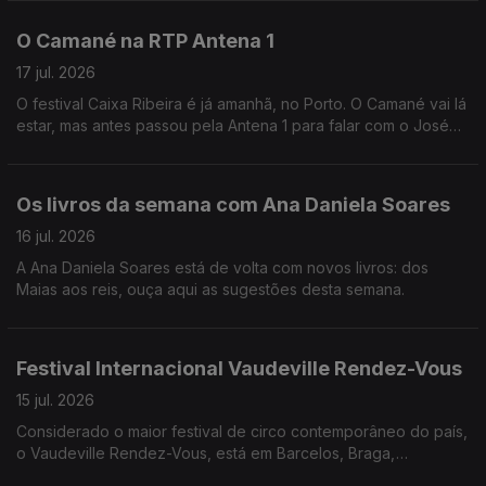
a Andreia Rocha vai recordar.
O Camané na RTP Antena 1
17 jul. 2026
O festival Caixa Ribeira é já amanhã, no Porto. O Camané vai lá
estar, mas antes passou pela Antena 1 para falar com o José
Carlos TrIndade.
Os livros da semana com Ana Daniela Soares
16 jul. 2026
A Ana Daniela Soares está de volta com novos livros: dos
Maias aos reis, ouça aqui as sugestões desta semana.
Festival Internacional Vaudeville Rendez-Vous
15 jul. 2026
Considerado o maior festival de circo contemporâneo do país,
o Vaudeville Rendez-Vous, está em Barcelos, Braga,
Guimarães, Vila Nova de Famalicão e, pela primeira vez, Viana