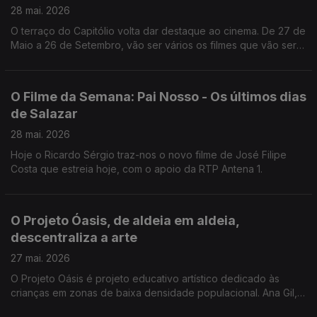
28 mai. 2026
O terraço do Capitólio volta dar destaque ao cinema. De 27 de
Maio a 26 de Setembro, vão ser vários os filmes que vão ser
transmitidos ao ar livre, como nos conta o João Torgal.
O Filme da Semana: Pai Nosso - Os últimos dias
de Salazar
28 mai. 2026
Hoje o Ricardo Sérgio traz-nos o novo filme de José Filipe
Costa que estreia hoje, com o apoio da RTP Antena 1.
O Projeto Óasis, de aldeia em aldeia,
descentraliza a arte
27 mai. 2026
O Projeto Oásis é projeto educativo artístico dedicado às
crianças em zonas de baixa densidade populacional. Ana Gil,
cofundadora da estrutura Terceira Pessoa, veio ao Anfiteatro