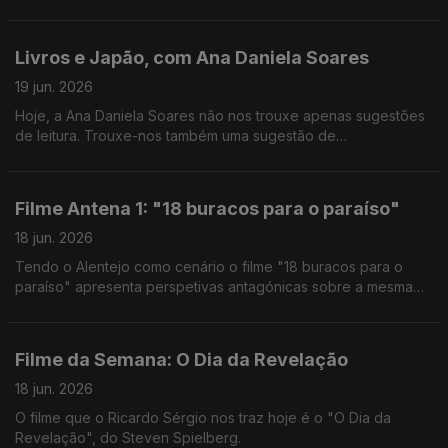
estúdios da Antena 1.
Livros e Japão, com Ana Daniela Soares
19 jun. 2026
Hoje, a Ana Daniela Soares não nos trouxe apenas sugestões
de leitura. Trouxe-nos também uma sugestão de
documentário: "10 Mil Km, De Regresso ao Japão", disponível
na RTP Play.
Filme Antena 1: "18 buracos para o paraíso"
18 jun. 2026
Tendo o Alentejo como cenário o filme "18 buracos para o
paraíso" apresenta perspetivas antagónicas sobre a mesma
realidade. O João Torgal esteve à conversa com o autor João
Nuno Pinto.
Filme da Semana: O Dia da Revelação
18 jun. 2026
O filme que o Ricardo Sérgio nos traz hoje é o "O Dia da
Revelação", do Steven Spielberg.