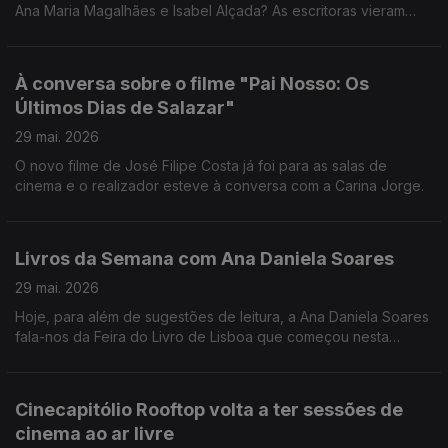
Ana Maria Magalhães e Isabel Alçada? As escritoras vieram
falar-nos sobre a importância de ler e, pelo meio, contaram-
nos algumas das suas próprias aventuras!
À conversa sobre o filme "Pai Nosso: Os
Últimos Dias de Salazar"
29 mai. 2026
O novo filme de José Filipe Costa já foi para as salas de
cinema e o realizador esteve à conversa com a Carina Jorge.
Livros da Semana com Ana Daniela Soares
29 mai. 2026
Hoje, para além de sugestões de leitura, a Ana Daniela Soares
fala-nos da Feira do Livro de Lisboa que começou nesta
semana.
Cinecapitólio Rooftop volta a ter sessões de
cinema ao ar livre