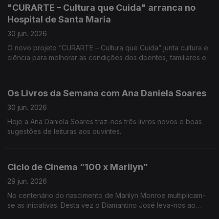
"CURARTE – Cultura que Cuida" arranca no
Hospital de Santa Maria
30 jun. 2026
O novo projeto “CURARTE – Cultura que Cuida” junta cultura e
ciência para melhorar as condições dos doentes, familiares e
profissionais do setor da saúde. A Teresa Vieira traz-nos
todos os detalhes.
Os Livros da Semana com Ana Daniela Soares
30 jun. 2026
Hoje a Ana Daniela Soares traz-nos três livros novos e boas
sugestões de leituras aos ouvintes.
Ciclo de Cinema “100 x Marilyn”
29 jun. 2026
No centenário do nascimento de Marilyn Monroe multiplicam-
se as iniciativas. Desta vez o Diamantino José leva-nos ao
Batalha Centro de Cinema para contar todos os detalhes sobre