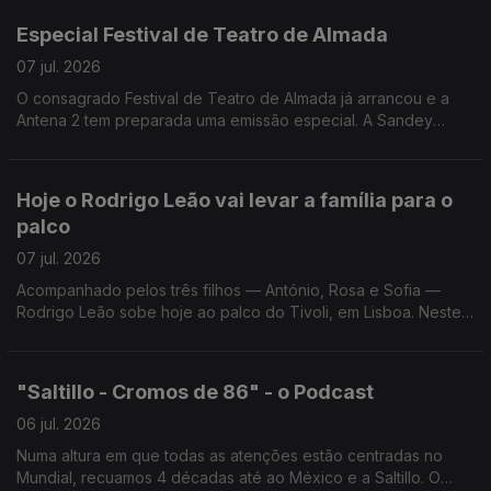
Especial Festival de Teatro de Almada
07 jul. 2026
O consagrado Festival de Teatro de Almada já arrancou e a
Antena 2 tem preparada uma emissão especial. A Sandey
Gageiro, que está no Teatro Joaquim Benite, conta-nos todos
os os pormenores da emissão e do Festival.
Hoje o Rodrigo Leão vai levar a família para o
palco
07 jul. 2026
Acompanhado pelos três filhos — António, Rosa e Sofia —
Rodrigo Leão sobe hoje ao palco do Tivoli, em Lisboa. Neste
concerto, o compositor apresenta ao vivo o álbum editado em
2023 e escrito para dois pianos.
"Saltillo - Cromos de 86" - o Podcast
06 jul. 2026
Numa altura em que todas as atenções estão centradas no
Mundial, recuamos 4 décadas até ao México e a Saltillo. O