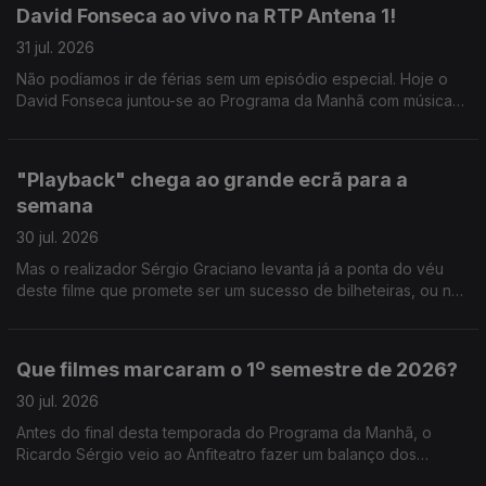
David Fonseca ao vivo na RTP Antena 1!
31 jul. 2026
Não podíamos ir de férias sem um episódio especial. Hoje o
David Fonseca juntou-se ao Programa da Manhã com música
ao vivo e conversa sobre o novo álbum que está a chegar.
"Playback" chega ao grande ecrã para a
semana
30 jul. 2026
Mas o realizador Sérgio Graciano levanta já a ponta do véu
deste filme que promete ser um sucesso de bilheteiras, ou não
contasse a história de um dos grandes nomes da música
portuguesa.
Que filmes marcaram o 1º semestre de 2026?
30 jul. 2026
Antes do final desta temporada do Programa da Manhã, o
Ricardo Sérgio veio ao Anfiteatro fazer um balanço dos
melhores filmes e já saíram e dos que ainda vão sair este ano.