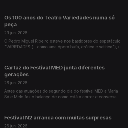
Batalha Centro de Cinema para contar todos os detalhes sobre
as homenagens à icónica atriz.
Os 100 anos do Teatro Variedades numa só
peça
29 jun. 2026
O Pedro Miguel Ribeiro esteve nos bastidores do espetáculo
"VARIEDADES (… como uma ópera bufa, erótica e satírica"), um
dos pontos altos das celebrações do centenário do Teatro
Variedades.
Cartaz do Festival MED junta diferentes
gerações
26 jun. 2026
Antes das atuações do segundo dia do festival MED a Maria
Sá e Melo faz o balanço de como está a correr e conversa
com Vitorino que também passou por Loulé.
Festival N2 arranca com muitas surpresas
26 jun. 2026