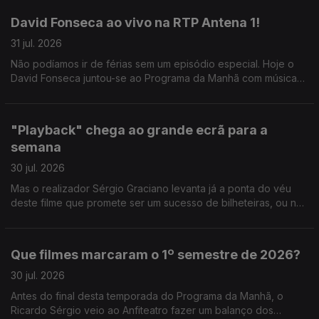
David Fonseca ao vivo na RTP Antena 1!
31 jul. 2026
Não podíamos ir de férias sem um episódio especial. Hoje o
David Fonseca juntou-se ao Programa da Manhã com música
ao vivo e conversa sobre o novo álbum que está a chegar.
"Playback" chega ao grande ecrã para a
semana
30 jul. 2026
Mas o realizador Sérgio Graciano levanta já a ponta do véu
deste filme que promete ser um sucesso de bilheteiras, ou não
contasse a história de um dos grandes nomes da música
portuguesa.
Que filmes marcaram o 1º semestre de 2026?
30 jul. 2026
Antes do final desta temporada do Programa da Manhã, o
Ricardo Sérgio veio ao Anfiteatro fazer um balanço dos