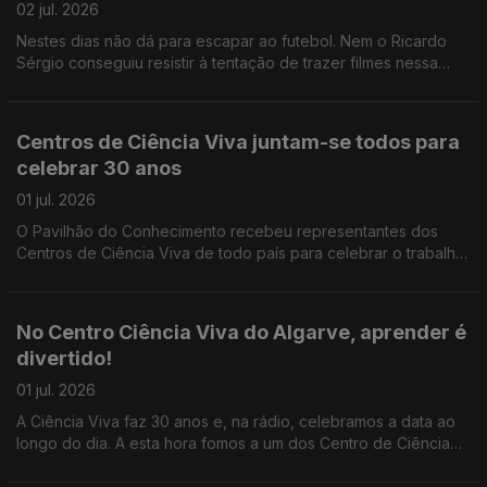
02 jul. 2026
Nestes dias não dá para escapar ao futebol. Nem o Ricardo
Sérgio conseguiu resistir à tentação de trazer filmes nessa
temática. E todos portugueses!
Centros de Ciência Viva juntam-se todos para
celebrar 30 anos
01 jul. 2026
O Pavilhão do Conhecimento recebeu representantes dos
Centros de Ciência Viva de todo país para celebrar o trabalho
desenvolvido de Norte a Sul, com Açores incluido, como nos
conta o João Torgal.
No Centro Ciência Viva do Algarve, aprender é
divertido!
01 jul. 2026
A Ciência Viva faz 30 anos e, na rádio, celebramos a data ao
longo do dia. A esta hora fomos a um dos Centro de Ciência
Viva espalhados pelo país - o de Faro com a visita guiada pelo
Edgar Canelas.