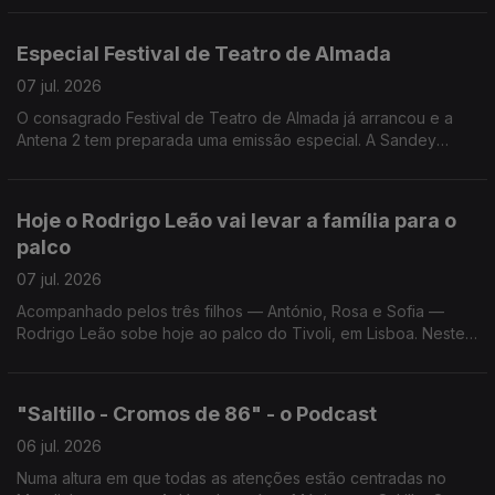
Especial Festival de Teatro de Almada
07 jul. 2026
O consagrado Festival de Teatro de Almada já arrancou e a
Antena 2 tem preparada uma emissão especial. A Sandey
Gageiro, que está no Teatro Joaquim Benite, conta-nos todos
os os pormenores da emissão e do Festival.
Hoje o Rodrigo Leão vai levar a família para o
palco
07 jul. 2026
Acompanhado pelos três filhos — António, Rosa e Sofia —
Rodrigo Leão sobe hoje ao palco do Tivoli, em Lisboa. Neste
concerto, o compositor apresenta ao vivo o álbum editado em
2023 e escrito para dois pianos.
"Saltillo - Cromos de 86" - o Podcast
06 jul. 2026
Numa altura em que todas as atenções estão centradas no