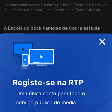
Os alunos finalistas da Escola Superior de Teatro e Cinema, do
IPL, vão estrear a peça "Hotel Paraíso" no Teatro São Luiz .
A Escola do Rock Paredes de Coura está de
regresso
×
13 jul. 2026
Neste Dia Internacional do Rock o Diamantino José levou-nos
até à Escola do Rock Paredes de Coura. 30 jovens vão ter a
oportunidade de participar em concertos, workshops, entre
outras iniciativas.
O Festival Festeja começa nesta sexta-feira
13 jul. 2026
Registe-se na RTP
A 1ª edição do Festeja está mesmo à porta e o Nuno Sardinha,
subdiretor da RTP África, veio ao Anfiteatro apresentar o
Uma única conta para todo o
cartaz.
serviço público de media
Visita à Biblioteca Municipal José Régio em