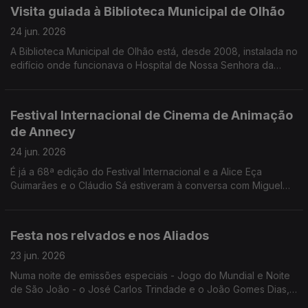
Visita guiada à Biblioteca Municipal de Olhão
24 jun. 2026
A Biblioteca Municipal de Olhão está, desde 2008, instalada no
edifício onde funcionava o Hospital de Nossa Senhora da
Conceição. O Edgar Canelas conta-nos a história e leva-nos
numa breve visita.
Festival Internacional de Cinema de Animação
de Annecy
24 jun. 2026
É já a 68ª edição do Festival Internacional e a Alice Eça
Guimarães e o Cláudio Sá estiveram à conversa com Miguel
Freitas para contar todos os detalhes.
Festa nos relvados e nos Aliados
23 jun. 2026
Numa noite de emissões especiais - Jogo do Mundial e Noite
de São João - o José Carlos Trindade e o João Gomes Dias,
explicaram tudo o que está previsto para o jogo entre Portugal