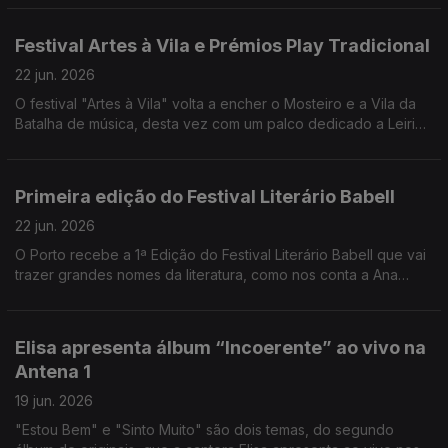
e o Uzbequistão e para a noite de São João no Porto.
Festival Artes à Vila e Prémios Play Tradicional
22 jun. 2026
O festival "Artes à Vila" volta a encher o Mosteiro e a Vila da
Batalha de música, desta vez com um palco dedicado a Leiria.
Eduardo Jordão conta todos os detalhes, incluindo a 2ª
edição dos Prémios Play Tradicional.
Primeira edição do Festival Literário Babell
22 jun. 2026
O Porto recebe a 1ª Edição do Festival Literário Babell que vai
trazer grandes nomes da literatura, como nos conta a Ana
Daniela Soares
Elisa apresenta álbum “Incoerente” ao vivo na
Antena 1
19 jun. 2026
"Estou Bem" e "Sinto Muito" são dois temas, do segundo