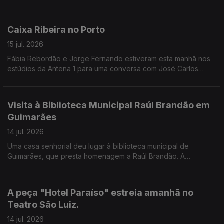
Guimarães, Vila Nova de Famalicão e, pela primeira vez, Viana
do Castelo, como nos conta a Valentina Jesus.
Caixa Ribeira no Porto
15 jul. 2026
Fábia Rebordão e Jorge Fernando estiveram esta manhã nos
estúdios da Antena 1 para uma conversa com José Carlos
Trindade.
Visita à Biblioteca Municipal Raúl Brandão em
Guimarães
14 jul. 2026
Uma casa senhorial deu lugar à biblioteca municipal de
Guimarães, que presta homenagem a Raúl Brandão. A
Valentina Jesus leva-nos a conhecer todos os detalhes do
edíficio e dos projetos desenvolvidos.
A peça "Hotel Paraíso" estreia amanhã no
Teatro São Luiz.
14 jul. 2026