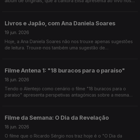
álbum de originais, que a cantora Elisa apresenta ao vivo nos
estúdios da Antena 1.
Livros e Japão, com Ana Daniela Soares
19 jun. 2026
Hoje, a Ana Daniela Soares não nos trouxe apenas sugestões
de leitura. Trouxe-nos também uma sugestão de
documentário: "10 Mil Km, De Regresso ao Japão", disponível
na RTP Play.
Filme Antena 1: "18 buracos para o paraíso"
18 jun. 2026
Tendo o Alentejo como cenário o filme "18 buracos para o
paraíso" apresenta perspetivas antagónicas sobre a mesma
realidade. O João Torgal esteve à conversa com o autor João
Nuno Pinto.
Filme da Semana: O Dia da Revelação
18 jun. 2026
O filme que o Ricardo Sérgio nos traz hoje é o "O Dia da