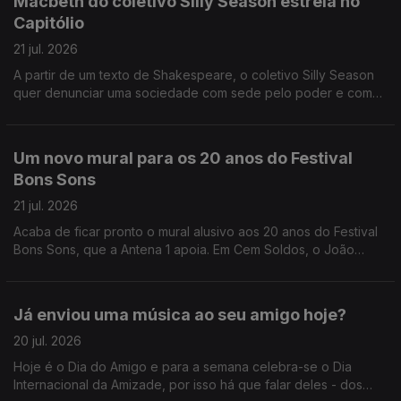
Macbeth do coletivo Silly Season estreia no
Capitólio
21 jul. 2026
A partir de um texto de Shakespeare, o coletivo Silly Season
quer denunciar uma sociedade com sede pelo poder e com
pouca moral, conta-nos a Sandy Gageiro que foi assistir a um
ensaio no Capitólio.
Um novo mural para os 20 anos do Festival
Bons Sons
21 jul. 2026
Acaba de ficar pronto o mural alusivo aos 20 anos do Festival
Bons Sons, que a Antena 1 apoia. Em Cem Soldos, o João
André Oliveira conversa com o artista plástico, autor da obra,
Nuno Saraiva.
Já enviou uma música ao seu amigo hoje?
20 jul. 2026
Hoje é o Dia do Amigo e para a semana celebra-se o Dia
Internacional da Amizade, por isso há que falar deles - dos