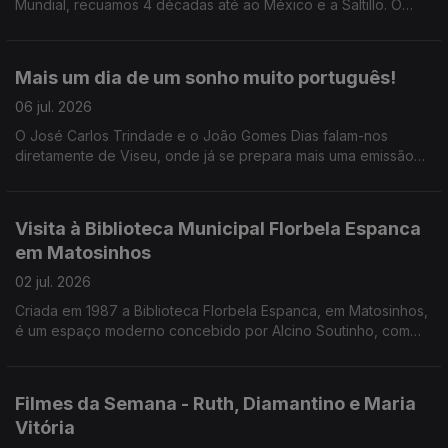
Mundial, recuamos 4 décadas até ao México e a Saltillo. O
Pedro Miguel Ribeiro conta-nos tudo sobre o Mundial do
nosso descontentamento.
Mais um dia de um sonho muito português!
06 jul. 2026
O José Carlos Trindade e o João Gomes Dias falam-nos
diretamente de Viseu, onde já se prepara mais uma emissão
especial da RTP Antena 1 para o jogo de logo à noite. Junte-
se a eles a partir das 17h30!
Visita à Biblioteca Municipal Florbela Espanca
em Matosinhos
02 jul. 2026
Criada em 1987 a Biblioteca Florbela Espanca, em Matosinhos,
é um espaço moderno concebido por Alcino Soutinho, com
uma oferta diversificada. O Diamantino José leva-nos a
conhecer o interior e os projetos desenvolvidos.
Filmes da Semana - Ruth, Diamantino e Maria
Vitória