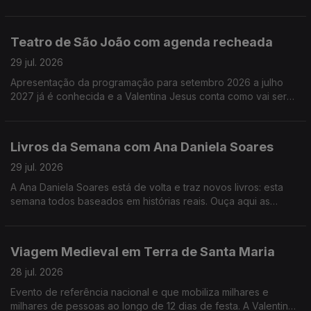
melhores filmes e já saíram e dos que ainda vão sair este ano.
Teatro de São João com agenda recheada
29 jul. 2026
Apresentação da programação para setembro 2026 a julho
2027 já é conhecida e a Valentina Jesus conta como vai ser
num dos mais conhecidos teatros da cidade do Porto.
Livros da Semana com Ana Daniela Soares
29 jul. 2026
A Ana Daniela Soares está de volta e traz novos livros: esta
semana todos baseados em histórias reais. Ouça aqui as
sugestões!
Viagem Medieval em Terra de Santa Maria
28 jul. 2026
Evento de referência nacional e que mobiliza milhares e
milhares de pessoas ao longo de 12 dias de festa. A Valentina