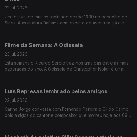
23 jul. 2026
Um festival de música realizado desde 1999 no concelho de
Sines. A assinatura “música com espírito de aventura” já diz
muito e o João André Oliveira conta o resto, transportando-
nos até à costa alentejana.
Filme da Semana: A Odisseia
23 jul. 2026
Esta semana o Ricardo Sérgio traz-nos uma das estreias mais
esperadas do ano. A Odisseia de Christopher Nolan é uma
interpretação muito pessoal do realizador. É a sua leitura do
poema épico à luz dos dias de hoje.
Luís Represas lembrado pelos amigos
22 jul. 2026
Carina Jorge conversa com Fernando Pereira e Gil do Carmo,
dois amigos do cantor e compositor que morreu hoje aos 69
anos. Depois de uma manhã com emissão especial, voltamos à
tarde a recordar estórias, agora junto de amigos.