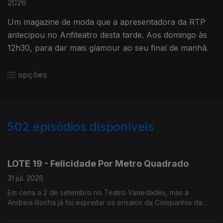
2026
Um magazine de moda que a apresentadora da RTP
antecipou no Anfiteatro desta tarde. Aos domingo às
12h30, para dar mais glamour ao seu final de manhã.
opções
502
episódios disponíveis
944713
942592
940886
938552
936477
LOTE 19 - Felicidade Por Metro Quadrado
31 jul. 2026
Em cena a 2 de setembro no Teatro Variedades, mas a
Andreia Rocha já foi espreitar os ensaios da Companhia da
Esquina.