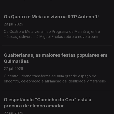
Jesus foi ver como correm os preparativos.
Os Quatro e Meia ao vivo na RTP Antena 1!
28 jul. 2026
Os Quatro e Meia vieram ao Programa da Manhã e, entre
músicas, estiveram à Miguel Freitas sobre o novo álbum.
Gualterianas, as maiores festas populares em
Guimarães
27 jul. 2026
O centro urbano transforma-se num grande espaço de
encontro, celebração e afirmação da identidade vimaranense.
E há uma agenda forte de concertos. A Valentina Jesus não
perdeu a oprtunidade.
O espetáculo "Caminho do Céu" está à
procura de elenco amador
27 jul. 2026