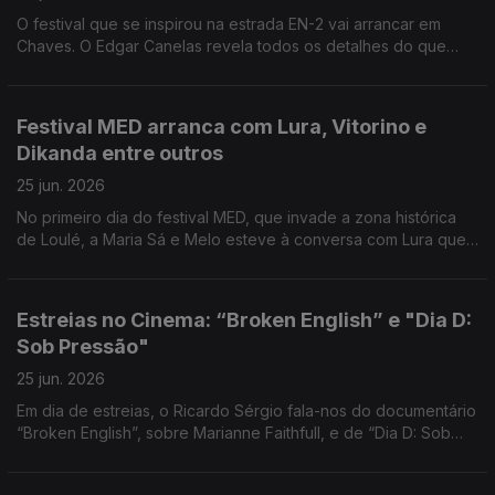
O festival que se inspirou na estrada EN-2 vai arrancar em
Chaves. O Edgar Canelas revela todos os detalhes do que
está previsto.
Festival MED arranca com Lura, Vitorino e
Dikanda entre outros
25 jun. 2026
No primeiro dia do festival MED, que invade a zona histórica
de Loulé, a Maria Sá e Melo esteve à conversa com Lura que
assinala 30 anos de carreira.
Estreias no Cinema: “Broken English” e "Dia D:
Sob Pressão"
25 jun. 2026
Em dia de estreias, o Ricardo Sérgio fala-nos do documentário
“Broken English”, sobre Marianne Faithfull, e de “Dia D: Sob
Pressão”, uma versão diferente sobre o desembarque na
Normandia.