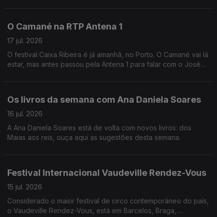
amigos e da amizade, uma presença constante na Música, que
a Andreia Rocha vai recordar.
O Camané na RTP Antena 1
17 jul. 2026
O festival Caixa Ribeira é já amanhã, no Porto. O Camané vai lá
estar, mas antes passou pela Antena 1 para falar com o José
Carlos TrIndade.
Os livros da semana com Ana Daniela Soares
16 jul. 2026
A Ana Daniela Soares está de volta com novos livros: dos
Maias aos reis, ouça aqui as sugestões desta semana.
Festival Internacional Vaudeville Rendez-Vous
15 jul. 2026
Considerado o maior festival de circo contemporâneo do país,
o Vaudeville Rendez-Vous, está em Barcelos, Braga,