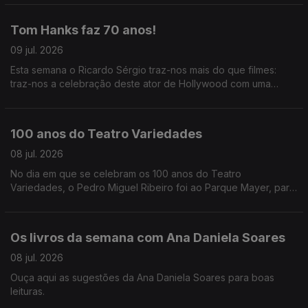
Oliveira descreve-nos tudo que se vai passar.
Tom Hanks faz 70 anos!
09 jul. 2026
Esta semana o Ricardo Sérgio traz-nos mais do que filmes:
traz-nos a celebração deste ator de Hollywood com uma
costela portuguesa.
100 anos do Teatro Variedades
08 jul. 2026
No dia em que se celebram os 100 anos do Teatro
Variedades, o Pedro Miguel Ribeiro foi ao Parque Mayer, para
partilhar as memórias registadas em livro e das pessoas que
fizeram a história do teatro.
Os livros da semana com Ana Daniela Soares
08 jul. 2026
Ouça aqui as sugestões da Ana Daniela Soares para boas
leituras.