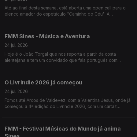
Até ao final desta semana, está aberta uma open call para o
elenco amador do espetáculo "Caminho do Céu". A
encenadora, Rita Cabaço, fala-nos sobre este projeto que vai
passar por Lisboa, Viseu e Loulé.
FMM Sines - Música e Aventura
24 jul. 2026
Hoje é o João Torgal que nos reporta a partir da costa
alentejana e tem um convidado que fala português com
açucar.
O Livrindie 2026 já começou
24 jul. 2026
Fomos até Arcos de Valdevez, com a Valentina Jesus, onde já
começou a 4ª edição do Livrindie 2026, com um cartaz
literário plural, alternativo e independente.
FMM - Festival Músicas do Mundo já anima
Sines