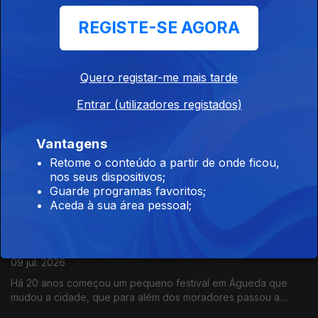
Vila do Conde
REGISTE-SE AGORA
10 jul. 2026
No centenário do nascimento do escritor vila-condense, José
Régio, a biblioteca municipal adotou o seu nome. O Diamantino
Quero registar-me mais tarde
José guia-nos numa visita à biblioteca e aos projetos, como a
biblioteca itinerante e de praia.
Entrar (utilizadores registados)
Projeto 1952 - Arquivo em Movimento: entre o
bairro e o museu
Vantagens
10 jul. 2026
Retome o conteúdo a partir de onde ficou,
nos seus dispositivos;
Com o apoio da Fundação Calouste Gulbenkian, este projeto
Guarde programas favoritos;
parte de uma reflexão sobre o arquivo visual do colonialismo
Aceda à sua área pessoal;
português, classificado como património “sensível”.
AgitÁgueda - Art Festival
09 jul. 2026
Há 20 anos começou um pequeno festival em Águeda que
mudou a cidade, que para além dos moradores passou a
contar com os visitantes que foram aumentando. João André