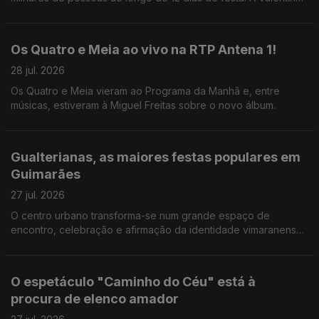
Jesus foi ver como correm os preparativos.
Os Quatro e Meia ao vivo na RTP Antena 1!
28 jul. 2026
Os Quatro e Meia vieram ao Programa da Manhã e, entre
músicas, estiveram à Miguel Freitas sobre o novo álbum.
Gualterianas, as maiores festas populares em
Guimarães
27 jul. 2026
O centro urbano transforma-se num grande espaço de
encontro, celebração e afirmação da identidade vimaranense.
E há uma agenda forte de concertos. A Valentina Jesus não
perdeu a oprtunidade.
O espetáculo "Caminho do Céu" está à
procura de elenco amador