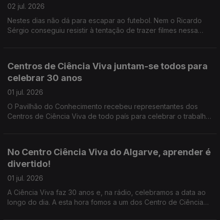
02 jul. 2026
Nestes dias não dá para escapar ao futebol. Nem o Ricardo
Sérgio conseguiu resistir à tentação de trazer filmes nessa
temática. E todos portugueses!
Centros de Ciência Viva juntam-se todos para
celebrar 30 anos
01 jul. 2026
O Pavilhão do Conhecimento recebeu representantes dos
Centros de Ciência Viva de todo país para celebrar o trabalho
desenvolvido de Norte a Sul, com Açores incluido, como nos
conta o João Torgal.
No Centro Ciência Viva do Algarve, aprender é
divertido!
01 jul. 2026
A Ciência Viva faz 30 anos e, na rádio, celebramos a data ao
longo do dia. A esta hora fomos a um dos Centro de Ciência
Viva espalhados pelo país - o de Faro com a visita guiada pelo