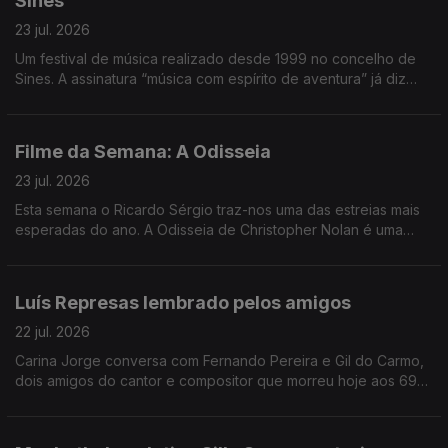
Sines
23 jul. 2026
Um festival de música realizado desde 1999 no concelho de
Sines. A assinatura “música com espírito de aventura” já diz
muito e o João André Oliveira conta o resto, transportando-
nos até à costa alentejana.
Filme da Semana: A Odisseia
23 jul. 2026
Esta semana o Ricardo Sérgio traz-nos uma das estreias mais
esperadas do ano. A Odisseia de Christopher Nolan é uma
interpretação muito pessoal do realizador. É a sua leitura do
poema épico à luz dos dias de hoje.
Luís Represas lembrado pelos amigos
22 jul. 2026
Carina Jorge conversa com Fernando Pereira e Gil do Carmo,
dois amigos do cantor e compositor que morreu hoje aos 69
anos. Depois de uma manhã com emissão especial, voltamos à
tarde a recordar estórias, agora junto de amigos.