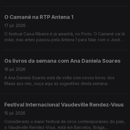
amigos e da amizade, uma presença constante na Música, que
a Andreia Rocha vai recordar.
O Camané na RTP Antena 1
17 jul. 2026
O festival Caixa Ribeira é já amanhã, no Porto. O Camané vai lá
estar, mas antes passou pela Antena 1 para falar com o José
Carlos TrIndade.
Os livros da semana com Ana Daniela Soares
16 jul. 2026
A Ana Daniela Soares está de volta com novos livros: dos
Maias aos reis, ouça aqui as sugestões desta semana.
Festival Internacional Vaudeville Rendez-Vous
15 jul. 2026
Considerado o maior festival de circo contemporâneo do país,
o Vaudeville Rendez-Vous, está em Barcelos, Braga,