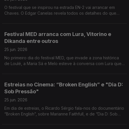
O festival que se inspirou na estrada EN-2 vai arrancar em
Chaves. O Edgar Canelas revela todos os detalhes do que
está previsto.
Festival MED arranca com Lura, Vitorino e
Dikanda entre outros
25 jun. 2026
No primeiro dia do festival MED, que invade a zona histórica
de Loulé, a Maria Sá e Melo esteve à conversa com Lura que
assinala 30 anos de carreira.
Estreias no Cinema: “Broken English” e "Dia D:
Sob Pressão"
25 jun. 2026
Em dia de estreias, o Ricardo Sérgio fala-nos do documentário
“Broken English”, sobre Marianne Faithfull, e de “Dia D: Sob
Pressão”, uma versão diferente sobre o desembarque na
Normandia.