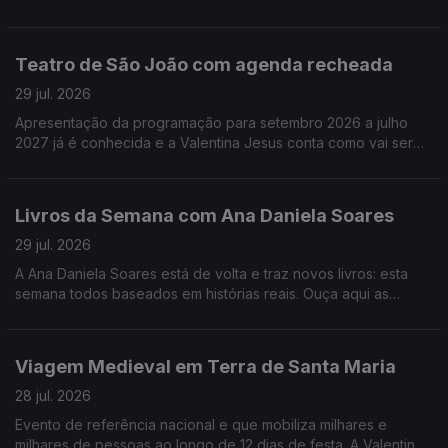
melhores filmes e já saíram e dos que ainda vão sair este ano.
Teatro de São João com agenda recheada
29 jul. 2026
Apresentação da programação para setembro 2026 a julho
2027 já é conhecida e a Valentina Jesus conta como vai ser
num dos mais conhecidos teatros da cidade do Porto.
Livros da Semana com Ana Daniela Soares
29 jul. 2026
A Ana Daniela Soares está de volta e traz novos livros: esta
semana todos baseados em histórias reais. Ouça aqui as
sugestões!
Viagem Medieval em Terra de Santa Maria
28 jul. 2026
Evento de referência nacional e que mobiliza milhares e
milhares de pessoas ao longo de 12 dias de festa. A Valentina