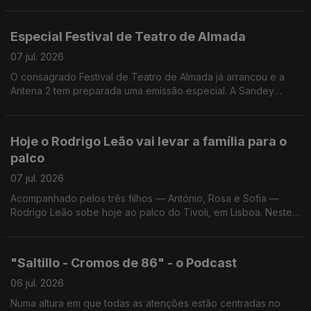
Especial Festival de Teatro de Almada
07 jul. 2026
O consagrado Festival de Teatro de Almada já arrancou e a
Antena 2 tem preparada uma emissão especial. A Sandey
Gageiro, que está no Teatro Joaquim Benite, conta-nos todos
os os pormenores da emissão e do Festival.
Hoje o Rodrigo Leão vai levar a família para o
palco
07 jul. 2026
Acompanhado pelos três filhos — António, Rosa e Sofia —
Rodrigo Leão sobe hoje ao palco do Tivoli, em Lisboa. Neste
concerto, o compositor apresenta ao vivo o álbum editado em
2023 e escrito para dois pianos.
"Saltillo - Cromos de 86" - o Podcast
06 jul. 2026
Numa altura em que todas as atenções estão centradas no