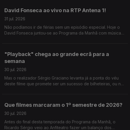
David Fonseca ao vivo na RTP Antena 1!
31 jul. 2026
Não podíamos ir de férias sem um episódio especial. Hoje o
David Fonseca juntou-se ao Programa da Manhã com música
ao vivo e conversa sobre o novo álbum que está a chegar.
"Playback" chega ao grande ecrã para a
semana
30 jul. 2026
Mas o realizador Sérgio Graciano levanta já a ponta do véu
deste filme que promete ser um sucesso de bilheteiras, ou não
contasse a história de um dos grandes nomes da música
portuguesa.
Que filmes marcaram o 1º semestre de 2026?
30 jul. 2026
Antes do final desta temporada do Programa da Manhã, o
Ricardo Sérgio veio ao Anfiteatro fazer um balanço dos