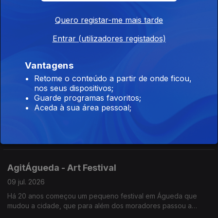
Vila do Conde
Quero registar-me mais tarde
10 jul. 2026
No centenário do nascimento do escritor vila-condense, José
Entrar (utilizadores registados)
Régio, a biblioteca municipal adotou o seu nome. O Diamantino
José guia-nos numa visita à biblioteca e aos projetos, como a
Vantagens
biblioteca itinerante e de praia.
Retome o conteúdo a partir de onde ficou,
Projeto 1952 - Arquivo em Movimento: entre o
nos seus dispositivos;
bairro e o museu
Guarde programas favoritos;
Aceda à sua área pessoal;
10 jul. 2026
Com o apoio da Fundação Calouste Gulbenkian, este projeto
parte de uma reflexão sobre o arquivo visual do colonialismo
português, classificado como património “sensível”.
AgitÁgueda - Art Festival
09 jul. 2026
Há 20 anos começou um pequeno festival em Águeda que
mudou a cidade, que para além dos moradores passou a
contar com os visitantes que foram aumentando. João André