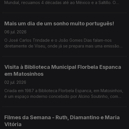
Mundial, recuamos 4 décadas até ao México e a Saltillo. O
Pedro Miguel Ribeiro conta-nos tudo sobre o Mundial do
nosso descontentamento.
Mais um dia de um sonho muito português!
06 jul. 2026
O José Carlos Trindade e o João Gomes Dias falam-nos
diretamente de Viseu, onde já se prepara mais uma emissão
especial da RTP Antena 1 para o jogo de logo à noite. Junte-
se a eles a partir das 17h30!
Visita à Biblioteca Municipal Florbela Espanca
em Matosinhos
02 jul. 2026
Criada em 1987 a Biblioteca Florbela Espanca, em Matosinhos,
é um espaço moderno concebido por Alcino Soutinho, com
uma oferta diversificada. O Diamantino José leva-nos a
conhecer o interior e os projetos desenvolvidos.
Filmes da Semana - Ruth, Diamantino e Maria
Vitória