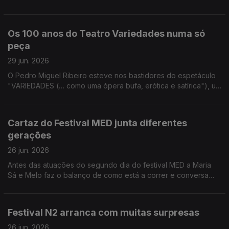
Batalha Centro de Cinema para contar todos os detalhes sobre
as homenagens à icónica atriz.
Os 100 anos do Teatro Variedades numa só
peça
29 jun. 2026
O Pedro Miguel Ribeiro esteve nos bastidores do espetáculo
"VARIEDADES (… como uma ópera bufa, erótica e satírica"), um
dos pontos altos das celebrações do centenário do Teatro
Variedades.
Cartaz do Festival MED junta diferentes
gerações
26 jun. 2026
Antes das atuações do segundo dia do festival MED a Maria
Sá e Melo faz o balanço de como está a correr e conversa
com Vitorino que também passou por Loulé.
Festival N2 arranca com muitas surpresas
26 jun. 2026