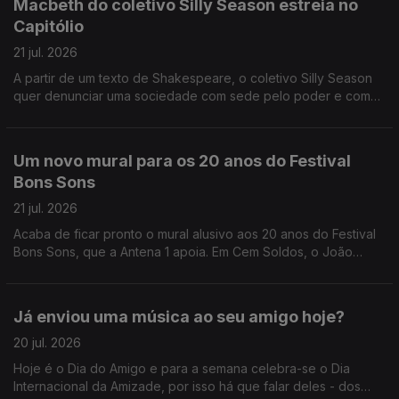
Macbeth do coletivo Silly Season estreia no
Capitólio
21 jul. 2026
A partir de um texto de Shakespeare, o coletivo Silly Season
quer denunciar uma sociedade com sede pelo poder e com
pouca moral, conta-nos a Sandy Gageiro que foi assistir a um
ensaio no Capitólio.
Um novo mural para os 20 anos do Festival
Bons Sons
21 jul. 2026
Acaba de ficar pronto o mural alusivo aos 20 anos do Festival
Bons Sons, que a Antena 1 apoia. Em Cem Soldos, o João
André Oliveira conversa com o artista plástico, autor da obra,
Nuno Saraiva.
Já enviou uma música ao seu amigo hoje?
20 jul. 2026
Hoje é o Dia do Amigo e para a semana celebra-se o Dia
Internacional da Amizade, por isso há que falar deles - dos