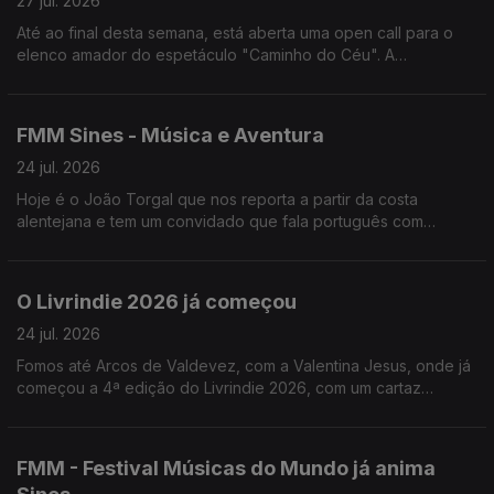
27 jul. 2026
Até ao final desta semana, está aberta uma open call para o
elenco amador do espetáculo "Caminho do Céu". A
encenadora, Rita Cabaço, fala-nos sobre este projeto que vai
passar por Lisboa, Viseu e Loulé.
FMM Sines - Música e Aventura
24 jul. 2026
Hoje é o João Torgal que nos reporta a partir da costa
alentejana e tem um convidado que fala português com
açucar.
O Livrindie 2026 já começou
24 jul. 2026
Fomos até Arcos de Valdevez, com a Valentina Jesus, onde já
começou a 4ª edição do Livrindie 2026, com um cartaz
literário plural, alternativo e independente.
FMM - Festival Músicas do Mundo já anima