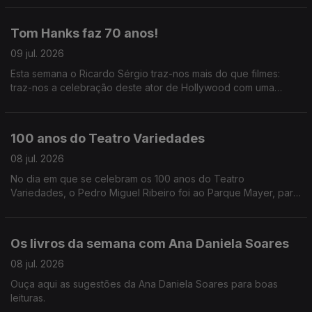
Oliveira descreve-nos tudo que se vai passar.
Tom Hanks faz 70 anos!
09 jul. 2026
Esta semana o Ricardo Sérgio traz-nos mais do que filmes:
traz-nos a celebração deste ator de Hollywood com uma
costela portuguesa.
100 anos do Teatro Variedades
08 jul. 2026
No dia em que se celebram os 100 anos do Teatro
Variedades, o Pedro Miguel Ribeiro foi ao Parque Mayer, para
partilhar as memórias registadas em livro e das pessoas que
fizeram a história do teatro.
Os livros da semana com Ana Daniela Soares
08 jul. 2026
Ouça aqui as sugestões da Ana Daniela Soares para boas
leituras.