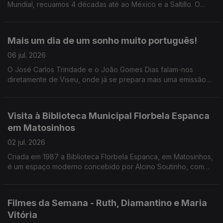
Mundial, recuamos 4 décadas até ao México e a Saltillo. O
Pedro Miguel Ribeiro conta-nos tudo sobre o Mundial do
nosso descontentamento.
Mais um dia de um sonho muito português!
06 jul. 2026
O José Carlos Trindade e o João Gomes Dias falam-nos
diretamente de Viseu, onde já se prepara mais uma emissão
especial da RTP Antena 1 para o jogo de logo à noite. Junte-
se a eles a partir das 17h30!
Visita à Biblioteca Municipal Florbela Espanca
em Matosinhos
02 jul. 2026
Criada em 1987 a Biblioteca Florbela Espanca, em Matosinhos,
é um espaço moderno concebido por Alcino Soutinho, com
uma oferta diversificada. O Diamantino José leva-nos a
conhecer o interior e os projetos desenvolvidos.
Filmes da Semana - Ruth, Diamantino e Maria
Vitória