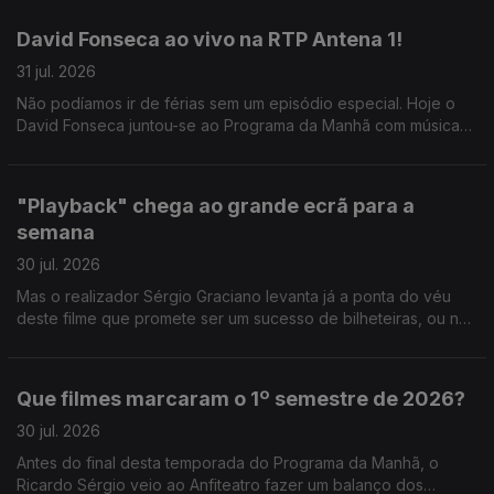
David Fonseca ao vivo na RTP Antena 1!
31 jul. 2026
Não podíamos ir de férias sem um episódio especial. Hoje o
David Fonseca juntou-se ao Programa da Manhã com música
ao vivo e conversa sobre o novo álbum que está a chegar.
"Playback" chega ao grande ecrã para a
semana
30 jul. 2026
Mas o realizador Sérgio Graciano levanta já a ponta do véu
deste filme que promete ser um sucesso de bilheteiras, ou não
contasse a história de um dos grandes nomes da música
portuguesa.
Que filmes marcaram o 1º semestre de 2026?
30 jul. 2026
Antes do final desta temporada do Programa da Manhã, o
Ricardo Sérgio veio ao Anfiteatro fazer um balanço dos