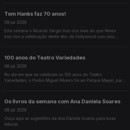
Oliveira descreve-nos tudo que se vai passar.
Tom Hanks faz 70 anos!
09 jul. 2026
Esta semana o Ricardo Sérgio traz-nos mais do que filmes:
traz-nos a celebração deste ator de Hollywood com uma
costela portuguesa.
100 anos do Teatro Variedades
08 jul. 2026
No dia em que se celebram os 100 anos do Teatro
Variedades, o Pedro Miguel Ribeiro foi ao Parque Mayer, para
partilhar as memórias registadas em livro e das pessoas que
fizeram a história do teatro.
Os livros da semana com Ana Daniela Soares
08 jul. 2026
Ouça aqui as sugestões da Ana Daniela Soares para boas
leituras.