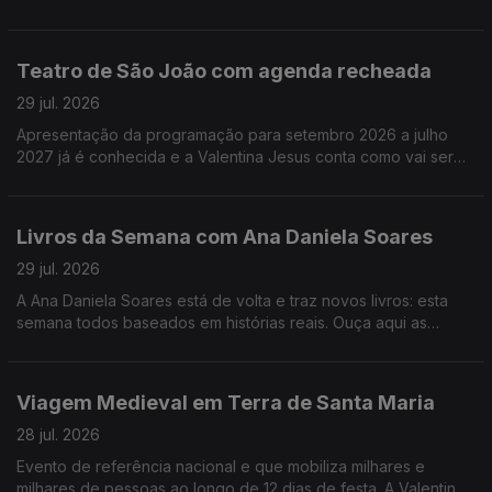
melhores filmes e já saíram e dos que ainda vão sair este ano.
Teatro de São João com agenda recheada
29 jul. 2026
Apresentação da programação para setembro 2026 a julho
2027 já é conhecida e a Valentina Jesus conta como vai ser
num dos mais conhecidos teatros da cidade do Porto.
Livros da Semana com Ana Daniela Soares
29 jul. 2026
A Ana Daniela Soares está de volta e traz novos livros: esta
semana todos baseados em histórias reais. Ouça aqui as
sugestões!
Viagem Medieval em Terra de Santa Maria
28 jul. 2026
Evento de referência nacional e que mobiliza milhares e
milhares de pessoas ao longo de 12 dias de festa. A Valentina