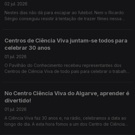
02 jul. 2026
Nestes dias não dá para escapar ao futebol. Nem o Ricardo
Sérgio conseguiu resistir à tentação de trazer filmes nessa
temática. E todos portugueses!
Centros de Ciência Viva juntam-se todos para
celebrar 30 anos
01 jul. 2026
O Pavilhão do Conhecimento recebeu representantes dos
Centros de Ciência Viva de todo país para celebrar o trabalho
desenvolvido de Norte a Sul, com Açores incluido, como nos
conta o João Torgal.
No Centro Ciência Viva do Algarve, aprender é
divertido!
01 jul. 2026
A Ciência Viva faz 30 anos e, na rádio, celebramos a data ao
longo do dia. A esta hora fomos a um dos Centro de Ciência
Viva espalhados pelo país - o de Faro com a visita guiada pelo