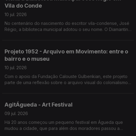
Vila do Conde
10 jul. 2026
No centenário do nascimento do escritor vila-condense, José
Régio, a biblioteca municipal adotou o seu nome. O Diamantino
José guia-nos numa visita à biblioteca e aos projetos, como a
biblioteca itinerante e de praia.
Projeto 1952 - Arquivo em Movimento: entre o
bairro e o museu
10 jul. 2026
Com o apoio da Fundação Calouste Gulbenkian, este projeto
parte de uma reflexão sobre o arquivo visual do colonialismo
português, classificado como património “sensível”.
AgitÁgueda - Art Festival
09 jul. 2026
Há 20 anos começou um pequeno festival em Águeda que
mudou a cidade, que para além dos moradores passou a
contar com os visitantes que foram aumentando. João André