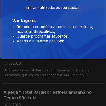
Guimarães, Vila Nova de Famalicão e, pela primeira vez, Viana
Entrar (utilizadores registados)
do Castelo, como nos conta a Valentina Jesus.
Caixa Ribeira no Porto
Vantagens
15 jul. 2026
Retome o conteúdo a partir de onde ficou,
Fábia Rebordão e Jorge Fernando estiveram esta manhã nos
nos seus dispositivos;
estúdios da Antena 1 para uma conversa com José Carlos
Guarde programas favoritos;
Trindade.
Aceda à sua área pessoal;
Visita à Biblioteca Municipal Raúl Brandão em
Guimarães
14 jul. 2026
Uma casa senhorial deu lugar à biblioteca municipal de
Guimarães, que presta homenagem a Raúl Brandão. A
Valentina Jesus leva-nos a conhecer todos os detalhes do
edíficio e dos projetos desenvolvidos.
A peça "Hotel Paraíso" estreia amanhã no
Teatro São Luiz.
14 jul. 2026