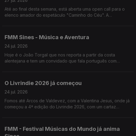
27 jul. 2026
Até ao final desta semana, está aberta uma open call para o
elenco amador do espetáculo "Caminho do Céu". A
encenadora, Rita Cabaço, fala-nos sobre este projeto que vai
passar por Lisboa, Viseu e Loulé.
FMM Sines - Música e Aventura
24 jul. 2026
Hoje é o João Torgal que nos reporta a partir da costa
alentejana e tem um convidado que fala português com
açucar.
O Livrindie 2026 já começou
24 jul. 2026
Fomos até Arcos de Valdevez, com a Valentina Jesus, onde já
começou a 4ª edição do Livrindie 2026, com um cartaz
literário plural, alternativo e independente.
FMM - Festival Músicas do Mundo já anima