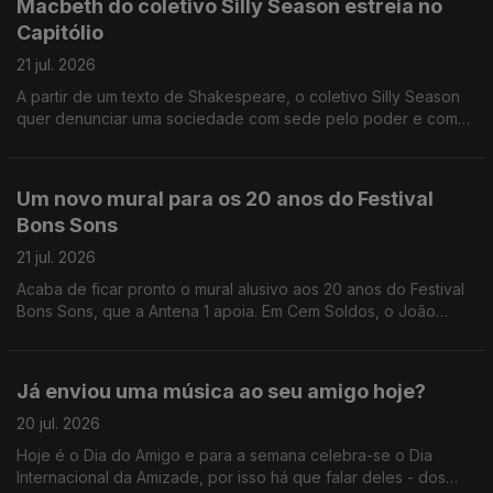
Macbeth do coletivo Silly Season estreia no
Capitólio
21 jul. 2026
A partir de um texto de Shakespeare, o coletivo Silly Season
quer denunciar uma sociedade com sede pelo poder e com
pouca moral, conta-nos a Sandy Gageiro que foi assistir a um
ensaio no Capitólio.
Um novo mural para os 20 anos do Festival
Bons Sons
21 jul. 2026
Acaba de ficar pronto o mural alusivo aos 20 anos do Festival
Bons Sons, que a Antena 1 apoia. Em Cem Soldos, o João
André Oliveira conversa com o artista plástico, autor da obra,
Nuno Saraiva.
Já enviou uma música ao seu amigo hoje?
20 jul. 2026
Hoje é o Dia do Amigo e para a semana celebra-se o Dia
Internacional da Amizade, por isso há que falar deles - dos