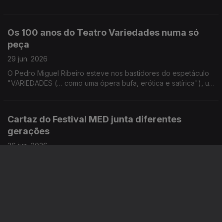
Batalha Centro de Cinema para contar todos os detalhes sobre
as homenagens à icónica atriz.
Os 100 anos do Teatro Variedades numa só
peça
29 jun. 2026
O Pedro Miguel Ribeiro esteve nos bastidores do espetáculo
"VARIEDADES (… como uma ópera bufa, erótica e satírica"), um
dos pontos altos das celebrações do centenário do Teatro
Variedades.
Cartaz do Festival MED junta diferentes
gerações
26 jun. 2026
Antes das atuações do segundo dia do festival MED a Maria
Sá e Melo faz o balanço de como está a correr e conversa
com Vitorino que também passou por Loulé.
Festival N2 arranca com muitas surpresas
26 jun. 2026