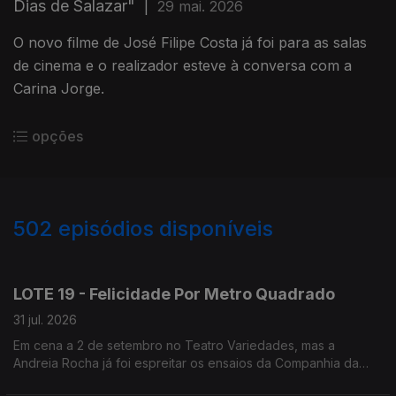
Dias de Salazar"
|
29 mai. 2026
O novo filme de José Filipe Costa já foi para as salas
de cinema e o realizador esteve à conversa com a
Carina Jorge.
opções
502
episódios disponíveis
944713
942592
940886
938552
LOTE 19 - Felicidade Por Metro Quadrado
31 jul. 2026
Em cena a 2 de setembro no Teatro Variedades, mas a
Andreia Rocha já foi espreitar os ensaios da Companhia da
Esquina.