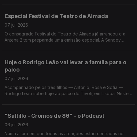
Especial Festival de Teatro de Almada
07 jul. 2026
O consagrado Festival de Teatro de Almada já arrancou e a
Antena 2 tem preparada uma emissão especial. A Sandey
Gageiro, que está no Teatro Joaquim Benite, conta-nos todos
os os pormenores da emissão e do Festival.
Hoje o Rodrigo Leão vai levar a família para o
palco
07 jul. 2026
Acompanhado pelos três filhos — António, Rosa e Sofia —
Rodrigo Leão sobe hoje ao palco do Tivoli, em Lisboa. Neste
concerto, o compositor apresenta ao vivo o álbum editado em
2023 e escrito para dois pianos.
"Saltillo - Cromos de 86" - o Podcast
06 jul. 2026
Numa altura em que todas as atenções estão centradas no