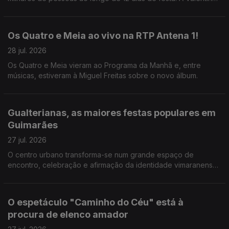
Jesus foi ver como correm os preparativos.
Os Quatro e Meia ao vivo na RTP Antena 1!
28 jul. 2026
Os Quatro e Meia vieram ao Programa da Manhã e, entre
músicas, estiveram à Miguel Freitas sobre o novo álbum.
Gualterianas, as maiores festas populares em
Guimarães
27 jul. 2026
O centro urbano transforma-se num grande espaço de
encontro, celebração e afirmação da identidade vimaranense.
E há uma agenda forte de concertos. A Valentina Jesus não
perdeu a oprtunidade.
O espetáculo "Caminho do Céu" está à
procura de elenco amador