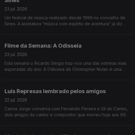
Sines
23 jul. 2026
Um festival de música realizado desde 1999 no concelho de
Sines. A assinatura “música com espírito de aventura” já diz
muito e o João André Oliveira conta o resto, transportando-
nos até à costa alentejana.
Filme da Semana: A Odisseia
23 jul. 2026
Esta semana o Ricardo Sérgio traz-nos uma das estreias mais
esperadas do ano. A Odisseia de Christopher Nolan é uma
interpretação muito pessoal do realizador. É a sua leitura do
poema épico à luz dos dias de hoje.
Luís Represas lembrado pelos amigos
22 jul. 2026
Carina Jorge conversa com Fernando Pereira e Gil do Carmo,
dois amigos do cantor e compositor que morreu hoje aos 69
anos. Depois de uma manhã com emissão especial, voltamos à
tarde a recordar estórias, agora junto de amigos.