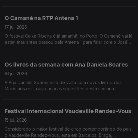
amigos e da amizade, uma presença constante na Música, que
a Andreia Rocha vai recordar.
O Camané na RTP Antena 1
17 jul. 2026
O festival Caixa Ribeira é já amanhã, no Porto. O Camané vai lá
estar, mas antes passou pela Antena 1 para falar com o José
Carlos TrIndade.
Os livros da semana com Ana Daniela Soares
16 jul. 2026
A Ana Daniela Soares está de volta com novos livros: dos
Maias aos reis, ouça aqui as sugestões desta semana.
Festival Internacional Vaudeville Rendez-Vous
15 jul. 2026
Considerado o maior festival de circo contemporâneo do país,
o Vaudeville Rendez-Vous, está em Barcelos, Braga,