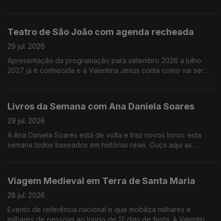
melhores filmes e já saíram e dos que ainda vão sair este ano.
Teatro de São João com agenda recheada
29 jul. 2026
Apresentação da programação para setembro 2026 a julho
2027 já é conhecida e a Valentina Jesus conta como vai ser
num dos mais conhecidos teatros da cidade do Porto.
Livros da Semana com Ana Daniela Soares
29 jul. 2026
A Ana Daniela Soares está de volta e traz novos livros: esta
semana todos baseados em histórias reais. Ouça aqui as
sugestões!
Viagem Medieval em Terra de Santa Maria
28 jul. 2026
Evento de referência nacional e que mobiliza milhares e
milhares de pessoas ao longo de 12 dias de festa. A Valentina