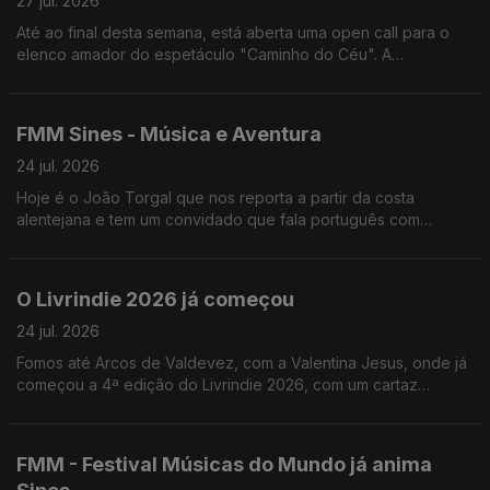
27 jul. 2026
Até ao final desta semana, está aberta uma open call para o
elenco amador do espetáculo "Caminho do Céu". A
encenadora, Rita Cabaço, fala-nos sobre este projeto que vai
passar por Lisboa, Viseu e Loulé.
FMM Sines - Música e Aventura
24 jul. 2026
Hoje é o João Torgal que nos reporta a partir da costa
alentejana e tem um convidado que fala português com
açucar.
O Livrindie 2026 já começou
24 jul. 2026
Fomos até Arcos de Valdevez, com a Valentina Jesus, onde já
começou a 4ª edição do Livrindie 2026, com um cartaz
literário plural, alternativo e independente.
FMM - Festival Músicas do Mundo já anima