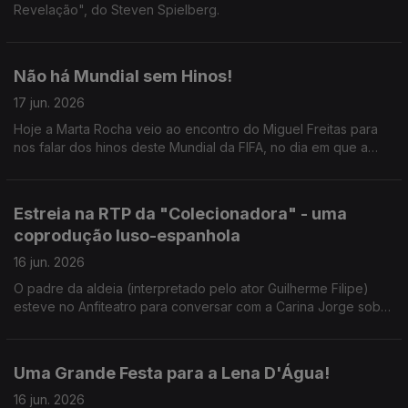
Revelação", do Steven Spielberg.
Não há Mundial sem Hinos!
17 jun. 2026
Hoje a Marta Rocha veio ao encontro do Miguel Freitas para
nos falar dos hinos deste Mundial da FIFA, no dia em que a
competição arranca para Portugal.
Estreia na RTP da "Colecionadora" - uma
coprodução luso-espanhola
16 jun. 2026
O padre da aldeia (interpretado pelo ator Guilherme Filipe)
esteve no Anfiteatro para conversar com a Carina Jorge sobre
a série que mistura fantasia, mistério e sobrenatural.
Uma Grande Festa para a Lena D'Água!
16 jun. 2026