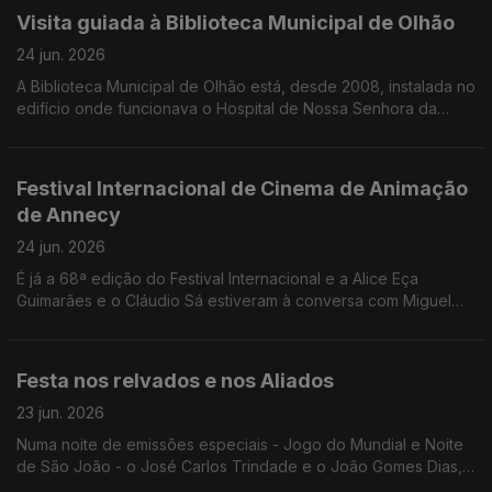
Visita guiada à Biblioteca Municipal de Olhão
24 jun. 2026
A Biblioteca Municipal de Olhão está, desde 2008, instalada no
edifício onde funcionava o Hospital de Nossa Senhora da
Conceição. O Edgar Canelas conta-nos a história e leva-nos
numa breve visita.
Festival Internacional de Cinema de Animação
de Annecy
24 jun. 2026
É já a 68ª edição do Festival Internacional e a Alice Eça
Guimarães e o Cláudio Sá estiveram à conversa com Miguel
Freitas para contar todos os detalhes.
Festa nos relvados e nos Aliados
23 jun. 2026
Numa noite de emissões especiais - Jogo do Mundial e Noite
de São João - o José Carlos Trindade e o João Gomes Dias,
explicaram tudo o que está previsto para o jogo entre Portugal