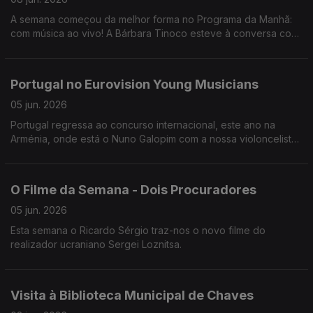
A semana começou da melhor forma no Programa da Manhã:
com música ao vivo! A Bárbara Tinoco esteve à conversa com
o Miguel Freitas sobre o novo álbum "Hormonal".
Portugal no Eurovision Young Musicians
05 jun. 2026
Portugal regressa ao concurso internacional, este ano na
Arménia, onde está o Nuno Galopim com a nossa violoncelista
de 19 anos, a Beatriz Li Rosão.
O Filme da Semana - Dois Procuradores
05 jun. 2026
Esta semana o Ricardo Sérgio traz-nos o novo filme do
realizador ucraniano Sergei Loznitsa.
Visita à Biblioteca Municipal de Chaves