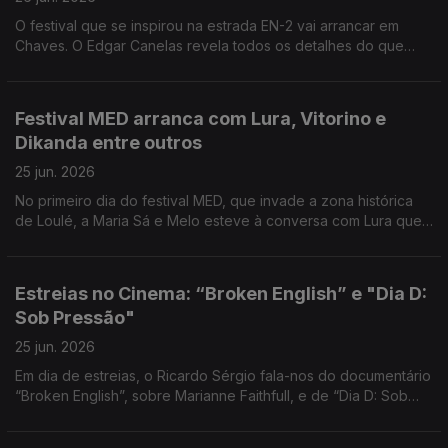
O festival que se inspirou na estrada EN-2 vai arrancar em
Chaves. O Edgar Canelas revela todos os detalhes do que
está previsto.
Festival MED arranca com Lura, Vitorino e
Dikanda entre outros
25 jun. 2026
No primeiro dia do festival MED, que invade a zona histórica
de Loulé, a Maria Sá e Melo esteve à conversa com Lura que
assinala 30 anos de carreira.
Estreias no Cinema: “Broken English” e "Dia D:
Sob Pressão"
25 jun. 2026
Em dia de estreias, o Ricardo Sérgio fala-nos do documentário
“Broken English”, sobre Marianne Faithfull, e de “Dia D: Sob
Pressão”, uma versão diferente sobre o desembarque na
Normandia.