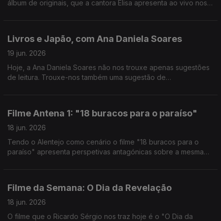
álbum de originais, que a cantora Elisa apresenta ao vivo nos
estúdios da Antena 1.
Livros e Japão, com Ana Daniela Soares
19 jun. 2026
Hoje, a Ana Daniela Soares não nos trouxe apenas sugestões
de leitura. Trouxe-nos também uma sugestão de
documentário: "10 Mil Km, De Regresso ao Japão", disponível
na RTP Play.
Filme Antena 1: "18 buracos para o paraíso"
18 jun. 2026
Tendo o Alentejo como cenário o filme "18 buracos para o
paraíso" apresenta perspetivas antagónicas sobre a mesma
realidade. O João Torgal esteve à conversa com o autor João
Nuno Pinto.
Filme da Semana: O Dia da Revelação
18 jun. 2026
O filme que o Ricardo Sérgio nos traz hoje é o "O Dia da