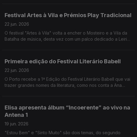
e o Uzbequistão e para a noite de São João no Porto.
Festival Artes à Vila e Prémios Play Tradicional
22 jun. 2026
O festival "Artes à Vila" volta a encher o Mosteiro e a Vila da
Batalha de música, desta vez com um palco dedicado a Leiria.
Eduardo Jordão conta todos os detalhes, incluindo a 2ª
edição dos Prémios Play Tradicional.
Primeira edição do Festival Literário Babell
22 jun. 2026
O Porto recebe a 1ª Edição do Festival Literário Babell que vai
trazer grandes nomes da literatura, como nos conta a Ana
Daniela Soares
Elisa apresenta álbum “Incoerente” ao vivo na
Antena 1
19 jun. 2026
"Estou Bem" e "Sinto Muito" são dois temas, do segundo