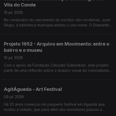
Vila do Conde
10 jul. 2026
No centenário do nascimento do escritor vila-condense, José
Régio, a biblioteca municipal adotou o seu nome. O Diamantino
José guia-nos numa visita à biblioteca e aos projetos, como a
biblioteca itinerante e de praia.
Projeto 1952 - Arquivo em Movimento: entre o
bairro e o museu
10 jul. 2026
Com o apoio da Fundação Calouste Gulbenkian, este projeto
parte de uma reflexão sobre o arquivo visual do colonialismo
português, classificado como património “sensível”.
AgitÁgueda - Art Festival
09 jul. 2026
Há 20 anos começou um pequeno festival em Águeda que
mudou a cidade, que para além dos moradores passou a
contar com os visitantes que foram aumentando. João André