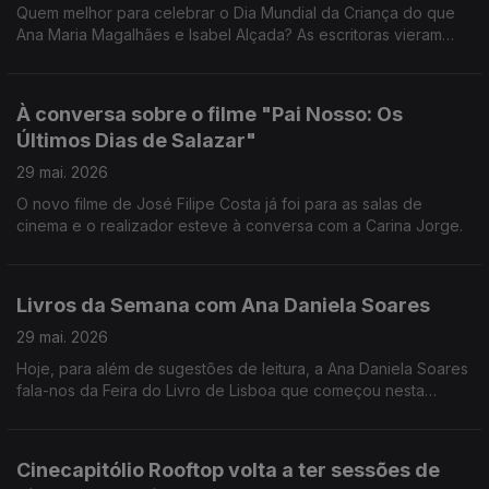
Quem melhor para celebrar o Dia Mundial da Criança do que
Ana Maria Magalhães e Isabel Alçada? As escritoras vieram
falar-nos sobre a importância de ler e, pelo meio, contaram-
nos algumas das suas próprias aventuras!
À conversa sobre o filme "Pai Nosso: Os
Últimos Dias de Salazar"
29 mai. 2026
O novo filme de José Filipe Costa já foi para as salas de
cinema e o realizador esteve à conversa com a Carina Jorge.
Livros da Semana com Ana Daniela Soares
29 mai. 2026
Hoje, para além de sugestões de leitura, a Ana Daniela Soares
fala-nos da Feira do Livro de Lisboa que começou nesta
semana.
Cinecapitólio Rooftop volta a ter sessões de