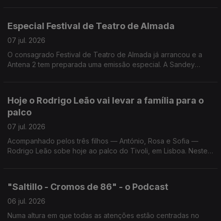
Especial Festival de Teatro de Almada
07 jul. 2026
O consagrado Festival de Teatro de Almada já arrancou e a
Antena 2 tem preparada uma emissão especial. A Sandey
Gageiro, que está no Teatro Joaquim Benite, conta-nos todos
os os pormenores da emissão e do Festival.
Hoje o Rodrigo Leão vai levar a família para o
palco
07 jul. 2026
Acompanhado pelos três filhos — António, Rosa e Sofia —
Rodrigo Leão sobe hoje ao palco do Tivoli, em Lisboa. Neste
concerto, o compositor apresenta ao vivo o álbum editado em
2023 e escrito para dois pianos.
"Saltillo - Cromos de 86" - o Podcast
06 jul. 2026
Numa altura em que todas as atenções estão centradas no