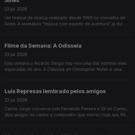
Sines
23 jul. 2026
Um festival de música realizado desde 1999 no concelho de
Sines. A assinatura “música com espírito de aventura” já diz
muito e o João André Oliveira conta o resto, transportando-
nos até à costa alentejana.
Filme da Semana: A Odisseia
23 jul. 2026
Esta semana o Ricardo Sérgio traz-nos uma das estreias mais
esperadas do ano. A Odisseia de Christopher Nolan é uma
interpretação muito pessoal do realizador. É a sua leitura do
poema épico à luz dos dias de hoje.
Luís Represas lembrado pelos amigos
22 jul. 2026
Carina Jorge conversa com Fernando Pereira e Gil do Carmo,
dois amigos do cantor e compositor que morreu hoje aos 69
anos. Depois de uma manhã com emissão especial, voltamos à
tarde a recordar estórias, agora junto de amigos.