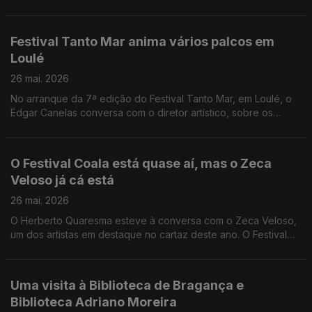
cofundadora da estrutura Terceira Pessoa, veio ao Anfiteatro
contar-nos mais sobre este projeto.
Festival Tanto Mar anima vários palcos em
Loulé
26 mai. 2026
No arranque da 7ª edição do Festival Tanto Mar, em Loulé, o
Edgar Canelas conversa com o diretor artístico, sobre os
espetáculos de teatro que grupos de vários países vão
apresentar.
O Festival Coala está quase aí, mas o Zeca
Veloso já cá está
26 mai. 2026
O Herberto Quaresma esteve à conversa com o Zeca Veloso,
um dos artistas em destaque no cartaz deste ano. O Festival
Coala é já neste fim de semana, em Cascais.
Uma visita à Biblioteca de Bragança e
Biblioteca Adriano Moreira