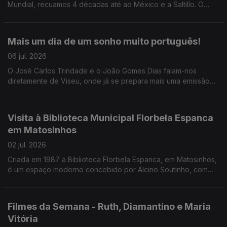
Mundial, recuamos 4 décadas até ao México e a Saltillo. O
Pedro Miguel Ribeiro conta-nos tudo sobre o Mundial do
nosso descontentamento.
Mais um dia de um sonho muito português!
06 jul. 2026
O José Carlos Trindade e o João Gomes Dias falam-nos
diretamente de Viseu, onde já se prepara mais uma emissão
especial da RTP Antena 1 para o jogo de logo à noite. Junte-
se a eles a partir das 17h30!
Visita à Biblioteca Municipal Florbela Espanca
em Matosinhos
02 jul. 2026
Criada em 1987 a Biblioteca Florbela Espanca, em Matosinhos,
é um espaço moderno concebido por Alcino Soutinho, com
uma oferta diversificada. O Diamantino José leva-nos a
conhecer o interior e os projetos desenvolvidos.
Filmes da Semana - Ruth, Diamantino e Maria
Vitória