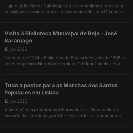
Hoje o João Carlos Callixto juntou-se ao Anfiteatro para uma
ocasião muitíssimo especial: o aniversário da Lena D'Água, que
também se juntou a nós! Foi uma Grande Festa!
Visita à Biblioteca Municipal de Beja - José
Saramago
15 jun. 2026
Fundada em 1874 a Biblioteca de Beja adotou, desde 1998, o
nome do prémio Nobel da Literatura. O Edgar Canelas leva-
nos a conhecer a Biblioteca Municipal de Beja / José
Saramago.
Tudo a postos para as Marchas dos Santos
Populares em Lisboa
12 jun. 2026
A Antena 1 tem preparadas 6 horas de emissão a partir da
Avenida da Liberdade, para lhe levar todos os pormenores
das Marchas de Santo António.