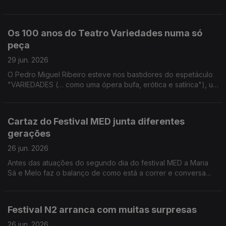
Batalha Centro de Cinema para contar todos os detalhes sobre
as homenagens à icónica atriz.
Os 100 anos do Teatro Variedades numa só
peça
29 jun. 2026
O Pedro Miguel Ribeiro esteve nos bastidores do espetáculo
"VARIEDADES (… como uma ópera bufa, erótica e satírica"), um
dos pontos altos das celebrações do centenário do Teatro
Variedades.
Cartaz do Festival MED junta diferentes
gerações
26 jun. 2026
Antes das atuações do segundo dia do festival MED a Maria
Sá e Melo faz o balanço de como está a correr e conversa
com Vitorino que também passou por Loulé.
Festival N2 arranca com muitas surpresas
26 jun. 2026