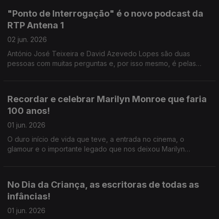
"Ponto de Interrogação" é o novo podcast da
RTP Antena 1
02 jun. 2026
António José Teixeira e David Azevedo Lopes são duas
pessoas com muitas perguntas e, por isso mesmo, é pelas
mãos deles que nasce o podcast "Ponto de Interrogação".
Recordar e celebrar Marilyn Monroe que faria
100 anos!
01 jun. 2026
O duro início de vida que teve, a entrada no cinema, o
glamour e o importante legado que nos deixou Marilyn
Monroe, tudo isso é desvendado e recordado pelo Ricardo
Sérgio.
No Dia da Criança, as escritoras de todas as
infâncias!
01 jun. 2026