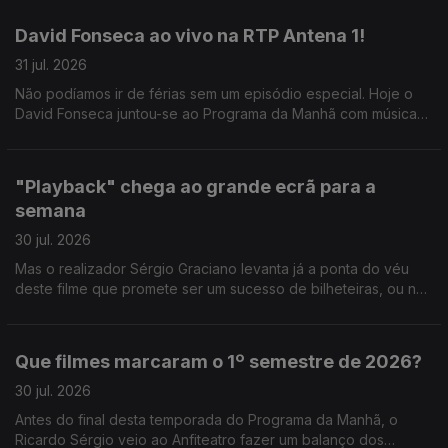
David Fonseca ao vivo na RTP Antena 1!
31 jul. 2026
Não podíamos ir de férias sem um episódio especial. Hoje o
David Fonseca juntou-se ao Programa da Manhã com música
ao vivo e conversa sobre o novo álbum que está a chegar.
"Playback" chega ao grande ecrã para a
semana
30 jul. 2026
Mas o realizador Sérgio Graciano levanta já a ponta do véu
deste filme que promete ser um sucesso de bilheteiras, ou não
contasse a história de um dos grandes nomes da música
portuguesa.
Que filmes marcaram o 1º semestre de 2026?
30 jul. 2026
Antes do final desta temporada do Programa da Manhã, o
Ricardo Sérgio veio ao Anfiteatro fazer um balanço dos