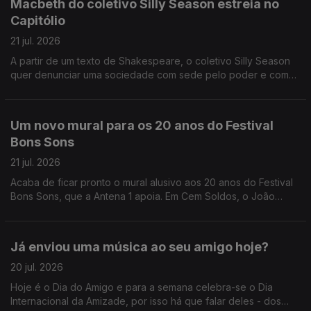
Macbeth do coletivo Silly Season estreia no
Capitólio
21 jul. 2026
A partir de um texto de Shakespeare, o coletivo Silly Season
quer denunciar uma sociedade com sede pelo poder e com
pouca moral, conta-nos a Sandy Gageiro que foi assistir a um
ensaio no Capitólio.
Um novo mural para os 20 anos do Festival
Bons Sons
21 jul. 2026
Acaba de ficar pronto o mural alusivo aos 20 anos do Festival
Bons Sons, que a Antena 1 apoia. Em Cem Soldos, o João
André Oliveira conversa com o artista plástico, autor da obra,
Nuno Saraiva.
Já enviou uma música ao seu amigo hoje?
20 jul. 2026
Hoje é o Dia do Amigo e para a semana celebra-se o Dia
Internacional da Amizade, por isso há que falar deles - dos