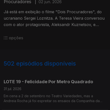
Procuradores
|
02 jun. 2026
Já está em exibição o filme "Dois Procuradores", do
ucraniano Sergei Loznitza. A Teresa Vieira conversou
com o ator protagonista, Aleksandr Kuznetsov, e
partilhou momentos dessa conversa com a Carina
Jorge.
opções
502
episódios disponíveis
944713
942592
940886
938552
936477
933698
931626
929469
LOTE 19 - Felicidade Por Metro Quadrado
31 jul. 2026
Em cena a 2 de setembro no Teatro Variedades, mas a
Andreia Rocha já foi espreitar os ensaios da Companhia da
Esquina.