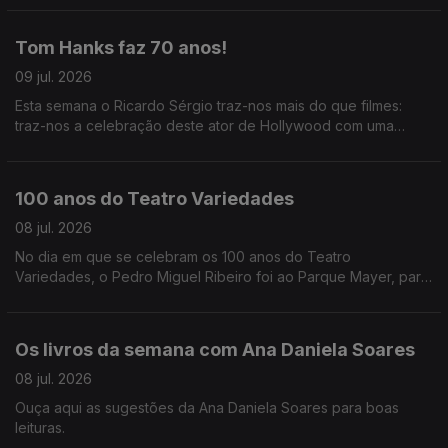
Oliveira descreve-nos tudo que se vai passar.
Tom Hanks faz 70 anos!
09 jul. 2026
Esta semana o Ricardo Sérgio traz-nos mais do que filmes:
traz-nos a celebração deste ator de Hollywood com uma
costela portuguesa.
100 anos do Teatro Variedades
08 jul. 2026
No dia em que se celebram os 100 anos do Teatro
Variedades, o Pedro Miguel Ribeiro foi ao Parque Mayer, para
partilhar as memórias registadas em livro e das pessoas que
fizeram a história do teatro.
Os livros da semana com Ana Daniela Soares
08 jul. 2026
Ouça aqui as sugestões da Ana Daniela Soares para boas
leituras.