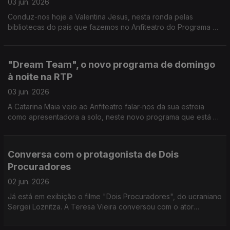
03 jun. 2026
Conduz-nos hoje a Valentina Jesus, nesta ronda pelas
bibliotecas do país que fazemos no Anfiteatro do Programa da
Tarde, por entre livros e muita cultura no Alto Tâmega.
"Dream Team", o novo programa de domingo
à noite na RTP
03 jun. 2026
A Catarina Maia veio ao Anfiteatro falar-nos da sua estreia
como apresentadora a solo, neste novo programa que está a
apresentar na RTP 1.
Conversa com o protagonista de Dois
Procuradores
02 jun. 2026
Já está em exibição o filme "Dois Procuradores", do ucraniano
Sergei Loznitza. A Teresa Vieira conversou com o ator
protagonista, Aleksandr Kuznetsov, e partilhou momentos
dessa conversa com a Carina Jorge.