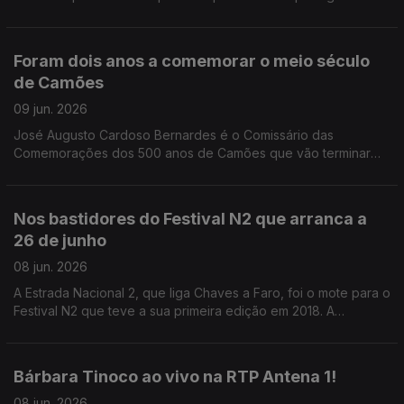
apenas pelo que aconteceu em campo, mas sobretudo pelo
que dali viria a nascer.
Foram dois anos a comemorar o meio século
de Camões
09 jun. 2026
José Augusto Cardoso Bernardes é o Comissário das
Comemorações dos 500 anos de Camões que vão terminar
amanhã.
Nos bastidores do Festival N2 que arranca a
26 de junho
08 jun. 2026
A Estrada Nacional 2, que liga Chaves a Faro, foi o mote para o
Festival N2 que teve a sua primeira edição em 2018. A
Valentina Jesus conta-nos agora todos os detalhes para a
edição de 2026.
Bárbara Tinoco ao vivo na RTP Antena 1!
08 jun. 2026