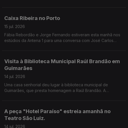
Guimarães, Vila Nova de Famalicão e, pela primeira vez, Viana
do Castelo, como nos conta a Valentina Jesus.
Caixa Ribeira no Porto
15 jul. 2026
Fábia Rebordão e Jorge Fernando estiveram esta manhã nos
estúdios da Antena 1 para uma conversa com José Carlos
Trindade.
Visita à Biblioteca Municipal Raúl Brandão em
Guimarães
14 jul. 2026
Uma casa senhorial deu lugar à biblioteca municipal de
Guimarães, que presta homenagem a Raúl Brandão. A
Valentina Jesus leva-nos a conhecer todos os detalhes do
edíficio e dos projetos desenvolvidos.
A peça "Hotel Paraíso" estreia amanhã no
Teatro São Luiz.
14 jul. 2026