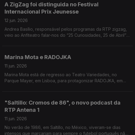
A ZigZag foi distinguida no Festival
Internacional Prix Jeunesse
12 jun. 2026
Andrea Basílio, responsável pelos programas da RTP zigzag,
veio ao Anfiteatro falar-nos do “25 Curiosidades, 25 de Abril” -
o programa distinguido.
Marina Mota e RADOJKA
11 jun. 2026
Marina Mota está de regresso ao Teatro Variedades, no
Parque Mayer, em Lisboa, para protagonizar RADOJKA, em
cena até 28 de junho. Carina Jorge conversou com a artista.
"Saltillo: Cromos de 86", o novo podcast da
RTP Antena 1
11 jun. 2026
No verão de 1986, em Saltillo, no México, viveram-se dias
intensos que marcariam para sempre o futebol português não