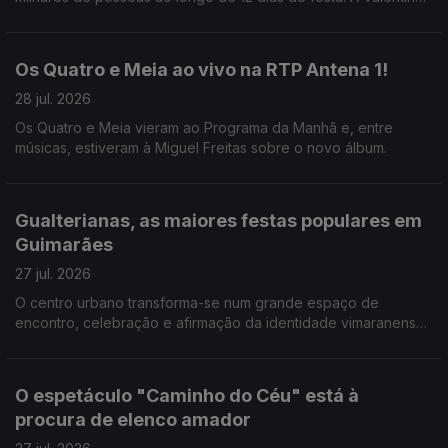
Jesus foi ver como correm os preparativos.
Os Quatro e Meia ao vivo na RTP Antena 1!
28 jul. 2026
Os Quatro e Meia vieram ao Programa da Manhã e, entre
músicas, estiveram à Miguel Freitas sobre o novo álbum.
Gualterianas, as maiores festas populares em
Guimarães
27 jul. 2026
O centro urbano transforma-se num grande espaço de
encontro, celebração e afirmação da identidade vimaranense.
E há uma agenda forte de concertos. A Valentina Jesus não
perdeu a oprtunidade.
O espetáculo "Caminho do Céu" está à
procura de elenco amador