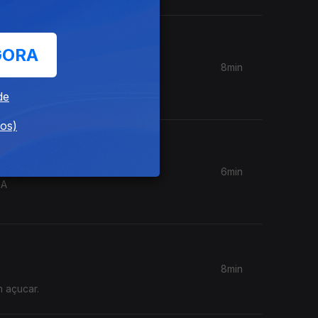
GORA
8min
anense. E
de
dos)
6min
 A
8min
m açucar.