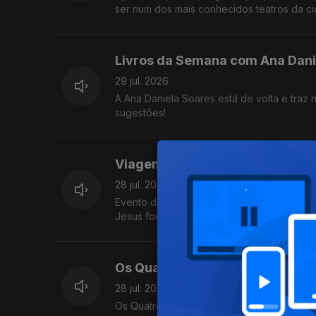
ser num dos mais conhecidos teatros da ci
Livros da Semana com Ana Dani
29 jul. 2026
A Ana Daniela Soares está de volta e traz 
sugestões!
Viagem Medieval em Terra de S
28 jul. 2026
Evento de referência nacional e que mobili
Jesus foi ver como correm os preparativos
Os Quatro e Meia ao vivo na RTP
28 jul. 2026
Os Quatro e Meia vieram ao Programa da Ma