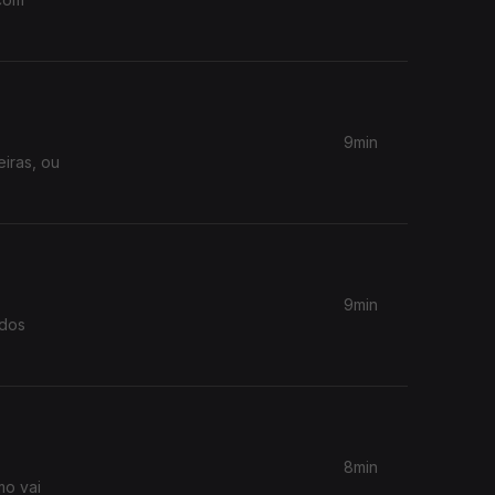
9min
iras, ou
9min
 dos
8min
mo vai