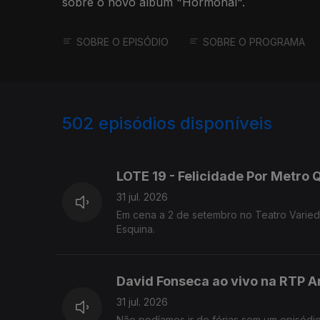
sobre o novo álbum "Hormonal".
SOBRE O EPISÓDIO
SOBRE O PROGRAMA
502
episódios disponíveis
944713
942592
LOTE 19 - Felicidade Por Metro
31 jul. 2026
Em cena a 2 de setembro no Teatro Varied
Esquina.
David Fonseca ao vivo na RTP A
31 jul. 2026
Não podíamos ir de férias sem um episódi