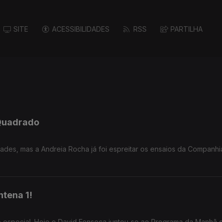
SITE
ACESSIBILIDADES
RSS
PARTILHA
 Quadrado
ades, mas a Andreia Rocha já foi espreitar os ensaios da Companhi
ntena 1!
o especial. Hoje o David Fonseca juntou-se ao Programa da Manhã