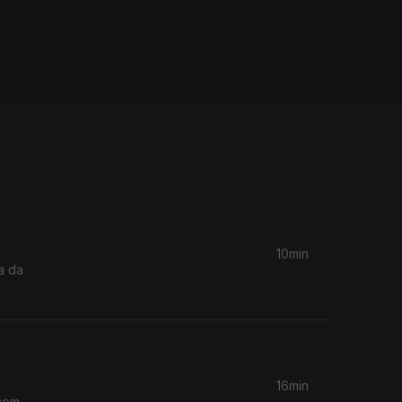
10min
a da
16min
 com