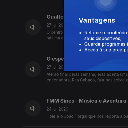
Gualterianas, as maiores festa
Vantagens
27 jul. 2026
O centro urbano transforma-se num grande
Retome o conteúdo a
há uma agenda forte de concertos. A Vale
seus dispositivos;
Guarde programas f
Aceda à sua área pe
O espetáculo "Caminho do Céu"
27 jul. 2026
Até ao final desta semana, está aberta um
encenadora, Rita Cabaço, fala-nos sobre es
FMM Sines - Música e Aventura
24 jul. 2026
Hoje é o João Torgal que nos reporta a pa