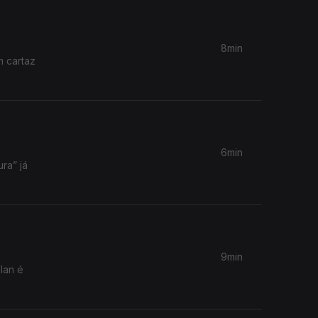
8min
m cartaz
6min
ra” já
9min
lan é