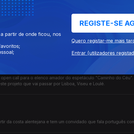
s populares em Guimarães
REGISTE-SE A
 espaço de encontro, celebração e afirmação da identidade vimar
 partir de onde ficou, nos
ntina Jesus não perdeu a oprtunidade.
Quero registar-me mais tar
avoritos;
ssoal;
Entrar (utilizadores regista
 está à procura de elenco amador
a open call para o elenco amador do espetáculo "Caminho do Céu".
te projeto que vai passar por Lisboa, Viseu e Loulé.
rtir da costa alentejana e tem um convidado que fala português co