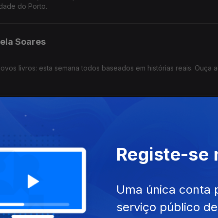
dade do Porto.
ela Soares
novos livros: esta semana todos baseados em histórias reais. Ouça a
anta Maria
za milhares e milhares de pessoas ao longo de 12 dias de festa. A V
Registe-se
.
 Antena 1!
Uma única conta 
serviço público d
nhã e, entre músicas, estiveram à Miguel Freitas sobre o novo ál