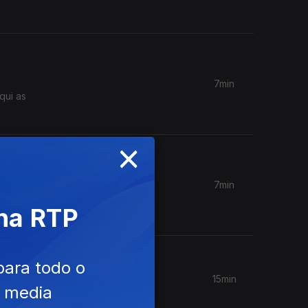
7min
qui as
×
7min
alentina
 na RTP
para todo o
15min
e media
bum.