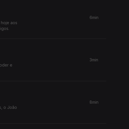
6min
 hoje aos
igos.
3min
poder e
8min
s, o João