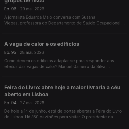
grupos de risco
Ep. 96
29 mai. 2026
A jornalista Eduarda Maio conversa com Susana
Viegas, professora do Departamento de Saúde Ocupacional e
Ambiental da Escola Nacional de Saúde Pública.
A vaga de calor e os edifícios
Ep. 95
28 mai. 2026
Como devem os edifícios adaptar-se para responder aos
efeitos das vagas de calor? Manuel Gameiro da Silva,
professor catedrático da Faculdade de Ciências e Tecnologia
da Universidade de Coimbra, responde.
Feira do Livro: abre hoje a maior livraria a céu
aberto em Lisboa
Ep. 94
27 mai. 2026
De hoje a 14 de junho, está de portas abertas a Feira do Livro
de Lisboa. Há 350 pavilhões para visitar. O presidente da
Associação Portuguesa de Editores e Livreiros, Miguel
Pauseiro, fala sobre esta 96ª edição.