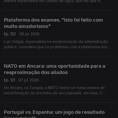
Martins especialista em Gestão de Água, que diz que é
preciso "separar a origem do abastecimento ao público e a
origem do abastecimento para uso agrícola e industrial"
Plataforma dos exames. "Isto foi feito com
muito amadorismo"
Ep. 122
08 jul. 2026
Luís Vidigal, especialista na modernização da administração
pública, considera que os problemas com a plataforma dos
exames nacionais revelam um "problema crónico do Estado":
a falta de planeamento. Com Eduarda Maio.
NATO em Ancara: uma oportunidade para a
reaproximação dos aliados
Ep. 121
07 jul. 2026
Em Ancara, na Turquia, a NATO reúne-se numa cimeira de
reconfirmação do encontro do ano passado, em Haia. O
especialista em defesa João Vieira Borges acredita que é uma
oportunidade para a reaproximação dos aliados.
Portugal vs. Espanha: um jogo de resultado