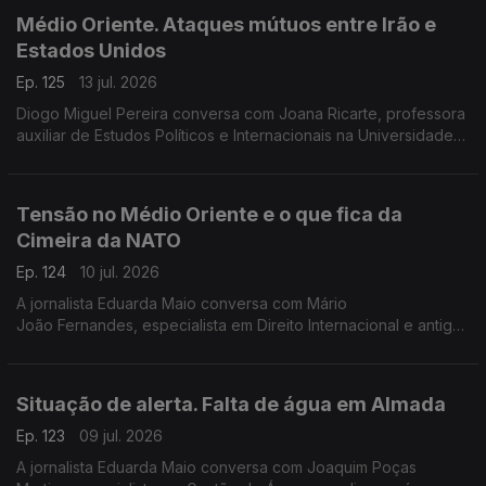
Médio Oriente. Ataques mútuos entre Irão e
Estados Unidos
Ep. 125
13 jul. 2026
Diogo Miguel Pereira conversa com Joana Ricarte, professora
auxiliar de Estudos Políticos e Internacionais na Universidade
do Porto e investigadora do Centro de Investigação
Transdisciplinar, Cultura, Espaço e Memória
Tensão no Médio Oriente e o que fica da
Cimeira da NATO
Ep. 124
10 jul. 2026
A jornalista Eduarda Maio conversa com Mário
João Fernandes, especialista em Direito Internacional e antigo
conselheiro jurídico da delegação portuguesa junto da NATO
em Bruxelas.
Situação de alerta. Falta de água em Almada
Ep. 123
09 jul. 2026
A jornalista Eduarda Maio conversa com Joaquim Poças