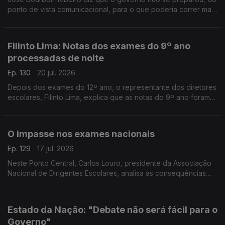
ponto de vista comunicacional, para o que poderia correr mal
nas mudanças na correção dos exames nacionais. Faltou
estratégia, diz o especialista em comunicação.
Filinto Lima: Notas dos exames do 9º ano
processadas de noite
Ep. 130
20 jul. 2026
Depois dos exames do 12º ano, o representante dos diretores
escolares, Filinto Lima, explica que as notas do 9º ano foram
recebidas de madrugada. O trabalho continua esta manhã.
Entrevista de Diogo Miguel Pereira.
O impasse nos exames nacionais
Ep. 129
17 jul. 2026
Neste Ponto Central, Carlos Louro, presidente da Associação
Nacional de Dirigentes Escolares, analisa as consequências
dos problemas na correção dos exames nacionais.
Estado da Nação: "Debate não será fácil para o
Governo"