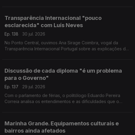
mantém a expectativa de executá-lo a tempo, mas assume
que foi precisa a sétima reprogramação para isso.
Transparência Internacional "pouco
esclarecida" com Luís Neves
Ep. 138
30 jul. 2026
No Ponto Central, ouvimos Ana Sirage Coimbra, vogal da
Transparência Internacional Portugal sobre as explicações do
ministro Luís Neves.
Discussão de cada diploma "é um problema
para o Governo"
Ep. 137
29 jul. 2026
Com o parlamento de férias, o politólogo Eduardo Pereira
Correia analisa os entendimentos e as dificuldades que o
Governo teve nesta sessão legislativa, ora no "pragmatismo"
com PS, ora nas "convergências" com Chega.
Marinha Grande. Equipamentos culturais e
bairros ainda afetados