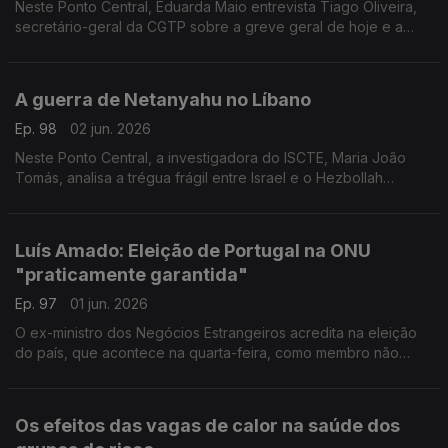
Neste Ponto Central, Eduarda Maio entrevista Tiago Oliveira,
secretário-geral da CGTP sobre a greve geral de hoje e a
reforma laboral.
A guerra de Netanyahu no Líbano
Ep. 98
02 jun. 2026
Neste Ponto Central, a investigadora do ISCTE, Maria João
Tomás, analisa a trégua frágil entre Israel e o Hezbollah
anunciada por Donald Trump.
Luís Amado: Eleição de Portugal na ONU
"praticamente garantida"
Ep. 97
01 jun. 2026
O ex-ministro dos Negócios Estrangeiros acredita na eleição
do país, que acontece na quarta-feira, como membro não
permanente do Conselho de Segurança da ONU. Entrevista de
Eduarda Maio.
Os efeitos das vagas de calor na saúde dos