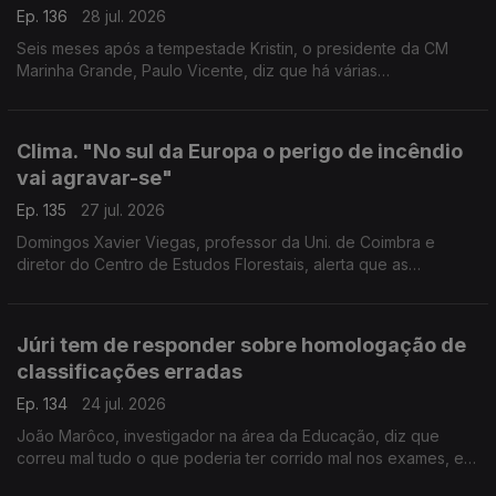
Ep. 136
28 jul. 2026
Seis meses após a tempestade Kristin, o presidente da CM
Marinha Grande, Paulo Vicente, diz que há várias
infraestruturas e bairros municipais que não recuperaram dos
estragos. Mas a Praia da Vieira recuperou, afirma.
Clima. "No sul da Europa o perigo de incêndio
vai agravar-se"
Ep. 135
27 jul. 2026
Domingos Xavier Viegas, professor da Uni. de Coimbra e
diretor do Centro de Estudos Florestais, alerta que as
alterações climáticas agravarão o perigo de incêndio no sul da
Europa e em zonas que escapavam às chamas.
Júri tem de responder sobre homologação de
classificações erradas
Ep. 134
24 jul. 2026
João Marôco, investigador na área da Educação, diz que
correu mal tudo o que poderia ter corrido mal nos exames, e
que ainda há perguntas por responder e responsabilidades