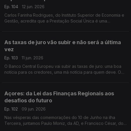
Ep. 104
12 jun. 2026
Carlos Farinha Rodrigues, do Instituto Superior de Economia e
Gestão, acredita que a Prestação Social Única é uma
oportunidade perdida para combater a pobreza em Portugal.
As explicações estão neste Ponto Central.
As taxas de juro vão subir e não será a última
vez
Ep. 103
11 jun. 2026
O Banco Central Europeu vai subir as taxas de juro: uma boa
notícia para os credores, uma má notícia para quem deve. O
comentador de economia da Antena 1, Pedro Sousa Carvalho,
garante que esta não será a última subida.
Açores: da Lei das Finanças Regionais aos
desafios do futuro
Ep. 102
09 jun. 2026
Nas vésperas das comemorações do 10 de Junho na ilha
Terceira, juntamos Paulo Moniz, da AD, e Francisco César, do
PS, para uma discussão sobre finanças regionais e sobre os