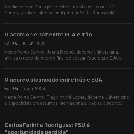
No dia em que Portugal se estreia no Mundial com a RD
Congo, o antigo internacional português Rui Águas está
confiante numa boa prestação. Diz que o lesionado Rúben
Dias é o central "mais cotado" da equipa.
O acordo de paz entre EUA e Irão
Ep. 106
16 jun. 2026
Neste Ponto Central, Joana Ricarte, docente universitária,
analisa o texto do acordo final de cessar-fogo entre EUA e
Irão
O acordo alcançado entre Irão e EUA
Ep. 105
15 jun. 2026
Neste Ponto Central, Tiago André Lopes, docente universitário
e especialista em assuntos internacionais, analisa o acordo
alcançado para o fim da guerra no Médio Oirente.
Carlos Farinha Rodrigues: PSU é
"oportunidade perdida"