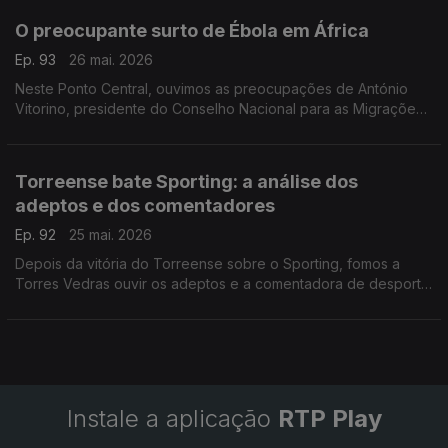
O preocupante surto de Ébola em África
Ep. 93
26 mai. 2026
Neste Ponto Central, ouvimos as preocupações de António
Vitorino, presidente do Conselho Nacional para as Migrações
e Asilo, em relação ao surto de Ébola que
se regista no Congo e no Uganda.
Torreense bate Sporting: a análise dos
adeptos e dos comentadores
Ep. 92
25 mai. 2026
Depois da vitória do Torreense sobre o Sporting, fomos a
Torres Vedras ouvir os adeptos e a comentadora de desporto
da RTP Antena 1, Matilde Fidalgo. Com Eduarda Maio.
Instale a aplicação
RTP Play