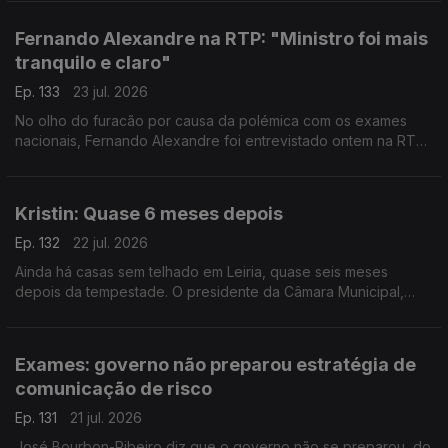
por apurar. Entre o júri, por exemplo.
Fernando Alexandre na RTP: "Ministro foi mais
tranquilo e claro"
Ep. 133
23 jul. 2026
No olho do furacão por causa da polémica com os exames
nacionais, Fernando Alexandre foi entrevistado ontem na RTP.
O politólogo Bruno Ferreira da Costa avalia a prestação do
ministro - diz que ele foi mais claro.
Kristin: Quase 6 meses depois
Ep. 132
22 jul. 2026
Ainda há casas sem telhado em Leiria, quase seis meses
depois da tempestade. O presidente da Câmara Municipal,
Gonçalo Lopes, diz que o problema deve-se à falta de apoios
e de mão de obra.
Exames: governo não preparou estratégia de
comunicação de risco
Ep. 131
21 jul. 2026
José Bourbon-Ribeiro diz que o governo não se preparou, do