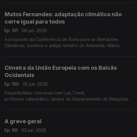
desafios que se colocam ao futuro dos Açores.
Matos Fernandes: adaptação climática não
corre igual para todos
Ep. 101
08 jun. 2026
A propósito da Conferência de Bona para as Alterações
Climáticas, ouvimos o antigo ministro do Ambiente, Matos
Fernandes. Neste Ponto Central, ele levanta a questão do
financiamento na adaptação às mudanças do clima.
Cimeira da União Europeia com os Balcãs
Ocidentais
Ep. 100
05 jun. 2026
Eduarda Maio conversa com Luís Tomé,
professor catedrático, diretor do Departamento de Relações
Internacionais da Universidade Autónoma de Lisboa
e investigador do Instituto Português de Relações
Internacionais.
A greve geral
Ep. 99
03 jun. 2026