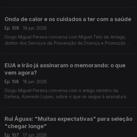
Unido, com a ajuda de Catarina Liberanto, docente
universitária em Kent.
Onda de calor e os cuidados a ter com a saúde
Ep. 109
19 jun. 2026
Diogo Miguel Pereira conversa com Miguel Telo de Arriaga,
diretor dos Serviços de Prevenção da Doença e Promoção da
Saúde da DGS, sobre os cuidados a ter devido à onda de
calor que se aproxima com temperaturas de 40º.
EUA e Irão já assinaram o memorando: o que
vem agora?
Ep. 108
18 jun. 2026
Diogo Miguel Pereira conversa com o antigo ministro da
Defesa, Azeredo Lopes, sobre o que se segue à assinatura
do memorando de entendimento entre os Estados Unidos e o
Irão.
Rui Águas: "Muitas expectativas" para seleção
"chegar longe"
Ep. 107
17 jun. 2026