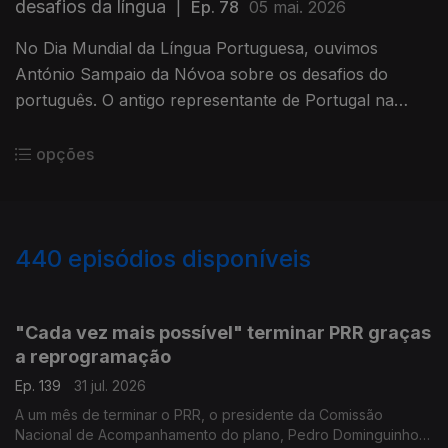
desafios da língua
|
Ep. 78
05 mai. 2026
No Dia Mundial da Língua Portuguesa, ouvimos
António Sampaio da Nóvoa sobre os desafios do
português. O antigo representante de Portugal na
UNESCO destaca a aprendizagem pelos imigrantes e o
uso da língua na ciência.
opções
440
episódios disponíveis
943058
939615
935699
931523
"Cada vez mais possível" terminar PRR graças
a reprogramação
Ep. 139
31 jul. 2026
A um mês de terminar o PRR, o presidente da Comissão
Nacional de Acompanhamento do plano, Pedro Dominguinhos,