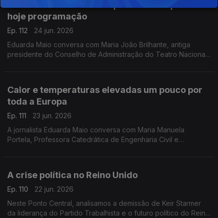
Teatro D. Maria II reabre pós obras e apresenta
hoje programação
Ep. 112
24 jun. 2026
Eduarda Maio conversa com Maria João Brilhante, antiga
presidente do Conselho de Administração do Teatro Nacional
D. Maria II, que defende que os teatros nacionais devem ser
lugares de discussão, convergência e memória.
Calor e temperaturas elevadas um pouco por
toda a Europa
Ep. 111
23 jun. 2026
A jornalista Eduarda Maio conversa com Maria Manuela
Portela, Professora Catedrática de Engenharia Civil e
Investigadora no Instituto Superior Técnico da Universidade
de Lisboa.
A crise política no Reino Unido
Ep. 110
22 jun. 2026
Neste Ponto Central, analisamos a demissão de Keir Starmer
da liderança do Partido Trabalhista e o futuro político do Reino