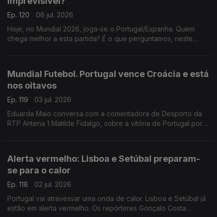
imprevisível?
Ep. 120
06 jul. 2026
Hoje, no Mundial 2026, joga-se o Portugal/Espanha. Quem
chega melhor a esta partida? É o que perguntamos, neste
Ponto Central, ao editor executivo d'A Bola, Fernando Urbano,
e à jornalista espanhola Virgínia López.
Mundial Futebol. Portugal vence Croácia e está
nos oitavos
Ep. 119
03 jul. 2026
Eduarda Maio conversa com a comentadora de Desporto da
RTP Antena 1 Matilde Fidalgo, sobre a vitória de Portugal por
2-1 frente à Croácia, que garantiu a passagem da seleção
portuguesa para os oitavos de final do Mundial
Alerta vermelho: Lisboa e Setúbal preparam-
se para o calor
Ep. 118
02 jul. 2026
Portugal vai atravessar uma onda de calor. Lisboa e Setúbal já
estão em alerta vermelho. Os repórteres Gonçalo Costa