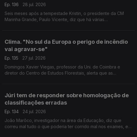
Ep. 136
28 jul. 2026
Seis meses após a tempestade Kristin, o presidente da CM
Marinha Grande, Paulo Vicente, diz que há várias
infraestruturas e bairros municipais que não recuperaram dos
estragos. Mas a Praia da Vieira recuperou, afirma.
Clima. "No sul da Europa o perigo de incêndio
vai agravar-se"
Ep. 135
27 jul. 2026
Domingos Xavier Viegas, professor da Uni. de Coimbra e
diretor do Centro de Estudos Florestais, alerta que as
alterações climáticas agravarão o perigo de incêndio no sul da
Europa e em zonas que escapavam às chamas.
Júri tem de responder sobre homologação de
classificações erradas
Ep. 134
24 jul. 2026
João Marôco, investigador na área da Educação, diz que
correu mal tudo o que poderia ter corrido mal nos exames, e
que ainda há perguntas por responder e responsabilidades