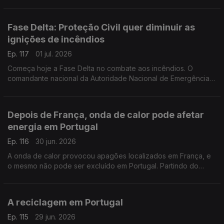
Martins e Guilherme de Sousa acompanham, nesses distritos,
os preparativos para a onda de calor.
Fase Delta: Proteção Civil quer diminuir as
ignições de incêndios
Ep. 117
01 jul. 2026
Começa hoje a Fase Delta no combate aos incêndios. O
comandante nacional da Autoridade Nacional de Emergência e
Proteção Civil, Mário Silvestre, diz que, para já, a principal
preocupação passa por diminuir as ignições.
Depois de França, onda de calor pode afetar
energia em Portugal
Ep. 116
30 jun. 2026
A onda de calor provocou apagões localizados em França, e
o mesmo não pode ser excluído em Portugal. Partindo do
exemplo francês, o professor Nuno Amaro, da NOVA FCT,
explica os efeitos que podem ter na rede elétrica.
A reciclagem em Portugal
Ep. 115
29 jun. 2026