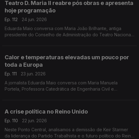
Teatro D. Maria II reabre pós obras e apresenta
hoje programação
Ep. 112
24 jun. 2026
Eduarda Maio conversa com Maria João Brilhante, antiga
presidente do Conselho de Administração do Teatro Nacional
D. Maria II, que defende que os teatros nacionais devem ser
lugares de discussão, convergência e memória.
Calor e temperaturas elevadas um pouco por
toda a Europa
Ep. 111
23 jun. 2026
A jornalista Eduarda Maio conversa com Maria Manuela
Portela, Professora Catedrática de Engenharia Civil e
Investigadora no Instituto Superior Técnico da Universidade
de Lisboa.
A crise política no Reino Unido
Ep. 110
22 jun. 2026
Neste Ponto Central, analisamos a demissão de Keir Starmer
da liderança do Partido Trabalhista e o futuro político do Reino