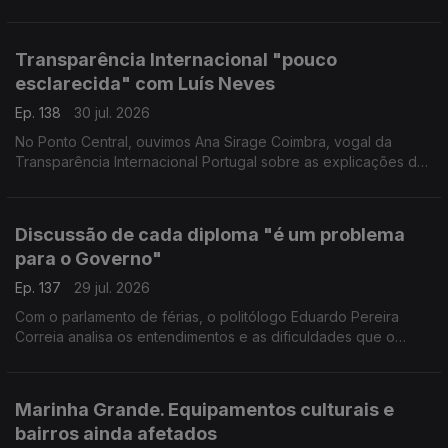
mantém a expectativa de executá-lo a tempo, mas assume
que foi precisa a sétima reprogramação para isso.
Transparência Internacional "pouco
esclarecida" com Luís Neves
Ep. 138
30 jul. 2026
No Ponto Central, ouvimos Ana Sirage Coimbra, vogal da
Transparência Internacional Portugal sobre as explicações do
ministro Luís Neves.
Discussão de cada diploma "é um problema
para o Governo"
Ep. 137
29 jul. 2026
Com o parlamento de férias, o politólogo Eduardo Pereira
Correia analisa os entendimentos e as dificuldades que o
Governo teve nesta sessão legislativa, ora no "pragmatismo"
com PS, ora nas "convergências" com Chega.
Marinha Grande. Equipamentos culturais e
bairros ainda afetados