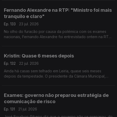
por apurar. Entre o júri, por exemplo.
Fernando Alexandre na RTP: "Ministro foi mais
tranquilo e claro"
Ep. 133
23 jul. 2026
No olho do furacão por causa da polémica com os exames
nacionais, Fernando Alexandre foi entrevistado ontem na RTP.
O politólogo Bruno Ferreira da Costa avalia a prestação do
ministro - diz que ele foi mais claro.
Kristin: Quase 6 meses depois
Ep. 132
22 jul. 2026
Ainda há casas sem telhado em Leiria, quase seis meses
depois da tempestade. O presidente da Câmara Municipal,
Gonçalo Lopes, diz que o problema deve-se à falta de apoios
e de mão de obra.
Exames: governo não preparou estratégia de
comunicação de risco
Ep. 131
21 jul. 2026
José Bourbon-Ribeiro diz que o governo não se preparou, do