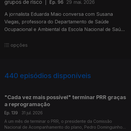
grupos de risco
|
Ep. 96
29 mai. 2026
A jornalista Eduarda Maio conversa com Susana
Viegas, professora do Departamento de Saúde
Ocupacional e Ambiental da Escola Nacional de Saúde
Pública.
opções
440
episódios disponíveis
943058
939615
935699
"Cada vez mais possível" terminar PRR graças
a reprogramação
Ep. 139
31 jul. 2026
A um mês de terminar o PRR, o presidente da Comissão
Nacional de Acompanhamento do plano, Pedro Dominguinhos,