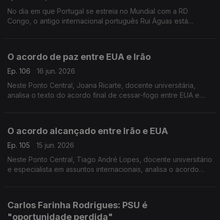
No dia em que Portugal se estreia no Mundial com a RD
Congo, o antigo internacional português Rui Águas está
confiante numa boa prestação. Diz que o lesionado Rúben
Dias é o central "mais cotado" da equipa.
O acordo de paz entre EUA e Irão
Ep. 106
16 jun. 2026
Neste Ponto Central, Joana Ricarte, docente universitária,
analisa o texto do acordo final de cessar-fogo entre EUA e
Irão
O acordo alcançado entre Irão e EUA
Ep. 105
15 jun. 2026
Neste Ponto Central, Tiago André Lopes, docente universitário
e especialista em assuntos internacionais, analisa o acordo
alcançado para o fim da guerra no Médio Oirente.
Carlos Farinha Rodrigues: PSU é
"oportunidade perdida"