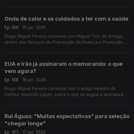
Unido, com a ajuda de Catarina Liberanto, docente
universitária em Kent.
Onda de calor e os cuidados a ter com a saúde
Ep. 109
19 jun. 2026
Diogo Miguel Pereira conversa com Miguel Telo de Arriaga,
diretor dos Serviços de Prevenção da Doença e Promoção da
Saúde da DGS, sobre os cuidados a ter devido à onda de
calor que se aproxima com temperaturas de 40º.
EUA e Irão já assinaram o memorando: o que
vem agora?
Ep. 108
18 jun. 2026
Diogo Miguel Pereira conversa com o antigo ministro da
Defesa, Azeredo Lopes, sobre o que se segue à assinatura
do memorando de entendimento entre os Estados Unidos e o
Irão.
Rui Águas: "Muitas expectativas" para seleção
"chegar longe"
Ep. 107
17 jun. 2026