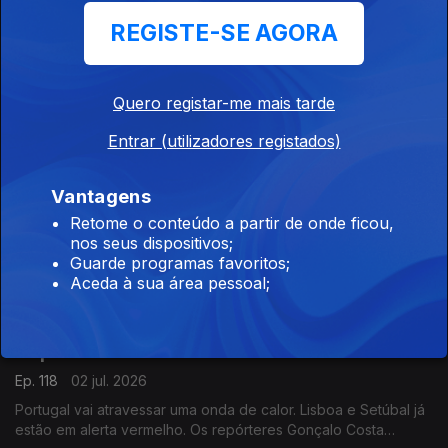
imprevisível?
REGISTE-SE AGORA
Ep. 120
06 jul. 2026
Hoje, no Mundial 2026, joga-se o Portugal/Espanha. Quem
chega melhor a esta partida? É o que perguntamos, neste
Ponto Central, ao editor executivo d'A Bola, Fernando Urbano,
Quero registar-me mais tarde
e à jornalista espanhola Virgínia López.
Entrar (utilizadores registados)
Mundial Futebol. Portugal vence Croácia e está
nos oitavos
Vantagens
Ep. 119
03 jul. 2026
Retome o conteúdo a partir de onde ficou,
Eduarda Maio conversa com a comentadora de Desporto da
nos seus dispositivos;
RTP Antena 1 Matilde Fidalgo, sobre a vitória de Portugal por
Guarde programas favoritos;
2-1 frente à Croácia, que garantiu a passagem da seleção
Aceda à sua área pessoal;
portuguesa para os oitavos de final do Mundial
Alerta vermelho: Lisboa e Setúbal preparam-
se para o calor
Ep. 118
02 jul. 2026
Portugal vai atravessar uma onda de calor. Lisboa e Setúbal já
estão em alerta vermelho. Os repórteres Gonçalo Costa