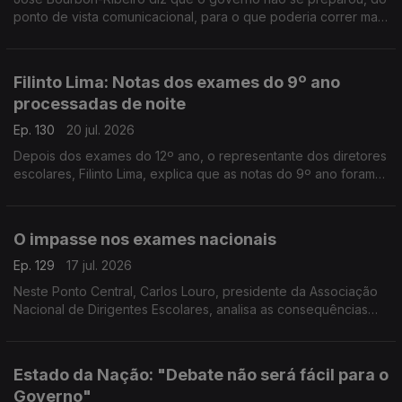
ponto de vista comunicacional, para o que poderia correr mal
nas mudanças na correção dos exames nacionais. Faltou
estratégia, diz o especialista em comunicação.
Filinto Lima: Notas dos exames do 9º ano
processadas de noite
Ep. 130
20 jul. 2026
Depois dos exames do 12º ano, o representante dos diretores
escolares, Filinto Lima, explica que as notas do 9º ano foram
recebidas de madrugada. O trabalho continua esta manhã.
Entrevista de Diogo Miguel Pereira.
O impasse nos exames nacionais
Ep. 129
17 jul. 2026
Neste Ponto Central, Carlos Louro, presidente da Associação
Nacional de Dirigentes Escolares, analisa as consequências
dos problemas na correção dos exames nacionais.
Estado da Nação: "Debate não será fácil para o
Governo"