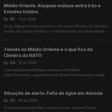
Médio Oriente. Ataques mútuos entre Irão e
Estados Unidos
Ep. 125
13 jul. 2026
Diogo Miguel Pereira conversa com Joana Ricarte, professora
auxiliar de Estudos Políticos e Internacionais na Universidade
do Porto e investigadora do Centro de Investigação
Transdisciplinar, Cultura, Espaço e Memória
Tensão no Médio Oriente e o que fica da
Cimeira da NATO
Ep. 124
10 jul. 2026
A jornalista Eduarda Maio conversa com Mário
João Fernandes, especialista em Direito Internacional e antigo
conselheiro jurídico da delegação portuguesa junto da NATO
em Bruxelas.
Situação de alerta. Falta de água em Almada
Ep. 123
09 jul. 2026
A jornalista Eduarda Maio conversa com Joaquim Poças