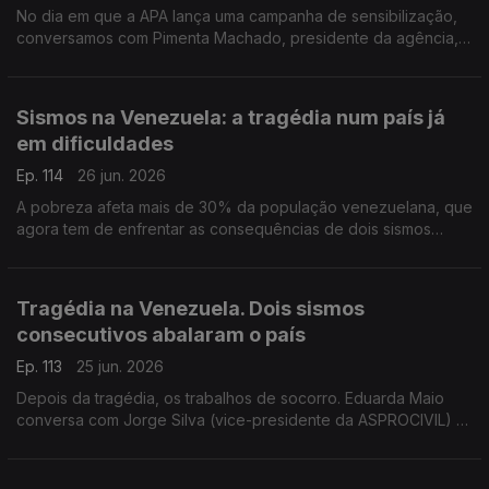
No dia em que a APA lança uma campanha de sensibilização,
conversamos com Pimenta Machado, presidente da agência,
sobre os desafios da reciclagem em Portugal.
Sismos na Venezuela: a tragédia num país já
em dificuldades
Ep. 114
26 jun. 2026
A pobreza afeta mais de 30% da população venezuelana, que
agora tem de enfrentar as consequências de dois sismos
destruidores. Celina Faria, jornalista, esteve na Venezuela há
dois meses e conta-nos o que encontrou.
Tragédia na Venezuela. Dois sismos
consecutivos abalaram o país
Ep. 113
25 jun. 2026
Depois da tragédia, os trabalhos de socorro. Eduarda Maio
conversa com Jorge Silva (vice-presidente da ASPROCIVIL) e
com Humberto Varum (presidente do Colégio de Engenharia
Civil da Ordem dos Engenheiros).