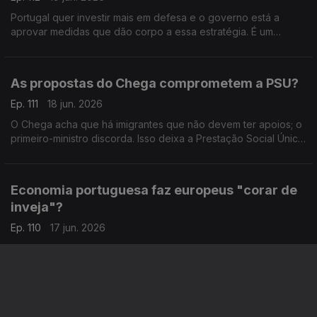
Portugal quer investir mais em defesa e o governo está a
aprovar medidas que dão corpo a essa estratégia. É um
investimento inevitável? Respondem a professora Teresa
Nogueira Pinto e o fundador do PAN, André Silva.
As propostas do Chega comprometem a PSU?
Ep. 111
18 jun. 2026
O Chega acha que há imigrantes que não devem ter apoios; o
primeiro-ministro discorda. Isso deixa a Prestação Social Única
em risco? A opinião da antiga ministra Paula Teixeira da Cruz e
do sociólogo João Teixeira Lopes.
Economia portuguesa faz europeus "corar de
inveja"?
Ep. 110
17 jun. 2026
O antigo ministro da Educação, Tiago Brandão Rodrigues, e a
advogada Ana Augusto-Pedroso comentam a perspetiva do
primeiro-ministro, Luís Montenegro, sobre o desempenho da
economia. Moderação de Oriana Barcelos.
O que aconteceu à esquerda na discussão do