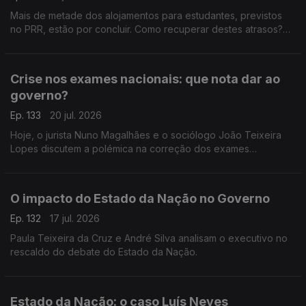
Mais de metade dos alojamentos para estudantes, previstos
no PRR, estão por concluir. Como recuperar destes atrasos?
Respondem André Silva, fundador do PAN, e o antigo ministro
da Educação, Tiago Brandão Rodrigues.
Crise nos exames nacionais: que nota dar ao
governo?
Ep. 133
20 jul. 2026
Hoje, o jurista Nuno Magalhães e o sociólogo João Teixeira
Lopes discutem a polémica na correção dos exames
nacionais, e tiram as conclusões políticas num processo em
que já se defende a demissão do ministro da Educação.
O impacto do Estado da Nação no Governo
Ep. 132
17 jul. 2026
Paula Teixeira da Cruz e André Silva analisam o executivo no
rescaldo do debate do Estado da Nação.
Estado da Nação: o caso Luís Neves