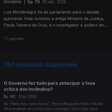
Governo
|
Ep. 79
30 abr. 2026
Luís Montenegro foi ao parlamento para o debate
quinzenal. Hoje ouvimos a antiga Ministra da Justiça,
Paula Teixeira da Cruz, e o investigador e político do
Livre, Francisco Paupério, sobre as críticas da
oposição.
opções
350
episódios disponíveis
943059
939616
935702
O Governo fez tudo para antecipar a fase
crítica dos incêndios?
Ep. 142
31 jul. 2026
No "Nem mais, nem menos", Teresa Nogueira Pinto e André
Silva analisam se o executivo conseguiu fazer tudo para