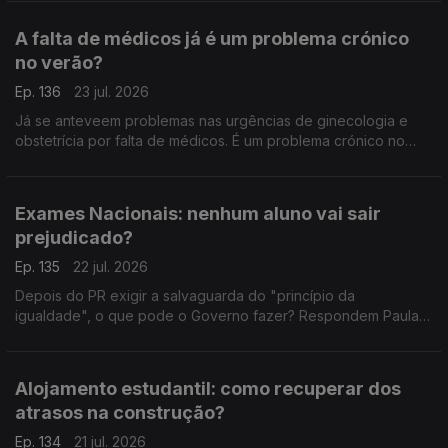
Interna tem mais esclarecimentos a dar.
A falta de médicos já é um problema crónico
no verão?
Ep. 136
23 jul. 2026
Já se anteveem problemas nas urgências de ginecologia e
obstetrícia por falta de médicos. É um problema crónico no
verão? É sobre isso que falam o antigo deputado do PCP
Miguel Tiago, e a advogada Ana Pedrosa-Augusto.
Exames Nacionais: nenhum aluno vai sair
prejudicado?
Ep. 135
22 jul. 2026
Depois do PR exigir a salvaguarda do "princípio da
igualdade", o que pode o Governo fazer? Respondem Paula
Teixeira da Cruz, antiga ministra da justiça, e João Teixeira
Lopes, sociólogo.
Alojamento estudantil: como recuperar dos
atrasos na construção?
Ep. 134
21 jul. 2026