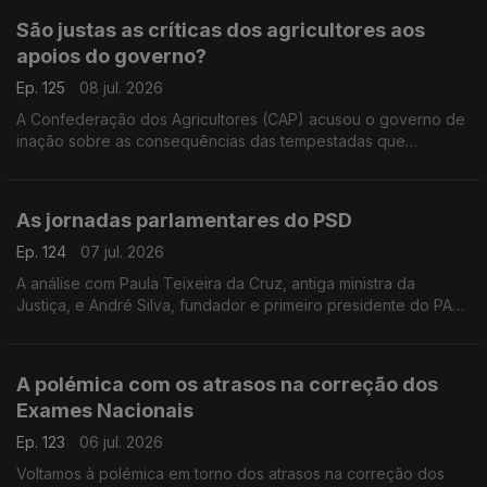
São justas as críticas dos agricultores aos
apoios do governo?
Ep. 125
08 jul. 2026
A Confederação dos Agricultores (CAP) acusou o governo de
inação sobre as consequências das tempestadas que
assolaram o país. Faz sentido? Respondem a professora
Teresa Nogueira Pinto e o sociólogo João Texeira Lopes.
As jornadas parlamentares do PSD
Ep. 124
07 jul. 2026
A análise com Paula Teixeira da Cruz, antiga ministra da
Justiça, e André Silva, fundador e primeiro presidente do PAN.
Conversa moderada pelo jornalista Diogo Miguel Pereira.
A polémica com os atrasos na correção dos
Exames Nacionais
Ep. 123
06 jul. 2026
Voltamos à polémica em torno dos atrasos na correção dos