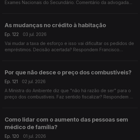
Exames Nacionais do Secundário. Comentário da advogada
Ana Pedrosa-Augusto e de Francisco Paupério, investigador e
político do partido Livre.
As mudanças no crédito à habitação
Ep. 122
03 jul. 2026
Vai mudar a taxa de esforço e isso vai dificultar os pedidos de
empréstimos. Decisão acertada? Respondem Francisco
Paupério, investigador e político do partido Livre e André
Silva, fundador e primeiro presidente do PAN.
Por que não desce o preço dos combustíveis?
Ep. 121
02 jul. 2026
A Ministra do Ambiente diz que "não há razão de ser" para o
preço dos combustíveis. Faz sentido fiscalizar? Respondem o
antigo Ministro da Educação, Tiago Brandão Rodrigues, e o
antigo deputado do CDS-PP, Nuno Magalhães.
Como lidar com o aumento das pessoas sem
médico de família?
Ep. 120
01 jul. 2026