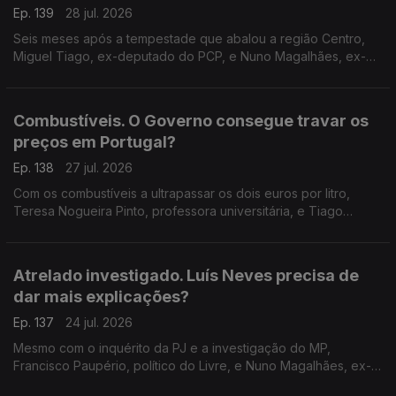
Ep. 139
28 jul. 2026
Seis meses após a tempestade que abalou a região Centro,
Miguel Tiago, ex-deputado do PCP, e Nuno Magalhães, ex-
deputado do CDS, falam do que pode o Governo fazer para
continuar a apoiar familias e empresas.
Combustíveis. O Governo consegue travar os
preços em Portugal?
Ep. 138
27 jul. 2026
Com os combustíveis a ultrapassar os dois euros por litro,
Teresa Nogueira Pinto, professora universitária, e Tiago
Brandão Rodrigues, ex-ministro da Educação, discutem o
poder do Governo para atenuar estas subidas.
Atrelado investigado. Luís Neves precisa de
dar mais explicações?
Ep. 137
24 jul. 2026
Mesmo com o inquérito da PJ e a investigação do MP,
Francisco Paupério, político do Livre, e Nuno Magalhães, ex-
deputado do CDS, defendem se o ministro da Administração