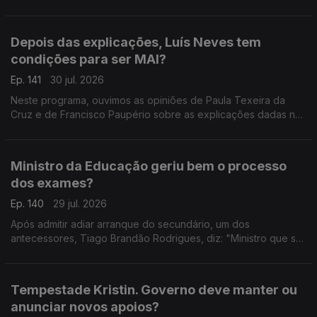
prevenir a fase crítica dos incêndios.
Depois das explicações, Luís Neves tem
condições para ser MAI?
Ep. 141
30 jul. 2026
Neste programa, ouvimos as opiniões de Paula Texeira da
Cruz e de Francisco Paupério sobre as explicações dadas na
quarta-feira pelo ministro Luís Neves.
Ministro da Educação geriu bem o processo
dos exames?
Ep. 140
29 jul. 2026
Após admitir adiar arranque do secundário, um dos
antecessores, Tiago Brandão Rodrigues, diz: "Ministro que se
preze começa o ano letivo a tempo". A advogada Ana
Pedrosa-Augusto afirma que deu a cara pelas dificuldades.
Tempestade Kristin. Governo deve manter ou
anunciar novos apoios?