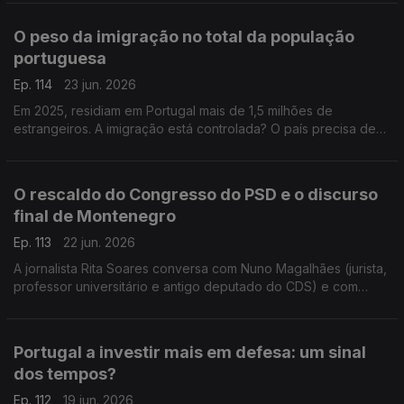
do antigo deputado do CDS Nuno Magalhães.
O peso da imigração no total da população
portuguesa
Ep. 114
23 jun. 2026
Em 2025, residiam em Portugal mais de 1,5 milhões de
estrangeiros. A imigração está controlada? O país precisa de
mais imigrantes? Respondem a professora Teresa Nogueira
Pinto e o político do Livre Francisco Paupério.
O rescaldo do Congresso do PSD e o discurso
final de Montenegro
Ep. 113
22 jun. 2026
A jornalista Rita Soares conversa com Nuno Magalhães (jurista,
professor universitário e antigo deputado do CDS) e com
João Teixeira Lopes (sociólogo e professor universitário),
sobre o Congresso do PSD em Anadia.
Portugal a investir mais em defesa: um sinal
dos tempos?
Ep. 112
19 jun. 2026