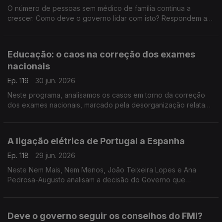
O número de pessoas sem médico de família continua a
crescer. Como deve o governo lidar com isto? Respondem a
antiga ministra da Justiça Paula Teixeira da Cruz e o antigo
deputado PCP Miguel Tiago.
Educação: o caos na correção dos exames
nacionais
Ep. 119
30 jun. 2026
Neste programa, analisamos os casos em torno da correção
dos exames nacionais, marcado pela desorganização relatada
pelos professores. Análise no Nem Mais, Nem Menos com
Teresa Nogueira Pinto e Miguel Tiago.
A ligação elétrica de Portugal a Espanha
Ep. 118
29 jun. 2026
Neste Nem Mais, Nem Menos, João Teixeira Lopes e Ana
Pedrosa-Augusto analisam a decisão do Governo que
anunciou que Portugal vai cumprir a meta de 15% na ligação
energética ao país vizinho.
Deve o governo seguir os conselhos do FMI?