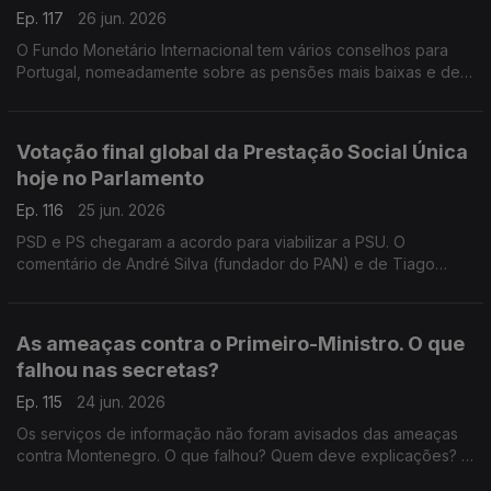
Ep. 117
26 jun. 2026
O Fundo Monetário Internacional tem vários conselhos para
Portugal, nomeadamente sobre as pensões mais baixas e de
viuvez. Deve o governo seguir os conselhos do FMI?
Responde o antigo deputado do PCP, Miguel Tiago.
Votação final global da Prestação Social Única
hoje no Parlamento
Ep. 116
25 jun. 2026
PSD e PS chegaram a acordo para viabilizar a PSU. O
comentário de André Silva (fundador do PAN) e de Tiago
Brandão Rodrigues (antigo ministro da Educação). Moderação
do jornalista Diogo Miguel Pereira.
As ameaças contra o Primeiro-Ministro. O que
falhou nas secretas?
Ep. 115
24 jun. 2026
Os serviços de informação não foram avisados das ameaças
contra Montenegro. O que falhou? Quem deve explicações? A
opinião da antiga ministra da Justiça Paula Teixeira da Cruz e