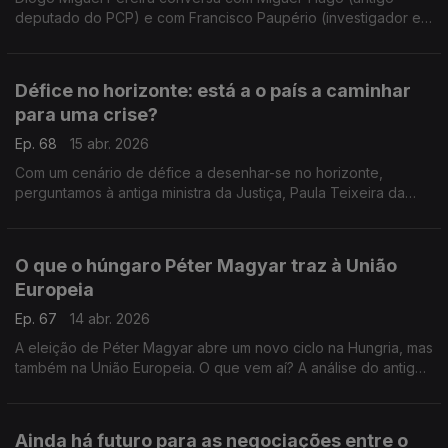
deputado do PCP) e com Francisco Paupério (investigador e
político do partido Livre) sobre as medidas anunciadas para
combater a sinistralidade rodoviária
Défice no horizonte: está a o país a caminhar
para uma crise?
Ep. 68
15 abr. 2026
Com um cenário de défice a desenhar-se no horizonte,
perguntamos à antiga ministra da Justiça, Paula Teixeira da
Cruz, e ao professor João Teixeira Lopes se a crise em
Portugal será inevitável. Com Diogo Miguel Pereira.
O que o húngaro Péter Magyar traz à União
Europeia
Ep. 67
14 abr. 2026
A eleição de Péter Magyar abre um novo ciclo na Hungria, mas
também na União Europeia. O que vem aí? A análise do antigo
deputado do CDS-PP Nuno Magalhães, e do primeiro
presidente do PAN, André Silva.
Ainda há futuro para as negociações entre o