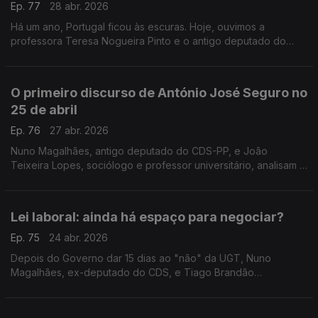
Ep. 77
28 abr. 2026
Há um ano, Portugal ficou às escuras. Hoje, ouvimos a
professora Teresa Nogueira Pinto e o antigo deputado do
PCP Miguel Tiago sobre a resposta do governo às falhas da
rede elétrica. Com Diogo Miguel Pereira.
O primeiro discurso de António José Seguro no
25 de abril
Ep. 76
27 abr. 2026
Nuno Magalhães, antigo deputado do CDS-PP, e João
Teixeira Lopes, sociólogo e professor universitário, analisam o
primeiro discurso de António José Seguro, enquanto
Presidente da República, no 25 de abril.
Lei laboral: ainda há espaço para negociar?
Ep. 75
24 abr. 2026
Depois do Governo dar 15 dias ao "não" da UGT, Nuno
Magalhães, ex-deputado do CDS, e Tiago Brandão
Rodrigues, ex-ministro da Educação, discutem o que ainda
pode haver nas negociações. Moderação de Diogo Miguel
Pereira.