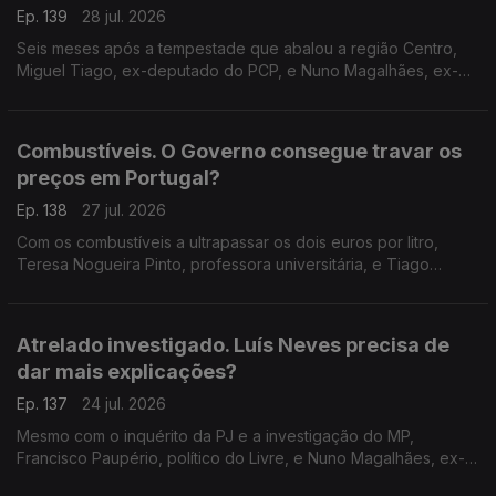
Ep. 139
28 jul. 2026
Seis meses após a tempestade que abalou a região Centro,
Miguel Tiago, ex-deputado do PCP, e Nuno Magalhães, ex-
deputado do CDS, falam do que pode o Governo fazer para
continuar a apoiar familias e empresas.
Combustíveis. O Governo consegue travar os
preços em Portugal?
Ep. 138
27 jul. 2026
Com os combustíveis a ultrapassar os dois euros por litro,
Teresa Nogueira Pinto, professora universitária, e Tiago
Brandão Rodrigues, ex-ministro da Educação, discutem o
poder do Governo para atenuar estas subidas.
Atrelado investigado. Luís Neves precisa de
dar mais explicações?
Ep. 137
24 jul. 2026
Mesmo com o inquérito da PJ e a investigação do MP,
Francisco Paupério, político do Livre, e Nuno Magalhães, ex-
deputado do CDS, defendem se o ministro da Administração