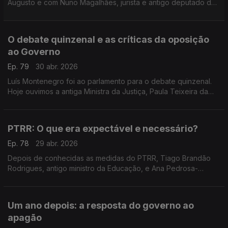
Augusto e com Nuno Magalhães, jurista e antigo deputado do
CDS, sobre o início do trabalho da equipa criada pelo
Presidente para o novo Pacto na Saúde.
O debate quinzenal e as críticas da oposição
ao Governo
Ep. 79
30 abr. 2026
Luís Montenegro foi ao parlamento para o debate quinzenal.
Hoje ouvimos a antiga Ministra da Justiça, Paula Teixeira da
Cruz, e o investigador e político do Livre, Francisco Paupério,
sobre as críticas da oposição.
PTRR: O que era expectável e necessário?
Ep. 78
29 abr. 2026
Depois de conhecidas as medidas do PTRR, Tiago Brandão
Rodrigues, antigo ministro da Educação, e Ana Pedrosa-
Augusto, advogada, falam sobre as propostas deixadas por
Luís Montenegro até 2034. Moderação de Miguel Bastos.
Um ano depois: a resposta do governo ao
apagão