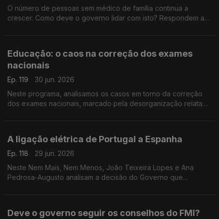
O número de pessoas sem médico de família continua a
crescer. Como deve o governo lidar com isto? Respondem a
antiga ministra da Justiça Paula Teixeira da Cruz e o antigo
deputado PCP Miguel Tiago.
Educação: o caos na correção dos exames
nacionais
Ep. 119
30 jun. 2026
Neste programa, analisamos os casos em torno da correção
dos exames nacionais, marcado pela desorganização relatada
pelos professores. Análise no Nem Mais, Nem Menos com
Teresa Nogueira Pinto e Miguel Tiago.
A ligação elétrica de Portugal a Espanha
Ep. 118
29 jun. 2026
Neste Nem Mais, Nem Menos, João Teixeira Lopes e Ana
Pedrosa-Augusto analisam a decisão do Governo que
anunciou que Portugal vai cumprir a meta de 15% na ligação
energética ao país vizinho.
Deve o governo seguir os conselhos do FMI?