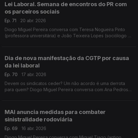
Lei Laboral. Semana de encontros do PR com
os parceiros sociais
Ep. 71
20 abr. 2026
Diogo Miguel Pereira conversa com Teresa Nogueira Pinto
(professora universitária) e João Teixeira Lopes (sociólogo e
professor universitário) sobre as reuniões que António José
Seguro vai ter com os parceiros sociais
Dia de nova manifestação da CGTP por causa
da lei laboral
Ep. 70
17 abr. 2026
Devem os sindicatos ceder? Um não acordo é uma derrota
para quem? Diogo Miguel Pereira conversa com Ana Pedrosa
Augusto (advogada) e com João Teixeira Lopes (sociólogo e
professor universitário).
MAI anuncia medidas para combater
sinistralidade rodoviária
Ep. 69
16 abr. 2026
Diogo Miguel Pereira conversa com Miguel Tiago (antigo