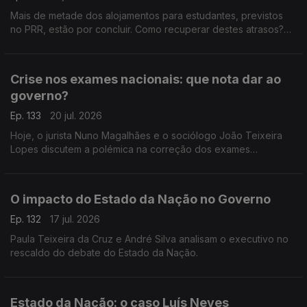
Mais de metade dos alojamentos para estudantes, previstos
no PRR, estão por concluir. Como recuperar destes atrasos?
Respondem André Silva, fundador do PAN, e o antigo ministro
da Educação, Tiago Brandão Rodrigues.
Crise nos exames nacionais: que nota dar ao
governo?
Ep. 133
20 jul. 2026
Hoje, o jurista Nuno Magalhães e o sociólogo João Teixeira
Lopes discutem a polémica na correção dos exames
nacionais, e tiram as conclusões políticas num processo em
que já se defende a demissão do ministro da Educação.
O impacto do Estado da Nação no Governo
Ep. 132
17 jul. 2026
Paula Teixeira da Cruz e André Silva analisam o executivo no
rescaldo do debate do Estado da Nação.
Estado da Nação: o caso Luís Neves