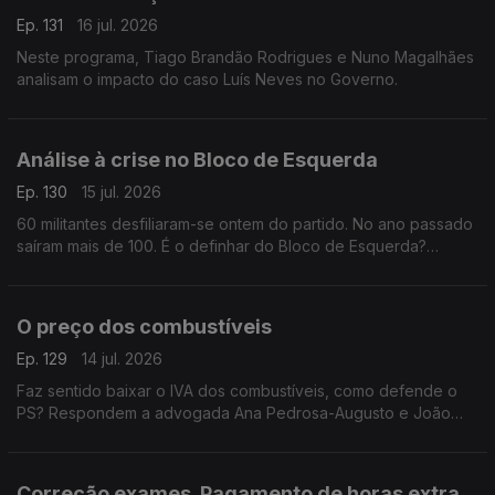
Ep. 131
16 jul. 2026
Neste programa, Tiago Brandão Rodrigues e Nuno Magalhães
analisam o impacto do caso Luís Neves no Governo.
Análise à crise no Bloco de Esquerda
Ep. 130
15 jul. 2026
60 militantes desfiliaram-se ontem do partido. No ano passado
saíram mais de 100. É o definhar do Bloco de Esquerda?
Respondem o investigador Francisco Paupério e a advogada
Ana Pedrosa-Augusto
O preço dos combustíveis
Ep. 129
14 jul. 2026
Faz sentido baixar o IVA dos combustíveis, como defende o
PS? Respondem a advogada Ana Pedrosa-Augusto e João
Teixeira Lopes, sociólogo e professor universitário. Conversa
moderada pela jornalista Oriana Barcelos
Correção exames. Pagamento de horas extra