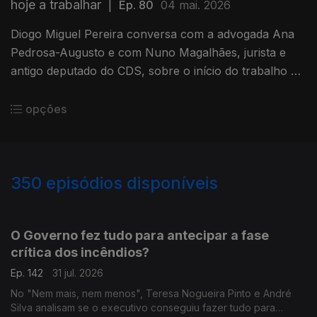
hoje a trabalhar
|
Ep. 80
04 mai. 2026
Diogo Miguel Pereira conversa com a advogada Ana
Pedrosa-Augusto e com Nuno Magalhães, jurista e
antigo deputado do CDS, sobre o início do trabalho da
equipa criada pelo Presidente para o novo Pacto na
Saúde.
opções
350
episódios disponíveis
943059
939616
935702
931524
927399
923552
919358
915654
O Governo fez tudo para antecipar a fase
crítica dos incêndios?
Ep. 142
31 jul. 2026
No "Nem mais, nem menos", Teresa Nogueira Pinto e André
Silva analisam se o executivo conseguiu fazer tudo para