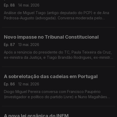
Ep. 88
14 mai. 2026
Análise de Miguel Tiago (antigo deputado do PCP) e de Ana
Pedrosa-Augusto (advogada). Conversa moderada pelo
jornalista Diogo Miguel Pereira.
Novo impasse no Tribunal Constitucional
Ep. 87
13 mai. 2026
Após a renúncia do presidente do TC, Paula Teixeira da Cruz,
ex-ministra da Justiça, e Tiago Brandão Rodrigues, ex-ministro
da Educação, discutem o difícil entendimento entre partidos.
Moderação de Diogo Miguel Pereira.
A sobrelotação das cadeias em Portugal
Ep. 86
12 mai. 2026
Diogo Miguel Pereira conversa com Francisco Paupério
(investigador e político do partido Livre) e Nuno Magalhães
(jurista, professor universitário e antigo deputado do CDS),
sobre a sobrelotação das prisões portuguesas.
A nova lei orgânica do INEM