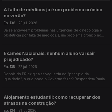
Interna tem mais esclarecimentos a dar.
A falta de médicos já é um problema crónico
no verão?
Ep. 136
23 jul. 2026
Já se anteveem problemas nas urgências de ginecologia e
obstetrícia por falta de médicos. É um problema crónico no
verão? É sobre isso que falam o antigo deputado do PCP
Miguel Tiago, e a advogada Ana Pedrosa-Augusto.
Exames Nacionais: nenhum aluno vai sair
prejudicado?
Ep. 135
22 jul. 2026
Depois do PR exigir a salvaguarda do "princípio da
igualdade", o que pode o Governo fazer? Respondem Paula
Teixeira da Cruz, antiga ministra da justiça, e João Teixeira
Lopes, sociólogo.
Alojamento estudantil: como recuperar dos
atrasos na construção?
Ep. 134
21 jul. 2026