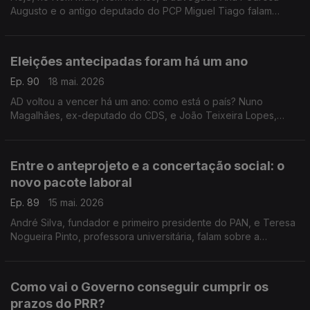
Augusto e o antigo deputado do PCP Miguel Tiago falam
sobre a relação do Chega com o governo de Luís
Montenegro.
Eleições antecipadas foram há um ano
Ep. 90
18 mai. 2026
AD voltou a vencer há um ano: como está o país? Nuno
Magalhães, ex-deputado do CDS, e João Teixeira Lopes,
sociólogo e professor universitário, discutem o que mudou.
Moderação de Diogo Miguel Pereira.
Entre o anteprojeto e a concertação social: o
novo pacote laboral
Ep. 89
15 mai. 2026
André Silva, fundador e primeiro presidente do PAN, e Teresa
Nogueira Pinto, professora universitária, falam sobre a
proposta do Governo apresentada ontem. Moderação de
Diogo Miguel Pereira.
Como vai o Governo conseguir cumprir os
prazos do PRR?