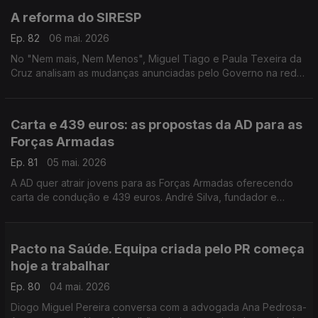
A reforma do SIRESP
Ep. 82
06 mai. 2026
No "Nem mais, Nem Menos", Miguel Tiago e Paula Texeira da
Cruz analisam as mudanças anunciadas pelo Governo na rede
de comunicações de emergência.
Carta e 439 euros: as propostas da AD para as
Forças Armadas
Ep. 81
05 mai. 2026
A AD quer atrair jovens para as Forças Armadas oferecendo
carta de condução e 439 euros. André Silva, fundador e
primeiro presidente do PAN, e Tiago Brandão Rodrigues,
antigo ministro da Educação, falam sobre isso.
Pacto na Saúde. Equipa criada pelo PR começa
hoje a trabalhar
Ep. 80
04 mai. 2026
Diogo Miguel Pereira conversa com a advogada Ana Pedrosa-