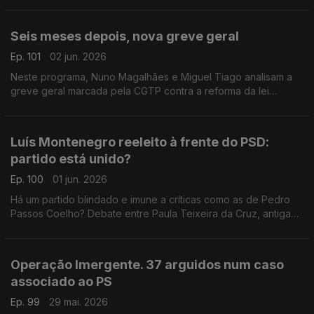
Brandão Rodrigues e Teresa Nogueira Pinto.
Seis meses depois, nova greve geral
Ep. 101
02 jun. 2026
Neste programa, Nuno Magalhães e Miguel Tiago analisam a
greve geral marcada pela CGTP contra a reforma da lei
laboral.
Luís Montenegro reeleito à frente do PSD:
partido está unido?
Ep. 100
01 jun. 2026
Há um partido blindado e imune a críticas como as de Pedro
Passos Coelho? Debate entre Paula Teixeira da Cruz, antiga
ministra da Justiça, e Francisco Paupério, militante do Livre.
Moderação de Diogo Miguel Pereira.
Operação Imergente. 37 arguidos num caso
associado ao PS
Ep. 99
29 mai. 2026