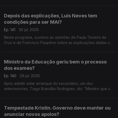
prevenir a fase crítica dos incêndios.
Depois das explicações, Luís Neves tem
condições para ser MAI?
Ep. 141
30 jul. 2026
Neste programa, ouvimos as opiniões de Paula Texeira da
Cruz e de Francisco Paupério sobre as explicações dadas na
quarta-feira pelo ministro Luís Neves.
Ministro da Educação geriu bem o processo
dos exames?
Ep. 140
29 jul. 2026
Após admitir adiar arranque do secundário, um dos
antecessores, Tiago Brandão Rodrigues, diz: "Ministro que se
preze começa o ano letivo a tempo". A advogada Ana
Pedrosa-Augusto afirma que deu a cara pelas dificuldades.
Tempestade Kristin. Governo deve manter ou
anunciar novos apoios?