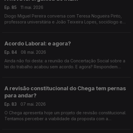
Ep. 85
11 mai. 2026
Diogo Miguel Pereira conversa com Teresa Nogueira Pinto,
professora universitária e João Teixeira Lopes, sociólogo e
professor universitário.
Acordo Laboral: e agora?
Ep. 84
08 mai. 2026
Ainda não foi desta: a reunião da Concertação Social sobre a
lei do trabalho acabou sem acordo. E agora? Respondem
Francisco Paupério, investigador e político do Livre, e João
Teixeira Lopes, sociólogo e professor.
A revisão constitucional do Chega tem pernas
para andar?
Ep. 83
07 mai. 2026
O Chega apresenta hoje um projeto de revisão constitucional.
Tentamos perceber a viabilidade da proposta com a
professora universitária Teresa Nogueira Pinto e com o
primeiro presidente do PAN, André Silva.