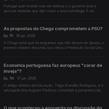
Portugal quer investir mais em defesa e o governo está a
aprovar medidas que dão corpo a essa estratégia. É um
investimento inevitável? Respondem a professora Teresa
Nogueira Pinto e o fundador do PAN, André Silva.
As propostas do Chega comprometem a PSU?
Ep. 111
18 jun. 2026
O Chega acha que há imigrantes que não devem ter apoios; o
primeiro-ministro discorda. Isso deixa a Prestação Social Única
em risco? A opinião da antiga ministra Paula Teixeira da Cruz e
do sociólogo João Teixeira Lopes.
Economia portuguesa faz europeus "corar de
inveja"?
Ep. 110
17 jun. 2026
O antigo ministro da Educação, Tiago Brandão Rodrigues, e a
advogada Ana Augusto-Pedroso comentam a perspetiva do
primeiro-ministro, Luís Montenegro, sobre o desempenho da
economia. Moderação de Oriana Barcelos.
O que aconteceu à esquerda na discussão do