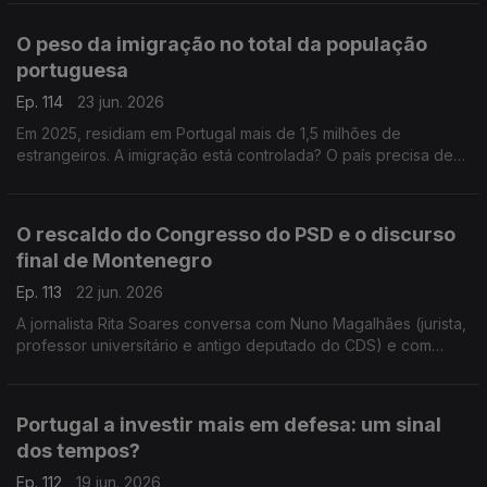
do antigo deputado do CDS Nuno Magalhães.
O peso da imigração no total da população
portuguesa
Ep. 114
23 jun. 2026
Em 2025, residiam em Portugal mais de 1,5 milhões de
estrangeiros. A imigração está controlada? O país precisa de
mais imigrantes? Respondem a professora Teresa Nogueira
Pinto e o político do Livre Francisco Paupério.
O rescaldo do Congresso do PSD e o discurso
final de Montenegro
Ep. 113
22 jun. 2026
A jornalista Rita Soares conversa com Nuno Magalhães (jurista,
professor universitário e antigo deputado do CDS) e com
João Teixeira Lopes (sociólogo e professor universitário),
sobre o Congresso do PSD em Anadia.
Portugal a investir mais em defesa: um sinal
dos tempos?
Ep. 112
19 jun. 2026