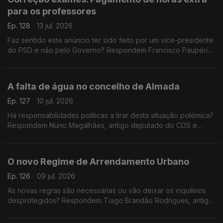
para os professores
Ep. 128
13 jul. 2026
Faz sentido este anúncio ter sido feito por um vice-presidente
do PSD e não pelo Governo? Respondem Francisco Paupério,
investigador e político do partido Livre e Teresa Nogueira
Pinto, professora universitária
A falta de água no concelho de Almada
Ep. 127
10 jul. 2026
Há responsabilidades políticas a tirar desta situação polémica?
Respondem Nuno Magalhães, antigo deputado do CDS e
Miguel Tiago, antigo deputado do PCP. Espaço de comentário
moderado por Diogo Miguel Pereira
O novo Regime de Arrendamento Urbano
Ep. 126
09 jul. 2026
As novas regras são necessárias ou vão deixar os inquilinos
desprotegidos? Respondem Tiago Brandão Rodrigues, antigo
ministro da Educação e Miguel Tiago, antigo deputado do
PCP. Conversa moderada por Diogo Miguel Pereira