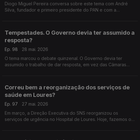
Diogo Miguel Pereira conversa sobre este tema com André
Silva, fundador e primeiro presidente do PAN e com a
advogada Ana Pedrosa-Augusto.
Tempestades. O Governo devia ter assumido a
resposta?
Ep. 98
28 mai. 2026
O tema marcou o debate quinzenal. O Governo devia ter
assumido o trabalho de dar resposta, em vez das Câmaras
Municipais? Respondem Miguel Tiago e Tiago Brandão
Rodrigues, em debate moderado por Diogo Miguel Pereira.
Correu bem a reorganização dos serviços de
saúde em Loures?
Ep. 97
27 mai. 2026
Em março, a Direção Executiva do SNS reorganizou os
serviços de urgência no Hospital de Loures. Hoje, fazemos o
balanço com a ex-ministra da Justiça Paula Teixeira da Cruz e
com o sociólogo João Teixeira Lopes.