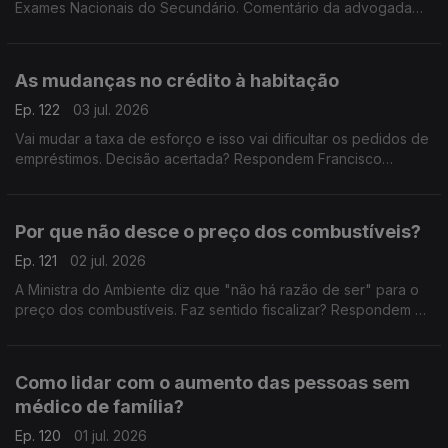
Exames Nacionais do Secundário. Comentário da advogada
Ana Pedrosa-Augusto e de Francisco Paupério, investigador e
político do partido Livre.
As mudanças no crédito à habitação
Ep. 122
03 jul. 2026
Vai mudar a taxa de esforço e isso vai dificultar os pedidos de
empréstimos. Decisão acertada? Respondem Francisco
Paupério, investigador e político do partido Livre e André
Silva, fundador e primeiro presidente do PAN.
Por que não desce o preço dos combustíveis?
Ep. 121
02 jul. 2026
A Ministra do Ambiente diz que "não há razão de ser" para o
preço dos combustíveis. Faz sentido fiscalizar? Respondem o
antigo Ministro da Educação, Tiago Brandão Rodrigues, e o
antigo deputado do CDS-PP, Nuno Magalhães.
Como lidar com o aumento das pessoas sem
médico de família?
Ep. 120
01 jul. 2026