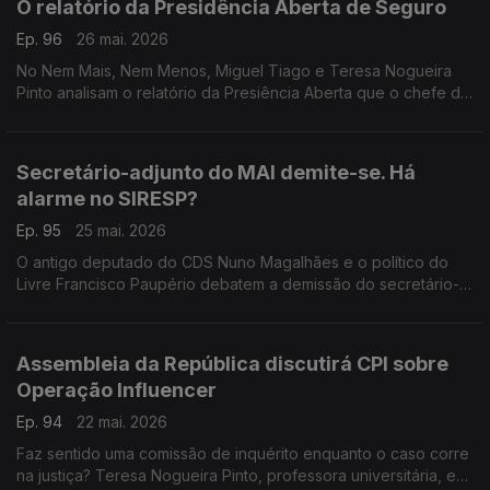
O relatório da Presidência Aberta de Seguro
Ep. 96
26 mai. 2026
No Nem Mais, Nem Menos, Miguel Tiago e Teresa Nogueira
Pinto analisam o relatório da Presiência Aberta que o chefe de
Estado, António José Seguro, realizou na região centro do
país, afetada pelas tempestades.
Secretário-adjunto do MAI demite-se. Há
alarme no SIRESP?
Ep. 95
25 mai. 2026
O antigo deputado do CDS Nuno Magalhães e o político do
Livre Francisco Paupério debatem a demissão do secretário-
geral adjunto do Ministro da Administração Interna. Há motivo
para alarme no SIRESP?
Assembleia da República discutirá CPI sobre
Operação Influencer
Ep. 94
22 mai. 2026
Faz sentido uma comissão de inquérito enquanto o caso corre
na justiça? Teresa Nogueira Pinto, professora universitária, e