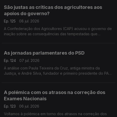
São justas as críticas dos agricultores aos
apoios do governo?
Ep. 125
08 jul. 2026
A Confederação dos Agricultores (CAP) acusou o governo de
inação sobre as consequências das tempestadas que
assolaram o país. Faz sentido? Respondem a professora
Teresa Nogueira Pinto e o sociólogo João Texeira Lopes.
As jornadas parlamentares do PSD
Ep. 124
07 jul. 2026
A análise com Paula Teixeira da Cruz, antiga ministra da
Justiça, e André Silva, fundador e primeiro presidente do PAN.
Conversa moderada pelo jornalista Diogo Miguel Pereira.
A polémica com os atrasos na correção dos
Exames Nacionais
Ep. 123
06 jul. 2026
Voltamos à polémica em torno dos atrasos na correção dos