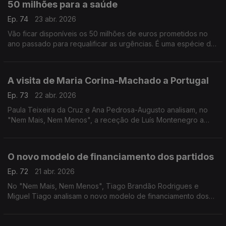
50 milhões para a saúde
Ep. 74
23 abr. 2026
Vão ficar disponíveis os 50 milhões de euros prometidos no
ano passado para requalificar as urgências. É uma espécie de
"penso rápido" para um problema antigo? A opinião de Ana
Pedrosa-Augusto e de André Silva.
A visita de Maria Corina-Machado a Portugal
Ep. 73
22 abr. 2026
Paula Teixeira da Cruz e Ana Pedrosa-Augusto analisam, no
"Nem Mais, Nem Menos", a receção de Luís Montenegro a
Maria Corina-Machado, prémio Nobel da Paz e líder da
oposição venezuelana.
O novo modelo de financiamento dos partidos
Ep. 72
21 abr. 2026
No "Nem Mais, Nem Menos", Tiago Brandão Rodrigues e
Miguel Tiago analisam o novo modelo de financiamento dos
partidos e das campanhas eleitorais.