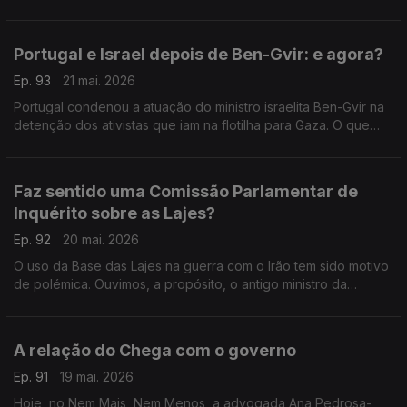
Francisco Paupério, investigador, debatem o tema. Moderação
de Diogo Miguel Pereira.
Portugal e Israel depois de Ben-Gvir: e agora?
Ep. 93
21 mai. 2026
Portugal condenou a atuação do ministro israelita Ben-Gvir na
detenção dos ativistas que iam na flotilha para Gaza. O que
acontece agora às relações entre os dois países? Respondem
Paula Teixeira da Cruz e André Silva.
Faz sentido uma Comissão Parlamentar de
Inquérito sobre as Lajes?
Ep. 92
20 mai. 2026
O uso da Base das Lajes na guerra com o Irão tem sido motivo
de polémica. Ouvimos, a propósito, o antigo ministro da
Educação Tiago Brandão Rodrigues e o antigo deputado do
CDS Nuno Magalhães. Com Diogo Miguel Pereira.
A relação do Chega com o governo
Ep. 91
19 mai. 2026
Hoje, no Nem Mais, Nem Menos, a advogada Ana Pedrosa-