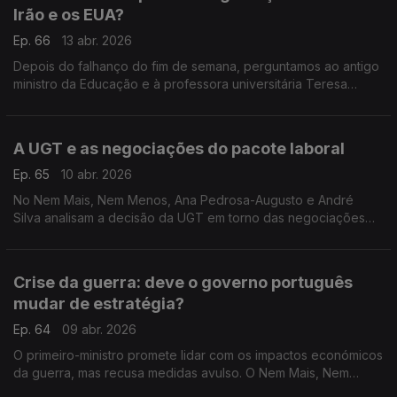
Irão e os EUA?
Ep. 66
13 abr. 2026
Depois do falhanço do fim de semana, perguntamos ao antigo
ministro da Educação e à professora universitária Teresa
Nogueira Pinto que futuro há para o cessar-fogo entre o Irão e
os EUA. Com Rita Soares.
A UGT e as negociações do pacote laboral
Ep. 65
10 abr. 2026
No Nem Mais, Nem Menos, Ana Pedrosa-Augusto e André
Silva analisam a decisão da UGT em torno das negociações
do pacote laboral com o Governo.
Crise da guerra: deve o governo português
mudar de estratégia?
Ep. 64
09 abr. 2026
O primeiro-ministro promete lidar com os impactos económicos
da guerra, mas recusa medidas avulso. O Nem Mais, Nem
Menos de hoje é sobre isso. Com os antigos ministros Tiago