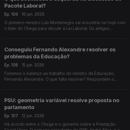
Pacote Laboral?
Ep. 109
16 jun. 2026
O primeiro-ministro Luís Montenegro vai encontrar-se hoje com
o líder do Chega para discutir a Lei Laboral. Os antigos
ministros Paula Teixeira da Cruz e Tiago Brandão Rodrigues
falam sobre a esquerda neste processo.
Conseguiu Fernando Alexandre resolver os
problemas da Educação?
Ep. 108
15 jun. 2026
Fazemos o balanço ao trabalho do ministro da Educação,
Fernando Alexandre. O que falta resolver? Respondem o
professor e antigo deputado do CDS-PP Nuno Magalhães, e o
investigador e político do Livre, Francisco Paupério.
PSU: geometria variável resolve proposta no
parlamento
Ep. 107
12 jun. 2026
Há acordo entre o Chega e o governo sobre a Prestação
Social Única. O primeiro presidente do PAN, André Silva, e a