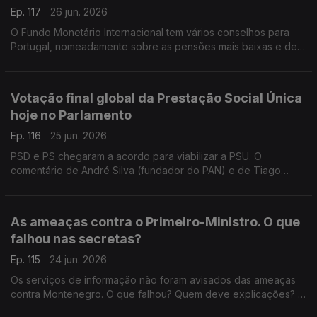
Ep. 117
26 jun. 2026
O Fundo Monetário Internacional tem vários conselhos para
Portugal, nomeadamente sobre as pensões mais baixas e de
viuvez. Deve o governo seguir os conselhos do FMI?
Responde o antigo deputado do PCP, Miguel Tiago.
Votação final global da Prestação Social Única
hoje no Parlamento
Ep. 116
25 jun. 2026
PSD e PS chegaram a acordo para viabilizar a PSU. O
comentário de André Silva (fundador do PAN) e de Tiago
Brandão Rodrigues (antigo ministro da Educação). Moderação
do jornalista Diogo Miguel Pereira.
As ameaças contra o Primeiro-Ministro. O que
falhou nas secretas?
Ep. 115
24 jun. 2026
Os serviços de informação não foram avisados das ameaças
contra Montenegro. O que falhou? Quem deve explicações? A
opinião da antiga ministra da Justiça Paula Teixeira da Cruz e