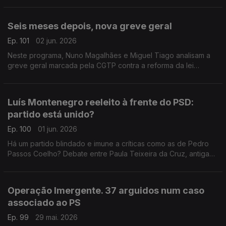
Brandão Rodrigues e Teresa Nogueira Pinto.
Seis meses depois, nova greve geral
Ep. 101
02 jun. 2026
Neste programa, Nuno Magalhães e Miguel Tiago analisam a
greve geral marcada pela CGTP contra a reforma da lei
laboral.
Luís Montenegro reeleito à frente do PSD:
partido está unido?
Ep. 100
01 jun. 2026
Há um partido blindado e imune a críticas como as de Pedro
Passos Coelho? Debate entre Paula Teixeira da Cruz, antiga
ministra da Justiça, e Francisco Paupério, militante do Livre.
Moderação de Diogo Miguel Pereira.
Operação Imergente. 37 arguidos num caso
associado ao PS
Ep. 99
29 mai. 2026