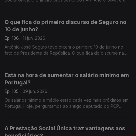
advogada Ana Pedrosa-Augusto falam sobre a geometria
variável que vai permitir dar luz verde à proposta.
O que fica do primeiro discurso de Seguro no
10 de junho?
Ep. 106
11 jun. 2026
António José Seguro teve ontem o primeiro 10 de junho no
fato de Presidente da República. O que fica do discurso na
ilha Terceira? Ouvimos a advogada Ana Pedrosa-Augusto e o
político do Livre Francisco Paupério.
Está na hora de aumentar o salário mínimo em
Portugal?
Ep. 105
09 jun. 2026
Os salários mínimo e médio estão cada vez mais próximos em
Portugal. Hoje, perguntamos ao antigo deputado do PCP
Miguel Tiago, e ao antigo ministro da Educação Tiago Brandão
Rodrigues, se é tempo de rever esses valores.
A Prestação Social Única traz vantagens aos
beneficiários?