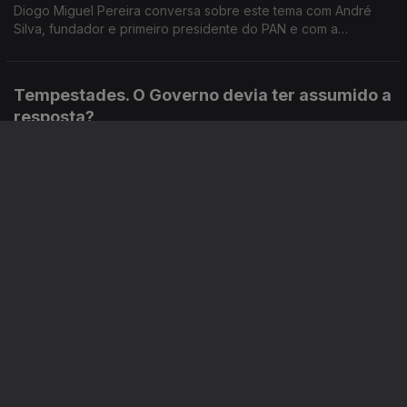
Diogo Miguel Pereira conversa sobre este tema com André
Silva, fundador e primeiro presidente do PAN e com a
advogada Ana Pedrosa-Augusto.
Tempestades. O Governo devia ter assumido a
resposta?
Ep. 98
28 mai. 2026
O tema marcou o debate quinzenal. O Governo devia ter
assumido o trabalho de dar resposta, em vez das Câmaras
Municipais? Respondem Miguel Tiago e Tiago Brandão
Rodrigues, em debate moderado por Diogo Miguel Pereira.
Correu bem a reorganização dos serviços de
saúde em Loures?
Ep. 97
27 mai. 2026
Em março, a Direção Executiva do SNS reorganizou os
serviços de urgência no Hospital de Loures. Hoje, fazemos o
balanço com a ex-ministra da Justiça Paula Teixeira da Cruz e
com o sociólogo João Teixeira Lopes.