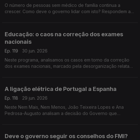
O número de pessoas sem médico de família continua a
crescer. Como deve o governo lidar com isto? Respondem a
antiga ministra da Justiça Paula Teixeira da Cruz e o antigo
deputado PCP Miguel Tiago.
Educação: o caos na correção dos exames
nacionais
Ep. 119
30 jun. 2026
Neste programa, analisamos os casos em torno da correção
dos exames nacionais, marcado pela desorganização relatada
pelos professores. Análise no Nem Mais, Nem Menos com
Teresa Nogueira Pinto e Miguel Tiago.
A ligação elétrica de Portugal a Espanha
Ep. 118
29 jun. 2026
Neste Nem Mais, Nem Menos, João Teixeira Lopes e Ana
Pedrosa-Augusto analisam a decisão do Governo que
anunciou que Portugal vai cumprir a meta de 15% na ligação
energética ao país vizinho.
Deve o governo seguir os conselhos do FMI?