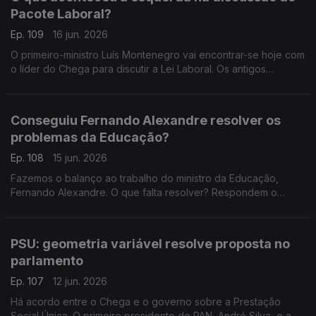
Pacote Laboral?
Ep. 109
16 jun. 2026
O primeiro-ministro Luís Montenegro vai encontrar-se hoje com
o líder do Chega para discutir a Lei Laboral. Os antigos
ministros Paula Teixeira da Cruz e Tiago Brandão Rodrigues
falam sobre a esquerda neste processo.
Conseguiu Fernando Alexandre resolver os
problemas da Educação?
Ep. 108
15 jun. 2026
Fazemos o balanço ao trabalho do ministro da Educação,
Fernando Alexandre. O que falta resolver? Respondem o
professor e antigo deputado do CDS-PP Nuno Magalhães, e o
investigador e político do Livre, Francisco Paupério.
PSU: geometria variável resolve proposta no
parlamento
Ep. 107
12 jun. 2026
Há acordo entre o Chega e o governo sobre a Prestação
Social Única. O primeiro presidente do PAN, André Silva, e a