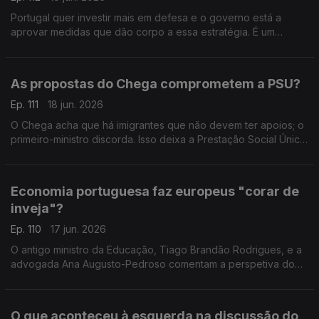
Portugal quer investir mais em defesa e o governo está a
aprovar medidas que dão corpo a essa estratégia. É um
investimento inevitável? Respondem a professora Teresa
Nogueira Pinto e o fundador do PAN, André Silva.
As propostas do Chega comprometem a PSU?
Ep. 111
18 jun. 2026
O Chega acha que há imigrantes que não devem ter apoios; o
primeiro-ministro discorda. Isso deixa a Prestação Social Única
em risco? A opinião da antiga ministra Paula Teixeira da Cruz e
do sociólogo João Teixeira Lopes.
Economia portuguesa faz europeus "corar de
inveja"?
Ep. 110
17 jun. 2026
O antigo ministro da Educação, Tiago Brandão Rodrigues, e a
advogada Ana Augusto-Pedroso comentam a perspetiva do
primeiro-ministro, Luís Montenegro, sobre o desempenho da
economia. Moderação de Oriana Barcelos.
O que aconteceu à esquerda na discussão do