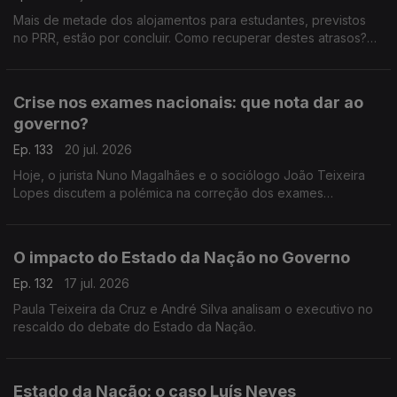
Mais de metade dos alojamentos para estudantes, previstos
no PRR, estão por concluir. Como recuperar destes atrasos?
Respondem André Silva, fundador do PAN, e o antigo ministro
da Educação, Tiago Brandão Rodrigues.
Crise nos exames nacionais: que nota dar ao
governo?
Ep. 133
20 jul. 2026
Hoje, o jurista Nuno Magalhães e o sociólogo João Teixeira
Lopes discutem a polémica na correção dos exames
nacionais, e tiram as conclusões políticas num processo em
que já se defende a demissão do ministro da Educação.
O impacto do Estado da Nação no Governo
Ep. 132
17 jul. 2026
Paula Teixeira da Cruz e André Silva analisam o executivo no
rescaldo do debate do Estado da Nação.
Estado da Nação: o caso Luís Neves