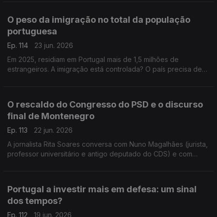
do antigo deputado do CDS Nuno Magalhães.
O peso da imigração no total da população
portuguesa
Ep. 114
23 jun. 2026
Em 2025, residiam em Portugal mais de 1,5 milhões de
estrangeiros. A imigração está controlada? O país precisa de
mais imigrantes? Respondem a professora Teresa Nogueira
Pinto e o político do Livre Francisco Paupério.
O rescaldo do Congresso do PSD e o discurso
final de Montenegro
Ep. 113
22 jun. 2026
A jornalista Rita Soares conversa com Nuno Magalhães (jurista,
professor universitário e antigo deputado do CDS) e com
João Teixeira Lopes (sociólogo e professor universitário),
sobre o Congresso do PSD em Anadia.
Portugal a investir mais em defesa: um sinal
dos tempos?
Ep. 112
19 jun. 2026