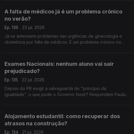
Interna tem mais esclarecimentos a dar.
A falta de médicos já é um problema crónico
no verão?
Ep. 136
23 jul. 2026
Já se anteveem problemas nas urgências de ginecologia e
obstetrícia por falta de médicos. É um problema crónico no
verão? É sobre isso que falam o antigo deputado do PCP
Miguel Tiago, e a advogada Ana Pedrosa-Augusto.
Exames Nacionais: nenhum aluno vai sair
prejudicado?
Ep. 135
22 jul. 2026
Depois do PR exigir a salvaguarda do "princípio da
igualdade", o que pode o Governo fazer? Respondem Paula
Teixeira da Cruz, antiga ministra da justiça, e João Teixeira
Lopes, sociólogo.
Alojamento estudantil: como recuperar dos
atrasos na construção?
Ep. 134
21 jul. 2026