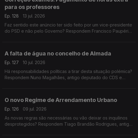
para os professores
Ep. 128
13 jul. 2026
Faz sentido este anúncio ter sido feito por um vice-presidente
do PSD e não pelo Governo? Respondem Francisco Paupério,
investigador e político do partido Livre e Teresa Nogueira
Pinto, professora universitária
A falta de água no concelho de Almada
Ep. 127
10 jul. 2026
Há responsabilidades políticas a tirar desta situação polémica?
Respondem Nuno Magalhães, antigo deputado do CDS e
Miguel Tiago, antigo deputado do PCP. Espaço de comentário
moderado por Diogo Miguel Pereira
O novo Regime de Arrendamento Urbano
Ep. 126
09 jul. 2026
As novas regras são necessárias ou vão deixar os inquilinos
desprotegidos? Respondem Tiago Brandão Rodrigues, antigo
ministro da Educação e Miguel Tiago, antigo deputado do
PCP. Conversa moderada por Diogo Miguel Pereira