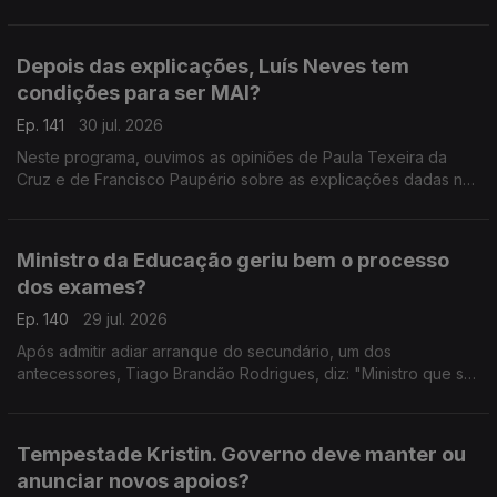
prevenir a fase crítica dos incêndios.
Depois das explicações, Luís Neves tem
condições para ser MAI?
Ep. 141
30 jul. 2026
Neste programa, ouvimos as opiniões de Paula Texeira da
Cruz e de Francisco Paupério sobre as explicações dadas na
quarta-feira pelo ministro Luís Neves.
Ministro da Educação geriu bem o processo
dos exames?
Ep. 140
29 jul. 2026
Após admitir adiar arranque do secundário, um dos
antecessores, Tiago Brandão Rodrigues, diz: "Ministro que se
preze começa o ano letivo a tempo". A advogada Ana
Pedrosa-Augusto afirma que deu a cara pelas dificuldades.
Tempestade Kristin. Governo deve manter ou
anunciar novos apoios?