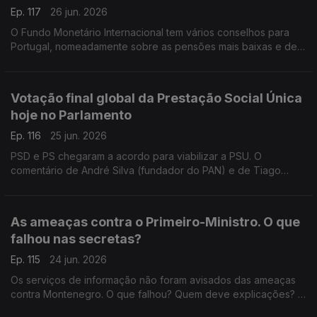
Ep. 117
26 jun. 2026
O Fundo Monetário Internacional tem vários conselhos para
Portugal, nomeadamente sobre as pensões mais baixas e de
viuvez. Deve o governo seguir os conselhos do FMI?
Responde o antigo deputado do PCP, Miguel Tiago.
Votação final global da Prestação Social Única
hoje no Parlamento
Ep. 116
25 jun. 2026
PSD e PS chegaram a acordo para viabilizar a PSU. O
comentário de André Silva (fundador do PAN) e de Tiago
Brandão Rodrigues (antigo ministro da Educação). Moderação
do jornalista Diogo Miguel Pereira.
As ameaças contra o Primeiro-Ministro. O que
falhou nas secretas?
Ep. 115
24 jun. 2026
Os serviços de informação não foram avisados das ameaças
contra Montenegro. O que falhou? Quem deve explicações? A
opinião da antiga ministra da Justiça Paula Teixeira da Cruz e