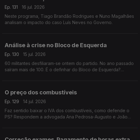
Ep. 131
16 jul. 2026
Neste programa, Tiago Brandão Rodrigues e Nuno Magalhães
analisam o impacto do caso Luís Neves no Governo.
Análise à crise no Bloco de Esquerda
Ep. 130
15 jul. 2026
60 militantes desfiliaram-se ontem do partido. No ano passado
saíram mais de 100. É o definhar do Bloco de Esquerda?
Respondem o investigador Francisco Paupério e a advogada
Ana Pedrosa-Augusto
O preço dos combustíveis
Ep. 129
14 jul. 2026
Faz sentido baixar o IVA dos combustíveis, como defende o
PS? Respondem a advogada Ana Pedrosa-Augusto e João
Teixeira Lopes, sociólogo e professor universitário. Conversa
moderada pela jornalista Oriana Barcelos
Correção exames. Pagamento de horas extra