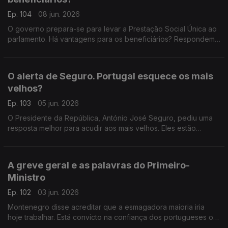
Ep. 104
08 jun. 2026
O governo prepara-se para levar a Prestação Social Única ao
parlamento. Há vantagens para os beneficiários? Respondem
os professores universitários Teresa Nogueira Pinto e João
Teixeira Lopes. Com Diogo Miguel Pereira.
O alerta de Seguro. Portugal esquece os mais
velhos?
Ep. 103
05 jun. 2026
O Presidente da República, António José Seguro, pediu uma
resposta melhor para acudir aos mais velhos. Eles estão
esquecidos? Ouvimos a resposta da advogada Ana Pedrosa-
Augusto e do professor João Texeira Lopes.
A greve geral e as palavras do Primeiro-
Ministro
Ep. 102
03 jun. 2026
Montenegro disse acreditar que a esmagadora maioria iria
hoje trabalhar. Está convicto na confiança dos portugueses ou
quer desvalorizar os números de adesão? Respondem Tiago