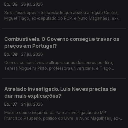
Ep. 139
28 jul. 2026
Seis meses após a tempestade que abalou a região Centro,
Miguel Tiago, ex-deputado do PCP, e Nuno Magalhães, ex-
deputado do CDS, falam do que pode o Governo fazer para
continuar a apoiar familias e empresas.
Combustíveis. O Governo consegue travar os
preços em Portugal?
Ep. 138
27 jul. 2026
Com os combustíveis a ultrapassar os dois euros por litro,
Teresa Nogueira Pinto, professora universitária, e Tiago
Brandão Rodrigues, ex-ministro da Educação, discutem o
poder do Governo para atenuar estas subidas.
Atrelado investigado. Luís Neves precisa de
dar mais explicações?
Ep. 137
24 jul. 2026
Mesmo com o inquérito da PJ e a investigação do MP,
Francisco Paupério, político do Livre, e Nuno Magalhães, ex-
deputado do CDS, defendem se o ministro da Administração