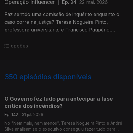
Operação Influencer
|
Ep. 94
22 mai. 2026
Faz sentido uma comissão de inquérito enquanto o
caso corre na justiça? Teresa Nogueira Pinto,
professora universitária, e Francisco Paupério,
investigador, debatem o tema. Moderação de Diogo
Miguel Pereira.
opções
350
episódios disponíveis
943059
939616
935702
931524
O Governo fez tudo para antecipar a fase
crítica dos incêndios?
Ep. 142
31 jul. 2026
No "Nem mais, nem menos", Teresa Nogueira Pinto e André
Silva analisam se o executivo conseguiu fazer tudo para