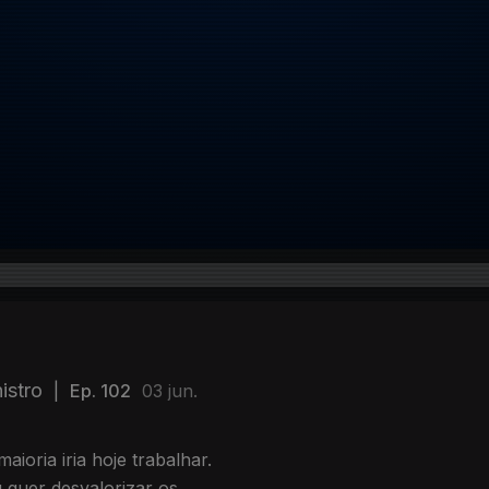
istro
|
Ep. 102
03 jun.
ioria iria hoje trabalhar.
 quer desvalorizar os