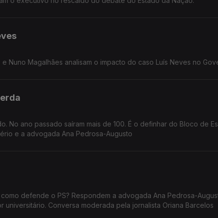
isam o executivo no rescaldo do debate do Estado da Nação.
eves
 e Nuno Magalhães analisam o impacto do caso Luís Neves no Gov
uerda
tido. No ano passado saíram mais de 100. É o definhar do Bloco de 
pério e a advogada Ana Pedrosa-Augusto
is, como defende o PS? Respondem a advogada Ana Pedrosa-Augus
 universitário. Conversa moderada pela jornalista Oriana Barcelos