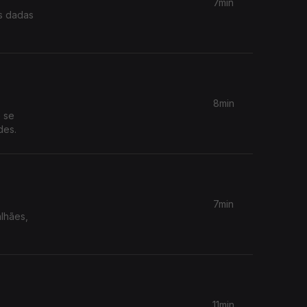
7min
s dadas
8min
e se
des.
7min
lhães,
11min