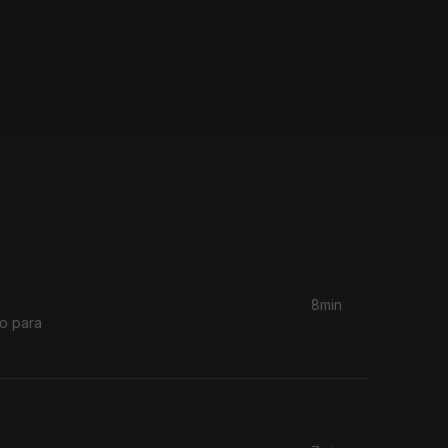
8min
do para