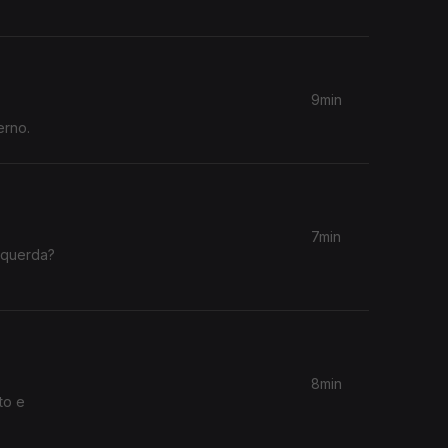
9min
erno.
7min
Esquerda?
8min
to e