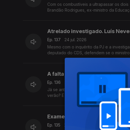
Com os combustíveis a ultrapassar os dois e
Brandão Rodrigues, ex-ministro da Educaç
Atrelado investigado. Luís Neve
Ep. 137
24 jul. 2026
Mesmo com o inquérito da PJ e a investiga
deputado do CDS, defendem se o ministro d
A falta de médicos já é um prob
Ep. 136
23 jul. 2026
Já se anteveem problemas nas urgências de
verão? É sobre isso que falam o antigo d
Exames Nacionais: nenhum aluno
Ep. 135
22 jul. 2026