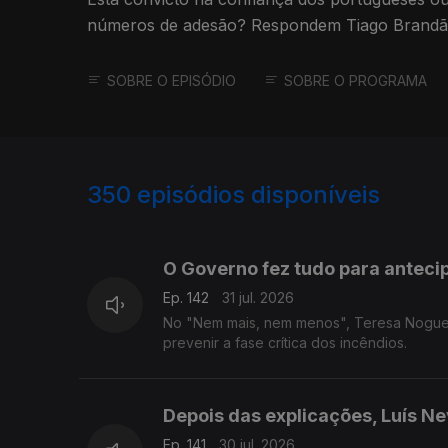
números de adesão? Respondem Tiago Brandão
Nogueira Pinto.
SOBRE O EPISÓDIO
SOBRE O PROGRAMA
350
episódios disponíveis
943059
939616
O Governo fez tudo para antecip
Ep. 142
31 jul. 2026
No "Nem mais, nem menos", Teresa Nogueir
prevenir a fase crítica dos incêndios.
Depois das explicações, Luís N
Ep. 141
30 jul. 2026