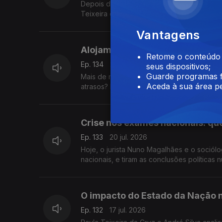
Depois do PR exigir a salvaguarda do "pr
Teixeira da Cruz, antiga ministra da justiç
Vantagens
Alojamento estudantil: como re
Retome o conteúdo a
Ep. 134
21 jul. 2026
seus dispositivos;
Guarde programas f
Mais de metade dos alojamentos para estud
Aceda à sua área pe
atrasos? Respondem André Silva, fundador
Crise nos exames nacionais: qu
Ep. 133
20 jul. 2026
Hoje, o jurista Nuno Magalhães e o soció
nacionais, e tiram as conclusões política
O impacto do Estado da Nação 
Ep. 132
17 jul. 2026