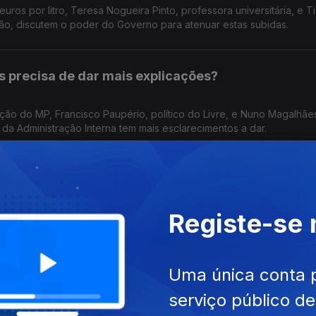
uros por litro, Teresa Nogueira Pinto, professora universitária, e T
ão, discutem o poder do Governo para atenuar estas subidas.
s precisa de dar mais explicações?
ção do MP, Francisco Paupério, político do Livre, e Nuno Magalhãe
a Administração Interna tem mais esclarecimentos a dar.
lema crónico no verão?
Registe-se
 ginecologia e obstetrícia por falta de médicos. É um problema cr
eputado do PCP Miguel Tiago, e a advogada Ana Pedrosa-Augusto.
Uma única conta 
 vai sair prejudicado?
serviço público d