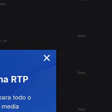
iago
8min
s, ex-
×
9min
 na RTP
ónico no
para todo o
e media
7min