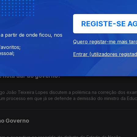
incípio da igualdade", o que pode o Governo fazer? Respondem Pa
a, e João Teixeira Lopes, sociólogo.
REGISTE-SE A
cuperar dos atrasos na construção?
 partir de onde ficou, nos
Quero registar-me mais tar
avoritos;
antes, previstos no PRR, estão por concluir. Como recuperar dest
ssoal;
 do PAN, e o antigo ministro da Educação, Tiago Brandão Rodrigue
Entrar (utilizadores regista
e nota dar ao governo?
logo João Teixeira Lopes discutem a polémica na correção dos exa
s num processo em que já se defende a demissão do ministro da Edu
no Governo