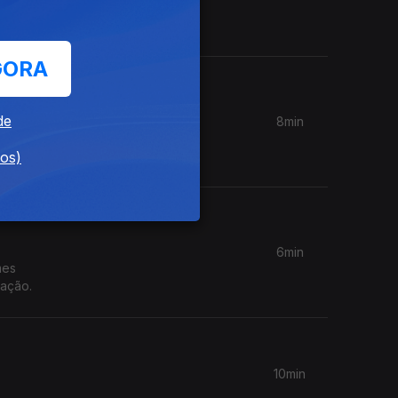
ula
GORA
de
8min
es
s.
dos)
6min
mes
cação.
10min