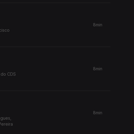
8min
cisco
8min
o do CDS
8min
igues,
Pereira