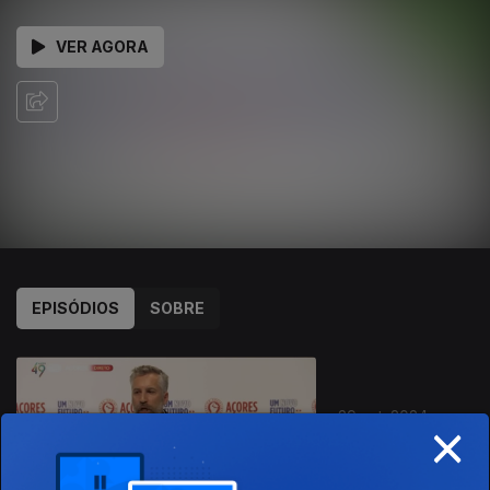
VER AGORA
EPISÓDIOS
SOBRE
798683
×
29 set. 2024
Sessão de
Encerramento