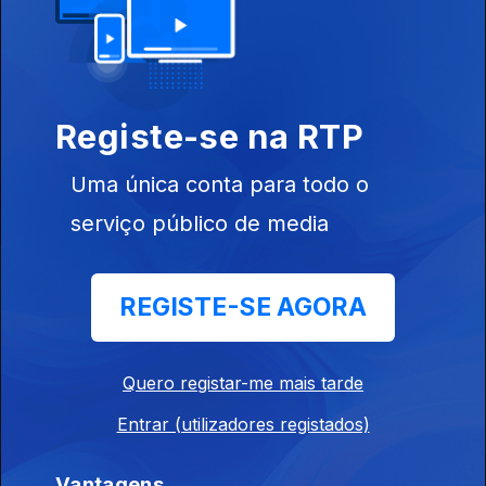
27 set. 2024
Registe-se na RTP
Sessão de
Abertura
Uma única conta para todo o
serviço público de media
Instale a aplicação
RTP Play
REGISTE-SE AGORA
Quero registar-me mais tarde
Disponível para iOS, Android, Apple TV, Android TV e
CarPlay
Entrar (utilizadores registados)
Vantagens