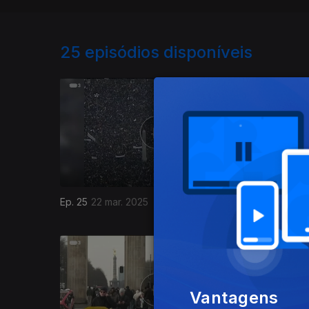
25
episódios disponíveis
Ep. 25
22 mar. 2025
Ep. 24
15
Vantagens