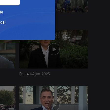
de
Ep. 18
01 fev. 2025
dos)
Ep. 14
04 jan. 2025