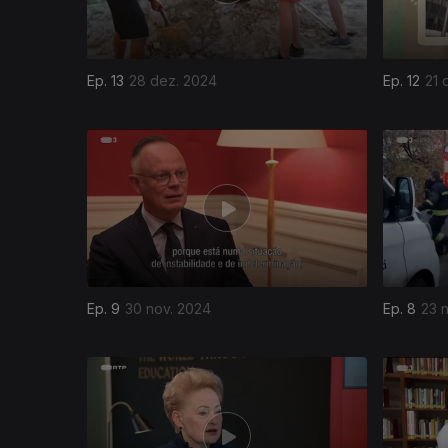
Ep. 13
28 dez. 2024
Ep. 12
21 
Ep. 9
30 nov. 2024
Ep. 8
23 
800970