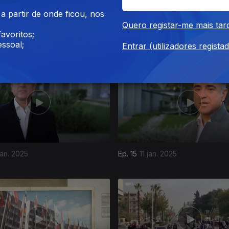
 partir de onde ficou, nos
Quero registar-me mais tar
avoritos;
 fev. 2025
Ep. 19
08 fev. 2025
ssoal;
Entrar (utilizadores regista
jan. 2025
Ep. 15
11 jan. 2025