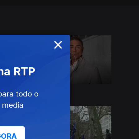
×
 na RTP
Ep. 22
01 mar. 2025
para todo o
e media
GORA