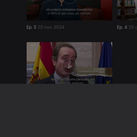
Ep. 5
02 nov. 2024
Ep. 4
26 
799748
Ep. 1
06 out. 2024