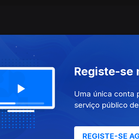
Registe-se
 mar. 2025
Ep. 23
08 mar. 2025
Uma única conta 
serviço público d
REGISTE-SE A