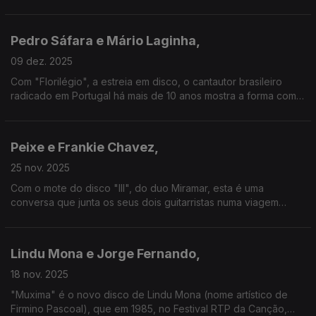
baterista dos Xutos & Pontapés, de quem recordamos também
o único álbum a solo, "Comunicação" (2013).
Pedro Sáfara e Mário Laginha,
09 dez. 2025
Com "Florilégio", a estreia em disco, o cantautor brasileiro
radicado em Portugal há mais de 10 anos mostra a forma como
o panorama português o tem marcado. De Laginha, anuncia-se
novo álbum de piano solo para 2026.
Peixe e Frankie Chavez,
25 nov. 2025
Com o mote do disco "III", do duo Miramar, esta é uma
conversa que junta os seus dois guitarristas numa viagem
entre os seus percursos a solo e este terceiro álbum recém-
editado.
Lindu Mona e Jorge Fernando,
18 nov. 2025
"Muxima" é o novo disco de Lindu Mona (nome artístico de
Firmino Pascoal), que em 1985, no Festival RTP da Canção,