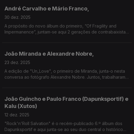
André Carvalho e Mário Franco,
30 dez. 2025
A propósito do novo álbum do primeiro, “Of Fragility and
Impermanence”, juntam-se aqui 2 gerações de contrabaixistas,
com a particularidade de Franco ser também bailarino principal
da Companhia Nacional de Bailado.
João Miranda e Alexandre Nobre,
23 dez. 2025
A edição de "Un_Love", o primeiro de Miranda, junta-o nesta
conversa ao fotógrafo Alexandre Nobre. Juntos, trabalharam
na estrada ao lado de um dos grupos mais transgressores
deste século: A Naifa.
João Guincho e Paulo Franco (Dapunksportif) e
Kalu (Xutos)
12 dez. 2025
"Rock'n'Roll Salvation" é o recém-publicado 6.º álbum dos
Dapunksportif e aqui junta-se ao seu duo central o histórico