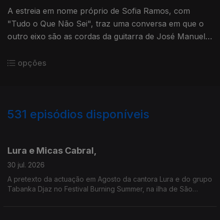
A estreia em nome próprio de Sofia Ramos, com
"Tudo o Que Não Sei", traz uma conversa em que o
outro eixo são as cordas da guitarra de José Manuel
Neto, que em 2016 inaugurou a Museu do Fado
Discos com "Tons de Lisboa".
opções
531
episódios disponíveis
929972
908306
888790
863576
Lura e Micas Cabral,
30 jul. 2026
A pretexto da actuação em Agosto da cantora Lura e do grupo
Tabanka Djaz no Festival Burning Summer, na ilha de São
Miguel (Açores), esta conversa junta duas gerações que têm
sabido celebrar a África lusófona.