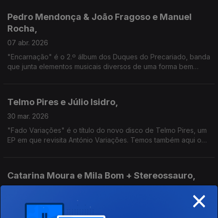
Música e a Poesia são assim os dois eixos aqui.
Pedro Mendonça & João Fragoso e Manuel
Rocha,
07 abr. 2026
"Encarnação" é o 2.º álbum dos Duques do Precariado, banda
que junta elementos musicais diversos de uma forma bem
pessoal. Aqui, estão ao lado do histórico violinista da Brigada
Victor Jara, uma das suas referências.
Telmo Pires e Júlio Isidro,
30 mar. 2026
"Fado Variações" é o título do novo disco de Telmo Pires, um
EP em que revisita António Variações. Temos também aqui o
testemunho de um dos apresentadores mais populares e co-
responsável pelo lançamento do cantor.
Catarina Moura e Mila Bom + Stereossauro,
×
24 mar. 2026
As duas primeiras integram o septeto Segue-me à Capela, cujo
3.º disco, “Quando um Fio S’Ensarilha”, traz uma colaboração