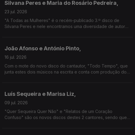
Silvana Peres e Maria do Rosário Pedreira,
23 jul. 2026
"A Todas as Mulheres" é o recém-publicado 3.º disco de
Silvana Peres e nele encontramos uma diversidade de autoras
e vozes. "Tempo Novo" é o texto de Maria do Rosário
Pedreira, que também nos fala da relação com o fado.
João Afonso e António Pinto,
16 jul. 2026
Com o mote do novo disco do cantautor, "Todo Tempo", que
junta estes dois músicos na escrita e conta com produção do
guitarrista, esta é uma conversa que cruza referências
literárias e musicais.
Luís Sequeira e Marisa Liz,
09 jul. 2026
"Quer Sequeira Quer Não" e "Relatos de um Coração
Confuso" são os novos discos destes 2 cantores, sendo que
Marisa Liz tem um percurso que começou muito jovem e que
se cruzou com Luís Sequeira no concurso "The Voice".