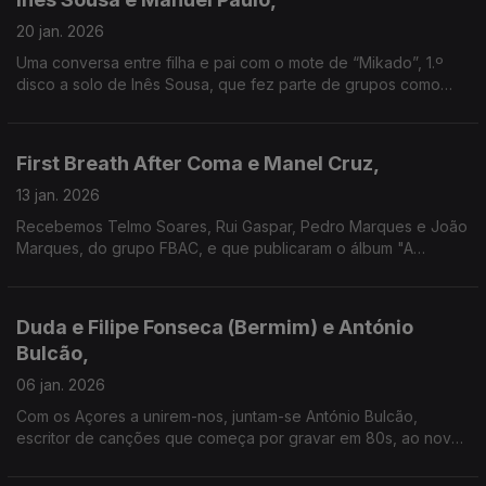
20 jan. 2026
Uma conversa entre filha e pai com o mote de “Mikado”, 1.º
disco a solo de Inês Sousa, que fez parte de grupos como
Julie & the Carjackers. Do fundador da Ala dos Namorados
vamos viajar também à banda sonora de "Claxon".
First Breath After Coma e Manel Cruz,
13 jan. 2026
Recebemos Telmo Soares, Rui Gaspar, Pedro Marques e João
Marques, do grupo FBAC, e que publicaram o álbum "A
Residência", com Salvador Sobral. Junta-se na conversa
Manel Cruz, fundador dos Ornatos Violeta e dos Pluto.
Duda e Filipe Fonseca (Bermim) e António
Bulcão,
06 jan. 2026
Com os Açores a unirem-nos, juntam-se António Bulcão,
escritor de canções que começa por gravar em 80s, ao novo
projecto de Filipe Fonseca, também com a voz de Duda, e que
agora vê a edição do álbum de estreia homónimo.