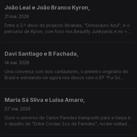
João Leal e João Branco Kyron,
21 mai. 2026
Entre o 2.º disco do projecto Alcabala, "Dinossauro Azul", e o
percurso de Kyron, com foco nos Beautify Junkyards e no +
recente disco, "Nova", eis uma conversa que parte para
paisagens sonoras desafiantemente sonhadoras
Davi Santiago e B Fachada,
14 mai. 2026
Uma conversa com dois cantautores, o primeiro originário do
Brasil e estreando-se agora nos discos com o EP "Fui Só
Amor", e o segundo uma das referências nessa área entre nós
neste séc. XXI.
Maria Sá Silva e Luísa Amaro,
07 mai. 2026
Ouvir o universo de Carlos Paredes transposto para a harpa é
o desafio de "Entre Cordas: Eco de Paredes", recém-editado
em LP, e que aqui nos permite ter também o testemunho da
guitarrista Luísa Amaro, cúmplice do mestre