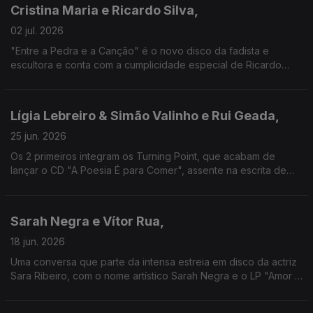
Cristina Maria e Ricardo Silva,
02 jul. 2026
"Entre a Pedra e a Canção" é o novo disco da fadista e
escultora e conta com a cumplicidade especial de Ricardo
Silva, que se tem destacado na guitarra portuguesa e que
assina também algumas das novas canções aqui.
Lígia Lebreiro & Simão Valinho e Rui Geada,
25 jun. 2026
Os 2 primeiros integram os Turning Point, que acabam de
lançar o CD "A Poesia É para Comer", assente na escrita de
Natália Correia. Geada, que assina como Herr G, traz também a
sua música e conta como conheceu a autora.
Sarah Negra e Vítor Rua,
18 jun. 2026
Uma conversa que parte da intensa estreia em disco da actriz
Sara Ribeiro, com o nome artístico Sarah Negra e o LP "Amor e
Magia", e onde se desvendam cumplicidades com o
iconoclasta Vítor Rua (fundador de GNR e Telectu)