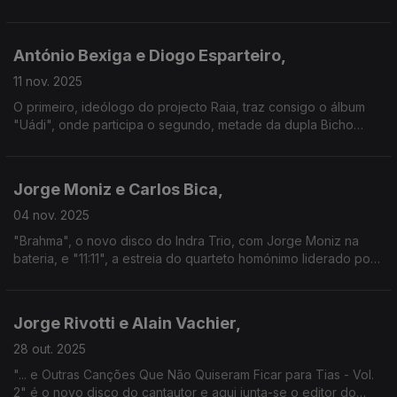
integrou o trio africano que acompanhava "Umbadá", de
Jorge Fernando. Deste ouviremos "A Sós com a Noite"
António Bexiga e Diogo Esparteiro,
11 nov. 2025
O primeiro, ideólogo do projecto Raia, traz consigo o álbum
"Uádi", onde participa o segundo, metade da dupla Bicho
Carpinteiro. Uma conversa onde a tradição é sempre berço
para a inovação.
Jorge Moniz e Carlos Bica,
04 nov. 2025
"Brahma", o novo disco do Indra Trio, com Jorge Moniz na
bateria, e "11:11", a estreia do quarteto homónimo liderado por
Carlos Bica: dois trabalhos para uma conversa que vai do jazz
a várias reflexões sobre a Música.
Jorge Rivotti e Alain Vachier,
28 out. 2025
"... e Outras Canções Que Não Quiseram Ficar para Tias - Vol.
2" é o novo disco do cantautor e aqui junta-se o editor do