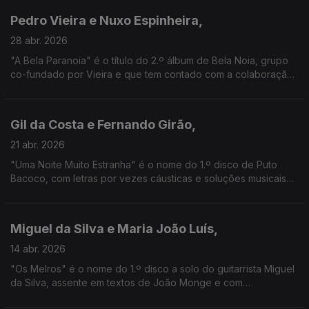
Pedro Vieira e Nuxo Espinheira,
28 abr. 2026
"A Bela Paranoia" é o título do 2.º álbum de Bela Noia, grupo
co-fundado por Vieira e que tem contado com a colaboração
de Espinheira, baixista e produtor de Blind Zero. Aqui vamos
conhecer melhor as suas visões musicais
Gil da Costa e Fernando Girão,
21 abr. 2026
"Uma Noite Muito Estranha" é o nome do 1.º disco de Puto
Bacoco, com letras por vezes cáusticas e soluções musicais
inesperadas. Do outro lado, está Girão com 4 novos discos e
que tem feito da surpresa uma arte de vida.
Miguel da Silva e Maria João Luís,
14 abr. 2026
"Os Melros" é o nome do 1.º disco a solo do guitarrista Miguel
da Silva, assente em textos de João Monge e com
convidados como a actriz e declamadora Maria João Luís. A