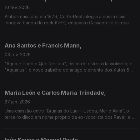
10 fev. 2026
Ambos nascidos em 1976, Côrte-Real integra a nossa mais
longeva banda de rock (UHF) enquanto Cassapo se estreia
em disco em 2001. Chega agora o álbum "7", nos 25 anos a
solo, aguardando-se novo disco de Cörte-Real.
Ana Santos e Francis Mann,
03 fev. 2026
"Água e Tudo o Que Ressoa", disco de estreia da violinista, e
"Aquarius", o novo trabalho do antigo elemento dos Xutos &
Pontapés e Ravel, são duas viagens musicais a paisagens que
unem Portugal a outras geografias.
Maria León e Carlos Maria Trindade,
27 jan. 2026
Uma emissão entre “Brumas do Luar - Lisboa, Mar e Alma”, o
terceiro disco em nome próprio da ex-vocalista dos Ravel, e
“Tédio”, álbum que o ex-Heróis do Mar e ex-Madredeus
gravou em 1982 e que só agora foi publicado.
Inês Sousa e Manuel Paulo,