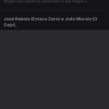
dirigida pela pianista e compositora e que integra o
contrabaixista Bernardo Moreira - líder do Sexteto com o seu
nome e com quem a primeira já se apresentou.
José Rebola (Estaca Zero) e João Morais (O
Gajo),
09 set. 2025
"As Aventuras do Guitarrinho no País das Possibilidades" e
"Trovoada" são, respectivamente, o primeiro álbum dos
Estaca Zero e o novo d'O Gajo. Entre a tradição e a
modernidade, sempre com a subversão no horizonte!
André Ramos,Luís Fialho (AL Guitar Duo) e
António Manuel Ribeiro,
29 jul. 2025
Entre o rock e as músicas do mundo há aqui pontos de
contacto a desvender, com o mote do novo disco do duo
algarvio ("Reencontro") e "O Lugar do Rock", também oa mais
recente álbum da mais longeva banda do nosso rock.
Bruno Chaveiro e Carlos Leitão,