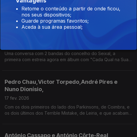
Vantagens
discos "O Som da Palavra - Vol. I", a estreia do 1.º em nome
Retome o conteúdo a partir de onde ficou,
próprio, e "Tordo com Banda Sinfónica Portuguesa", o mais
nos seus dispositivos;
recente do autor de "Cavalo à Solta".
Guarde programas favoritos;
Aceda à sua área pessoal;
Ricardo Sebastião & Tomás Andrade e Zé Rui &
Joaquim Falcão,
24 fev. 2026
Uma conversa com 2 bandas do concelho do Seixal, a
primeira com estreia agora em álbum com "Cada Qual na Sua
Mente" e a segunda com mais de 30 anos de percurso e que
traz o mais recente disco, "Uma Maravilhosa Supernova"
Pedro Chau,Victor Torpedo,André Pires e
Nuno Dionísio,
17 fev. 2026
Com os dois primeiros do lado dos Parkinsons, de Coimbra, e
os dois últimos dos Terrible Mistake, de Leiria, e que acabam
de se estrear em LP com “I Have an Atomic Bomb Inside Me”,
esta é uma conversa cheia de energia rock!
António Cassapo e António Côrte-Real,