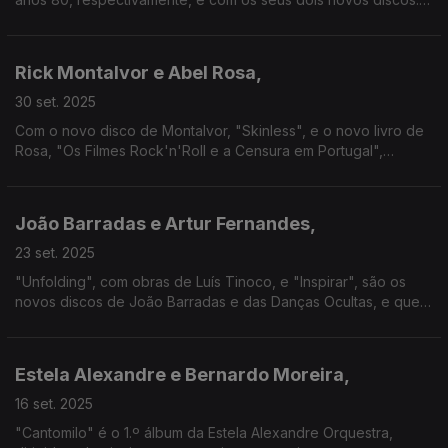
"Ferry Gold" e "A Grande Cidade".
Rick Montalvor e Abel Rosa,
30 set. 2025
Com o novo disco de Montalvor, "Skinless", e o novo livro de
Rosa, "Os Filmes Rock'n'Roll e a Censura em Portugal",
descobrem-se nesta conversa afinidades musicais e de várias
outras ordens.
João Barradas e Artur Fernandes,
23 set. 2025
"Unfolding", com obras de Luís Tinoco, e "Inspirar", são os
novos discos de João Barradas e das Danças Ocultas, e que
nos fazem viajar à desconstrução de universos com o
acordeão e a concertina como instrumentos base.
Estela Alexandre e Bernardo Moreira,
16 set. 2025
"Cantomilo" é o 1.º álbum da Estela Alexandre Orquestra,