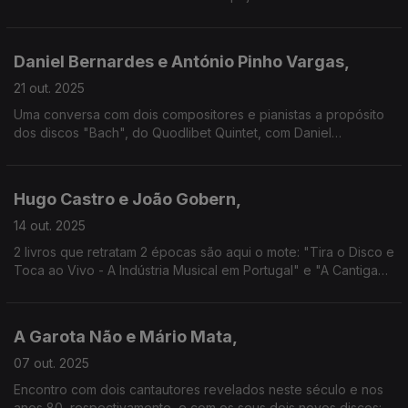
mesmo, com a surpresa de interpretar uma das canções.
Viagem a uma obra musical sempre atenta!
Daniel Bernardes e António Pinho Vargas,
21 out. 2025
Uma conversa com dois compositores e pianistas a propósito
dos discos "Bach", do Quodlibet Quintet, com Daniel
Bernardes, e "Six Portraits of Pain | Oscuro", com obras de
António Pinho Vargas.
Hugo Castro e João Gobern,
14 out. 2025
2 livros que retratam 2 épocas são aqui o mote: "Tira o Disco e
Toca ao Vivo - A Indústria Musical em Portugal" e "A Cantiga
Só É Arma Quando a Luta Acompanhar! - Canção e Política na
Revolução dos Cravos (1974-1976)".
A Garota Não e Mário Mata,
07 out. 2025
Encontro com dois cantautores revelados neste século e nos
anos 80, respectivamente, e com os seus dois novos discos: