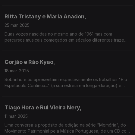
convidados, mas vamos também conhecer os discos "A
Tempestade e a Calma" e "Mapa".
Ritta Tristany e Maria Anadon,
25 mar. 2025
Duas vozes nascidas no mesmo ano de 1961 mas com
percursos musicais começados em séculos diferentes trazem-
nos respectivamente os novos álbuns "Liberdade" e o disco
de estreia do novo projecto Strange Fruit.
Gorjão e Rão Kyao,
18 mar. 2025
Sobrinho e tio apresentam respectivamente os trabalhos "E o
Espetáculo Continua..." (a sua estreia em longa-duração) e
"Fado Bambu - No Som da Palavra", o mais recente deste
músico que se estreou em nome próprio em 1976 com
"Malpertuis".
Tiago Hora e Rui Vieira Nery,
11 mar. 2025
Uma conversa a propósito da edição na série "Memória", do
Movimento Patrimonial pela Música Portuguesa, de um CD com