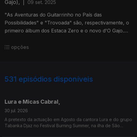
Gajo),
|
09 set. 2025
"As Aventuras do Guitarrinho no País das
Possibilidades" e "Trovoada" são, respectivamente, o
primeiro álbum dos Estaca Zero e o novo d'O Gajo.
Entre a tradição e a modernidade, sempre com a
subversão no horizonte!
opções
531
episódios disponíveis
929972
908306
888790
863576
840646
822914
802390
776805
756662
Lura e Micas Cabral,
30 jul. 2026
A pretexto da actuação em Agosto da cantora Lura e do grupo
Tabanka Djaz no Festival Burning Summer, na ilha de São
Miguel (Açores), esta conversa junta duas gerações que têm