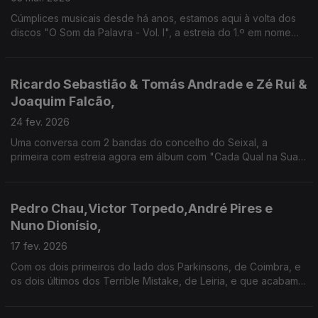
Cúmplices musicais desde há anos, estamos aqui à volta dos
discos "O Som da Palavra - Vol. I", a estreia do 1.º em nome
próprio, e "Tordo com Banda Sinfónica Portuguesa", o mais
recente do autor de "Cavalo à Solta".
Ricardo Sebastião & Tomás Andrade e Zé Rui &
Joaquim Falcão,
24 fev. 2026
Uma conversa com 2 bandas do concelho do Seixal, a
primeira com estreia agora em álbum com "Cada Qual na Sua
Mente" e a segunda com mais de 30 anos de percurso e que
traz o mais recente disco, "Uma Maravilhosa Supernova"
Pedro Chau,Victor Torpedo,André Pires e
Nuno Dionísio,
17 fev. 2026
Com os dois primeiros do lado dos Parkinsons, de Coimbra, e
os dois últimos dos Terrible Mistake, de Leiria, e que acabam
de se estrear em LP com “I Have an Atomic Bomb Inside Me”,
esta é uma conversa cheia de energia rock!