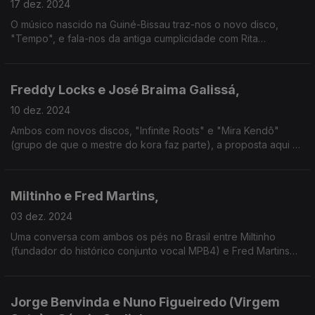
17 dez. 2024
O músico nascido na Guiné-Bissau traz-nos o novo disco,
"Tempo", e fala-nos da antiga cumplicidade com Rita
Redshoes - que tem o projecto Rita e os Usados de Qualidade
prestes a publicar o primeiro álbum.
Freddy Locks e José Braima Galissá,
10 dez. 2024
Ambos com novos discos, "Infinite Roots" e "Mira Kendô"
(grupo de que o mestre do kora faz parte), a proposta aqui é
uma viagem musical com África nos genes e um presente
sempre a apontar para o futuro.
Miltinho e Fred Martins,
03 dez. 2024
Uma conversa com ambos os pés no Brasil entre Miltinho
(fundador do histórico conjunto vocal MPB4) e Fred Martins
(cantautor actualmente radicado entre Portugal e a Galiza) -
mas sempre com Portugal na mira!
Jorge Benvinda e Nuno Figueiredo (Virgem