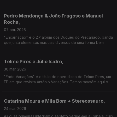
convidados como a actriz e declamadora Maria João Luís. A
Música e a Poesia são assim os dois eixos aqui.
Pedro Mendonça & João Fragoso e Manuel
Rocha,
07 abr. 2026
"Encarnação" é o 2.º álbum dos Duques do Precariado, banda
que junta elementos musicais diversos de uma forma bem
pessoal. Aqui, estão ao lado do histórico violinista da Brigada
Victor Jara, uma das suas referências.
Telmo Pires e Júlio Isidro,
30 mar. 2026
"Fado Variações" é o título do novo disco de Telmo Pires, um
EP em que revisita António Variações. Temos também aqui o
testemunho de um dos apresentadores mais populares e co-
responsável pelo lançamento do cantor.
Catarina Moura e Mila Bom + Stereossauro,
24 mar. 2026
As duas primeiras integram o septeto Segue-me à Capela, cujo