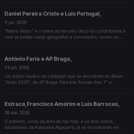
iconoclasta Vítor Rua (fundador de GNR e Telectu)
Daniel Pereira Cristo e Luís Portugal,
11 jun. 2026
"Malva Globo" é o nome do terceiro disco do cordofonista e
nele se juntam várias geografias e convidados, sendo um
deles o vocalista dos históricos Jafumega, de quem
revisitamos nesta conversa também o percurso a solo.
António Faria e AP Braga,
04 jun. 2026
Um artista visual e um cantautor que se encontram no álbum
"Alvito 2026", de AP Braga. Para trás ficaram dois 7" e
canções com Fausto, enquanto que do lado de António Faria
há capas de Sebastião Antunes e Carlos do Carmo.
Estraca,Francisco Amorim e Luís Barrocas,
28 mai. 2026
O primeiro, vindo da área do hip-hop, e os dois outros,
fundadores da Kumpania Algazarra, já se encontraram em
disco. Nesta conversa, o novíssimo álbum do grupo de Sintra,