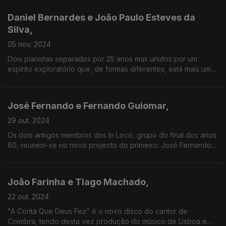
também novos álbuns prestes a serem editados.
Daniel Bernardes e João Paulo Esteves da
Silva,
05 nov. 2024
Dois pianistas separados por 25 anos mas unidos por um
espírito exploratório que, de formas diferentes, está mais uma
vez bem patente nos seus novos discos: "City of Glass", de
Daniel Bernardes, que parte de leituras de Paul Auster, e
"Farnel - 15 Canções Portuguesas", de João Paulo Esteves da
José Fernando e Fernando Guiomar,
Silva, que recria a nossa riquíssima música tradicional.
29 out. 2024
Os dois antigos membros dos In Loco, grupo do final dos anos
80, reunem-se no novo projecto do primeiro: José Fernando e
os Quadros de Miguel Ângelo.
João Farinha e Tiago Machado,
22 out. 2024
"A Conta Que Deus Fez" é o novo disco do cantor de
Coimbra, tendo desta vez produção do músico de Lisboa e