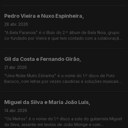
em LP, e que aqui nos permite ter também o testemunho da
guitarrista Luísa Amaro, cúmplice do mestre
Pedro Vieira e Nuxo Espinheira,
28 abr. 2026
"A Bela Paranoia" é o título do 2.º álbum de Bela Noia, grupo
co-fundado por Vieira e que tem contado com a colaboração
de Espinheira, baixista e produtor de Blind Zero. Aqui vamos
conhecer melhor as suas visões musicais
Gil da Costa e Fernando Girão,
21 abr. 2026
"Uma Noite Muito Estranha" é o nome do 1.º disco de Puto
Bacoco, com letras por vezes cáusticas e soluções musicais
inesperadas. Do outro lado, está Girão com 4 novos discos e
que tem feito da surpresa uma arte de vida.
Miguel da Silva e Maria João Luís,
14 abr. 2026
"Os Melros" é o nome do 1.º disco a solo do guitarrista Miguel
da Silva, assente em textos de João Monge e com