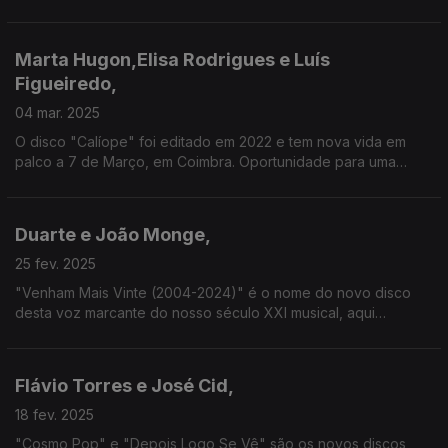
gravações do Arquivo da Rádio Pública feitas na década de
1960 pelo Grupo de Música Antiga de Lisboa.
Marta Hugon,Elisa Rodrigues e Luís
Figueiredo,
04 mar. 2025
O disco "Calíope" foi editado em 2022 e tem nova vida em
palco a 7 de Março, em Coimbra. Oportunidade para uma
conversa com Marta Hugon (autora do projecto), Luís
Figueiredo (arranjador) e Elisa Rodrigues (participante).
Duarte e João Monge,
25 fev. 2025
"Venham Mais Vinte (2004-2024)" é o nome do novo disco
desta voz marcante do nosso século XXI musical, aqui
acompanhado por um dos maiores letristas que os anos 80
revelaram. Verdade, fado, cante e muito mais!
Flávio Torres e José Cid,
18 fev. 2025
"Cosmo Pop" e "Depois Logo Se Vê" são os novos discos