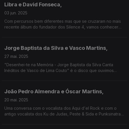
Libra e David Fonseca,
03 jun. 2025
Com percursos bem diferentes mas que se cruzaram no mais
recente álbum do fundador dos Silence 4, vamos conhecer
melhor ambos e também o dIsco de estreia "Everyone's First
Breath", da rapper, e "Paranoia", do cantautor pop.
Jorge Baptista da Silva e Vasco Martins,
27 mai. 2025
"Desenhei-te na Memória - Jorge Baptista da Silva Canta
Inéditos de Vasco de Lima Couto" é o disco que ouvimos
nesta emissão com o cantor e com o sobrinho e afilhado do
poeta de quem celebramos os 100 anos do nascimento.
João Pedro Almendra e Óscar Martins,
20 mai. 2025
Uma conversa com o vocalista dos Aqui d'el Rock e com o
antigo vocalista dos Ku de Judas, Peste & Sida e Punksinatra,
num encontro das duas primeiras gerações Punk em Portugal.