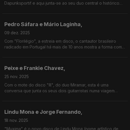
Dapunksportif e aqui junta-se ao seu duo central o histórico
baterista dos Xutos & Pontapés, de quem recordamos também
o único álbum a solo, "Comunicação" (2013).
Pedro Sáfara e Mário Laginha,
09 dez. 2025
Com "Florilégio", a estreia em disco, o cantautor brasileiro
radicado em Portugal há mais de 10 anos mostra a forma como
o panorama português o tem marcado. De Laginha, anuncia-se
novo álbum de piano solo para 2026.
Peixe e Frankie Chavez,
25 nov. 2025
Com o mote do disco "III", do duo Miramar, esta é uma
conversa que junta os seus dois guitarristas numa viagem
entre os seus percursos a solo e este terceiro álbum recém-
editado.
Lindu Mona e Jorge Fernando,
18 nov. 2025
"Muxima" é o novo disco de Lindu Mona (nome artístico de