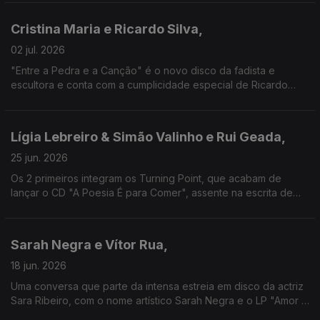
se cruzou com Luís Sequeira no concurso "The Voice".
Cristina Maria e Ricardo Silva,
02 jul. 2026
"Entre a Pedra e a Canção" é o novo disco da fadista e
escultora e conta com a cumplicidade especial de Ricardo
Silva, que se tem destacado na guitarra portuguesa e que
assina também algumas das novas canções aqui.
Lígia Lebreiro & Simão Valinho e Rui Geada,
25 jun. 2026
Os 2 primeiros integram os Turning Point, que acabam de
lançar o CD "A Poesia É para Comer", assente na escrita de
Natália Correia. Geada, que assina como Herr G, traz também a
sua música e conta como conheceu a autora.
Sarah Negra e Vítor Rua,
18 jun. 2026
Uma conversa que parte da intensa estreia em disco da actriz
Sara Ribeiro, com o nome artístico Sarah Negra e o LP "Amor e
Magia", e onde se desvendam cumplicidades com o