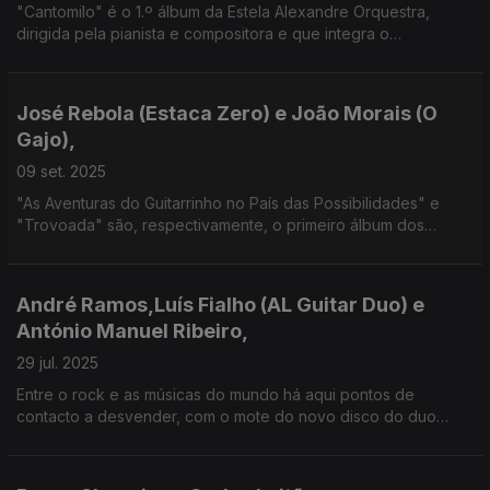
"Cantomilo" é o 1.º álbum da Estela Alexandre Orquestra,
dirigida pela pianista e compositora e que integra o
contrabaixista Bernardo Moreira - líder do Sexteto com o seu
nome e com quem a primeira já se apresentou.
José Rebola (Estaca Zero) e João Morais (O
Gajo),
09 set. 2025
"As Aventuras do Guitarrinho no País das Possibilidades" e
"Trovoada" são, respectivamente, o primeiro álbum dos
Estaca Zero e o novo d'O Gajo. Entre a tradição e a
modernidade, sempre com a subversão no horizonte!
André Ramos,Luís Fialho (AL Guitar Duo) e
António Manuel Ribeiro,
29 jul. 2025
Entre o rock e as músicas do mundo há aqui pontos de
contacto a desvender, com o mote do novo disco do duo
algarvio ("Reencontro") e "O Lugar do Rock", também oa mais
recente álbum da mais longeva banda do nosso rock.