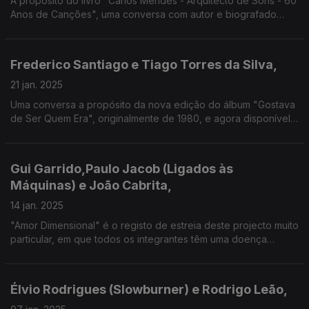
A propósito do livro "Carlos Mendes - Arquitecto de Sons - 60
Anos de Canções", uma conversa com autor e biografado
sobre um dos percursos mais ricos da nossa Música. Uma
"Festa da Vida", por muitas "Ruas de Lisboa" e do mundo!
Frederico Santiago e Tiago Torres da Silva,
21 jan. 2025
Uma conversa a propósito da nova edição do álbum "Gostava
de Ser Quem Era", originalmente de 1980, e agora disponível
em CD duplo, com extensas notas e várias faixas inéditas,
como "Rosa de Fogo" ou "Habito o Meu País".
Gui Garrido,Paulo Jacob (Ligados às
Máquinas) e João Cabrita,
14 jan. 2025
"Amor Dimensional" é o registo de estreia deste projecto muito
particular, em que todos os integrantes têm uma doença
neurodegenerativa.
Élvio Rodrigues (Slowburner) e Rodrigo Leão,