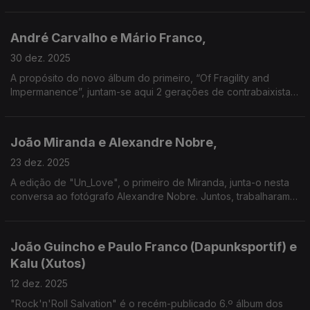
projecto de Filipe Fonseca, também com a voz de Duda, e que
agora vê a edição do álbum de estreia homónimo.
André Carvalho e Mário Franco,
30 dez. 2025
A propósito do novo álbum do primeiro, “Of Fragility and
Impermanence”, juntam-se aqui 2 gerações de contrabaixistas,
com a particularidade de Franco ser também bailarino principal
da Companhia Nacional de Bailado.
João Miranda e Alexandre Nobre,
23 dez. 2025
A edição de "Un_Love", o primeiro de Miranda, junta-o nesta
conversa ao fotógrafo Alexandre Nobre. Juntos, trabalharam
na estrada ao lado de um dos grupos mais transgressores
deste século: A Naifa.
João Guincho e Paulo Franco (Dapunksportif) e
Kalu (Xutos)
12 dez. 2025
"Rock'n'Roll Salvation" é o recém-publicado 6.º álbum dos