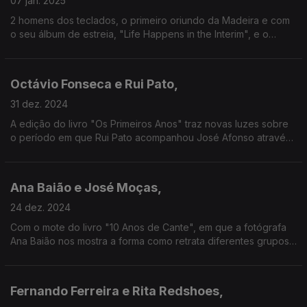
07 jan. 2025
2 homens dos teclados, o primeiro oriundo da Madeira e com
o seu álbum de estreia, "Life Happens in the Interim", e o
segundo que, quer em grupo quer a solo, tem sabido celebrar
musicalmente "A Estranha Beleza da Vida".
Octávio Fonseca e Rui Pato,
31 dez. 2024
A edição do livro "Os Primeiros Anos" traz novas luzes sobre
o período em que Rui Pato acompanhou José Afonso através
das cartas do cantautor para Albano Rocha Pato, pai do
guitarrista e quase agente musical de Zeca.
Ana Baião e José Moças,
24 dez. 2024
Com o mote do livro "10 Anos de Cante", em que a fotógrafa
Ana Baião nos mostra a forma como retrata diferentes grupos
de cante alentejano, juntamo-la aqui ao seu editor, José
Moças, da Tradisom.
Fernando Ferreira e Rita Redshoes,