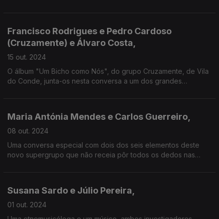
que é também autor da faixa-título.
Francisco Rodrigues e Pedro Cardoso
(Cruzamente) e Álvaro Costa,
15 out. 2024
O álbum "Um Bicho como Nós", do grupo Cruzamente, de Vila
do Conde, junta-os nesta conversa a um dos grandes
divulgadores de música das últimas quatro décadas e também
seu conterrâneo.
Maria Antónia Mendes e Carlos Guerreiro,
08 out. 2024
Uma conversa especial com dois dos seis elementos deste
novo supergrupo que não receia pôr todos os dedos nas
feridas do quotidiano - e que nos põe a dançar um
"Corridinho Português"!
Susana Sardo e Júlio Pereira,
01 out. 2024
Uma etnomusicóloga e um músico, ambos investigadores,