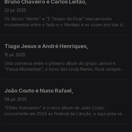
Bruno Chaveiro e Carlos Leitão,
22 jul. 2025
Os discos "Alento" e "É Tempo de Ficar" marcam bons
cruzamentos entre o fado e o Alentejo e as vozes por trás dos
mesmos são as convidadas nesta emissão.
Tiago Jesus e André Henriques,
15 jul. 2025
Uma conversa entre o primeiro álbum do grupo Javisol e
"Passa-Montanhas", o novo dos Linda Martini. Rock sempre
com sangue na guelra e fado à mistura.
João Couto e Nuno Rafael,
08 jul. 2025
"Efeito Submarino" é o novo álbum de João Couto,
concorrente em 2024 ao Festival da Canção, e aqui junta-se o
músico e produtor Nuno Rafael, com percurso desde os anos
90 com Despe & Siga, Sérgio Godinho ou os Humanos.