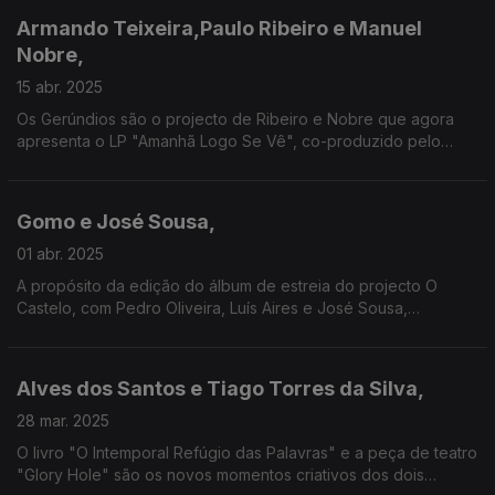
Armando Teixeira,Paulo Ribeiro e Manuel
Nobre,
15 abr. 2025
Os Gerúndios são o projecto de Ribeiro e Nobre que agora
apresenta o LP "Amanhã Logo Se Vê", co-produzido pelo
fundador dos Balla e que traz aqui nova aventura, Disreality.
Do Alentejo à pop electrónica, sem fronteiras!
Gomo e José Sousa,
01 abr. 2025
A propósito da edição do álbum de estreia do projecto O
Castelo, com Pedro Oliveira, Luís Aires e José Sousa,
recebemos este último e também Gomo, convidado no disco e
que nos traz "Gotta Do It Now", o seu novo single.
Alves dos Santos e Tiago Torres da Silva,
28 mar. 2025
O livro "O Intemporal Refúgio das Palavras" e a peça de teatro
"Glory Hole" são os novos momentos criativos dos dois