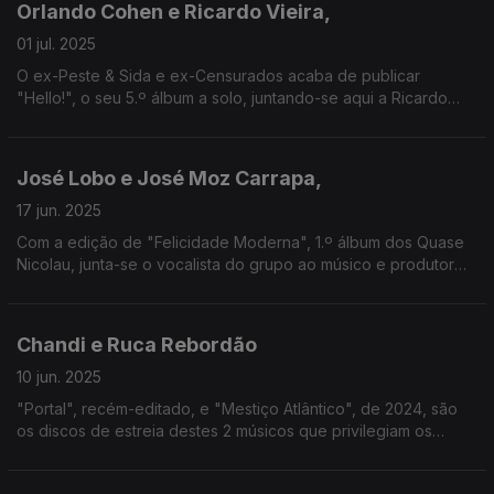
Orlando Cohen e Ricardo Vieira,
01 jul. 2025
O ex-Peste & Sida e ex-Censurados acaba de publicar
"Hello!", o seu 5.º álbum a solo, juntando-se aqui a Ricardo
Vieira, que integra a Banda Magnética e que faz também parte
do grupo punk Decreto 77.
José Lobo e José Moz Carrapa,
17 jun. 2025
Com a edição de "Felicidade Moderna", 1.º álbum dos Quase
Nicolau, junta-se o vocalista do grupo ao músico e produtor
que trabalhou com eles no início, com escala na Salada de
Frutas e no álbum a solo "Por um Fio".
Chandi e Ruca Rebordão
10 jun. 2025
"Portal", recém-editado, e "Mestiço Atlântico", de 2024, são
os discos de estreia destes 2 músicos que privilegiam os
cruzamentos musicais, sendo que no caso do percussionista
chega após um percurso longo e transversal.