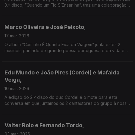
3.º disco, “Quando um Fio S’Ensarilha”, traz uma colaboração
com Stereossauro - de quem visitaremos "Tristana II", o novo
álbum deste campeão mundial de DJ.
Marco Oliveira e José Peixoto,
17 mar. 2026
O álbum “Caminho É Quanto Fica da Viagem” junta estes 2
músicos, partindo de grande poesia portuguesa e da vida e
obra do fadista António dos Santos. Lugar também para o
inédito "Fado das Nuvens", de José Mário Branco.
Edu Mundo e João Pires (Cordel) e Mafalda
Veiga,
10 mar. 2026
A edição do 2.º disco do duo Cordel é o mote para esta
conversa em que juntamos os 2 cantautores do grupo à nossa
cantautora com um percurso + longo - e que nos traz a nova
canção "O Inverno Não Dura Tanto Quanto Parece"
Valter Rolo e Fernando Tordo,
03 mar. 2026