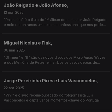
João Reigado e João Afonso,
13 mai. 2025
"Rascunho" é o título do 1.º álbum do cantautor João Reigado
e nele encontramos uma escrita confessional que nos pode
surpreender. Para um dueto, convidou João Afonso, que nos
fala aqui também do seu novo disco.
Miguel Nicolau e Flak,
06 mai. 2025
"Glimmer" e "III" são os novos discos dos Micro Audio Waves
e dos Memória de Peixe, em ambos os casos depois de
alguns anos de hiato.
Jorge Pereirinha Pires e Luís Vasconcelos,
22 abr. 2025
"Vinil" é o livro recém-publicado do fotojornalista Luís
Vasconcelos e capta vários momentos-chave do Portugal
musical dos anos 70 a 90. Junta-se aqui o jornalista Jorge
Pereirinha Pires, autor do texto final do livro.