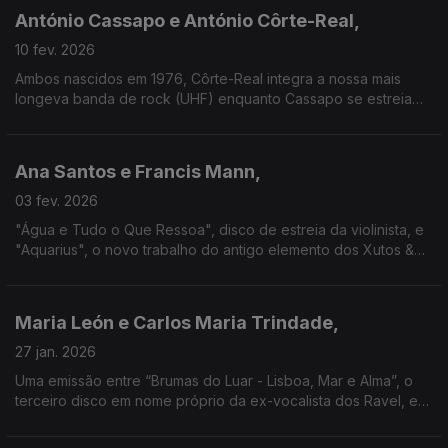
António Cassapo e António Côrte-Real,
10 fev. 2026
Ambos nascidos em 1976, Côrte-Real integra a nossa mais
longeva banda de rock (UHF) enquanto Cassapo se estreia
em disco em 2001. Chega agora o álbum "7", nos 25 anos a
solo, aguardando-se novo disco de Cörte-Real.
Ana Santos e Francis Mann,
03 fev. 2026
"Água e Tudo o Que Ressoa", disco de estreia da violinista, e
"Aquarius", o novo trabalho do antigo elemento dos Xutos &
Pontapés e Ravel, são duas viagens musicais a paisagens que
unem Portugal a outras geografias.
Maria León e Carlos Maria Trindade,
27 jan. 2026
Uma emissão entre “Brumas do Luar - Lisboa, Mar e Alma”, o
terceiro disco em nome próprio da ex-vocalista dos Ravel, e
“Tédio”, álbum que o ex-Heróis do Mar e ex-Madredeus
gravou em 1982 e que só agora foi publicado.