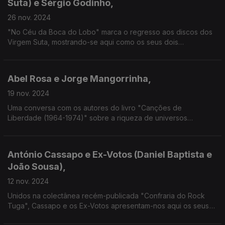
Suta) e Sérgio Godinho,
26 nov. 2024
"No Céu da Boca do Lobo" marca o regresso aos discos dos
Virgem Suta, mostrando-se aqui como os seus dois
fundadores estão tão ligados ao universo dos cantautores de
que Godinho é um dos nossos principais baluartes.
Abel Rosa e Jorge Mangorrinha,
19 nov. 2024
Uma conversa com os autores do livro "Canções de
Liberdade (1964-1974)" sobre a riqueza de universos
geográficos que, ao longo destes 10 fervilhantes anos, ousava
contestar os respectivos governos - muitos em ditadura,
alguns em democracia.
António Cassapo e Ex-Votos (Daniel Baptista e
João Sousa),
12 nov. 2024
Unidos na colectânea recém-publicada "Confraria do Rock
Tuga", Cassapo e os Ex-Votos apresentam-nos aqui os seus
novos singles ("Oportunidade" e "Sacaninha"), que antecipam