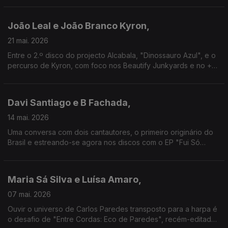
“Tudo ao Contrário”, é o motivo para a união.
João Leal e João Branco Kyron,
21 mai. 2026
Entre o 2.º disco do projecto Alcabala, "Dinossauro Azul", e o
percurso de Kyron, com foco nos Beautify Junkyards e no +
recente disco, "Nova", eis uma conversa que parte para
paisagens sonoras desafiantemente sonhadoras
Davi Santiago e B Fachada,
14 mai. 2026
Uma conversa com dois cantautores, o primeiro originário do
Brasil e estreando-se agora nos discos com o EP "Fui Só
Amor", e o segundo uma das referências nessa área entre nós
neste séc. XXI.
Maria Sá Silva e Luísa Amaro,
07 mai. 2026
Ouvir o universo de Carlos Paredes transposto para a harpa é
o desafio de "Entre Cordas: Eco de Paredes", recém-editado