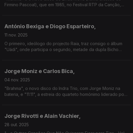
Firmino Pascoal), que em 1985, no Festival RTP da Canção,
integrou o trio africano que acompanhava "Umbadá", de
Jorge Fernando. Deste ouviremos "A Sós com a Noite"
António Bexiga e Diogo Esparteiro,
11 nov. 2025
O primeiro, ideólogo do projecto Raia, traz consigo o álbum
"Uádi", onde participa o segundo, metade da dupla Bicho
Carpinteiro. Uma conversa onde a tradição é sempre berço
para a inovação.
Jorge Moniz e Carlos Bica,
04 nov. 2025
"Brahma", o novo disco do Indra Trio, com Jorge Moniz na
bateria, e "11:11", a estreia do quarteto homónimo liderado por
Carlos Bica: dois trabalhos para uma conversa que vai do jazz
a várias reflexões sobre a Música.
Jorge Rivotti e Alain Vachier,
28 out. 2025