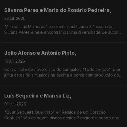
sabido celebrar a África lusófona.
Silvana Peres e Maria do Rosário Pedreira,
23 jul. 2026
"A Todas as Mulheres" é o recém-publicado 3.º disco de
Silvana Peres e nele encontramos uma diversidade de autoras
e vozes. "Tempo Novo" é o texto de Maria do Rosário
Pedreira, que também nos fala da relação com o fado.
João Afonso e António Pinto,
16 jul. 2026
Com o mote do novo disco do cantautor, "Todo Tempo", que
junta estes dois músicos na escrita e conta com produção do
guitarrista, esta é uma conversa que cruza referências
literárias e musicais.
Luís Sequeira e Marisa Liz,
09 jul. 2026
"Quer Sequeira Quer Não" e "Relatos de um Coração
Confuso" são os novos discos destes 2 cantores, sendo que
Marisa Liz tem um percurso que começou muito jovem e que