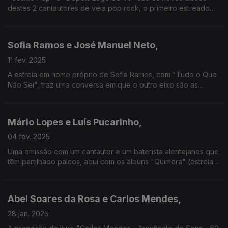
destes 2 cantautores de veia pop rock, o primeiro estreado
neste século e o segundo um dos mais importantes de sempre
da nossa música. Juntos, cantam "Grito".
Sofia Ramos e José Manuel Neto,
11 fev. 2025
A estreia em nome próprio de Sofia Ramos, com "Tudo o Que
Não Sei", traz uma conversa em que o outro eixo são as
cordas da guitarra de José Manuel Neto, que em 2016
inaugurou a Museu do Fado Discos com "Tons de Lisboa".
Mário Lopes e Luís Pucarinho,
04 fev. 2025
Uma emissão com um cantautor e um baterista alentejanos que
têm partilhado palcos, aqui com os álbuns "Quimera" (estreia a
solo do primeiro) e "Só as Perguntas Abrem Portas" (o quarto
já de Pucarinho).
Abel Soares da Rosa e Carlos Mendes,
28 jan. 2025