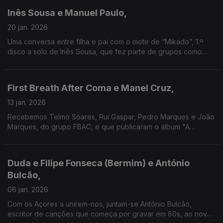
Inês Sousa e Manuel Paulo,
20 jan. 2026
Uma conversa entre filha e pai com o mote de “Mikado”, 1.º
disco a solo de Inês Sousa, que fez parte de grupos como
Julie & the Carjackers. Do fundador da Ala dos Namorados
vamos viajar também à banda sonora de "Claxon".
First Breath After Coma e Manel Cruz,
13 jan. 2026
Recebemos Telmo Soares, Rui Gaspar, Pedro Marques e João
Marques, do grupo FBAC, e que publicaram o álbum "A
Residência", com Salvador Sobral. Junta-se na conversa
Manel Cruz, fundador dos Ornatos Violeta e dos Pluto.
Duda e Filipe Fonseca (Bermim) e António
Bulcão,
06 jan. 2026
Com os Açores a unirem-nos, juntam-se António Bulcão,
escritor de canções que começa por gravar em 80s, ao novo