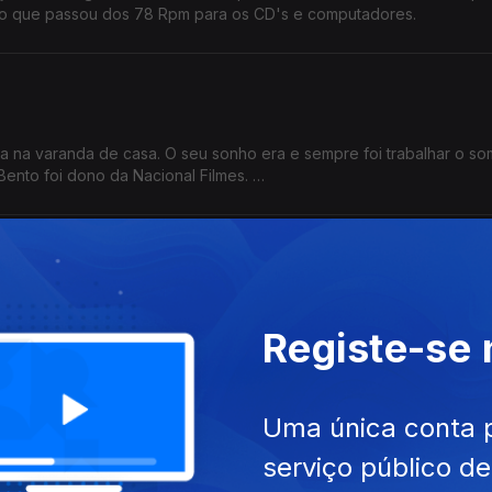
o que passou dos 78 Rpm para os CD's e computadores.
a na varanda de casa. O seu sonho era e sempre foi trabalhar o so
ento foi dono da Nacional Filmes.
ssão, a sua deusa. Autodidata no canto e na guitarra, após ganhar o
Registe-se
oguete? nunca mais largou os palcos em Portugal e no Brasil.
Uma única conta 
serviço público d
s sobre todos estes anos em palco, sobre a formação do Comuna e