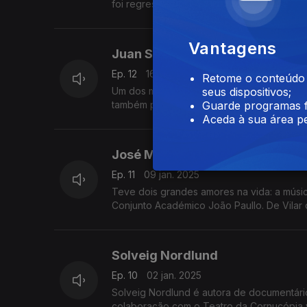
foi regressar ao teatro após sofrer um AV
Vantagens
Juan Soutullo
Ep. 12
16 jan. 2025
Retome o conteúdo a
Um dos mais importantes cenógrafos e figu
seus dispositivos;
também pelo humor corrosivo e pelas part
Guarde programas f
Aceda à sua área pe
José Manuel Fonseca
Ep. 11
09 jan. 2025
Teve dois grandes amores na vida: a músi
Conjunto Académico João Paullo. De Vilar
Solveig Nordlund
Ep. 10
02 jan. 2025
Solveig Nordlund é autora de documentários, curtas e longas-metra
colaboração com o Teatro da Cornucópia vá