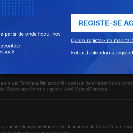
C em cena.
REGISTE-SE A
 partir de onde ficou, nos
rinistas portugueses, Juan Soutullo é conhecido pelo seu trabalho,
Quero registar-me mais tar
idas que foi pregando ao longo dos anos.
avoritos;
ssoal;
Entrar (utilizadores regista
ca e a sua Fernanda. Um acaso fê-lo passar de uma banda de coret
 de Mouros aos filmes e viagens: José Manuel Fonseca.
gens. Foi fundadora do Grupo Zero e realizou em
rios filmes sobre peças de teatro.