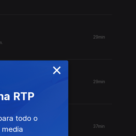
29min
m.
×
29min
 prémio
 na RTP
para todo o
37min
e media
 de como