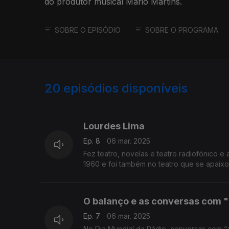
do produtor musical Mário Martins.
SOBRE O EPISÓDIO
SOBRE O PROGRAMA
20
episódios disponíveis
817289
804339
Lourdes Lima
Ep. 8
06 mar. 2025
Fez teatro, novelas e teatro radiofónico 
1960 e foi também no teatro que se apaixo
O balanço e as conversas com "a
Ep. 7
06 mar. 2025
No Dia Mundial da Rádio, conversas com “art