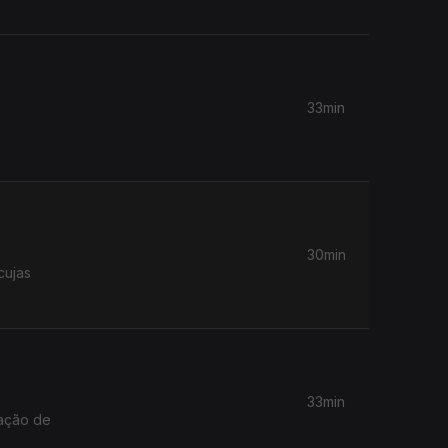
33min
30min
cujas
33min
vação de