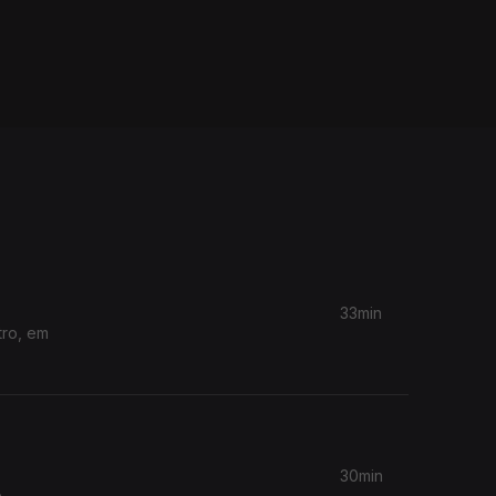
33min
tro, em
30min
e