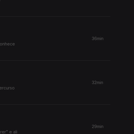
36min
 conhece
32min
percurso
29min
er" e ali