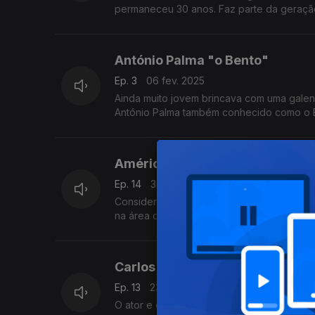
permaneceu 30 anos. Faz parte da geraçã
António Palma "o Bento"
Ep. 3
06 fev. 2025
Ainda muito jovem brincava com uma galen
António Palma também conhecido como o B
Américo Silva
Ep. 14
30 jan. 2025
Considera a música a sua vida, a sua profi
na área do fado no programa ?O Comboio F
Carlos Paulo
Ep. 13
23 jan. 2025
O ator e caminhante Carlos Paulo fala-no