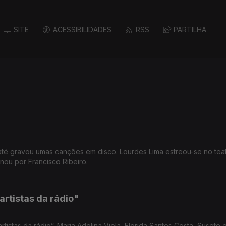
SITE
ACESSIBILIDADES
RSS
PARTILHA
e até gravou umas canções em disco. Lourdes Lima estreou-se no tea
nou por Francisco Ribeiro.
rtistas da rádio"
istas da rádio”: Maria Adelina Viola, Florida Santos Costa, Susete 