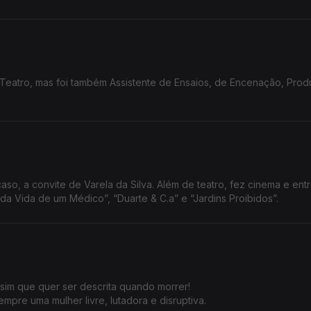
atro, mas foi também Assistente de Ensaios, de Encenação, Prod
aso, a convite de Varela da Silva. Além de teatro, fez cinema e ent
s televisivos como “Retalhos da Vida de um Médico”, “Duarte & C.a” e “Jardins Proibidos”.
sim que quer ser descrita quando morrer!
pre uma mulher livre, lutadora e disruptiva.