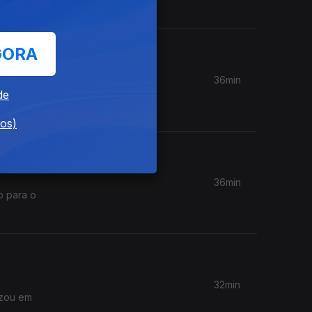
GORA
36min
 mas
de
dos)
36min
o para o
32min