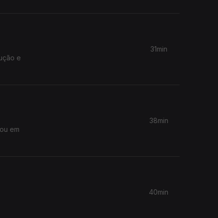
31min
ução e
38min
rou em
40min