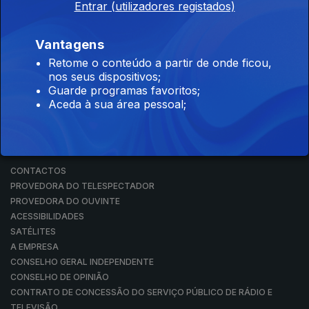
Entrar (utilizadores registados)
RÁDIO
RTP ARQUIVOS
RTP ENSINA
Vantagens
RTP PLAY
Retome o conteúdo a partir de onde ficou,
EM DIRETO
nos seus dispositivos;
REVER PROGRAMAS
Guarde programas favoritos;
Aceda à sua área pessoal;
CONCURSOS
PERGUNTAS FREQUENTES
CONTACTOS
CONTACTOS
PROVEDORA DO TELESPECTADOR
PROVEDORA DO OUVINTE
ACESSIBILIDADES
SATÉLITES
A EMPRESA
CONSELHO GERAL INDEPENDENTE
CONSELHO DE OPINIÃO
CONTRATO DE CONCESSÃO DO SERVIÇO PÚBLICO DE RÁDIO E
TELEVISÃO