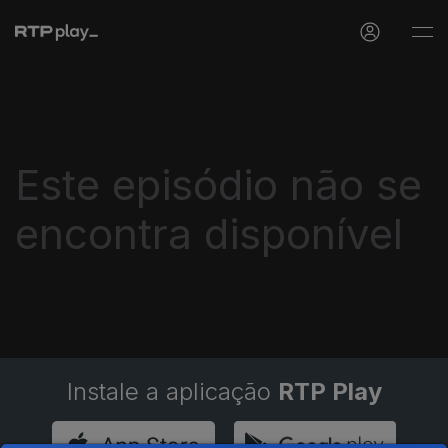
Este episódio não se
encontra disponível
Instale a aplicação
RTP Play