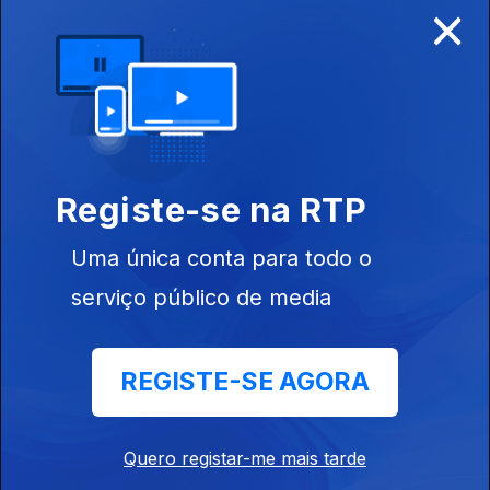
×
Disponível para iOS, Android, Apple TV, Android TV e
CarPlay
Registe-se na RTP
Uma única conta para todo o
serviço público de media
REGISTE-SE AGORA
NOTÍCIAS
DESPORTO
Quero registar-me mais tarde
TELEVISÃO