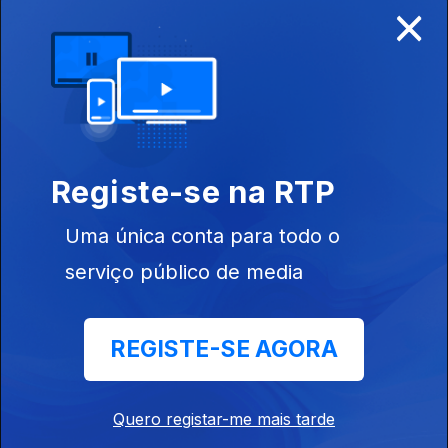
×
Disponível para iOS, Android, Apple TV, Android TV e
CarPlay
Registe-se na RTP
Uma única conta para todo o
serviço público de media
REGISTE-SE AGORA
NOTÍCIAS
DESPORTO
Quero registar-me mais tarde
TELEVISÃO