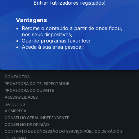
Entrar (utilizadores registados)
RÁDIO
RTP ARQUIVOS
RTP ENSINA
Vantagens
RTP PLAY
Retome o conteúdo a partir de onde ficou,
EM DIRETO
nos seus dispositivos;
REVER PROGRAMAS
Guarde programas favoritos;
Aceda à sua área pessoal;
CONCURSOS
PERGUNTAS FREQUENTES
CONTACTOS
CONTACTOS
PROVEDORA DO TELESPECTADOR
PROVEDORA DO OUVINTE
ACESSIBILIDADES
SATÉLITES
A EMPRESA
CONSELHO GERAL INDEPENDENTE
CONSELHO DE OPINIÃO
CONTRATO DE CONCESSÃO DO SERVIÇO PÚBLICO DE RÁDIO E
TELEVISÃO