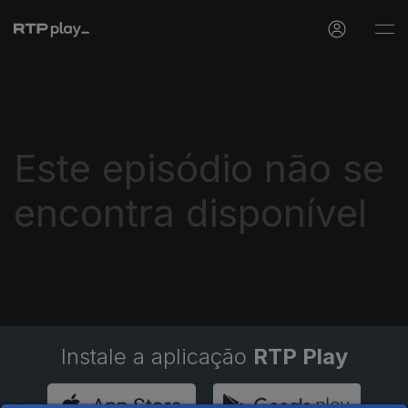
Este episódio não se
encontra disponível
Instale a aplicação
RTP Play